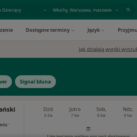
acja, badanie lub nazwisko
miasto lub dzielnica
zenie
Dostępne terminy
Język
Przyjmu
Jak działają wyniki wysz
ver
Signal Iduna
ański
Dziś
Jutro
Sob,
Ndz,
6 Sie
7 Sie
8 Sie
9 Sie
·
peda
Umawianie online nie jest dostępne