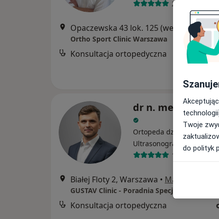
224 opinie
Opaczewska 43 lok. 125 (wejście obok sklepu Żabka), Warszawa
Ortho Sport Clinic Warszawa
Konsultacja ortopedyczna
Szanuje
Akceptując
dr n. med. Łukasz
technologii
Twoje zwyc
Ortopeda dziecięcy, Ortop
zaktualizo
·
Więce
Ultrasonografista
do polityk 
104 opinie
Białej Floty 2, Warszawa
•
Mapa
GUSTAV Clinic - Poradnia Specjalistyczna
Konsultacja ortopedyczna