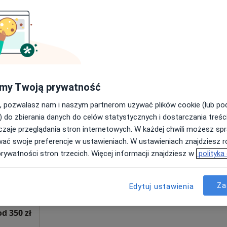
Poproś o wizytę
•
Mapa
od 350 zł
my Twoją prywatność
, pozwalasz nam i naszym partnerom używać plików cookie (lub p
 Pulik
Dziś
Jutro
Sob,
Ndz,
) do zbierania danych do celów statystycznych i dostarczania treśc
6 Sie
7 Sie
8 Sie
9 Sie
zaje przeglądania stron internetowych. W każdej chwili możesz spr
eda,
wać swoje preferencje w ustawieniach. W ustawieniach znajdziesz ró
j
prywatności stron trzecich. Więcej informacji znajdziesz w
polityka
Umawianie online nie jest dostępne
Poproś o wizytę
Za
Edytuj ustawienia
od 350 zł