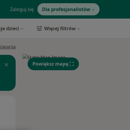
Zaloguj się
Dla profesjonalistów
je dzieci
Więcej filtrów
ukiwania
Powiększ mapę
Pon,
Wt,
Śr,
10 Sie
11 Sie
12 Sie