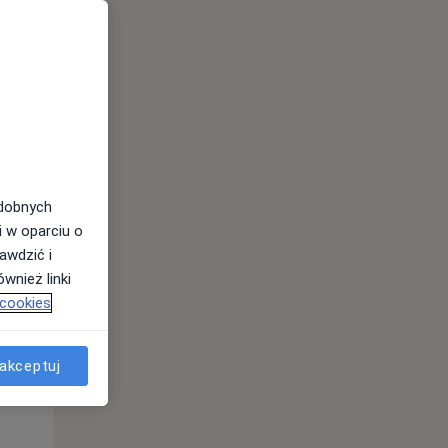
odobnych
Pon,
Wt,
Śr,
i w oparciu o
10 Sie
11 Sie
12 Sie
awdzić i
wnież linki
 cookies
akceptuj