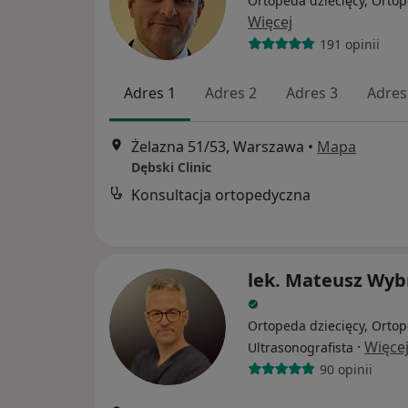
Ortopeda dziecięcy, Orto
Więcej
191 opinii
Adres 1
Adres 2
Adres 3
Adres
Żelazna 51/53, Warszawa
•
Mapa
Dębski Clinic
Konsultacja ortopedyczna
lek. Mateusz Wyb
Ortopeda dziecięcy, Ortop
·
Więce
Ultrasonografista
90 opinii