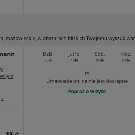
awa, mazowieckie, w obszarach bliskich Twojemu wyszukiwan
rmann
Dziś
Jutro
Sob,
Ndz,
6 Sie
7 Sie
8 Sie
9 Sie
rg
Więcej
Umawianie online nie jest dostępne
Poproś o wizytę
 4
380 zł