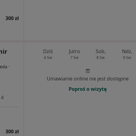
300 zł
mir
Dziś
Jutro
Sob,
Ndz,
6 Sie
7 Sie
8 Sie
9 Sie
·
peda
Umawianie online nie jest dostępne
Poproś o wizytę
 4
300 zł