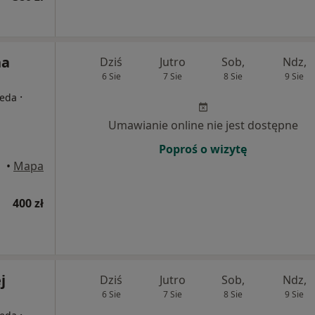
na
Dziś
Jutro
Sob,
Ndz,
6 Sie
7 Sie
8 Sie
9 Sie
·
peda
Umawianie online nie jest dostępne
Poproś o wizytę
•
Mapa
400 zł
j
Dziś
Jutro
Sob,
Ndz,
6 Sie
7 Sie
8 Sie
9 Sie