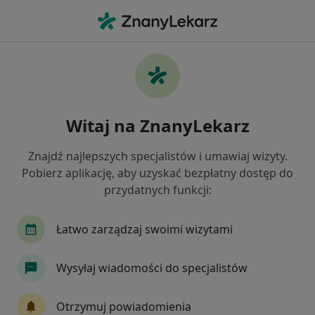
Me
Ortodonta • Kórnik, wielkopolskie
Filtry
Mapa
Polecani ortodonci w Kórniku
Witaj na ZnanyLekarz
Jak działają wyniki wyszukiwania
Znajdź najlepszych specjalistów i umawiaj wizyty.
Pobierz aplikację, aby uzyskać bezpłatny dostęp do
przydatnych funkcji:
Łatwo zarządzaj swoimi wizytami
Wysyłaj wiadomości do specjalistów
Bezpieczne płatności
Medicadent Stomatologia
Otrzymuj powiadomienia