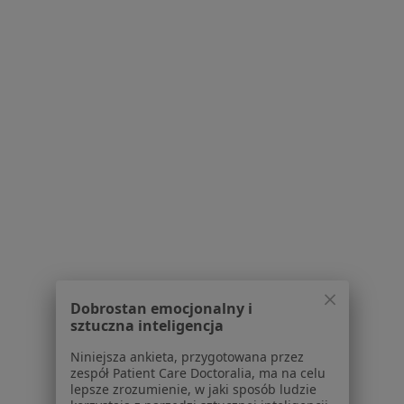
lek. dent. Krystyna Tylewska-Piasecka
Ortodonta, Stomatolog
Ul. Hetmańska 106 lok. 6, Poznań
•
Mapa
Gabinet lekarski
Specjalista nie oferuje umawiania online pod tym adresem.
Dobrostan emocjonalny i
Poproś o wizytę
sztuczna inteligencja
Niniejsza ankieta, przygotowana przez
zespół Patient Care Doctoralia, ma na celu
lepsze zrozumienie, w jaki sposób ludzie