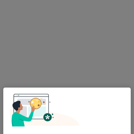
lek. dent. Dominik Matkowski
·
Więcej
Ortodonta, Stomatolog
100 opinii
Ławica 2, Poznań
•
Mapa
Dental Comfort - Ortodonta Implantolog Stomatolog Protetyk
Konsultacja ortodontyczna
200 zł
Specjalista nie oferuje umawiania online pod tym adresem.
Poproś o wizytę