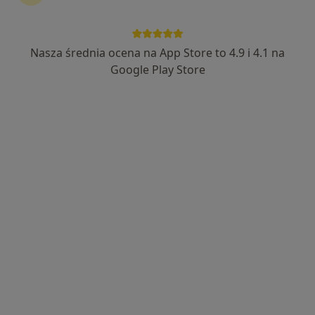
·
Więcej
Ortodoncja, Stomatologia, Protetyka
60 opinii
Żabikowska 45/3, Luboń
•
Mapa
Nasza średnia ocena na App Store to 4.9 i 4.1 na
Brak dostępnych specjalistów z wolnymi terminami w tym centrum medycznym.
Google Play Store
Pokaż profil
lek. Karolina Pieńkowska
·
Więcej
Ortodonta, Stomatolog
4 opinie