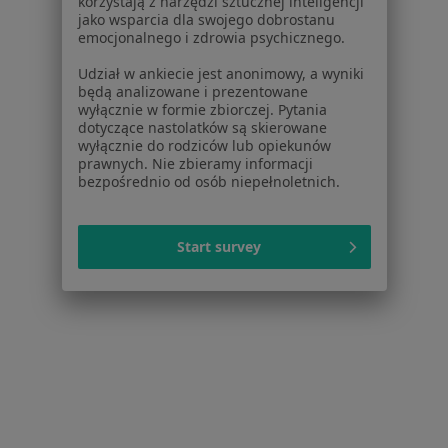
korzystają z narzędzi sztucznej inteligencji
jako wsparcia dla swojego dobrostanu
emocjonalnego i zdrowia psychicznego.
Udział w ankiecie jest anonimowy, a wyniki
będą analizowane i prezentowane
wyłącznie w formie zbiorczej. Pytania
Aleksander Nowak
dotyczące nastolatków są skierowane
wyłącznie do rodziców lub opiekunów
Ortodonta
prawnych. Nie zbieramy informacji
bezpośrednio od osób niepełnoletnich.
28 Czerwca 1956 r. Nr 149, Poznań
•
Mapa
Niepubliczny Zakład Opieki Zdrowotnej - Pracownia Protetyczna Aleksander Nowak
Specjalista nie oferuje umawiania online pod tym adresem.
Start survey
Poproś o wizytę