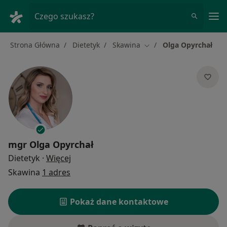
Me
Czego szukasz?
Strona Główna
Dietetyk
Skawina
Olga Opyrchał
Zmień miasto
mgr
Olga Opyrchał
O specjalizacjach
Dietetyk
·
Więcej
Skawina
1 adres
Pokaż dane kontaktowe