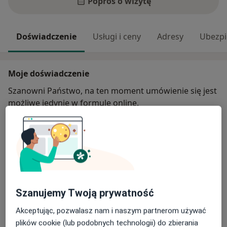
Poproś o wizytę
Doświadczenie
Usługi i ceny
Adresy
Ubezpi
Moje doświadczenie
Szanowni Państwo, na ten moment umówienie się jest
możliwe jedynie w formule online.
Zakres porad
Dietetyk kliniczny
Dietetyk sportowy
Główne obszary pomocy
Otyłość
Nadwaga
Choroba Hashimoto
Szanujemy Twoją prywatność
a11y_sr_more_d
Cukrzyca
Niedoczynność tarczycy
+5
Akceptując, pozwalasz nam i naszym partnerom używać
Pacjenci których przyjmuję
plików cookie (lub podobnych technologii) do zbierania