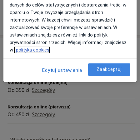
Dorośli
danych do celów statystycznych i dostarczania treści w
oparciu o Twoje zwyczaje przeglądania stron
internetowych. W każdej chwili możesz sprawdzić i
Pokaż więcej
o doświadczeniu
zaktualizować swoje preferencje w ustawieniach. W
ustawieniach znajdziesz również linki do polityk
prywatności stron trzecich. Więcej informacji znajdziesz
Usługi i ceny
w
polityka cookies
Dietoterapia
Od 450 zł
Szczegóły
Zaakceptuj
Edytuj ustawienia
Konsultacja online (kolejna)
Od 350 zł
Szczegóły
Konsultacja online (pierwsza)
Od 450 zł
Szczegóły
W jaki sposób ustalane są ceny?