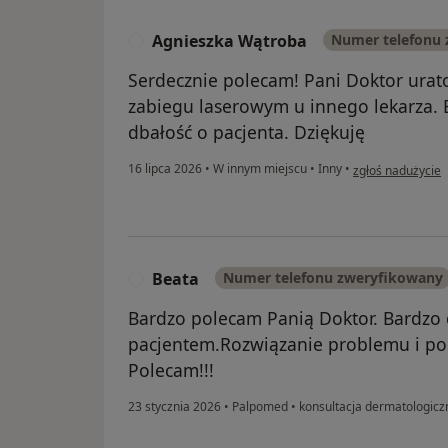
Agnieszka Wątroba
Numer telefonu
A
Serdecznie polecam! Pani Doktor ura
zabiegu laserowym u innego lekarza.
dbałość o pacjenta. Dziękuję
w opinii użytkow
16 lipca 2026
•
W innym miejscu
•
Inny
•
zgłoś nadużycie
Beata
Numer telefonu zweryfikowany
B
Bardzo polecam Panią Doktor. Bardzo 
pacjentem.Rozwiązanie problemu i pom
Polecam!!!
23 stycznia 2026
•
Palpomed
•
konsultacja dermatologicz