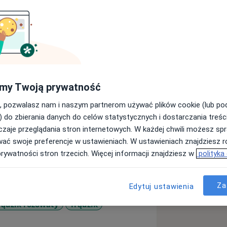
Uniwersytetu Medycznego w Łodzi.
my Twoją prywatność
 wenerologii. Doświadczenia nabywałam
rsyteckiego Szpitala Klinicznego im.
, pozwalasz nam i naszym partnerom używać plików cookie (lub p
odzi. Prowadziłam zajęcia ze
) do zbierania danych do celów statystycznych i dostarczania treśc
o-dentystycznego pracując jako
zaje przeglądania stron internetowych. W każdej chwili możesz spr
edycznym w Łodzi. W 2022r. zdałam
wać swoje preferencje w ustawieniach. W ustawieniach znajdziesz ró
dzinie Dermatologia i wenerologia.
prywatności stron trzecich. Więcej informacji znajdziesz w
polityka
ierunku Kosmetologia - Medycyna
zej Szkole Promocji Zdrowia.
Za
i paznokci dorosłych i dzieci.
Edytuj ustawienia
we znamion barwnikowych.
rądzik różowaty
Trądzik
kresu medycyny estetycznej (m.in.