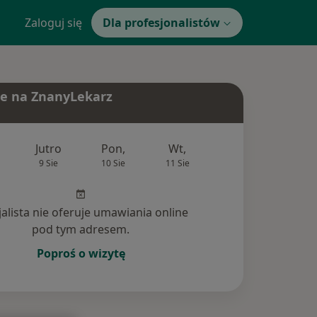
Zaloguj się
Dla profesjonalistów
e na ZnanyLekarz
Jutro
Pon,
Wt,
Śr,
Czw
9 Sie
10 Sie
11 Sie
12 Sie
13 Si
jalista nie oferuje umawiania online
pod tym adresem.
Poproś o wizytę