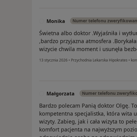
Monika
Numer telefonu zweryfikowa
M
Świetna albo doktor .Wyjaśniła i wytł
,bardzo przyjazna atmosfera .Borykał
wizycie chwila moment i usunęła bezbo
13 stycznia 2026
•
Przychodnia Lekarska Hipokrates
•
kon
Małgorzata
Numer telefonu zweryfi
M
Bardzo polecam Panią doktor Olgę. To
kompetentna specjalistka, która wita
wizyty. Zabieg, jak i cała wizyta to pe
komfort pacjenta na najwyższym pozi