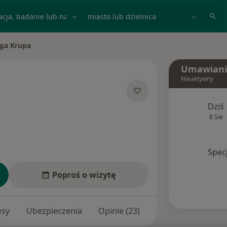
acja, badanie lub nazwisko
miasto lub dzielnica
ga Krupa
miasto
Umawiani
Nieaktywny
ecjalizacjach
Dziś
8 Sie
Spec
Poproś o wizytę
esy
Ubezpieczenia
Opinie (23)