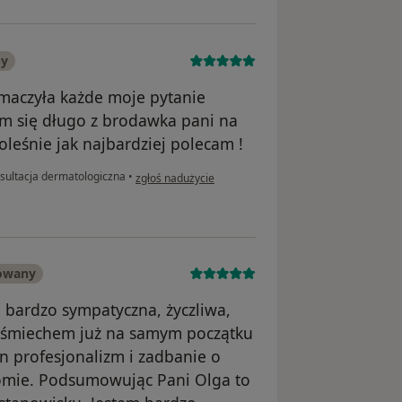
ny
umaczyła każde moje pytanie
am się długo z brodawka pani na
leśnie jak najbardziej polecam !
w opinii użytkownika Monika
sultacja dermatologiczna
•
zgłoś nadużycie
kowany
 bardzo sympatyczna, życzliwa,
 uśmiechem już na samym początku
łen profesjonalizm i zadbanie o
omie. Podsumowując Pani Olga to