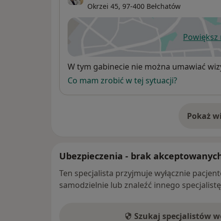
Okrzei 45,
97-400
Bełchatów
Powiększ
ot
Dostępność
W tym gabinecie nie można umawiać wizy
Co mam zrobić w tej sytuacji?
Pokaż wi
o 
Ubezpieczenia - brak akceptowanyc
Ten specjalista przyjmuje wyłącznie pacje
samodzielnie lub znaleźć innego specjalist
Szukaj specjalistów 