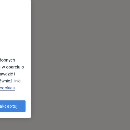
odobnych
i w oparciu o
awdzić i
wnież linki
 cookies
akceptuj