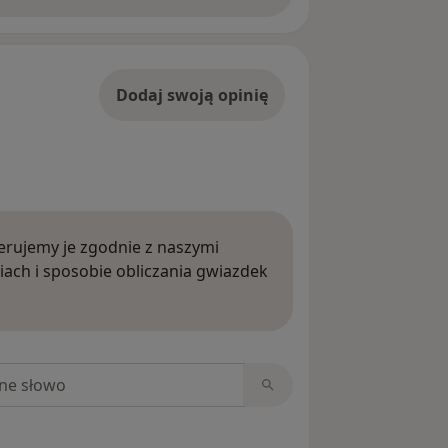
Dodaj swoją opinię
rujemy je zgodnie z naszymi
iach i sposobie obliczania gwiazdek
ięcej o opiniach
niach