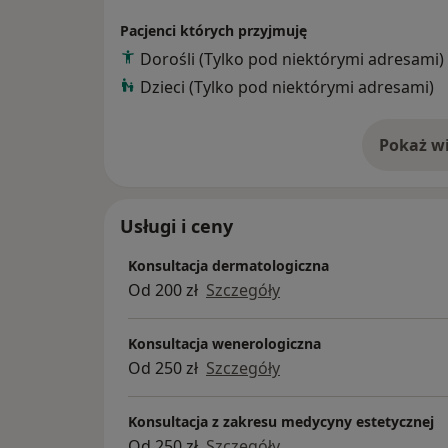
terapii osoczem bogatopłytkowym, technik mezot
Pacjenci których przyjmuję
łączonych z użyciem peelingów chemicznyc
Dorośli (Tylko pod niektórymi adresami)
mikroigłowej, wypełnień kwasem hialuron
Dzieci (Tylko pod niektórymi adresami)
medycynie estetycznej i zabiegowej, zaawa
zastosowania toksyny botulinowej w medycy
usuwania zmian skórnych technologią plaz
Pokaż wi
o 
Usługi i ceny
Konsultacja dermatologiczna
Od 200 zł
Szczegóły
Konsultacja wenerologiczna
Od 250 zł
Szczegóły
Konsultacja z zakresu medycyny estetycznej
Od 250 zł
Szczegóły