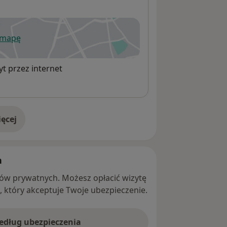
 mapę
wiera się w nowej karcie
t przez internet
ęcej
adresie
h
ntów prywatnych. Możesz opłacić wizytę
ę, który akceptuje Twoje ubezpieczenie.
według ubezpieczenia