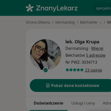
specjaliz
Strona Główna
Dermatolog
Bełchatów
Ol
Zmień 
lek.
Olga Krupa
O sp
Dermatolog
·
Więcej
Bełchatów
5 adresów
Nr PWZ: 3034713
23 opinie
Pokaż dane kontaktowe
Doświadczenie
Usługi i ceny
Adr