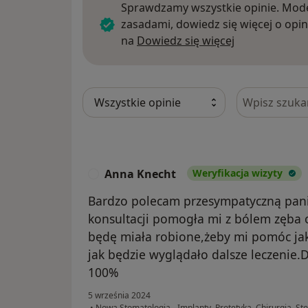
Sprawdzamy wszystkie opinie. Mode
zasadami, dowiedz się więcej o opin
Dowiedz się w
na
Dowiedz się więcej
Szukaj w opi
Anna Knecht
Weryfikacja wizyty
A
Bardzo polecam przesympatyczną pani
konsultacji pomogła mi z bólem zęba 
będę miała robione,żeby mi pomóc jak
jak będzie wyglądało dalsze leczenie.D
100%
5 września 2024
•
Nowa Stomatologia - Implanty, Protetyka, Chirurgia, St