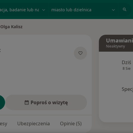
acja, badanie lub nazwisko
miasto lub dzielnica
Olga Kalisz
ń miasto
Umawiani
Nieaktywny
z
ecjalizacjach
Dziś
8 Sie
Spec
Poproś o wizytę
esy
Ubezpieczenia
Opinie (5)