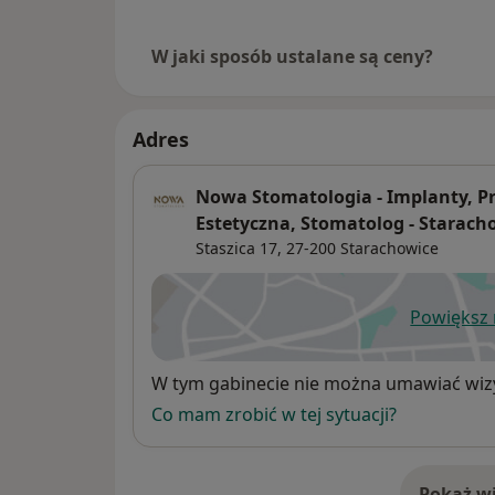
W jaki sposób ustalane są ceny?
Adres
Nowa Stomatologia - Implanty, Pr
Estetyczna, Stomatolog - Starach
Staszica 17,
27-200
Starachowice
Powiększ
ot
Dostępność
W tym gabinecie nie można umawiać wizy
Co mam zrobić w tej sytuacji?
Pokaż wi