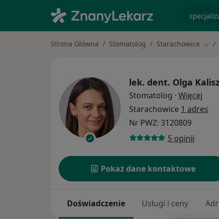
specjaliz
Strona Główna
Stomatolog
Starachowice
Zmie
lek. dent.
Olga Kalis
O sp
Stomatolog
·
Więcej
Starachowice
1 adres
Nr PWZ: 3120809
5 opinii
Pokaż dane kontaktowe
Doświadczenie
Usługi i ceny
Adr