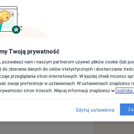
dywidualnie, aby stworzyć atmosferę
eśnie moja pasja – zależy mi, by
 estetycznie
my Twoją prywatność
 protetycznej. Ukończyłam Collegium
rakowie.
, pozwalasz nam i naszym partnerom używać plików cookie (lub p
) do zbierania danych do celów statystycznych i dostarczania treśc
i na kursach oraz szkoleniach, m. in. z
zaje przeglądania stron internetowych. W każdej chwili możesz spr
wać swoje preferencje w ustawieniach. W ustawieniach znajdziesz ró
prywatności stron trzecich. Więcej informacji znajdziesz w
polityka
ą
 r.)
17 r.)
Za
Edytuj ustawienia
róchnica
, 2019 r., 2020 r.)
ore_diseases
h i ceramicznych (2019 r.)