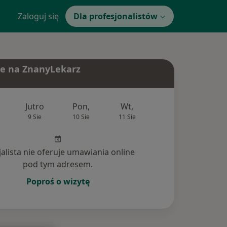
Zaloguj się
Dla profesjonalistów
e na ZnanyLekarz
Jutro
Pon,
Wt,
Śr,
Czw
9 Sie
10 Sie
11 Sie
12 Sie
13 Si
jalista nie oferuje umawiania online
pod tym adresem.
Poproś o wizytę