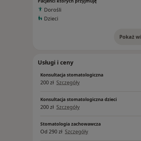
Pacjenci których przyjmuję
stanów nagłych w stomatologii (2018 r.)
Dorośli
opieki nad pacjentką w wieku rozrodczym (2
Dzieci
leczenia amputacyjnego, endodontycznego i 
Pokaż wi
o 
Usługi i ceny
Konsultacja stomatologiczna
200 zł
Szczegóły
Konsultacja stomatologiczna dzieci
200 zł
Szczegóły
Stomatologia zachowawcza
Od 290 zł
Szczegóły