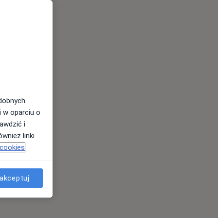
odobnych
i w oparciu o
awdzić i
wnież linki
 cookies
akceptuj