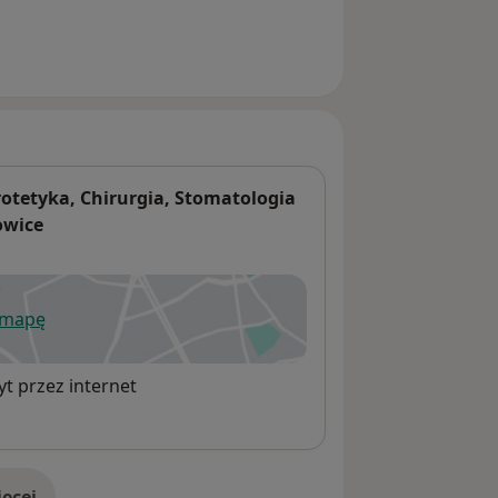
otetyka, Chirurgia, Stomatologia
owice
 mapę
wiera się w nowej karcie
t przez internet
ęcej