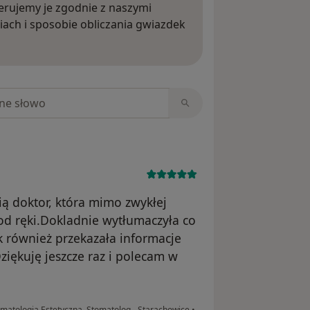
rujemy je zgodnie z naszymi
iach i sposobie obliczania gwiazdek
ięcej o opiniach
niach
ą doktor, która mimo zwykłej
od ręki.Dokladnie wytłumaczyła co
 również przekazała informacje
ziękuję jeszcze raz i polecam w
omatologia Estetyczna, Stomatolog - Starachowice
•