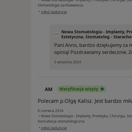
Stomatologia zachowawcza
w opinii użytkownika Anna Knecht
•
zgłoś nadużycie
Nowa Stomatologia - Implanty, Pro
Estetyczna, Stomatolog - Staracho
Pani Anno, bardzo dziękujemy za mi
opinią! Pozdrawiamy serdecznie, Z
5 września 2024
AM
Weryfikacja wizyty
A
Polecam p.Olgę Kalisz. Jest bardzo mił
6 czerwca 2024
•
Nowa Stomatologia - Implanty, Protetyka, Chirurgia, St
Konsultacja stomatologiczna
w opinii użytkownika AM
•
zgłoś nadużycie