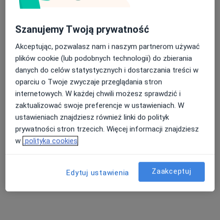
Astygmatyzm Szczecin
Więcej (15)
Szanujemy Twoją prywatność
Więcej w kategorii: Najczęście leczone chorob
Nasza średnia ocena na App Store to 4.9 i 4.1 na
Akceptując, pozwalasz nam i naszym partnerom używać
Google Play Store
plików cookie (lub podobnych technologii) do zbierania
Strona Główna
Okulista
Szczecin
Lux Med
Zmień miasto
Zmień miasto
danych do celów statystycznych i dostarczania treści w
oparciu o Twoje zwyczaje przeglądania stron
internetowych. W każdej chwili możesz sprawdzić i
zaktualizować swoje preferencje w ustawieniach. W
ustawieniach znajdziesz również linki do polityk
prywatności stron trzecich. Więcej informacji znajdziesz
w
polityka cookies
Zaakceptuj
Edytuj ustawienia