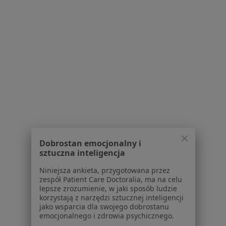
Aplikacje mobilne
Blog dla pacjentów
Dla profesjonalistów
Cennik
Dla lekarzy
Dla placówek medycznych
Noa Notes
nowość
Baza wiedzy
Centrum Pomocy dla Specjalisty
Kontakt
Dobrostan emocjonalny i
ZnanyLekarz - Strona główna
sztuczna inteligencja
ZnanyLekarz Sp. z o.o.
Niniejsza ankieta, przygotowana przez
ul. Kolejowa 5/7
zespół Patient Care Doctoralia, ma na celu
01-217 Warszawa, Polska
lepsze zrozumienie, w jaki sposób ludzie
korzystają z narzędzi sztucznej inteligencji
jako wsparcia dla swojego dobrostanu
NIP: ⁠7010224868
emocjonalnego i zdrowia psychicznego.
KRS: ⁠0000347997