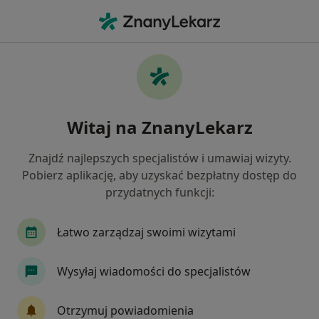
Me
Okulista • Stara Iwiczna, mazowieckie
Filtry
Mapa
Polecani okuliści w Starej Iwicznej
Witaj na ZnanyLekarz
Jak działają wyniki wyszukiwania
Znajdź najlepszych specjalistów i umawiaj wizyty.
Pobierz aplikację, aby uzyskać bezpłatny dostęp do
przydatnych funkcji:
Łatwo zarządzaj swoimi wizytami
Wysyłaj wiadomości do specjalistów
lek. Beata Bachurska
·
Więcej
Okulista
Otrzymuj powiadomienia