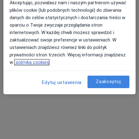
Akceptując, pozwalasz nam i naszym partnerom używać
Konsultacja okulistyczna
300 zł
plików cookie (lub podobnych technologii) do zbierania
Specjalista nie oferuje umawiania online pod tym adresem.
danych do celów statystycznych i dostarczania treści w
oparciu o Twoje zwyczaje przeglądania stron
Poproś o wizytę
internetowych. W każdej chwili możesz sprawdzić i
zaktualizować swoje preferencje w ustawieniach. W
ustawieniach znajdziesz również linki do polityk
prywatności stron trzecich. Więcej informacji znajdziesz
w
polityka cookies
Zaakceptuj
Edytuj ustawienia
lek. Beata Adamus
·
Więcej
Okulista, Okulista dziecięcy
1507 opinii
Adres
Online