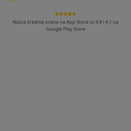
26 opinii
Adres 1
Adres 2
Nasza średnia ocena na App Store to 4.9 i 4.1 na
Google Play Store
Nowa 4a, Stara Iwiczna
•
Mapa
Centrum Medyczne Grupa LUX MED Stara Iwiczna - Nowa 4A
Konsultacja okulistyczna
od 379 zł
Specjalista nie oferuje umawiania online pod tym adresem.
Poproś o wizytę
Dostępni specjaliści
Specjaliści znajdują się poza Stara Iwiczna,
mazowieckie, w obszarach bliskich Twojemu
wyszukiwaniu.