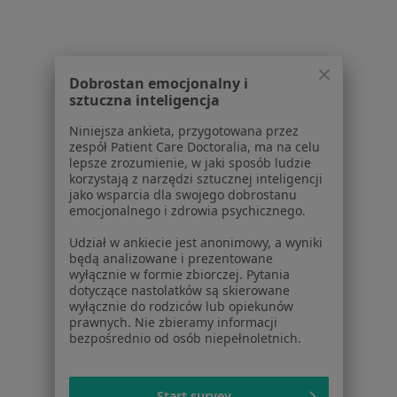
·
Więcej
Okulistyka, Interna, Pediatria
25 opinii
ul. Powstańców Warszawy 29, Piaseczno
•
Mapa
Dobrostan emocjonalny i
Brak dostępnych specjalistów z wolnymi terminami w tym centrum medycznym.
sztuczna inteligencja
Pokaż profil
Niniejsza ankieta, przygotowana przez
zespół Patient Care Doctoralia, ma na celu
lepsze zrozumienie, w jaki sposób ludzie
korzystają z narzędzi sztucznej inteligencji
jako wsparcia dla swojego dobrostanu
Powiązane wyszukiwania
|
Oferty pracy - Okulista
emocjonalnego i zdrowia psychicznego.
W pobliżu Starej Iwiczny
Udział w ankiecie jest anonimowy, a wyniki
będą analizowane i prezentowane
Okuliści w Warszawie
wyłącznie w formie zbiorczej. Pytania
dotyczące nastolatków są skierowane
Okuliści w Piasecznie
wyłącznie do rodziców lub opiekunów
prawnych. Nie zbieramy informacji
Okuliści w Legionowie
bezpośrednio od osób niepełnoletnich.
Okuliści w Pruszkowie
Okuliści w Otwocku
Start survey