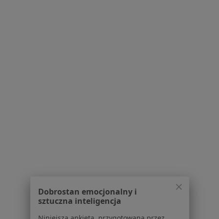
Kontakt
Dla pacjentów
Lekarze
Placówki medyczne
Pytania i odpowiedzi
Usługi i zabiegi
Choroby
Pomoc
Aplikacje mobilne
Blog dla pacjentów
Dla profesjonalistów
Cennik
Dla lekarzy
Dla placówek medycznych
Dobrostan emocjonalny i
Noa Notes
nowość
sztuczna inteligencja
Baza wiedzy
Centrum Pomocy dla Specjalisty
Niniejsza ankieta, przygotowana przez