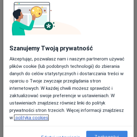
4 opinie
Konrada Wallenroda 4c, Lublin
•
Mapa
Nasza średnia ocena na App Store to 4.9 i 4.1 na
Centrum Medicover - Lublin
Google Play Store
Akceptuje Medicover
Specjalista nie oferuje umawiania online pod tym adresem.
Szanujemy Twoją prywatność
Poproś o wizytę
Akceptując, pozwalasz nam i naszym partnerom używać
plików cookie (lub podobnych technologii) do zbierania
danych do celów statystycznych i dostarczania treści w
oparciu o Twoje zwyczaje przeglądania stron
internetowych. W każdej chwili możesz sprawdzić i
zaktualizować swoje preferencje w ustawieniach. W
ustawieniach znajdziesz również linki do polityk
prywatności stron trzecich. Więcej informacji znajdziesz
w
polityka cookies
Małgorzata Marzęta
Okulista
Zaakceptuj