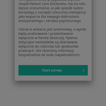
zespół Patient Care Doctoralia, ma na celu
Kontakt
lepsze zrozumienie, w jaki sposób ludzie
ZnanyLekarz - Strona główna
korzystają z narzędzi sztucznej inteligencji
jako wsparcia dla swojego dobrostanu
ZnanyLekarz Sp. z o.o.
emocjonalnego i zdrowia psychicznego.
ul. Kolejowa 5/7
Udział w ankiecie jest anonimowy, a wyniki
01-217 Warszawa, Polska
będą analizowane i prezentowane
wyłącznie w formie zbiorczej. Pytania
NIP: ⁠7010224868
dotyczące nastolatków są skierowane
KRS: ⁠0000347997
wyłącznie do rodziców lub opiekunów
prawnych. Nie zbieramy informacji
REGON: ⁠142276657
bezpośrednio od osób niepełnoletnich.
Sąd Rejonowy dla m.st. Warszawy w Warszawie XII
Wydział Gospodarczy KRS
Start survey
Facebook
otwiera się w nowej karcie
otwiera się w nowej karcie
otwiera się w nowej karcie
otwiera się w nowej karcie
otwiera się w nowej karci
otwiera się
otwi
Polska
,
Türkiye
,
España
,
Italia
,
Deutschland
,
Česko
,
otwiera się w nowej karcie
otwiera się w nowej karcie
otwiera się w nowej karcie
otwiera się w nowej kar
otwiera się 
otwier
Portugal
,
México
,
Chile
,
Brasil
,
Argentina
,
Perú
,