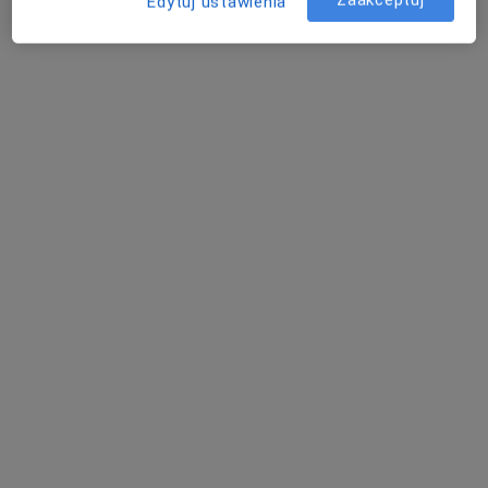
Edytuj ustawienia
1 opinia
Konrada Wallenroda 4c, Lublin
•
Mapa
Centrum Medicover - Lublin
Akceptuje Medicover
Specjalista nie oferuje umawiania online pod tym adresem.
Poproś o wizytę
Powiązane wyszukiwania
Specjaliści w ramach Medicover
Ginekolodzy z Medicover w Lublinie
Neurolodzy z Medicover w Lublinie
Chirurdzy z Medicover w Lublinie
Urolodzy z Medicover w Lublinie