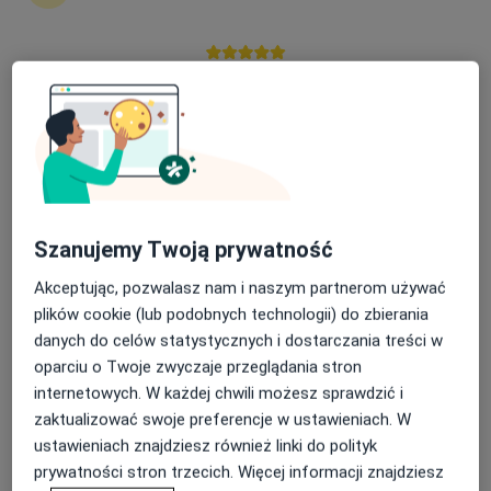
7 opinii
Adres 1
Adres 2
Nasza średnia ocena na App Store to 4.9 i 4.1 na
Google Play Store
Piłsudskiego 6, Lesko
•
Mapa
Przychodnia OLMEDICA
Konsultacja neurologiczna
Brak ceny
Specjalista nie oferuje umawiania online pod tym adresem.
Szanujemy Twoją prywatność
Poproś o wizytę
Akceptując, pozwalasz nam i naszym partnerom używać
plików cookie (lub podobnych technologii) do zbierania
danych do celów statystycznych i dostarczania treści w
oparciu o Twoje zwyczaje przeglądania stron
internetowych. W każdej chwili możesz sprawdzić i
zaktualizować swoje preferencje w ustawieniach. W
ustawieniach znajdziesz również linki do polityk
prywatności stron trzecich. Więcej informacji znajdziesz