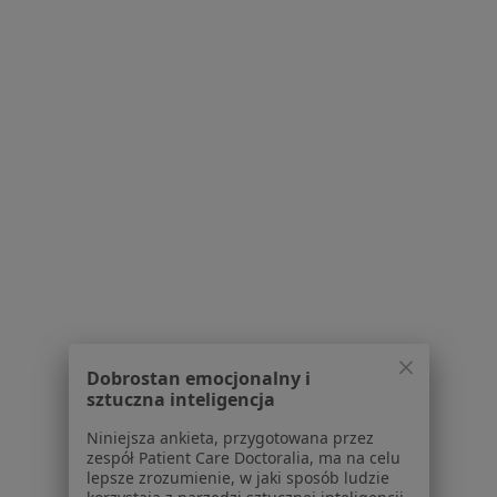
Kontakt
Dla pacjentów
Lekarze
Placówki medyczne
Pytania i odpowiedzi
Usługi i zabiegi
Choroby
Pomoc
Aplikacje mobilne
Blog dla pacjentów
Dla profesjonalistów
Dobrostan emocjonalny i
Cennik
sztuczna inteligencja
Dla lekarzy
Dla placówek medycznych
Niniejsza ankieta, przygotowana przez
Noa Notes
zespół Patient Care Doctoralia, ma na celu
nowość
lepsze zrozumienie, w jaki sposób ludzie
Baza wiedzy