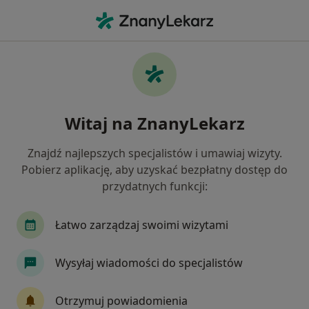
Me
Neurolog • Ustrzyki Dolne, podkarpackie
Filtry
Mapa
Polecani neurolodzy w Ustrzykach Dolnych
Witaj na ZnanyLekarz
Jak działają wyniki wyszukiwania
Znajdź najlepszych specjalistów i umawiaj wizyty.
Pobierz aplikację, aby uzyskać bezpłatny dostęp do
przydatnych funkcji:
Łatwo zarządzaj swoimi wizytami
Wysyłaj wiadomości do specjalistów
lek. Aleksandra Olsińska
Neurolog
Otrzymuj powiadomienia