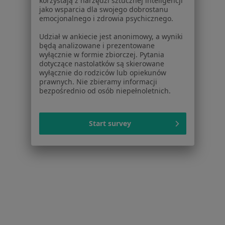
korzystają z narzędzi sztucznej inteligencji
Centrum Pomocy dla Specjalisty
jako wsparcia dla swojego dobrostanu
emocjonalnego i zdrowia psychicznego.
Kontakt
ZnanyLekarz - Strona główna
Udział w ankiecie jest anonimowy, a wyniki
będą analizowane i prezentowane
ZnanyLekarz Sp. z o.o.
wyłącznie w formie zbiorczej. Pytania
ul. Kolejowa 5/7
dotyczące nastolatków są skierowane
wyłącznie do rodziców lub opiekunów
01-217 Warszawa, Polska
prawnych. Nie zbieramy informacji
bezpośrednio od osób niepełnoletnich.
NIP: ⁠7010224868
KRS: ⁠0000347997
REGON: ⁠142276657
Start survey
Sąd Rejonowy dla m.st. Warszawy w Warszawie XII
Wydział Gospodarczy KRS
Facebook
otwiera się w nowej karcie
otwiera się w nowej karcie
otwiera się w nowej karcie
otwiera się w nowej karcie
otwiera się w nowej karci
otwiera się
otwi
Polska
,
Türkiye
,
España
,
Italia
,
Deutschland
,
Česko
,