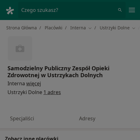
Me
Czego szukasz?
Strona Główna
Placówki
Interna
Ustrzyki Dolne
Zmień miasto
Zmi
Samodzielny Publiczny Zespół Opieki
Zdrowotnej w Ustrzykach Dolnych
Interna
więcej
Ustrzyki Dolne
1 adres
Specjaliści
Adresy
Zobacz inne placówki