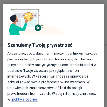
Kogo szukasz?
Kardiolog
Neurolog
Fizjoterapeuta
Chirurg
Szukaj innej specjalizacji
Szanujemy Twoją prywatność
Specjaliści
Akceptując, pozwalasz nam i naszym partnerom używać
plików cookie (lub podobnych technologii) do zbierania
Chirurg
danych do celów statystycznych i dostarczania treści w
oparciu o Twoje zwyczaje przeglądania stron
internetowych. W każdej chwili możesz sprawdzić i
zaktualizować swoje preferencje w ustawieniach. W
Stanisław Skiba
ustawieniach znajdziesz również linki do polityk
Chirurg
prywatności stron trzecich. Więcej informacji znajdziesz
w
polityka cookies