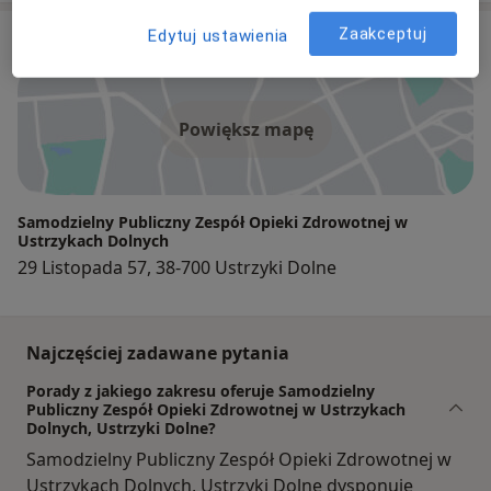
Zaakceptuj
Edytuj ustawienia
Adres
Powiększ mapę
Samodzielny Publiczny Zespół Opieki Zdrowotnej w
Ustrzykach Dolnych
29 Listopada 57, 38-700 Ustrzyki Dolne
Najczęściej zadawane pytania
Porady z jakiego zakresu oferuje Samodzielny
Publiczny Zespół Opieki Zdrowotnej w Ustrzykach
Dolnych, Ustrzyki Dolne?
Samodzielny Publiczny Zespół Opieki Zdrowotnej w
Ustrzykach Dolnych, Ustrzyki Dolne dysponuje