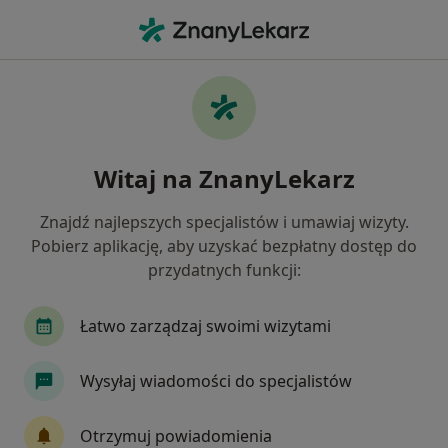
Me
Neurolog • Katowice, śląskie
Filtry
Ubezpieczenie:
Świat Zdrowia
20 polecanych neurologów w Katowicach z
Witaj na ZnanyLekarz
Świat Zdrowia
Jak działają wyniki wyszukiwania
Znajdź najlepszych specjalistów i umawiaj wizyty.
Pobierz aplikację, aby uzyskać bezpłatny dostęp do
przydatnych funkcji:
Łatwo zarządzaj swoimi wizytami
Wysyłaj wiadomości do specjalistów
lek. Paulina Jamer-Bekus
Otrzymuj powiadomienia
·
Więcej
Neurolog