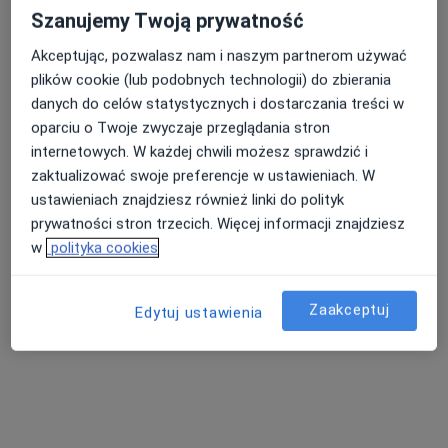
Centrum Medyczne Medilux24
Szanujemy Twoją prywatność
·
Więcej
Neurologia, Hematologia, Kardiologia
973 opinie
Akceptując, pozwalasz nam i naszym partnerom używać
plików cookie (lub podobnych technologii) do zbierania
Adama Mickiewicza 3/1, Piekary Śląskie
•
Mapa
danych do celów statystycznych i dostarczania treści w
Konsultacja neurologiczna
od 250 zł
oparciu o Twoje zwyczaje przeglądania stron
internetowych. W każdej chwili możesz sprawdzić i
zaktualizować swoje preferencje w ustawieniach. W
ustawieniach znajdziesz również linki do polityk
lek. Paulina Jamer-
Bekus
prywatności stron trzecich. Więcej informacji znajdziesz
neurolog
w
polityka cookies
Brak dostępnych specjalistów z wolnymi terminami w tym centrum medycznym.
Zaakceptuj
Edytuj ustawienia
Pokaż profil
Dostępni specjaliści
Specjaliści znajdują się poza Katowice, śląskie, w