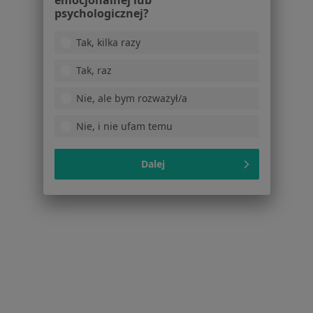
emocjonalnej lub
Choroby
psychologicznej?
Pomoc
Aplikacje mobilne
Tak, kilka razy
Blog dla pacjentów
Tak, raz
Dla profesjonalistów
Nie, ale bym rozważył/a
Cennik
Dla lekarzy
Nie, i nie ufam temu
Dla placówek medycznych
Noa Notes
nowość
Dalej
Baza wiedzy
Centrum Pomocy dla Specjalisty
Kontakt
ZnanyLekarz - Strona główna
ZnanyLekarz Sp. z o.o.
ul. Kolejowa 5/7
01-217 Warszawa, Polska