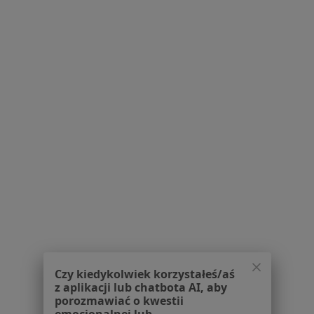
Polityka prywatności pacjentów
Polityka prywatności profesjonalistów
Polityka prywatności dla profesjonalistów, których
dane pozyskaliśmy samodzielnie
Polityka cookies
Jak działają wyniki wyszukiwania
Dostępność
O nas
Praca
Rekrutujemy!
Partnerzy
Centrum prasowe
Kontakt
Dla pacjentów
Lekarze
Placówki medyczne
Czy kiedykolwiek korzystałeś/aś
Pytania i odpowiedzi
z aplikacji lub chatbota AI, aby
porozmawiać o kwestii
Usługi i zabiegi