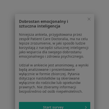
Dla profesjonalistów
Cennik
Dla lekarzy
Dobrostan emocjonalny i
Dla placówek medycznych
sztuczna inteligencja
Noa Notes
nowość
Baza wiedzy
Niniejsza ankieta, przygotowana przez
zespół Patient Care Doctoralia, ma na celu
Centrum Pomocy dla Specjalisty
lepsze zrozumienie, w jaki sposób ludzie
korzystają z narzędzi sztucznej inteligencji
Kontakt
jako wsparcia dla swojego dobrostanu
ZnanyLekarz - Strona główna
emocjonalnego i zdrowia psychicznego.
ZnanyLekarz Sp. z o.o.
Udział w ankiecie jest anonimowy, a wyniki
ul. Kolejowa 5/7
będą analizowane i prezentowane
01-217 Warszawa, Polska
wyłącznie w formie zbiorczej. Pytania
dotyczące nastolatków są skierowane
NIP: ⁠7010224868
wyłącznie do rodziców lub opiekunów
prawnych. Nie zbieramy informacji
KRS: ⁠0000347997
bezpośrednio od osób niepełnoletnich.
REGON: ⁠142276657
Sąd Rejonowy dla m.st. Warszawy w Warszawie XII
Start survey