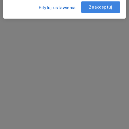
Zaakceptuj
Edytuj ustawienia
lek. Renata Wilczewska
·
Więcej
Neurolog
184 opinie
Towarowa 3, Białystok
•
Mapa
Centrum Pediatrii Białystok / Centrum Medyczne Pułaskiego
Akceptuje POLMED
Konsultacja neurologiczna
280 zł
Specjalista nie oferuje umawiania online pod tym adresem.
Poproś o wizytę
Powiązane wyszukiwania