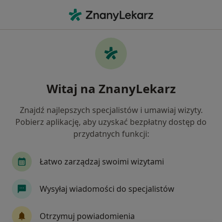
Me
Neurolog • Białystok, podlaskie
Filtry
Ubezpieczenie:
POLMED
20 polecanych neurologów w Białymstoku z
Witaj na ZnanyLekarz
POLMED
Jak działają wyniki wyszukiwania
Znajdź najlepszych specjalistów i umawiaj wizyty.
Pobierz aplikację, aby uzyskać bezpłatny dostęp do
przydatnych funkcji:
Łatwo zarządzaj swoimi wizytami
Wysyłaj wiadomości do specjalistów
UNiMED
Otrzymuj powiadomienia
·
Więcej
Neurologia, Alergologia, Alergologia dziecięca