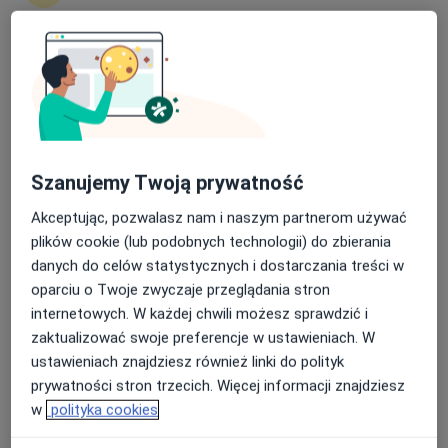
3375 opinii
Towarowa 3, Białystok
•
Mapa
Nasza średnia ocena na App Store to 4.9 i 4.1 na
Konsultacja neurologiczna
280 zł
Google Play Store
Pokaż więcej usług
Szanujemy Twoją prywatność
lek. Cezary Grunwald
Akceptując, pozwalasz nam i naszym partnerom używać
neurolog
plików cookie (lub podobnych technologii) do zbierania
Brak dostępnych specjalistów z wolnymi terminami w tym centrum medycznym.
danych do celów statystycznych i dostarczania treści w
oparciu o Twoje zwyczaje przeglądania stron
Pokaż profil
internetowych. W każdej chwili możesz sprawdzić i
zaktualizować swoje preferencje w ustawieniach. W
ustawieniach znajdziesz również linki do polityk
prywatności stron trzecich. Więcej informacji znajdziesz
w
polityka cookies