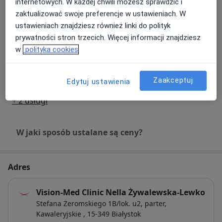
internetowych. W każdej chwili możesz sprawdzić i
zaktualizować swoje preferencje w ustawieniach. W
Badanie OCT
ustawieniach znajdziesz również linki do polityk
Umów wizytę
200 zł
Szczegóły
prywatności stron trzecich. Więcej informacji znajdziesz
w
polityka cookies
Badanie pola widzenia
Umów wizytę
120 zł
Szczegóły
Zaakceptuj
Edytuj ustawienia
+ 2 usługi
W jaki sposób ustalane są ceny?
Adres
Vision-Med Clinic Nella Żywalewska-Lewko
Stefana Żeromskiego 1B/lok. u2,
parter,
Kawaleryjskie
, 15-349
Białystok