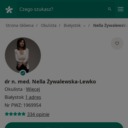
Me
Czego szukasz?
Strona Główna
Okulista
Białystok
Nella Żywalewsk
Zmień miasto
dr n. med.
Nella Żywalewska-Lewko
O specjalizacjach
Okulista
·
Więcej
Białystok
1 adres
Nr PWZ: 1969954
334 opinie