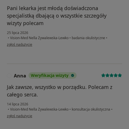
Pani lekarka jest młodą doświadczona
specjalistką dbającą o wszystkie szczegóły
wizyty polecam
25 lipca 2026
•
Vision-Med Nella Żywalewska-Lewko
•
badania okulistyczne
•
w opinii użytkownika Anna
zgłoś nadużycie
Anna
Weryfikacja wizyty
A
Jak zawsze, wszystko w porządku. Polecam z
całego serca.
14 lipca 2026
•
Vision-Med Nella Żywalewska-Lewko
•
konsultacja okulistyczna
•
w opinii użytkownika Anna
zgłoś nadużycie