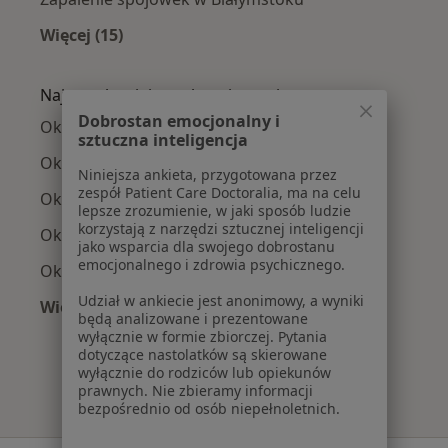
Więcej (15)
Więcej w kategorii: Najczęście leczone chorob
Najpopularniejsze ubezpieczenia
Dobrostan emocjonalny i
Okuliści z PZU Zdrowie w Białymstoku
sztuczna inteligencja
Okuliści z Compensa w Białymstoku
Niniejsza ankieta, przygotowana przez
zespół Patient Care Doctoralia, ma na celu
Okuliści z Enel-med w Białymstoku
lepsze zrozumienie, w jaki sposób ludzie
korzystają z narzędzi sztucznej inteligencji
Okuliści z Allianz w Białymstoku
jako wsparcia dla swojego dobrostanu
emocjonalnego i zdrowia psychicznego.
Okuliści z POLMED w Białymstoku
Udział w ankiecie jest anonimowy, a wyniki
Więcej (2)
będą analizowane i prezentowane
Więcej w kategorii: Najpopularniejsze ubezpie
wyłącznie w formie zbiorczej. Pytania
dotyczące nastolatków są skierowane
wyłącznie do rodziców lub opiekunów
prawnych. Nie zbieramy informacji
bezpośrednio od osób niepełnoletnich.