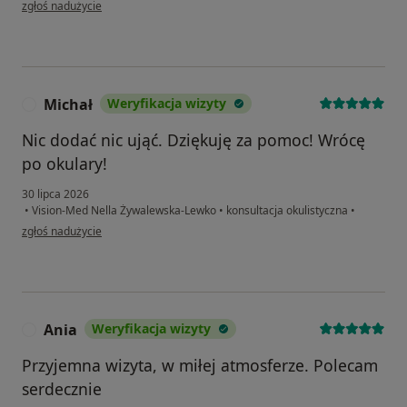
w opinii użytkownika B.F.
zgłoś nadużycie
Michał
Weryfikacja wizyty
M
Nic dodać nic ująć. Dziękuję za pomoc! Wrócę
po okulary!
30 lipca 2026
•
Vision-Med Nella Żywalewska-Lewko
•
konsultacja okulistyczna
•
w opinii użytkownika Michał
zgłoś nadużycie
Ania
Weryfikacja wizyty
A
Przyjemna wizyta, w miłej atmosferze. Polecam
serdecznie