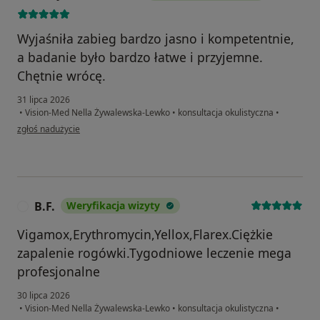
Wyjaśniła zabieg bardzo jasno i kompetentnie,
a badanie było bardzo łatwe i przyjemne.
Chętnie wrócę.
31 lipca 2026
•
Vision-Med Nella Żywalewska-Lewko
•
konsultacja okulistyczna
•
w opinii użytkownika Yuliya Lahvinenka
zgłoś nadużycie
B.F.
Weryfikacja wizyty
B
Vigamox,Erythromycin,Yellox,Flarex.Ciężkie
zapalenie rogówki.Tygodniowe leczenie mega
profesjonalne
30 lipca 2026
•
Vision-Med Nella Żywalewska-Lewko
•
konsultacja okulistyczna
•