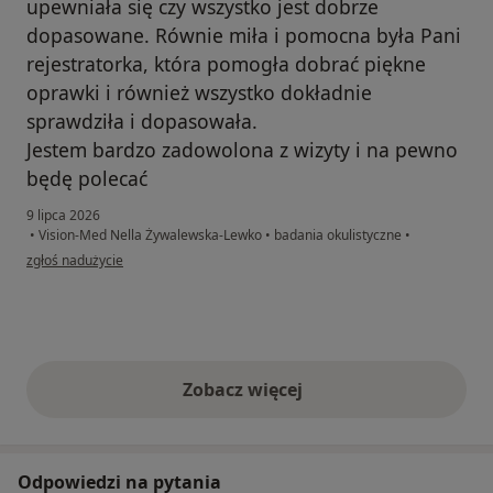
upewniała się czy wszystko jest dobrze
dopasowane. Równie miła i pomocna była Pani
rejestratorka, która pomogła dobrać piękne
oprawki i również wszystko dokładnie
sprawdziła i dopasowała.
Jestem bardzo zadowolona z wizyty i na pewno
będę polecać
9 lipca 2026
•
Vision-Med Nella Żywalewska-Lewko
•
badania okulistyczne
•
w opinii użytkownika A S
zgłoś nadużycie
Zobacz więcej
opinie powyżej
Odpowiedzi na pytania