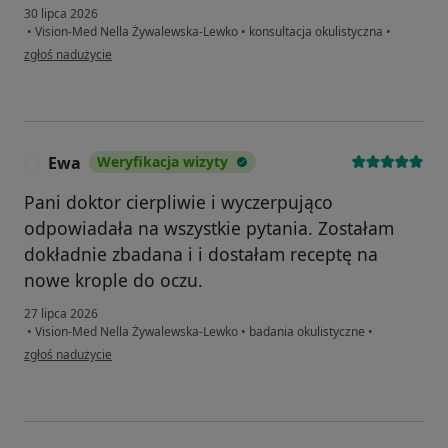
30 lipca 2026
•
Vision-Med Nella Żywalewska-Lewko
•
konsultacja okulistyczna
•
w opinii użytkownika Ania
zgłoś nadużycie
Ewa
Weryfikacja wizyty
E
Pani doktor cierpliwie i wyczerpująco
odpowiadała na wszystkie pytania. Zostałam
dokładnie zbadana i i dostałam receptę na
nowe krople do oczu.
27 lipca 2026
•
Vision-Med Nella Żywalewska-Lewko
•
badania okulistyczne
•
w opinii użytkownika Ewa
zgłoś nadużycie