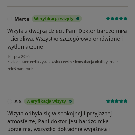
Marta
Weryfikacja wizyty
M
Wizyta z dwójką dzieci. Pani Doktor bardzo miła
i cierpliwa. Wszystko szczegółowo omówione i
wytłumaczone
10 lipca 2026
•
Vision-Med Nella Żywalewska-Lewko
•
konsultacja okulistyczna
•
w opinii użytkownika Marta
zgłoś nadużycie
A S
Weryfikacja wizyty
A
Wizyta odbyła się w spokojnej i przyjaznej
atmosferze, Pani doktor jest bardzo miła i
uprzejma, wszystko dokładnie wyjaśniła i