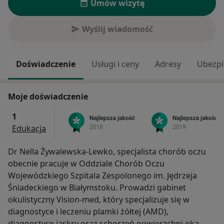
Umów wizytę
Wyślij wiadomość
Doświadczenie
Usługi i ceny
Adresy
Ubezpi
Moje doświadczenie
1
Edukacja
Dr Nella Żywalewska-Lewko, specjalista chorób oczu
obecnie pracuje w Oddziale Chorób Oczu
Wojewódzkiego Szpitala Zespolonego im. Jędrzeja
Śniadeckiego w Białymstoku. Prowadzi gabinet
okulistyczny Vision-med, który specjalizuje się w
diagnostyce i leczeniu plamki żółtej (AMD),
diagnostyce jaskry oraz schorzeń powierzchni oka.