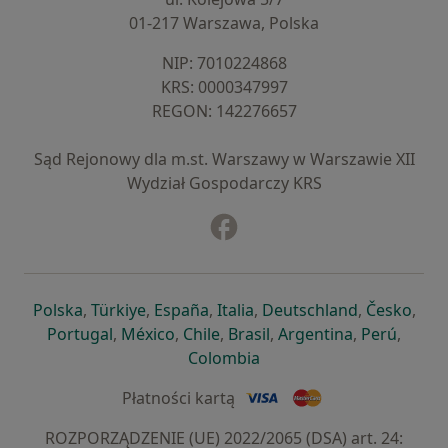
01-217 Warszawa, Polska
NIP: ⁠7010224868
KRS: ⁠0000347997
REGON: ⁠142276657
Sąd Rejonowy dla m.st. Warszawy w Warszawie XII
Wydział Gospodarczy KRS
Facebook
otwiera się w nowej karcie
otwiera się w nowej karcie
otwiera się w nowej karcie
otwiera się w nowej karcie
otwiera się w nowej karci
otwiera się
otwi
Polska
,
Türkiye
,
España
,
Italia
,
Deutschland
,
Česko
,
otwiera się w nowej karcie
otwiera się w nowej karcie
otwiera się w nowej karcie
otwiera się w nowej kar
otwiera się 
otwier
Portugal
,
México
,
Chile
,
Brasil
,
Argentina
,
Perú
,
otwiera się w nowej karc
Colombia
Płatności kartą
ROZPORZĄDZENIE (UE) 2022/2065 (DSA) art. 24: