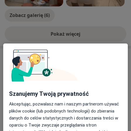
Zobacz galerię (6)
Pokaż więcej
o doświadczeniu
Usługi i ceny
Konsultacja okulistyczna
Umów wizytę
300 zł
Szczegóły
Szanujemy Twoją prywatność
Badania okulistyczne
Umów wizytę
300 zł
Szczegóły
Akceptując, pozwalasz nam i naszym partnerom używać
plików cookie (lub podobnych technologii) do zbierania
danych do celów statystycznych i dostarczania treści w
Badanie GDX
Umów wizytę
200 zł
Szczegóły
oparciu o Twoje zwyczaje przeglądania stron