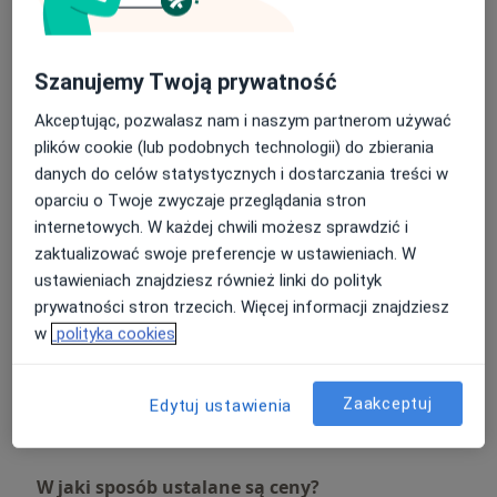
Badania profilaktyczne
Umów wizytę
Od 50 zł
Szczegóły
Szanujemy Twoją prywatność
Akceptując, pozwalasz nam i naszym partnerom używać
Leczenie próchnicy
plików cookie (lub podobnych technologii) do zbierania
Umów wizytę
Od 250 zł
Szczegóły
danych do celów statystycznych i dostarczania treści w
oparciu o Twoje zwyczaje przeglądania stron
internetowych. W każdej chwili możesz sprawdzić i
Pakiet higienizacyjny
Umów wizytę
zaktualizować swoje preferencje w ustawieniach. W
Od 300 zł
Szczegóły
ustawieniach znajdziesz również linki do polityk
prywatności stron trzecich. Więcej informacji znajdziesz
Stomatologia zachowawcza
w
polityka cookies
Umów wizytę
Od 250 zł
Szczegóły
Zaakceptuj
Edytuj ustawienia
+ 6 usług
W jaki sposób ustalane są ceny?