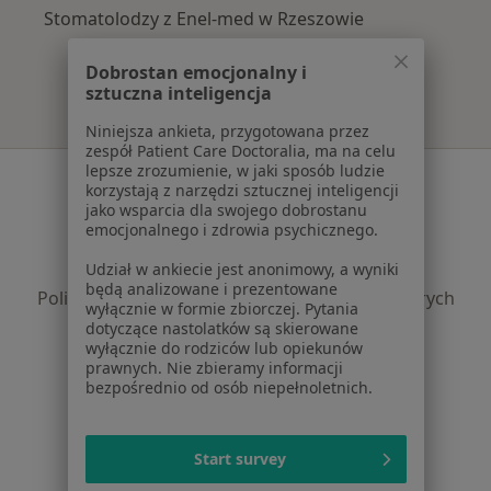
Stomatolodzy z Enel-med w Rzeszowie
Dobrostan emocjonalny i
sztuczna inteligencja
Niniejsza ankieta, przygotowana przez
zespół Patient Care Doctoralia, ma na celu
lepsze zrozumienie, w jaki sposób ludzie
Serwis
korzystają z narzędzi sztucznej inteligencji
jako wsparcia dla swojego dobrostanu
Regulamin
emocjonalnego i zdrowia psychicznego.
Polityka prywatności pacjentów
Udział w ankiecie jest anonimowy, a wyniki
Polityka prywatności profesjonalistów
będą analizowane i prezentowane
Polityka prywatności dla profesjonalistów, których
wyłącznie w formie zbiorczej. Pytania
dane pozyskaliśmy samodzielnie
dotyczące nastolatków są skierowane
wyłącznie do rodziców lub opiekunów
Polityka cookies
prawnych. Nie zbieramy informacji
Jak działają wyniki wyszukiwania
bezpośrednio od osób niepełnoletnich.
Dostępność
O nas
Praca
Rekrutujemy!
Start survey
Partnerzy