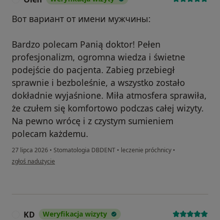
Вот вариант от имени мужчины:
Bardzo polecam Panią doktor! Pełen
profesjonalizm, ogromna wiedza i świetne
podejście do pacjenta. Zabieg przebiegł
sprawnie i bezboleśnie, a wszystko zostało
dokładnie wyjaśnione. Miła atmosfera sprawiła,
że czułem się komfortowo podczas całej wizyty.
Na pewno wrócę i z czystym sumieniem
polecam każdemu.
27 lipca 2026
•
Stomatologia DBDENT
•
leczenie próchnicy
•
w opinii użytkownika Oleh
zgłoś nadużycie
KD
Weryfikacja wizyty
K