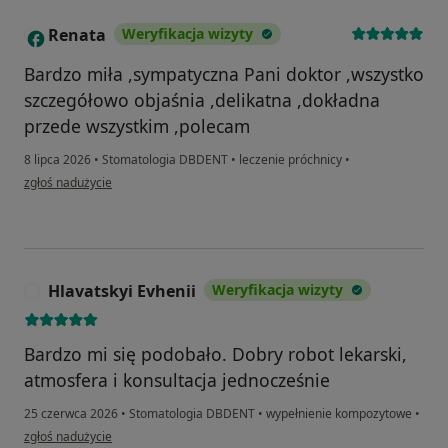
Renata
Weryfikacja wizyty
R
Bardzo miła ,sympatyczna Pani doktor ,wszystko
szczegółowo objaśnia ,delikatna ,dokładna
przede wszystkim ,polecam
8 lipca 2026
•
Stomatologia DBDENT
•
leczenie próchnicy
•
w opinii użytkownika Renata
zgłoś nadużycie
Hlavatskyi Evhenii
Weryfikacja wizyty
H
Bardzo mi się podobało. Dobry robot lekarski,
atmosfera i konsultacja jednocześnie
25 czerwca 2026
•
Stomatologia DBDENT
•
wypełnienie kompozytowe
•
w opinii użytkownika Hlavatskyi Evhenii
zgłoś nadużycie