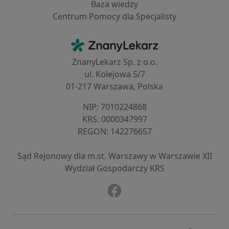
Baza wiedzy
Centrum Pomocy dla Specjalisty
Kontakt
ZnanyLekarz - Strona główna
ZnanyLekarz Sp. z o.o.
ul. Kolejowa 5/7
01-217 Warszawa, Polska
NIP: ⁠7010224868
KRS: ⁠0000347997
REGON: ⁠142276657
Sąd Rejonowy dla m.st. Warszawy w Warszawie XII
Wydział Gospodarczy KRS
Facebook
otwiera się w nowej karcie