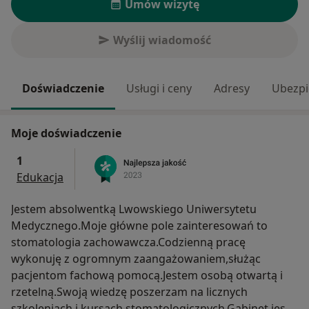
Umów wizytę
Wyślij wiadomość
Doświadczenie
Usługi i ceny
Adresy
Ubezpi
Moje doświadczenie
1
Edukacja
Jestem absolwentką Lwowskiego Uniwersytetu
Medycznego.Moje główne pole zainteresowań to
stomatologia zachowawcza.Codzienną pracę
wykonuję z ogromnym zaangażowaniem,służąc
pacjentom fachową pomocą.Jestem osobą otwartą i
rzetelną.Swoją wiedzę poszerzam na licznych
szkoleniach i kursach stomatologicznych.Gabinet jest