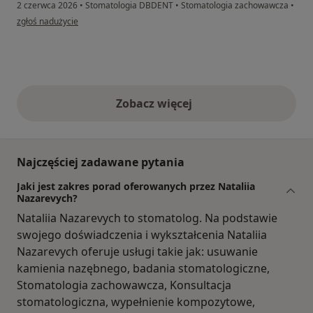
2 czerwca 2026
•
Stomatologia DBDENT
•
Stomatologia zachowawcza
•
w opinii użytkownika MM
zgłoś nadużycie
Zobacz więcej
opinie powyżej
Najczęściej zadawane pytania
Jaki jest zakres porad oferowanych przez Nataliia
Nazarevych?
Nataliia Nazarevych to stomatolog. Na podstawie
swojego doświadczenia i wykształcenia Nataliia
Nazarevych oferuje usługi takie jak: usuwanie
kamienia nazębnego, badania stomatologiczne,
Stomatologia zachowawcza, Konsultacja
stomatologiczna, wypełnienie kompozytowe,