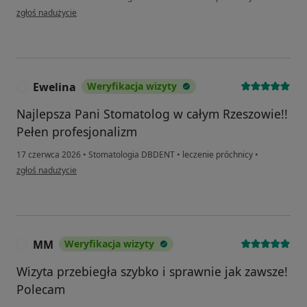
w opinii użytkownika Alex
zgłoś nadużycie
Ewelina
Weryfikacja wizyty
E
Najlepsza Pani Stomatolog w całym Rzeszowie!!
Pełen profesjonalizm
17 czerwca 2026
•
Stomatologia DBDENT
•
leczenie próchnicy
•
w opinii użytkownika Ewelina
zgłoś nadużycie
MM
Weryfikacja wizyty
M
Wizyta przebiegła szybko i sprawnie jak zawsze!
Polecam