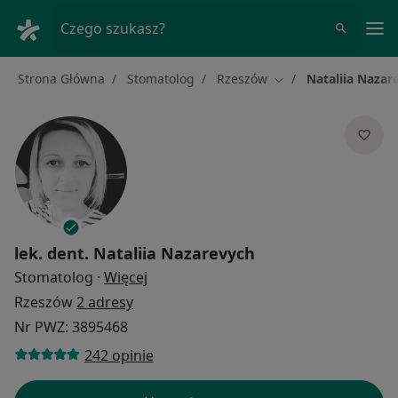
Me
Czego szukasz?
Strona Główna
Stomatolog
Rzeszów
Nataliia Nazar
Zmień miasto
lek. dent.
Nataliia Nazarevych
O specjalizacjach
Stomatolog
·
Więcej
Rzeszów
2 adresy
Nr PWZ: 3895468
242 opinie