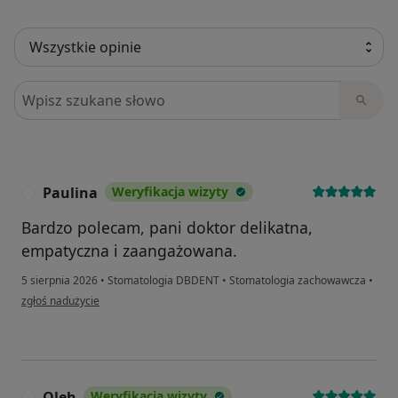
Szukaj w opiniach
Paulina
Weryfikacja wizyty
P
Bardzo polecam, pani doktor delikatna,
empatyczna i zaangażowana.
5 sierpnia 2026
•
Stomatologia DBDENT
•
Stomatologia zachowawcza
•
w opinii użytkownika Paulina
zgłoś nadużycie
Oleh
Weryfikacja wizyty
O