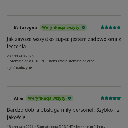
Katarzyna
Weryfikacja wizyty
K
Jak zawsze wszystko super, jestem zadowolona z
leczenia.
23 czerwca 2026
•
Stomatologia DBDENT
•
Konsultacja stomatologiczna
•
w opinii użytkownika Katarzyna
zgłoś nadużycie
Alex
Weryfikacja wizyty
A
Bardzo dobra obsługa miły personel. Szybko i z
jakością.
18 czerwca 2026
•
Stomatologia DBDENT
•
leczenie próchnicy
•