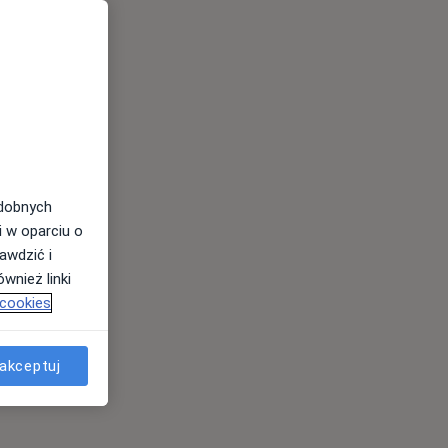
odobnych
i w oparciu o
awdzić i
wnież linki
 cookies
akceptuj