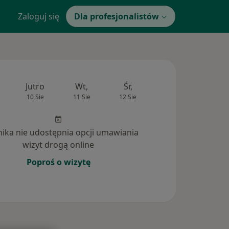
Zaloguj się
Dla profesjonalistów
Jutro
Wt,
Śr,
Czw,
Pt,
10 Sie
11 Sie
12 Sie
13 Sie
14 Si
inika nie udostępnia opcji umawiania
wizyt drogą online
Poproś o wizytę