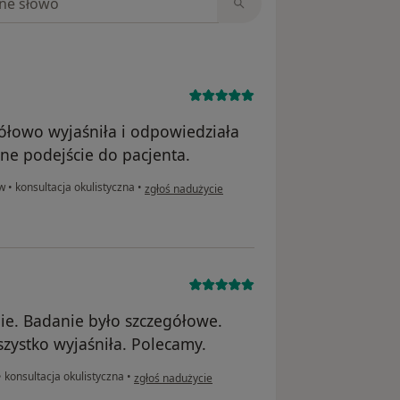
ółowo wyjaśniła i odpowiedziała
zne podejście do pacjenta.
w opinii użytkownika Dorota
ów
•
konsultacja okulistyczna
•
zgłoś nadużycie
ie. Badanie było szczegółowe.
szystko wyjaśniła. Polecamy.
w opinii użytkownika KB
•
konsultacja okulistyczna
•
zgłoś nadużycie