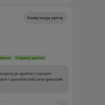
Dodaj swoją opinię
ekarza
Przyjazny gabinet
rujemy je zgodnie z naszymi
iach i sposobie obliczania gwiazdek
ięcej o opiniach
niach