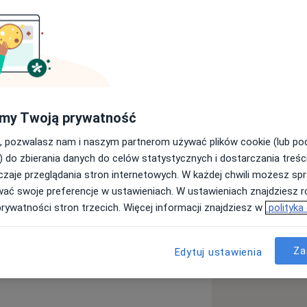
ium Medicum Uniwersytetu
 pracuje na Oddziale Okulistyki i
eckiego w Krakowie, gdzie zajmuje się
my Twoją prywatność
su onkologii okulistycznej w Willis Eye
, pozwalasz nam i naszym partnerom używać plików cookie (lub p
l L. Shields. W trakcie studiów odbyła
) do zbierania danych do celów statystycznych i dostarczania treśc
ity Medical Center i dwukrotnie w
zaje przeglądania stron internetowych. W każdej chwili możesz spr
icząc w specjalistycznych kursach,
wać swoje preferencje w ustawieniach. W ustawieniach znajdziesz ró
ajowych i zagranicznych. Zajmuje się
prywatności stron trzecich. Więcej informacji znajdziesz w
polityka
listyki dla studentów Szkoły
iem EURETINA – European Society of
Za
y Of Cataract & Refractive Surgeons i
Edytuj ustawienia