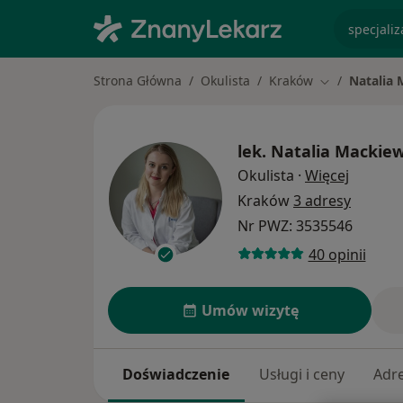
specjaliz
Strona Główna
Okulista
Kraków
Natalia 
Zmień miasto
lek.
Natalia Mackiew
O specja
Okulista
·
Więcej
Kraków
3 adresy
Nr PWZ: 3535546
40 opinii
Umów wizytę
Doświadczenie
Usługi i ceny
Adr