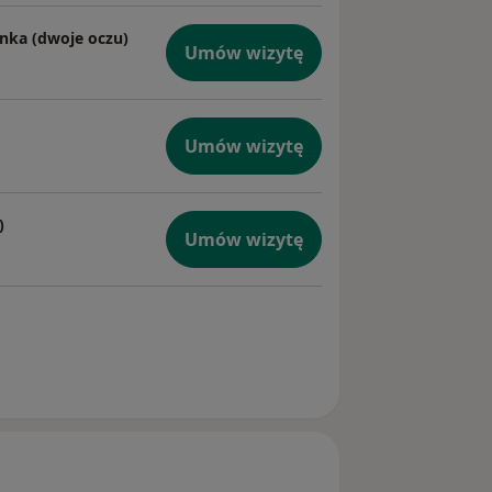
inka (dwoje oczu)
Umów wizytę
Umów wizytę
)
Umów wizytę