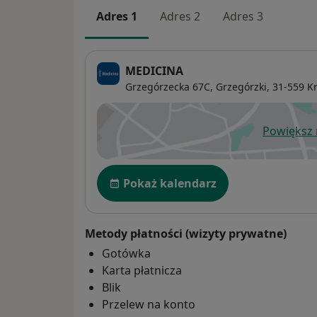
Adres 1
Adres 2
Adres 3
MEDICINA
Grzegórzecka 67C,
Grzegórzki
, 31-559
K
Powiększ
ot
Dostępność
Pokaż kalendarz
Metody płatności (wizyty prywatne)
Gotówka
Karta płatnicza
Blik
Przelew na konto