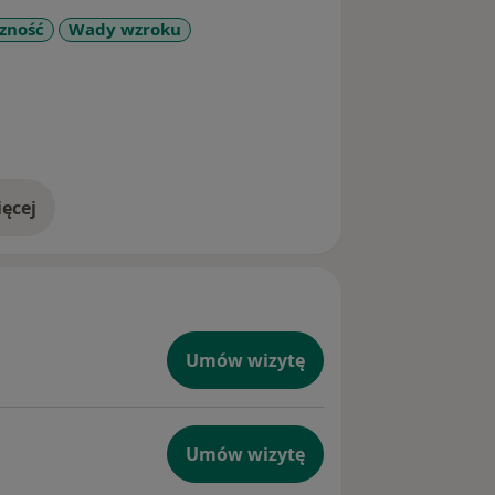
zność
Wady wzroku
seases
ęcej
doświadczeniu
Umów wizytę
Umów wizytę