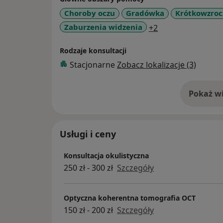
Choroby oczu
Gradówka
Krótkowzroc
a11y_sr_more_di
Zaburzenia widzenia
+2
Rodzaje konsultacji
Stacjonarne
Zobacz lokalizacje (3)
Pokaż wi
o 
Usługi i ceny
Konsultacja okulistyczna
250 zł - 300 zł
Szczegóły
Optyczna koherentna tomografia OCT
150 zł - 200 zł
Szczegóły