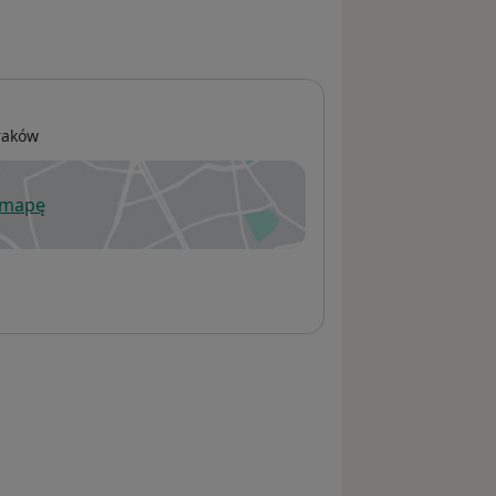
raków
 mapę
wiera się w nowej karcie