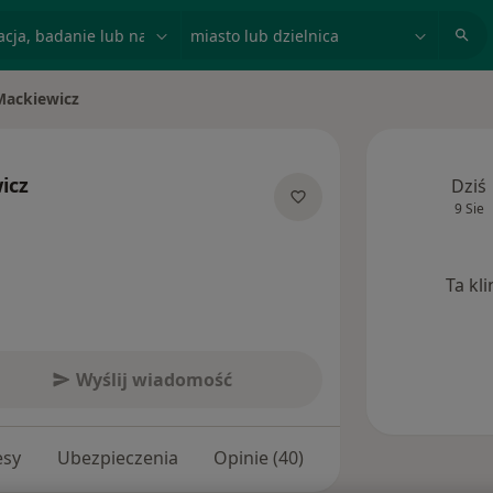
acja, badanie lub nazwisko
miasto lub dzielnica
Mackiewicz
icz
Dziś
9 Sie
lizacjach
Ta kl
Wyślij wiadomość
esy
Ubezpieczenia
Opinie (40)