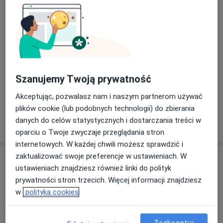
Powiększ mapę
otwiera się w nowej karcie
Dostępność
Pokaż kalendarz
Szanujemy Twoją prywatność
Telefon
52 525...
Pokaż numer telefonu
Akceptując, pozwalasz nam i naszym partnerom używać
plików cookie (lub podobnych technologii) do zbierania
Pokaż więcej
danych do celów statystycznych i dostarczania treści w
o adresie
oparciu o Twoje zwyczaje przeglądania stron
internetowych. W każdej chwili możesz sprawdzić i
zaktualizować swoje preferencje w ustawieniach. W
Ubezpieczenia - brak akceptowanych
ustawieniach znajdziesz również linki do polityk
Ten specjalista przyjmuje wyłącznie pacjentów
prywatności stron trzecich. Więcej informacji znajdziesz
prywatnych. Możesz opłacić wizytę samodzielnie lub
w
polityka cookies
znaleźć innego specjalistę, który akceptuje Twoje
ubezpieczenie.
Zaakceptuj