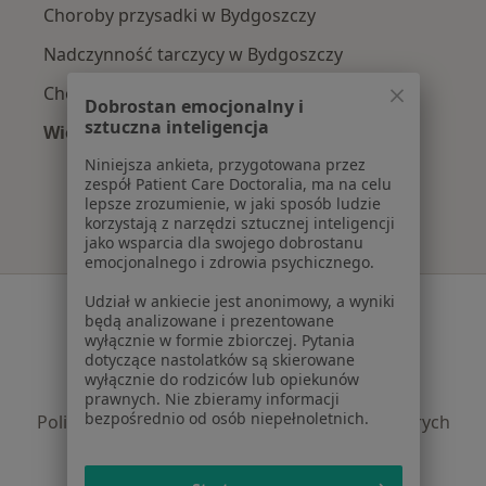
Choroby przysadki w Bydgoszczy
Nadczynność tarczycy w Bydgoszczy
Choroby endokrynologiczne w Bydgoszczy
Dobrostan emocjonalny i
sztuczna inteligencja
Więcej (15)
Więcej w kategorii: Najczęście leczone chorob
Niniejsza ankieta, przygotowana przez
zespół Patient Care Doctoralia, ma na celu
lepsze zrozumienie, w jaki sposób ludzie
korzystają z narzędzi sztucznej inteligencji
jako wsparcia dla swojego dobrostanu
emocjonalnego i zdrowia psychicznego.
Udział w ankiecie jest anonimowy, a wyniki
Serwis
będą analizowane i prezentowane
wyłącznie w formie zbiorczej. Pytania
Regulamin
dotyczące nastolatków są skierowane
Polityka prywatności pacjentów
wyłącznie do rodziców lub opiekunów
Polityka prywatności profesjonalistów
prawnych. Nie zbieramy informacji
bezpośrednio od osób niepełnoletnich.
Polityka prywatności dla profesjonalistów, których
dane pozyskaliśmy samodzielnie
Polityka cookies