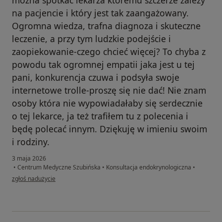
na pacjencie i który jest tak zaangażowany.
Ogromna wiedza, trafna diagnoza i skuteczne
leczenie, a przy tym ludzkie podejście i
zaopiekowanie-czego chcieć więcej? To chyba z
powodu tak ogromnej empatii jaka jest u tej
pani, konkurencja czuwa i podsyła swoje
internetowe trolle-proszę się nie dać! Nie znam
osoby która nie wypowiadałaby się serdecznie
o tej lekarce, ja też trafiłem tu z polecenia i
będę polecać innym. Dziękuję w imieniu swoim
i rodziny.
3 maja 2026
•
Centrum Medyczne Szubińska
•
Konsultacja endokrynologiczna
•
w opinii użytkownika Wojtek
zgłoś nadużycie