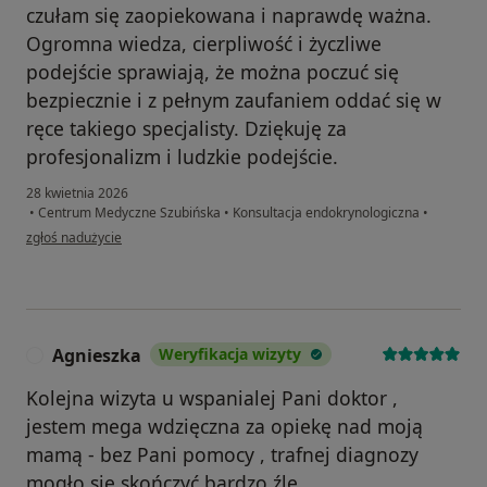
czułam się zaopiekowana i naprawdę ważna.
Ogromna wiedza, cierpliwość i życzliwe
podejście sprawiają, że można poczuć się
bezpiecznie i z pełnym zaufaniem oddać się w
ręce takiego specjalisty. Dziękuję za
profesjonalizm i ludzkie podejście.
28 kwietnia 2026
•
Centrum Medyczne Szubińska
•
Konsultacja endokrynologiczna
•
w opinii użytkownika Iwona
zgłoś nadużycie
Agnieszka
Weryfikacja wizyty
A
Kolejna wizyta u wspanialej Pani doktor ,
jestem mega wdzięczna za opiekę nad moją
mamą - bez Pani pomocy , trafnej diagnozy
mogło się skończyć bardzo źle