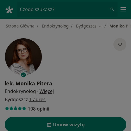
Me
Czego szukasz?
Strona Główna
Endokrynolog
Bydgoszcz
Monika Pi
Zmień miasto
lek.
Monika Pitera
O specjalizacjach
Endokrynolog
·
Więcej
Bydgoszcz
1 adres
108 opinii
Umów wizytę