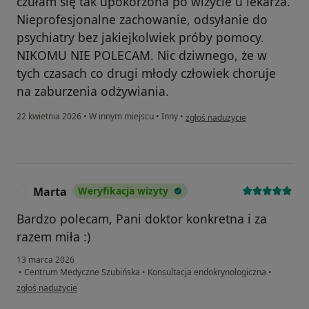
czułam się tak upokorzona po wizycie u lekarza.
Nieprofesjonalne zachowanie, odsyłanie do
psychiatry bez jakiejkolwiek próby pomocy.
NIKOMU NIE POLECAM. Nic dziwnego, że w
tych czasach co drugi młody człowiek choruje
na zaburzenia odżywiania.
w opinii użytkownika Paulina
22 kwietnia 2026
•
W innym miejscu
•
Inny
•
zgłoś nadużycie
Marta
Weryfikacja wizyty
M
Bardzo polecam, Pani doktor konkretna i za
razem miła :)
13 marca 2026
•
Centrum Medyczne Szubińska
•
Konsultacja endokrynologiczna
•
w opinii użytkownika Marta
zgłoś nadużycie