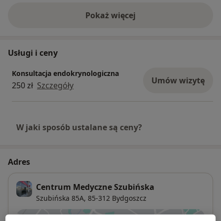
Pokaż więcej
o doświadczeniu
Usługi i ceny
Konsultacja endokrynologiczna
Umów wizytę
250 zł
Szczegóły
W jaki sposób ustalane są ceny?
Adres
Centrum Medyczne Szubińska
Szubińska 85A,
85-312
Bydgoszcz