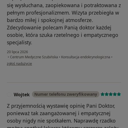
się wysłuchana, zaopiekowana i potraktowana z
pełnym profesjonalizmem. Wizyta przebiegła w
bardzo miłej i spokojnej atmosferze.
Zdecydowanie polecam Panią doktor każdej
osobie, która szuka rzetelnego i empatycznego
specjalisty.
20 lipca 2026
•
Centrum Medyczne Szubińska
•
Konsultacja endokrynologiczna
•
w opinii użytkownika Natalia K
zgłoś nadużycie
Wojtek
Numer telefonu zweryfikowany
W
Z przyjemnością wystawię opinię Pani Doktor,
ponieważ tak zaangażowanej i empatycznej
osoby nigdy nie spotkałem. Naprawdę rzadko
można spotkać lekarza któremu szczerze zależy