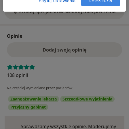
Edytuj ustawienia
Szukaj specjalistów według ubezpieczenia
Opinie
Dodaj swoją opinię
108 opinii
Najczęściej wymieniane przez pacjentów
Zaangażowanie lekarza
Szczegółowe wyjaśnienia
Przyjazny gabinet
Sprawdzamy wszystkie opinie. Moderujemy