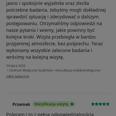
jasno i spokojnie wyjaśniła oraz zleciła
potrzebne badania, żebyśmy mogli dokładniej
sprawdzić sytuację i zdecydować o dalszym
postępowaniu. Otrzymaliśmy odpowiedzi na
nasze pytania i wiemy, jakie powinny być
kolejne kroki. Wizyta przebiegła w bardzo
przyjemnej atmosferze, bez pośpiechu. Teraz
wykonamy wszystkie zalecone badania i
wrócimy na kolejną wizytę.
24 lipca 2026
•
Centrum Medyczne Szubińska
•
Konsultacja endokrynologiczna
•
w opinii użytkownika Mohamed
zgłoś nadużycie
Przemek
Weryfikacja wizyty
P
Polecam i to z pełną odpowiedzialnością.