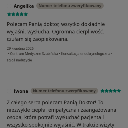
Angelika
Numer telefonu zweryfikowany
A
Polecam Panią doktor, wszytko dokładnie
wyjaśni, wysłucha. Ogromna cierpliwość,
czułam się zaopiekowana.
29 kwietnia 2026
•
Centrum Medyczne Szubińska
•
Konsultacja endokrynologiczna
•
w opinii użytkownika Angelika
zgłoś nadużycie
Iwona
Numer telefonu zweryfikowany
I
Z całego serca polecam Panią Doktor! To
niezwykle ciepła, empatyczna i zaangażowana
osoba, która potrafi wysłuchać pacjenta i
wszystko spokojnie wyjaśnić. W trakcie wizyty