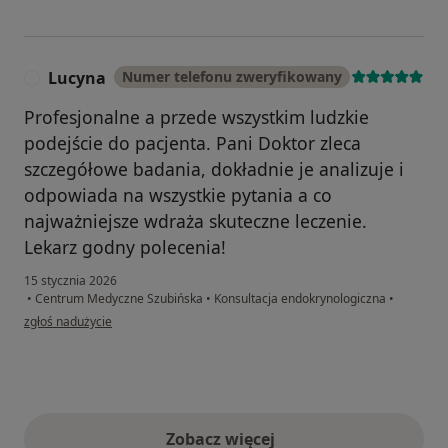
Lucyna
Numer telefonu zweryfikowany
L
Profesjonalne a przede wszystkim ludzkie
podejście do pacjenta. Pani Doktor zleca
szczegółowe badania, dokładnie je analizuje i
odpowiada na wszystkie pytania a co
najważniejsze wdraża skuteczne leczenie.
Lekarz godny polecenia!
15 stycznia 2026
•
Centrum Medyczne Szubińska
•
Konsultacja endokrynologiczna
•
w opinii użytkownika Lucyna
zgłoś nadużycie
Zobacz więcej