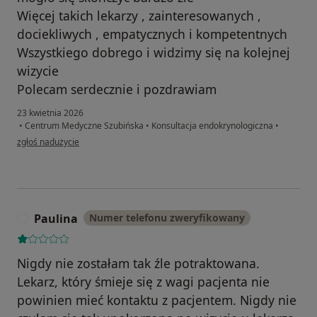
Więcej takich lekarzy , zainteresowanych ,
dociekliwych , empatycznych i kompetentnych
Wszystkiego dobrego i widzimy się na kolejnej
wizycie
Polecam serdecznie i pozdrawiam
23 kwietnia 2026
•
Centrum Medyczne Szubińska
•
Konsultacja endokrynologiczna
•
w opinii użytkownika Agnieszka
zgłoś nadużycie
Paulina
Numer telefonu zweryfikowany
P
Nigdy nie zostałam tak źle potraktowana.
Lekarz, który śmieje się z wagi pacjenta nie
powinien mieć kontaktu z pacjentem. Nigdy nie