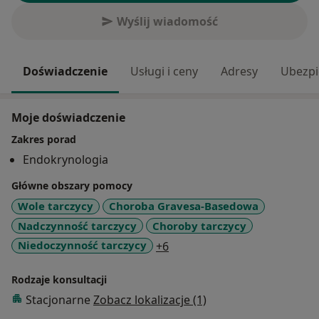
Wyślij wiadomość
Doświadczenie
Usługi i ceny
Adresy
Ubezpi
Moje doświadczenie
Zakres porad
Endokrynologia
Główne obszary pomocy
Wole tarczycy
Choroba Gravesa-Basedowa
Nadczynność tarczycy
Choroby tarczycy
a11y_sr_more_diseases
Niedoczynność tarczycy
+6
Rodzaje konsultacji
Stacjonarne
Zobacz lokalizacje (1)