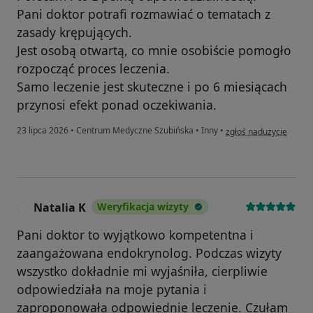
Pani doktor potrafi rozmawiać o tematach z
zasady krępujących.
Jest osobą otwartą, co mnie osobiście pomogło
rozpocząć proces leczenia.
Samo leczenie jest skuteczne i po 6 miesiącach
przynosi efekt ponad oczekiwania.
w opinii użytkownika 
23 lipca 2026
•
Centrum Medyczne Szubińska
•
Inny
•
zgłoś nadużycie
Natalia K
Weryfikacja wizyty
N
Pani doktor to wyjątkowo kompetentna i
zaangażowana endokrynolog. Podczas wizyty
wszystko dokładnie mi wyjaśniła, cierpliwie
odpowiedziała na moje pytania i
zaproponowała odpowiednie leczenie. Czułam