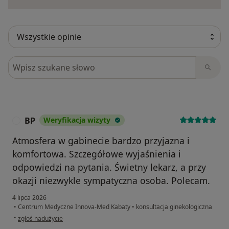
Szukaj w opiniach
BP
Weryfikacja wizyty
B
Atmosfera w gabinecie bardzo przyjazna i
komfortowa. Szczegółowe wyjaśnienia i
odpowiedzi na pytania. Świetny lekarz, a przy
okazji niezwykle sympatyczna osoba. Polecam.
4 lipca 2026
•
Centrum Medyczne Innova-Med Kabaty
•
konsultacja ginekologiczna
w opinii użytkownika BP
•
zgłoś nadużycie