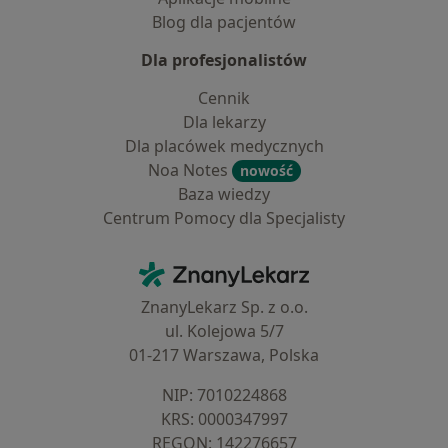
Blog dla pacjentów
Dla profesjonalistów
Cennik
Dla lekarzy
Dla placówek medycznych
Noa Notes
nowość
Baza wiedzy
Centrum Pomocy dla Specjalisty
Kontakt
ZnanyLekarz - Strona główna
ZnanyLekarz Sp. z o.o.
ul. Kolejowa 5/7
01-217 Warszawa, Polska
NIP: ⁠7010224868
KRS: ⁠0000347997
REGON: ⁠142276657