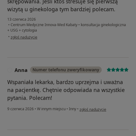
skrępowania. Jeśli ktoś stresuje się pierwszą
wizytą u ginekologa tym bardziej polecam.
13 czerwca 2026
•
Centrum Medyczne Innova-Med Kabaty
•
konsultacja ginekologiczna
+ USG + cytologia
w opinii użytkownika Magda
•
zgłoś nadużycie
Anna
Numer telefonu zweryfikowany
A
Wspaniała lekarka, bardzo uprzejma i uważna
na pacjentkę. Chętnie odpowiada na wszystkie
pytania. Polecam!
w opinii użytkownika Anna
9 czerwca 2026
•
W innym miejscu
•
Inny
•
zgłoś nadużycie