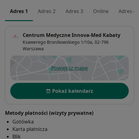
Adres 1
Adres 2
Adres 3
Online
Adres 4
Centrum Medyczne Innova-Med Kabaty
Ksawerego Bronikowskiego 1/10a,
02-796
Warszawa
Powiększ mapę
otwiera się w nowej karcie
Dostępność
Pokaż kalendarz
Metody płatności (wizyty prywatne)
Gotówka
Karta płatnicza
Blik