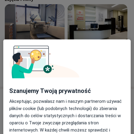
Zobacz galerię (4)
Pokaż więcej
o doświadczeniu
Szanujemy Twoją prywatność
Aktualności
Akceptując, pozwalasz nam i naszym partnerom używać
dr n. med. Monika Pazura-Turowska
plików cookie (lub podobnych technologii) do zbierania
Ksawerego Bronikowskiego 1/10a, 02-796
danych do celów statystycznych i dostarczania treści w
Warszawa
oparciu o Twoje zwyczaje przeglądania stron
internetowych. W każdej chwili możesz sprawdzić i
www.innova-med.pl | 699 712 502