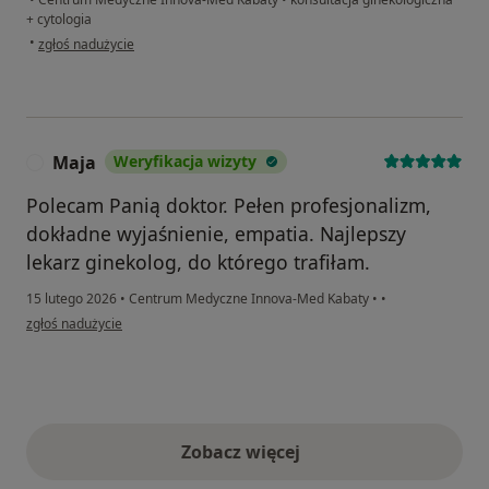
+ cytologia
w opinii użytkownika G
•
zgłoś nadużycie
Maja
Weryfikacja wizyty
M
Polecam Panią doktor. Pełen profesjonalizm,
dokładne wyjaśnienie, empatia. Najlepszy
lekarz ginekolog, do którego trafiłam.
15 lutego 2026
•
Centrum Medyczne Innova-Med Kabaty
•
•
w opinii użytkownika Maja
zgłoś nadużycie
Zobacz więcej
opinie powyżej