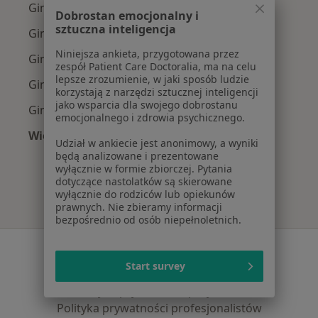
Ginekolodzy z Medicover w Warszawie
Dobrostan emocjonalny i
sztuczna inteligencja
Ginekolodzy z Allianz w Warszawie
Niniejsza ankieta, przygotowana przez
Ginekolodzy z INTER Polska w Warszawie
zespół Patient Care Doctoralia, ma na celu
lepsze zrozumienie, w jaki sposób ludzie
Ginekolodzy z Signal Iduna w Warszawie
korzystają z narzędzi sztucznej inteligencji
jako wsparcia dla swojego dobrostanu
Ginekolodzy z Compensa w Warszawie
emocjonalnego i zdrowia psychicznego.
Więcej (14)
Udział w ankiecie jest anonimowy, a wyniki
Więcej w kategorii: Najpopularniejsze ubezpi
będą analizowane i prezentowane
wyłącznie w formie zbiorczej. Pytania
dotyczące nastolatków są skierowane
wyłącznie do rodziców lub opiekunów
prawnych. Nie zbieramy informacji
bezpośrednio od osób niepełnoletnich.
Serwis
Start survey
Regulamin
Polityka prywatności pacjentów
Polityka prywatności profesjonalistów