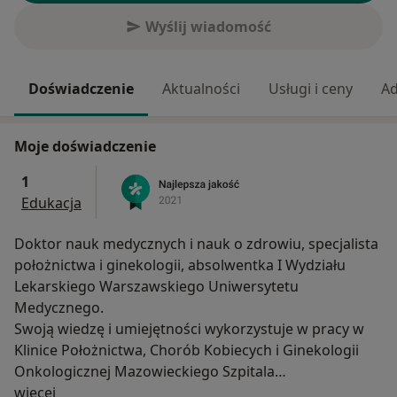
Wyślij wiadomość
Doświadczenie
Aktualności
Usługi i ceny
Ad
Moje doświadczenie
1
Edukacja
Doktor nauk medycznych i nauk o zdrowiu, specjalista
położnictwa i ginekologii, absolwentka I Wydziału
Lekarskiego Warszawskiego Uniwersytetu
Medycznego.
Swoją wiedzę i umiejętności wykorzystuje w pracy w
Klinice Położnictwa, Chorób Kobiecych i Ginekologii
Onkologicznej Mazowieckiego Szpitala
O mnie
Bródnowskiego.
więcej