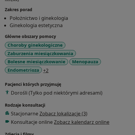
W ramach doktoratu na Warszawskim Uniwersytecie
Zakres porad
Medycznym prowadziła badania dotyczące
Położnictwo i ginekologia
wykorzystania USG w diagnostyce patologii narządu
Ginekologia estetyczna
rodnego.
Odbyła staże w wiodących klinikach w Szwajcarii,
Główne obszary pomocy
Wielkiej Brytanii i Portugalii.
Choroby ginekologiczne
Uczestniczka licznych krajowych oraz zagranicznych
Zaburzenia miesiączkowania
konferencji i szkoleń dotyczących m.in. prowadzenia
Bolesne miesiączkowanie
Menopauza
ciąży o przebiegu fizjologicznym, patologicznym,
a11y_sr_more_diseases
Endometrioza
+2
nowoczesnych metod diagnostyki ultrasonograficznej
oraz leczenia niepłodności. Nie zajmuje się
Pacjenci których przyjmuję
antykoncepcją.
Dorośli (Tylko pod niektórymi adresami)
Rodzaje konsultacji
Stacjonarne
Zobacz lokalizacje (3)
Konsultacje online
Zobacz kalendarz online
Zdjęcia i filmy