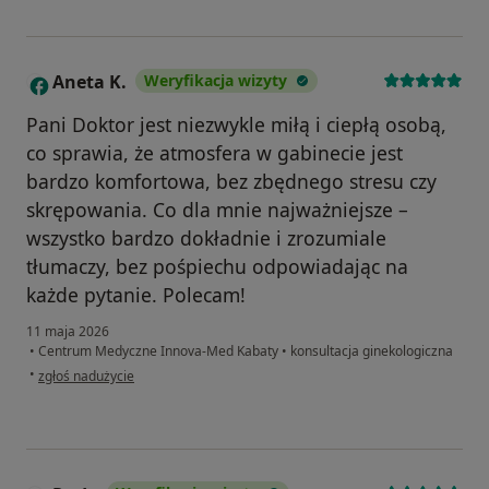
Aneta K.
Weryfikacja wizyty
A
Pani Doktor jest niezwykle miłą i ciepłą osobą,
co sprawia, że atmosfera w gabinecie jest
bardzo komfortowa, bez zbędnego stresu czy
skrępowania. Co dla mnie najważniejsze –
wszystko bardzo dokładnie i zrozumiale
tłumaczy, bez pośpiechu odpowiadając na
każde pytanie. Polecam!
11 maja 2026
•
Centrum Medyczne Innova-Med Kabaty
•
konsultacja ginekologiczna
w opinii użytkownika Aneta K.
•
zgłoś nadużycie