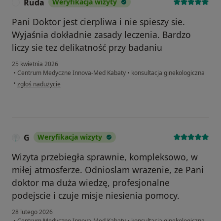
Ruda
Weryfikacja wizyty
R
Pani Doktor jest cierpliwa i nie spieszy sie.
Wyjaśnia dokładnie zasady leczenia. Bardzo
liczy sie tez delikatność przy badaniu
25 kwietnia 2026
•
Centrum Medyczne Innova-Med Kabaty
•
konsultacja ginekologiczna
w opinii użytkownika Ruda
•
zgłoś nadużycie
G
Weryfikacja wizyty
Wizyta przebiegła sprawnie, kompleksowo, w
miłej atmosferze. Odnioslam wrazenie, ze Pani
doktor ma duża wiedzę, profesjonalne
podejscie i czuje misje niesienia pomocy.
28 lutego 2026
•
Centrum Medyczne Innova-Med Kabaty
•
konsultacja ginekologiczna