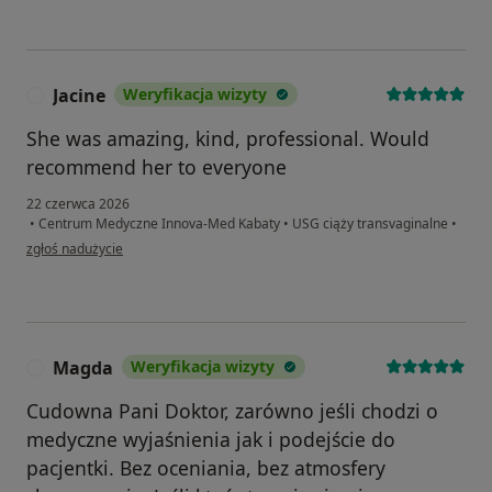
Jacine
Weryfikacja wizyty
J
She was amazing, kind, professional. Would
recommend her to everyone
22 czerwca 2026
•
Centrum Medyczne Innova-Med Kabaty
•
USG ciąży transvaginalne
•
w opinii użytkownika Jacine
zgłoś nadużycie
Magda
Weryfikacja wizyty
M
Cudowna Pani Doktor, zarówno jeśli chodzi o
medyczne wyjaśnienia jak i podejście do
pacjentki. Bez oceniania, bez atmosfery