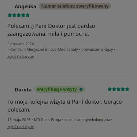
Angelika
Numer telefonu zweryfikowany
A
Polecam :) Pani Doktor jest bardzo
zaangażowana, miła i pomocna.
3 czerwca 2026
•
Centrum Medyczne Innova-Med Kabaty
•
prowadzenie ciąży
•
w opinii użytkownika Angelika
zgłoś nadużycie
Dorota
Weryfikacja wizyty
D
To moja kolejna wizyta u Pani doktor. Gorąco
polecam.
13 maja 2026
•
MD Clinic Praga
•
konsultacja ginekologiczna
•
w opinii użytkownika Dorota
zgłoś nadużycie