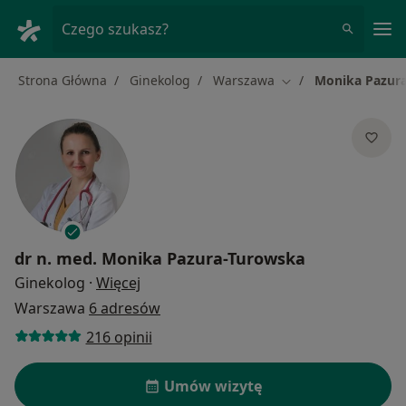
Me
Czego szukasz?
Strona Główna
Ginekolog
Warszawa
Monika Pazur
Zmień miasto
dr n. med.
Monika Pazura-Turowska
O specjalizacjach
Ginekolog
·
Więcej
Warszawa
6 adresów
216 opinii
Umów wizytę