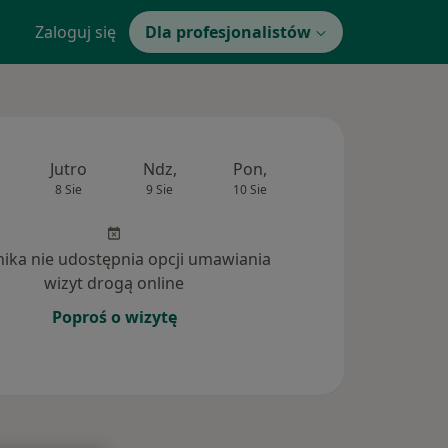
Zaloguj się
Dla profesjonalistów
Jutro
Ndz,
Pon,
Wt,
Śr,
8 Sie
9 Sie
10 Sie
11 Sie
12 Si
inika nie udostępnia opcji umawiania
wizyt drogą online
Poproś o wizytę