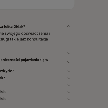
a Julita Ołdak?
wie swojego doświadczenia i
ługi takie jak: konsultacja
konieczności pojawiania się w
 wizycie?
ak?
dak?
dak?