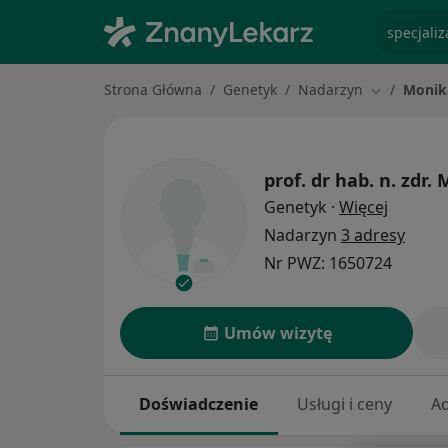
specjaliz
Strona Główna
Genetyk
Nadarzyn
Monika
Zmień mias
prof. dr hab. n. zdr.
M
O specja
Genetyk
·
Więcej
Nadarzyn
3 adresy
Nr PWZ: 1650724
Umów wizytę
Doświadczenie
Usługi i ceny
A