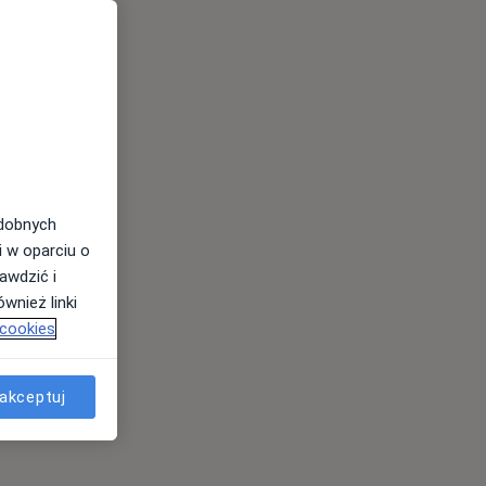
odobnych
i w oparciu o
awdzić i
wnież linki
 cookies
akceptuj