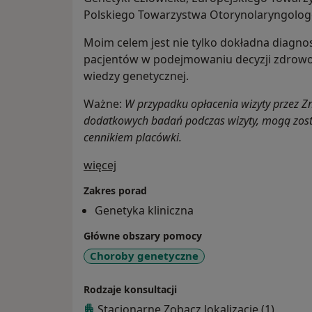
Polskiego Towarzystwa Otorynolaryngolog
Moim celem jest nie tylko dokładna diagnos
pacjentów w podejmowaniu decyzji zdrowo
wiedzy genetycznej.
Ważne:
W przypadku opłacenia wizyty przez Z
dodatkowych badań podczas wizyty, mogą zost
cennikiem placówki.
O mnie
więcej
Zakres porad
Genetyka kliniczna
Główne obszary pomocy
Choroby genetyczne
Rodzaje konsultacji
Stacjonarne
Zobacz lokalizacje (1)