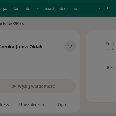
acja, badanie lub nazwisko
miasto lub dzielnica
 Julita Ołdak
to
Dziś
onika Julita Ołdak
7 Sie
lizacjach
Ta kl
Wyślij wiadomość
dresy
Ubezpieczenia
Opinie