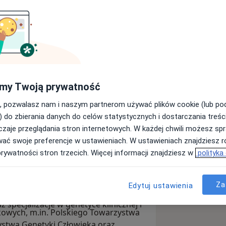
m-genetykiem klinicznym i diagnostą
yki klinicznej i laboratoryjnej genetyki
arunkowań genetycznych i
raz skóry. W szczególności
my Twoją prywatność
ch niedosłuchu, łącząc wiedzę z
 noworodków, poprzez dzieci, aż po
i technikami analizy DNA oraz
, pozwalasz nam i naszym partnerom używać plików cookie (lub p
 podejście, rzetelną diagnostykę i
które pozwalają funkcjonalnie ocenić
) do zbierania danych do celów statystycznych i dostarczania treśc
 badań genetycznych.
zaje przeglądania stron internetowych. W każdej chwili możesz spr
wać swoje preferencje w ustawieniach. W ustawieniach znajdziesz ró
icznych placówkach naukowo-
prywatności stron trzecich. Więcej informacji znajdziesz w
polityka
netyki w Instytucie Fizjologii i
enetycznych w Warszawie. Ukończyłam
ersytet w Kolonii, uzyskując stopień
Za
Edytuj ustawienia
tora habilitowanego. Posiadam także
specjalizacje w genetyce klinicznej i
kowych, m.in. Polskiego Towarzystwa
ystwa Genetyki Człowieka oraz