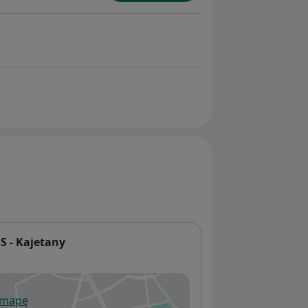
 - Kajetany
 mapę
wiera się w nowej karcie