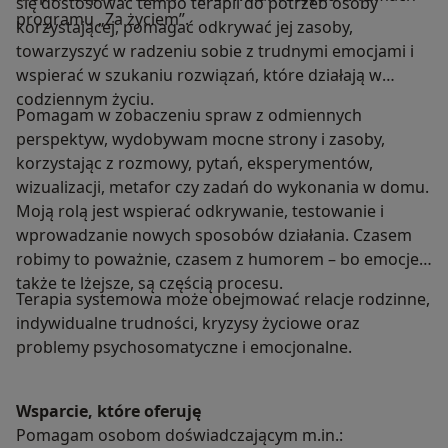
się dostosować tempo terapii do potrzeb osoby
programu „Za życiem”.
korzystającej, pomagać odkrywać jej zasoby,
towarzyszyć w radzeniu sobie z trudnymi emocjami i
wspierać w szukaniu rozwiązań, które działają w
codziennym życiu.
Pomagam w zobaczeniu spraw z odmiennych
perspektyw, wydobywam mocne strony i zasoby,
korzystając z rozmowy, pytań, eksperymentów,
wizualizacji, metafor czy zadań do wykonania w domu.
Moją rolą jest wspierać odkrywanie, testowanie i
wprowadzanie nowych sposobów działania. Czasem
robimy to poważnie, czasem z humorem – bo emocje,
także te lżejsze, są częścią procesu.
Terapia systemowa może obejmować relacje rodzinne,
indywidualne trudności, kryzysy życiowe oraz
problemy psychosomatyczne i emocjonalne.
Wsparcie, które oferuję
Pomagam osobom doświadczającym m.in.: