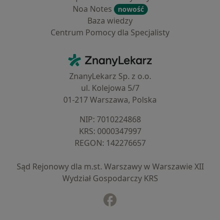
Noa Notes
nowość
Baza wiedzy
Centrum Pomocy dla Specjalisty
Kontakt
ZnanyLekarz - Strona główna
ZnanyLekarz Sp. z o.o.
ul. Kolejowa 5/7
01-217 Warszawa, Polska
NIP: ⁠7010224868
KRS: ⁠0000347997
REGON: ⁠142276657
Sąd Rejonowy dla m.st. Warszawy w Warszawie XII
Wydział Gospodarczy KRS
Facebook
otwiera się w nowej karcie