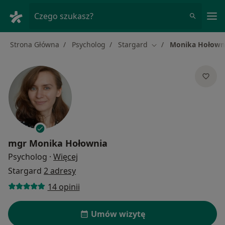
Me
Czego szukasz?
Strona Główna
Psycholog
Stargard
Monika Hołown
Zmień miasto
mgr
Monika Hołownia
O specjalizacjach
Psycholog
·
Więcej
Stargard
2 adresy
14 opinii
Umów wizytę