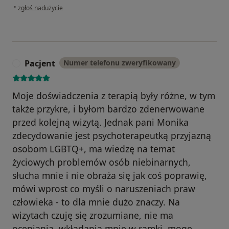
w opinii użytkownika Agata
•
zgłoś nadużycie
Pacjent
Numer telefonu zweryfikowany
P
Moje doświadczenia z terapią były różne, w tym
także przykre, i byłom bardzo zdenerwowane
przed kolejną wizytą. Jednak pani Monika
zdecydowanie jest psychoterapeutką przyjazną
osobom LGBTQ+, ma wiedzę na temat
życiowych problemów osób niebinarnych,
słucha mnie i nie obraża się jak coś poprawię,
mówi wprost co myśli o naruszeniach praw
człowieka - to dla mnie dużo znaczy. Na
wizytach czuję się zrozumiane, nie ma
oceniania, wkładania mnie w ramki, mogę