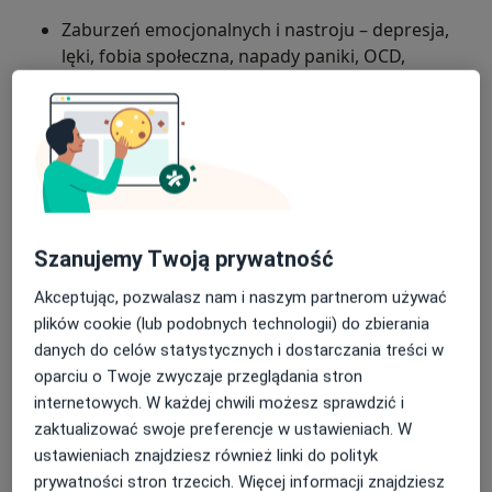
Zaburzeń emocjonalnych i nastroju – depresja,
lęki, fobia społeczna, napady paniki, OCD,
hipochondria
Problemów w relacjach i funkcjonowaniu
społecznym – trudności w relacjach, kryzysy
rodzinne i zawodowe, DDA/DDD, doświadczenie
przemocy, trauma i PTSD
O mnie
więcej
Trudności związanych z neuroróżnorodnością –
Szanujemy Twoją prywatność
ADHD, zaburzenia koncentracji, spektrum
Podejście terapeutyczne
Akceptując, pozwalasz nam i naszym partnerom używać
autyzmu (w tym zespół Aspergera), dysleksja
Psychoterapia młodzieży
plików cookie (lub podobnych technologii) do zbierania
Zaburzeń psychosomatycznych i reakcji na stres
Psychoterapia
danych do celów statystycznych i dostarczania treści w
– zaburzenia psychosomatyczne, IBS, bruksizm,
oparciu o Twoje zwyczaje przeglądania stron
Psychoterapia młodzieży
zaburzenia snu, przewlekłe zmęczenie
internetowych. W każdej chwili możesz sprawdzić i
Psychoterapia traumy
zaktualizować swoje preferencje w ustawieniach. W
Innych trudności – niskie poczucie własnej
ustawieniach znajdziesz również linki do polityk
Zakres porad
wartości, kryzysy życiowe, lęki, ataki paniki,
prywatności stron trzecich. Więcej informacji znajdziesz
Poradnictwo psychologiczne