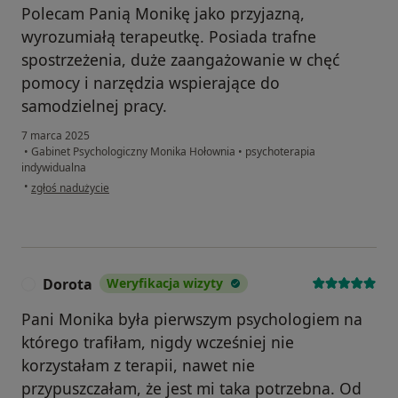
Polecam Panią Monikę jako przyjazną,
wyrozumiałą terapeutkę. Posiada trafne
spostrzeżenia, duże zaangażowanie w chęć
pomocy i narzędzia wspierające do
samodzielnej pracy.
7 marca 2025
•
Gabinet Psychologiczny Monika Hołownia
•
psychoterapia
indywidualna
w opinii użytkownika Anna
•
zgłoś nadużycie
Dorota
Weryfikacja wizyty
D
Pani Monika była pierwszym psychologiem na
którego trafiłam, nigdy wcześniej nie
korzystałam z terapii, nawet nie
przypuszczałam, że jest mi taka potrzebna. Od