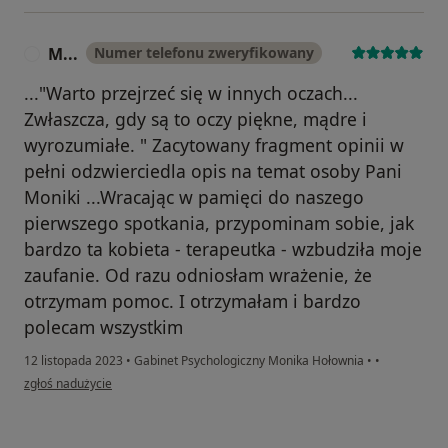
M...
Numer telefonu zweryfikowany
M
..."Warto przejrzeć się w innych oczach...
Zwłaszcza, gdy są to oczy piękne, mądre i
wyrozumiałe. " Zacytowany fragment opinii w
pełni odzwierciedla opis na temat osoby Pani
Moniki ...Wracając w pamięci do naszego
pierwszego spotkania, przypominam sobie, jak
bardzo ta kobieta - terapeutka - wzbudziła moje
zaufanie. Od razu odniosłam wrażenie, że
otrzymam pomoc. I otrzymałam i bardzo
polecam wszystkim
12 listopada 2023
•
Gabinet Psychologiczny Monika Hołownia
•
•
w opinii użytkownika M...
zgłoś nadużycie