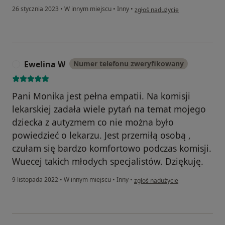
w opinii użytkownika Mama Mat
26 stycznia 2023
•
W innym miejscu
•
Inny
•
zgłoś nadużycie
Ewelina W
Numer telefonu zweryfikowany
E
Pani Monika jest pełna empatii. Na komisji
lekarskiej zadała wiele pytań na temat mojego
dziecka z autyzmem co nie można było
powiedzieć o lekarzu. Jest przemiłą osobą ,
czułam się bardzo komfortowo podczas komisji.
Wuecej takich młodych specjalistów. Dziękuję.
w opinii użytkownika Ewelina W
9 listopada 2022
•
W innym miejscu
•
Inny
•
zgłoś nadużycie