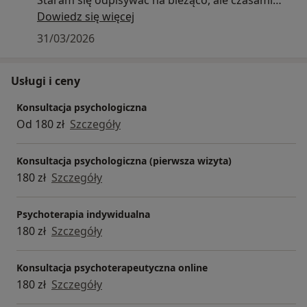
może to chwilę zająć.
Dowiedz się więcej
31/03/2026
Dziękuję za cierpliwość.
Usługi i ceny
Konsultacja psychologiczna
Od 180 zł
Szczegóły
Konsultacja psychologiczna (pierwsza wizyta)
180 zł
Szczegóły
Psychoterapia indywidualna
180 zł
Szczegóły
Konsultacja psychoterapeutyczna online
180 zł
Szczegóły