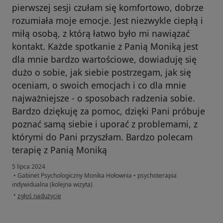
pierwszej sesji czułam się komfortowo, dobrze
rozumiała moje emocje. Jest niezwykle ciepłą i
miłą osobą, z którą łatwo było mi nawiązać
kontakt. Każde spotkanie z Panią Moniką jest
dla mnie bardzo wartościowe, dowiaduję się
dużo o sobie, jak siebie postrzegam, jak się
oceniam, o swoich emocjach i co dla mnie
najważniejsze - o sposobach radzenia sobie.
Bardzo dziękuję za pomoc, dzięki Pani próbuje
poznać samą siebie i uporać z problemami, z
którymi do Pani przyszłam. Bardzo polecam
terapię z Panią Moniką
5 lipca 2024
•
Gabinet Psychologiczny Monika Hołownia
•
psychoterapia
indywidualna (kolejna wizyta)
w opinii użytkownika Dorota
•
zgłoś nadużycie