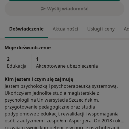
Wyślij wiadomość
Doświadczenie
Aktualności
Usługi i ceny
Ad
Moje doświadczenie
2
1
Edukacja
Akceptowane ubezpieczenia
Kim jestem i czym się zajmuję
Jestem psycholożką i psychoterapeutką systemową.
Ukończyłam jednolite studia magisterskie z
psychologii na Uniwersytecie Szczecińskim,
przygotowanie pedagogiczne oraz studia
podyplomowe z edukacji, rewalidacji i wspomagania
osób z autyzmem i zespołem Aspergera. Od 2018 roku
rozwijam swoje kompetencje w nurcie psychoterapii