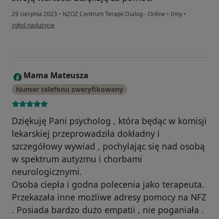
29 sierpnia 2023
•
NZOZ Centrum Terapii Dialog - Online
•
Inny
•
w opinii użytkownika Joanna Bednarska
zgłoś nadużycie
Mama Mateusza
M
Numer telefonu zweryfikowany
Dziękuję Pani psycholog , która będąc w komisji
lekarskiej przeprowadziła dokładny i
szczegółowy wywiad , pochylając się nad osobą
w spektrum autyzmu i chorbami
neurologicznymi.
Osoba ciepła i godna polecenia jako terapeuta.
Przekazała inne możliwe adresy pomocy na NFZ
. Posiada bardzo dużo empatii , nie poganiała .