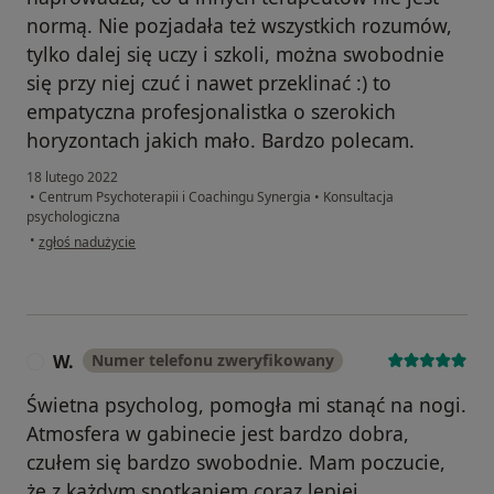
normą. Nie pozjadała też wszystkich rozumów,
tylko dalej się uczy i szkoli, można swobodnie
się przy niej czuć i nawet przeklinać :) to
empatyczna profesjonalistka o szerokich
horyzontach jakich mało. Bardzo polecam.
18 lutego 2022
•
Centrum Psychoterapii i Coachingu Synergia
•
Konsultacja
psychologiczna
w opinii użytkownika Weronika
•
zgłoś nadużycie
W.
Numer telefonu zweryfikowany
W
Świetna psycholog, pomogła mi stanąć na nogi.
Atmosfera w gabinecie jest bardzo dobra,
czułem się bardzo swobodnie. Mam poczucie,
że z każdym spotkaniem coraz lepiej