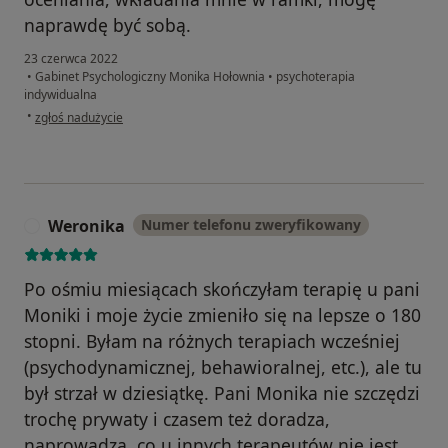
naprawdę być sobą.
23 czerwca 2022
•
Gabinet Psychologiczny Monika Hołownia
•
psychoterapia
indywidualna
w opinii użytkownika Pacjent
•
zgłoś nadużycie
Weronika
Numer telefonu zweryfikowany
W
Po ośmiu miesiącach skończyłam terapię u pani
Moniki i moje życie zmieniło się na lepsze o 180
stopni. Byłam na różnych terapiach wcześniej
(psychodynamicznej, behawioralnej, etc.), ale tu
był strzał w dziesiątkę. Pani Monika nie szczędzi
trochę prywaty i czasem też doradza,
naprowadza, co u innych terapeutów nie jest