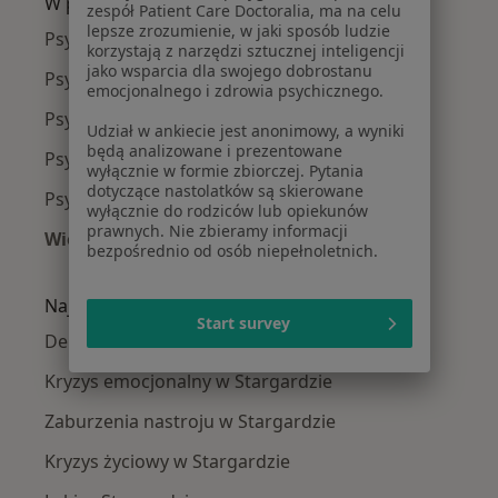
W pobliżu Stargard
zespół Patient Care Doctoralia, ma na celu
lepsze zrozumienie, w jaki sposób ludzie
Psycholodzy w Szczecinie
korzystają z narzędzi sztucznej inteligencji
jako wsparcia dla swojego dobrostanu
Psycholodzy w Goleniowie
emocjonalnego i zdrowia psychicznego.
Psycholodzy w Gryfinie
Udział w ankiecie jest anonimowy, a wyniki
będą analizowane i prezentowane
Psycholodzy w
wyłącznie w formie zbiorczej. Pytania
dotyczące nastolatków są skierowane
Psycholodzy w Barlinku
wyłącznie do rodziców lub opiekunów
prawnych. Nie zbieramy informacji
Więcej (8)
bezpośrednio od osób niepełnoletnich.
Więcej w kategorii: W pobliżu Stargard
Najczęście leczone choroby
Start survey
Depresja w Stargardzie
Kryzys emocjonalny w Stargardzie
Zaburzenia nastroju w Stargardzie
Kryzys życiowy w Stargardzie