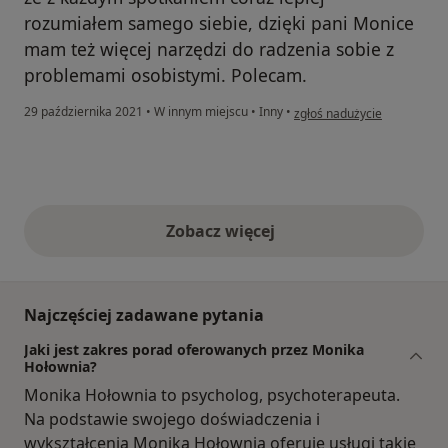
rozumiałem samego siebie, dzięki pani Monice
mam też więcej narzędzi do radzenia sobie z
problemami osobistymi. Polecam.
w opinii użytkownika W.
29 października 2021
•
W innym miejscu
•
Inny
•
zgłoś nadużycie
Zobacz więcej
opinie powyżej
Najczęściej zadawane pytania
Jaki jest zakres porad oferowanych przez Monika
Hołownia?
Monika Hołownia to psycholog, psychoterapeuta.
Na podstawie swojego doświadczenia i
wykształcenia Monika Hołownia oferuje usługi takie