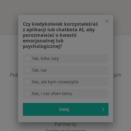
Więcej w kategorii: Najpopularniejsze ubezpi
Czy kiedykolwiek korzystałeś/aś
z aplikacji lub chatbota AI, aby
porozmawiać o kwestii
emocjonalnej lub
Serwis
psychologicznej?
Regulamin
Tak, kilka razy
Polityka prywatności pacjentów
Polityka prywatności profesjonalistów
Tak, raz
Polityka prywatności dla profesjonalistów, których
dane pozyskaliśmy samodzielnie
Nie, ale bym rozważył/a
Polityka cookies
Nie, i nie ufam temu
Jak działają wyniki wyszukiwania
Dostępność
Dalej
O nas
Praca
Rekrutujemy!
Partnerzy