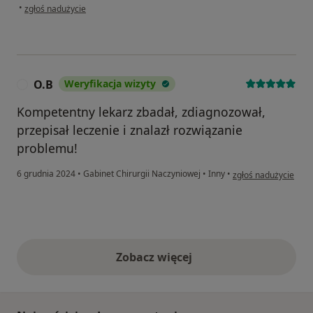
w opinii użytkownika Monika
•
zgłoś nadużycie
O.B
Weryfikacja wizyty
O
Kompetentny lekarz zbadał, zdiagnozował,
przepisał leczenie i znalazł rozwiązanie
problemu!
w opinii użytkownika
6 grudnia 2024
•
Gabinet Chirurgii Naczyniowej
•
Inny
•
zgłoś nadużycie
Zobacz więcej
opinie powyżej