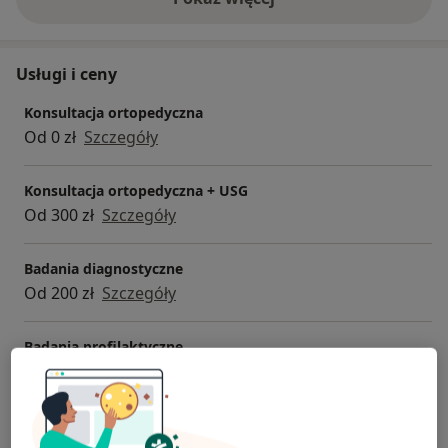
o doświadczeniu
Usługi i ceny
Konsultacja ortopedyczna
Od 0 zł
Szczegóły
Konsultacja ortopedyczna + USG
Od 300 zł
Szczegóły
Badania diagnostyczne
Od 200 zł
Szczegóły
Badania profilaktyczne
Od 200 zł
Szczegóły
Badania przedoperacyjne