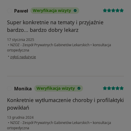
Paweł
Weryfikacja wizyty
P
Super konkretnie na tematy i przyjaźnie
bardzo... bardzo dobry lekarz
17 stycznia 2025
•
NZOZ - Zespół Prywatnych Gabinetów Lekarskich
•
konsultacja
ortopedyczna
w opinii użytkownika Paweł
•
zgłoś nadużycie
Monika
Weryfikacja wizyty
M
Konkretnie wytłumaczenie choroby i profilaktyki
powikłań
13 grudnia 2024
•
NZOZ - Zespół Prywatnych Gabinetów Lekarskich
•
konsultacja
ortopedyczna