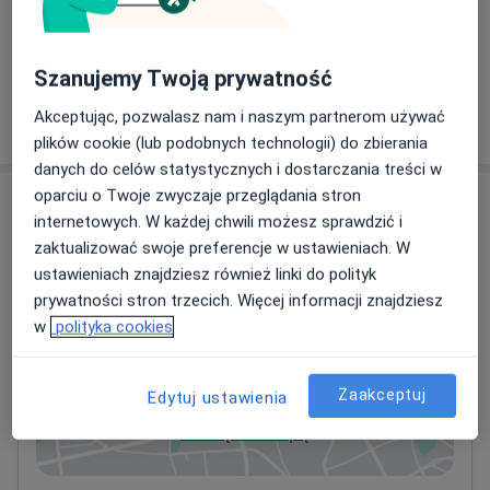
Od 200 zł
Szczegóły
+ 6 usług
Szanujemy Twoją prywatność
Akceptując, pozwalasz nam i naszym partnerom używać
W jaki sposób ustalane są ceny?
plików cookie (lub podobnych technologii) do zbierania
danych do celów statystycznych i dostarczania treści w
oparciu o Twoje zwyczaje przeglądania stron
Adresy (3)
internetowych. W każdej chwili możesz sprawdzić i
zaktualizować swoje preferencje w ustawieniach. W
Adres 1
Adres 2
Adres 3
ustawieniach znajdziesz również linki do polityk
prywatności stron trzecich. Więcej informacji znajdziesz
w
polityka cookies
Perfect Health Aleksandra Sarnik
Meteorologów 7/6,
40-526
Katowice
Zaakceptuj
Edytuj ustawienia
Powiększ mapę
otwiera się w nowej karcie