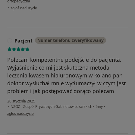
ortopedyczna
w opinii użytkownika Iwona
•
zgłoś nadużycie
Pacjent
Numer telefonu zweryfikowany
P
Polecam kompetentne podejście do pacjenta.
Wyjaśnienie co mi jest skuteczna metoda
leczenia kwasem hialuronowym w kolano pan
doktor wysłuchał mnie wytłumaczył w czym jest
problem i jak postępować gorąco polecam
20 stycznia 2025
•
NZOZ - Zespół Prywatnych Gabinetów Lekarskich
•
Inny
•
w opinii użytkownika Pacjent
zgłoś nadużycie