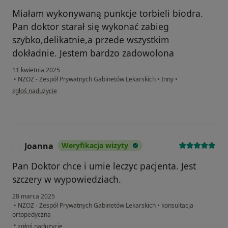
Miałam wykonywaną punkcje torbieli biodra.
Pan doktor starał się wykonać zabieg
szybko,delikatnie,a przede wszystkim
dokładnie. Jestem bardzo zadowolona
11 kwietnia 2025
•
NZOZ - Zespół Prywatnych Gabinetów Lekarskich
•
Inny
•
w opinii użytkownika Joanna Koclęga
zgłoś nadużycie
Joanna
Weryfikacja wizyty
J
Pan Doktor chce i umie leczyc pacjenta. Jest
szczery w wypowiedziach.
28 marca 2025
•
NZOZ - Zespół Prywatnych Gabinetów Lekarskich
•
konsultacja
ortopedyczna
w opinii użytkownika Joanna
•
zgłoś nadużycie