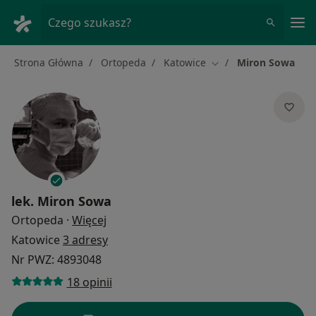
Me
Czego szukasz?
Strona Główna
Ortopeda
Katowice
Miron Sowa
Zmień miasto
lek.
Miron Sowa
O specjalizacjach
Ortopeda
·
Więcej
Katowice
3 adresy
Nr PWZ: 4893048
18 opinii