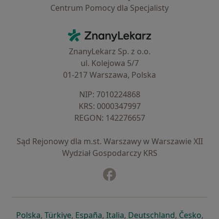
Centrum Pomocy dla Specjalisty
Kontakt
ZnanyLekarz - Strona główna
ZnanyLekarz Sp. z o.o.
ul. Kolejowa 5/7
01-217 Warszawa, Polska
NIP: ⁠7010224868
KRS: ⁠0000347997
REGON: ⁠142276657
Sąd Rejonowy dla m.st. Warszawy w Warszawie XII
Wydział Gospodarczy KRS
Facebook
otwiera się w nowej karcie
otwiera się w nowej karcie
otwiera się w nowej karcie
otwiera się w nowej karcie
otwiera się w nowej karci
otwiera się
otwi
Polska
,
Türkiye
,
España
,
Italia
,
Deutschland
,
Česko
,