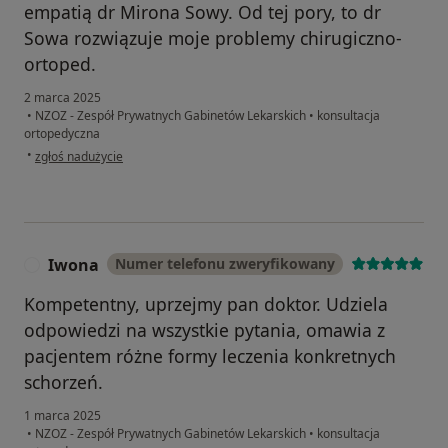
empatią dr Mirona Sowy. Od tej pory, to dr
Sowa rozwiązuje moje problemy chirugiczno-
ortoped.
2 marca 2025
•
NZOZ - Zespół Prywatnych Gabinetów Lekarskich
•
konsultacja
ortopedyczna
w opinii użytkownika JanuszM.
•
zgłoś nadużycie
Iwona
Numer telefonu zweryfikowany
I
Kompetentny, uprzejmy pan doktor. Udziela
odpowiedzi na wszystkie pytania, omawia z
pacjentem różne formy leczenia konkretnych
schorzeń.
1 marca 2025
•
NZOZ - Zespół Prywatnych Gabinetów Lekarskich
•
konsultacja