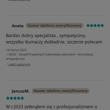
Aneta
Numer telefonu zweryfikowany
A
Bardzo dobry specjalista , sympatyczny,
wszystko tłumaczy dokładnie, szczerze polecam
14 marca 2025
•
NZOZ - Zespół Prywatnych Gabinetów Lekarskich
•
konsultacja
ortopedyczna
w opinii użytkownika Aneta
•
zgłoś nadużycie
JanuszM.
Numer telefonu zweryfikowany
J
W r.2023 zetknąłem się z profesjonalizmem o