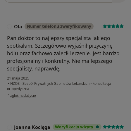
Ola
Numer telefonu zweryfikowany
O
Pan doktor to najlepszy specjalista jakiego
spotkałam. Szczegółowo wyjaśnił przyczynę
bólu oraz fachowo zalecił leczenie. Jest bardzo
profesjonalny i konkretny. Nie ma lepszego
specjalisty, naprawdę.
21 maja 2025
•
NZOZ - Zespół Prywatnych Gabinetów Lekarskich
•
konsultacja
ortopedyczna
w opinii użytkownika Ola
•
zgłoś nadużycie
Joanna Koclęga
Weryfikacja wizyty
J