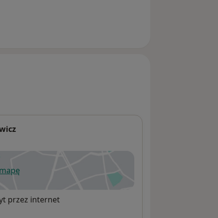
wicz
 mapę
wiera się w nowej karcie
t przez internet