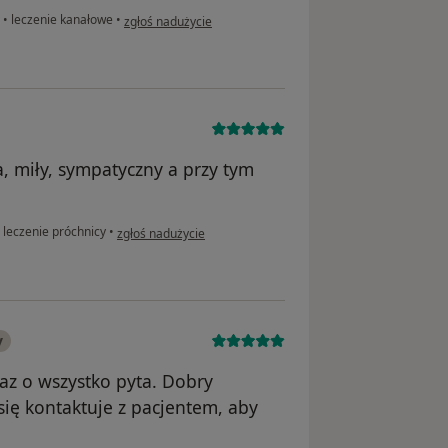
w opinii użytkownika Mirosław
z
•
leczenie kanałowe
•
zgłoś nadużycie
 miły, sympatyczny a przy tym
w opinii użytkownika Ania
leczenie próchnicy
•
zgłoś nadużycie
y
raz o wszystko pyta. Dobry
się kontaktuje z pacjentem, aby