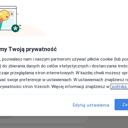
y na Wydziale Lekarskim Uniwersytetu
lomowy odbywałem w Miejskim Centrum
 w Poradni Stomatologicznej MCS oraz
Krakowie.
my Twoją prywatność
uchomość zębów
Zęby zatrzymane
, pozwalasz nam i naszym partnerom używać plików cookie (lub p
) do zbierania danych do celów statystycznych i dostarczania treśc
zaje przeglądania stron internetowych. W każdej chwili możesz spr
wać swoje preferencje w ustawieniach. W ustawieniach znajdziesz ró
prywatności stron trzecich. Więcej informacji znajdziesz w
polityka
Za
Edytuj ustawienia
ęcej
doświadczeniu