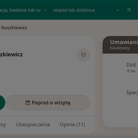
acja, badanie lub nazwisko
miasto lub dzielnica
 Duszkiewicz
to
Umawiani
Nieaktywny
zkiewicz
ecjalizacjach
Dziś
8 Sie
Spec
Poproś o wizytę
esy
Ubezpieczenia
Opinie (11)