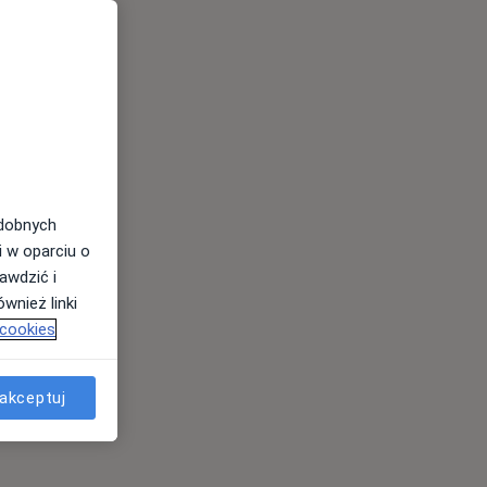
odobnych
i w oparciu o
awdzić i
wnież linki
 cookies
akceptuj