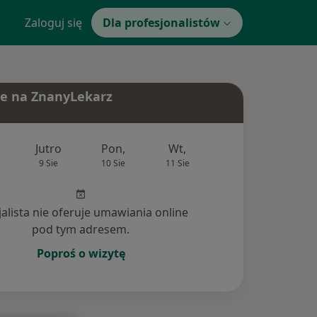
Zaloguj się
Dla profesjonalistów
e na ZnanyLekarz
Jutro
Pon,
Wt,
Śr,
Czw
9 Sie
10 Sie
11 Sie
12 Sie
13 Si
jalista nie oferuje umawiania online
pod tym adresem.
Poproś o wizytę