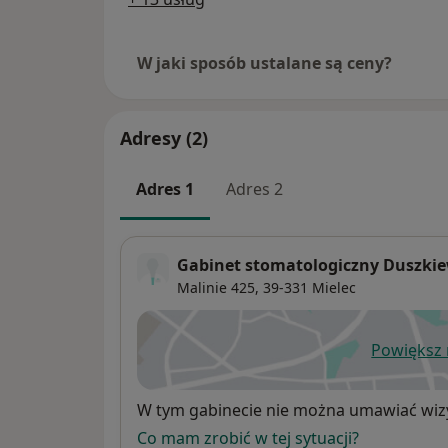
W jaki sposób ustalane są ceny?
Adresy (2)
Adres 1
Adres 2
Gabinet stomatologiczny Duszkie
Malinie 425,
39-331
Mielec
Powiększ
ot
Dostępność
W tym gabinecie nie można umawiać wizy
Co mam zrobić w tej sytuacji?