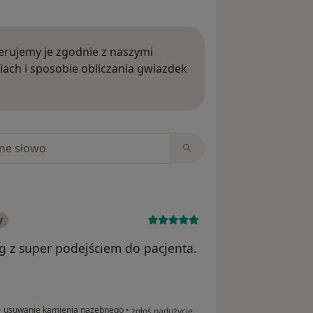
rujemy je zgodnie z naszymi
iach i sposobie obliczania gwiazdek
ięcej o opiniach
niach
y
g z super podejściem do pacjenta.
w opinii użytkownika Lukasz
•
usuwanie kamienia nazębnego
•
zgłoś nadużycie