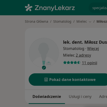
specjaliz
Strona Główna
Stomatolog
Mielec
Miłosz
Zmień mias
lek. dent.
Miłosz Dus
O sp
Stomatolog
·
Więcej
Mielec
2 adresy
11 opinii
Pokaż dane kontaktowe
Doświadczenie
Usługi i ceny
Adr