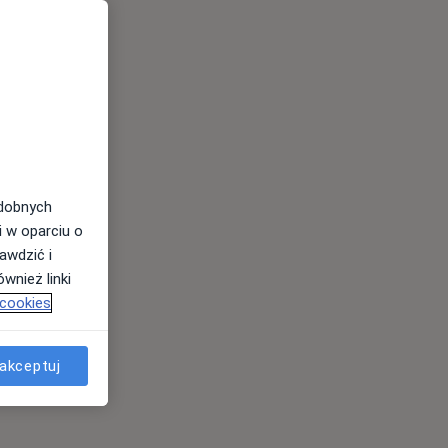
odobnych
i w oparciu o
awdzić i
wnież linki
 cookies
es
akceptuj