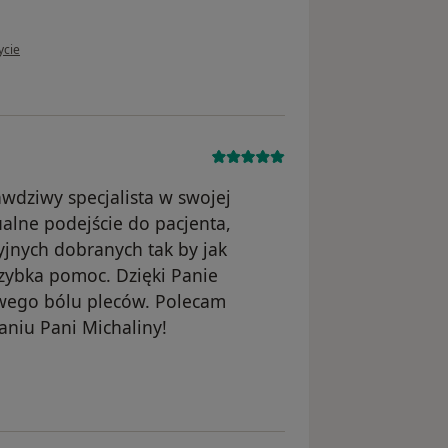
tkownika Klara
ycie
wdziwy specjalista w swojej
alne podejście do pacjenta,
yjnych dobranych tak by jak
szybka pomoc. Dzięki Panie
liwego bólu pleców. Polecam
niu Pani Michaliny!
ika Zofia