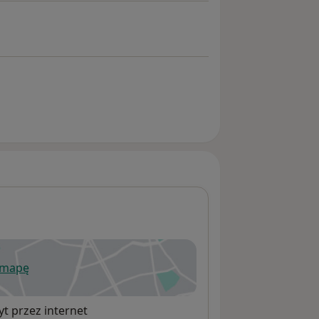
 mapę
wiera się w nowej karcie
t przez internet