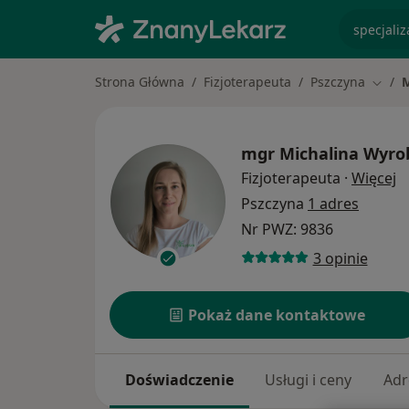
specjaliz
Strona Główna
Fizjoterapeuta
Pszczyna
M
Zmień
mgr
Michalina Wyro
O
Fizjoterapeuta
·
Więcej
Pszczyna
1 adres
Nr PWZ: 9836
3 opinie
Pokaż dane kontaktowe
Doświadczenie
Usługi i ceny
Adr