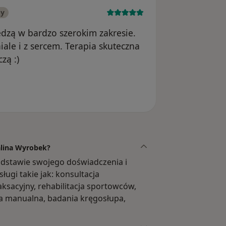
ny
edzą w bardzo szerokim zakresie.
le i z sercem. Terapia skuteczna
zą :)
ika Justyna
alina Wyrobek?
odstawie swojego doświadczenia i
ugi takie jak: konsultacja
laksacyjny, rehabilitacja sportowców,
ia manualna, badania kręgosłupa,