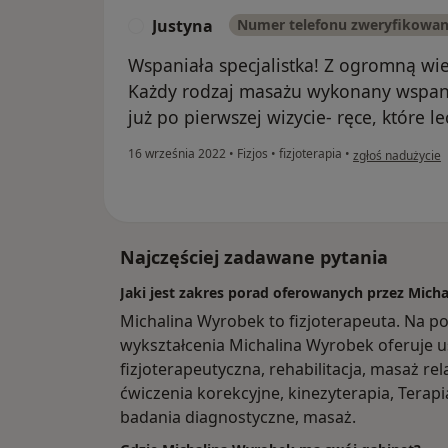
Justyna
Numer telefonu zweryfikowa
J
Wspaniała specjalistka! Z ogromną wi
Każdy rodzaj masażu wykonany wspania
już po pierwszej wizycie- ręce, które lec
w opinii użytkown
16 września 2022
•
Fizjos
•
fizjoterapia
•
zgłoś nadużycie
Najczęściej zadawane pytania
Jaki jest zakres porad oferowanych przez Mich
Michalina Wyrobek to fizjoterapeuta. Na p
wykształcenia Michalina Wyrobek oferuje usł
fizjoterapeutyczna, rehabilitacja, masaż re
ćwiczenia korekcyjne, kinezyterapia, Terap
badania diagnostyczne, masaż.