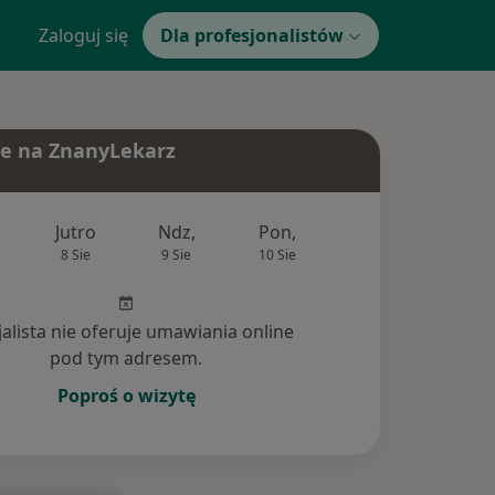
Zaloguj się
Dla profesjonalistów
e na ZnanyLekarz
Jutro
Ndz,
Pon,
Wt,
Śr,
8 Sie
9 Sie
10 Sie
11 Sie
12 Si
jalista nie oferuje umawiania online
pod tym adresem.
Poproś o wizytę