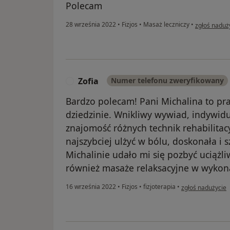
Polecam
w opinii uży
28 września 2022
•
Fizjos
•
Masaż leczniczy
•
zgłoś naduż
Zofia
Numer telefonu zweryfikowany
Z
Bardzo polecam! Pani Michalina to pra
dziedzinie. Wnikliwy wywiad, indywidu
znajomość różnych technik rehabilitac
najszybciej ulżyć w bólu, doskonała i 
Michalinie udało mi się pozbyć uciąż
również masaże relaksacyjne w wykona
w opinii użytkown
16 września 2022
•
Fizjos
•
fizjoterapia
•
zgłoś nadużycie