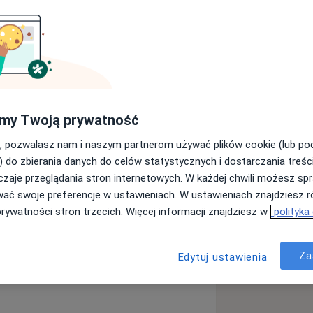
go w Katowicach. Fizjoterapeutka z
ymi od 2008 roku. Masażystka z
a korekcyjnego i wkładek
eroko pojętą fizjoterapią narządu
my Twoją prywatność
ych zarówno pourazowych jak i
dej terapii pozwala osiągać jej
, pozwalasz nam i naszym partnerom używać plików cookie (lub p
) do zbierania danych do celów statystycznych i dostarczania treśc
promujących zdrowy tryb życia i
zaje przeglądania stron internetowych. W każdej chwili możesz spr
i i młodzieży.
wać swoje preferencje w ustawieniach. W ustawieniach znajdziesz ró
prywatności stron trzecich. Więcej informacji znajdziesz w
polityka
a11y_sr_more_diseas
słupa
Bóle stawów
Ból karku
+25
Za
Edytuj ustawienia