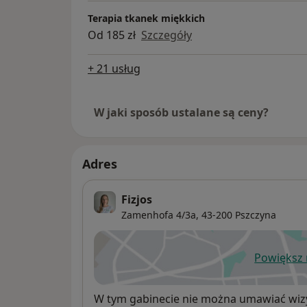
Terapia tkanek miękkich
Od 185 zł
Szczegóły
+ 21 usług
W jaki sposób ustalane są ceny?
Adres
Fizjos
Zamenhofa 4/3a,
43-200
Pszczyna
Powiększ
ot
Dostępność
W tym gabinecie nie można umawiać wizy