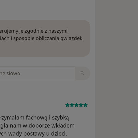
rujemy je zgodnie z naszymi
iach i sposobie obliczania gwiazdek
ięcej o opiniach
niach
Otrzymałam fachową i szybką
ogła nam w doborze wkładem
ych wady postawy u dzieci.