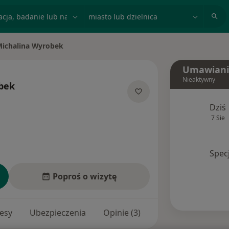
acja, badanie lub nazwisko
miasto lub dzielnica
ichalina Wyrobek
 miasto
Umawiani
Nieaktywny
bek
 specjalizacjach
Dziś
7 Sie
Spec
Poproś o wizytę
esy
Ubezpieczenia
Opinie (3)