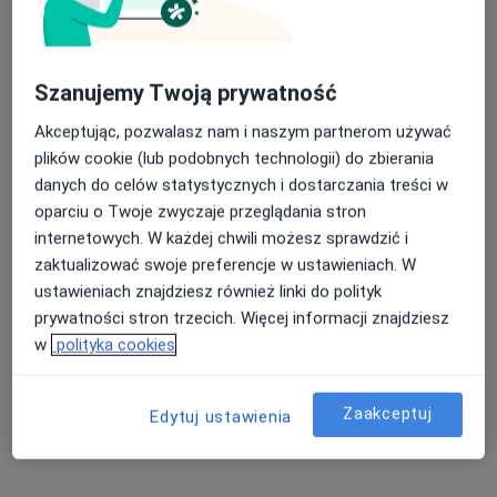
dr n. med. Henryk Mekle
Szanujemy Twoją prywatność
Proktolog, Chirurg
Akceptując, pozwalasz nam i naszym partnerom używać
49 opinii
plików cookie (lub podobnych technologii) do zbierania
Słoneczna 4, Pszczyna
•
Mapa
danych do celów statystycznych i dostarczania treści w
TRAUMA-DENT
oparciu o Twoje zwyczaje przeglądania stron
Konsultacja chirurgiczna
350 zł
internetowych. W każdej chwili możesz sprawdzić i
zaktualizować swoje preferencje w ustawieniach. W
Specjalista nie oferuje umawiania online pod tym adresem.
ustawieniach znajdziesz również linki do polityk
Poproś o wizytę
prywatności stron trzecich. Więcej informacji znajdziesz
w
polityka cookies
Zaakceptuj
Edytuj ustawienia