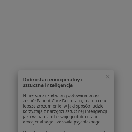
Polityka prywatności profesjonalistów
Polityka prywatności dla profesjonalistów, których
dane pozyskaliśmy samodzielnie
Polityka cookies
Jak działają wyniki wyszukiwania
Dostępność
O nas
Praca
Rekrutujemy!
Partnerzy
Centrum prasowe
Kontakt
Dobrostan emocjonalny i
sztuczna inteligencja
Dla pacjentów
Niniejsza ankieta, przygotowana przez
Lekarze
zespół Patient Care Doctoralia, ma na celu
Placówki medyczne
lepsze zrozumienie, w jaki sposób ludzie
Pytania i odpowiedzi
korzystają z narzędzi sztucznej inteligencji
jako wsparcia dla swojego dobrostanu
Usługi i zabiegi
emocjonalnego i zdrowia psychicznego.
Choroby