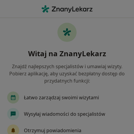
Me
Blizny • Pszczyna, śląskie
Filtry
• 1
Mapa
Blizny specjaliści w Pszczynie
Witaj na ZnanyLekarz
Jak działają wyniki wyszukiwania
Znajdź najlepszych specjalistów i umawiaj wizyty.
Pobierz aplikację, aby uzyskać bezpłatny dostęp do
Jakiego specjalisty szukasz?
przydatnych funkcji:
Fizjoterapeuta
Chirurg
Lekarz medycyny 
Łatwo zarządzaj swoimi wizytami
Wysyłaj wiadomości do specjalistów
Otrzymuj powiadomienia