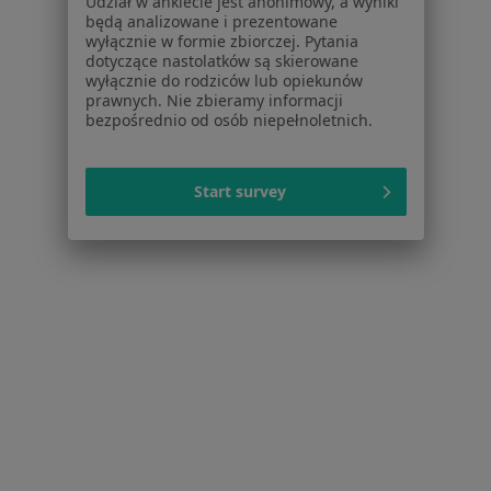
Pomoc
Udział w ankiecie jest anonimowy, a wyniki
będą analizowane i prezentowane
Aplikacje mobilne
wyłącznie w formie zbiorczej. Pytania
Blog dla pacjentów
dotyczące nastolatków są skierowane
wyłącznie do rodziców lub opiekunów
Dla profesjonalistów
prawnych. Nie zbieramy informacji
bezpośrednio od osób niepełnoletnich.
Cennik
Dla lekarzy
Dla placówek medycznych
Start survey
Noa Notes
nowość
Baza wiedzy
Centrum Pomocy dla Specjalisty
Kontakt
ZnanyLekarz - Strona główna
ZnanyLekarz Sp. z o.o.
ul. Kolejowa 5/7
01-217 Warszawa, Polska
NIP: ⁠7010224868
KRS: ⁠0000347997