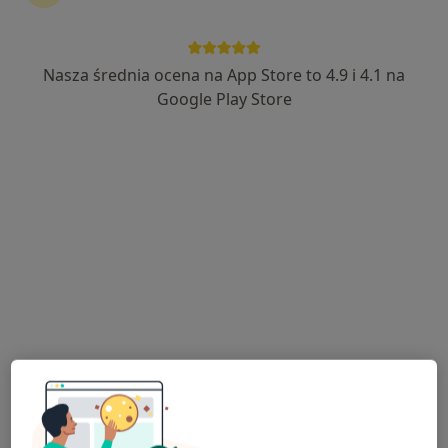
Nasza średnia ocena na App Store to 4.9 i 4.1 na
mgr Zuzanna Balura
Google Play Store
·
Więcej
Fizjoterapeuta
50 opinii
Dworcowa 27, Pszczyna
•
Mapa
Fizjoprzestrzeń
Konsultacja fizjoterapeutyczna (kolejna wizyta)
160 zł
Specjalista nie oferuje umawiania online pod tym adresem.
Poproś o wizytę