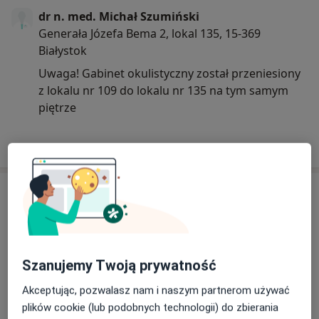
dr n. med. Michał Szumiński
Generała Józefa Bema 2, lokal 135, 15-369
Białystok
Uwaga! Gabinet okulistyczny został przeniesiony
z lokalu nr 109 do lokalu nr 135 na tym samym
piętrze
17/07/2025
Usługi i ceny
Konsultacja okulistyczna
Umów wizytę
Od 299 zł
Szczegóły
Szanujemy Twoją prywatność
Badanie Angio-OCT
Akceptując, pozwalasz nam i naszym partnerom używać
Umów wizytę
300 zł
Szczegóły
plików cookie (lub podobnych technologii) do zbierania