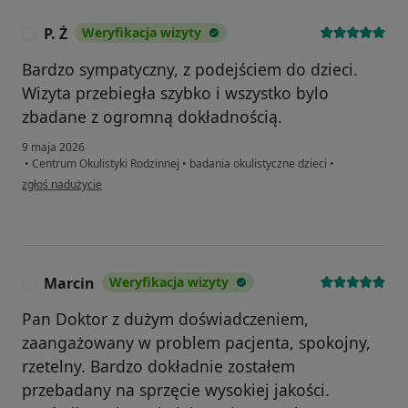
P. Ż
Weryfikacja wizyty
P
Bardzo sympatyczny, z podejściem do dzieci.
Wizyta przebiegła szybko i wszystko bylo
zbadane z ogromną dokładnością.
9 maja 2026
•
Centrum Okulistyki Rodzinnej
•
badania okulistyczne dzieci
•
w opinii użytkownika P. Ż
zgłoś nadużycie
Marcin
Weryfikacja wizyty
M
Pan Doktor z dużym doświadczeniem,
zaangażowany w problem pacjenta, spokojny,
rzetelny. Bardzo dokładnie zostałem
przebadany na sprzęcie wysokiej jakości.