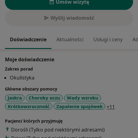
Umów wizytę
Wyślij wiadomość
Doświadczenie
Aktualności
Usługi i ceny
Ad
Moje doświadczenie
Zakres porad
Okulistyka
Główne obszary pomocy
Jaskra
Choroby oczu
Wady wzroku
a11y_sr_m
Krótkowzroczność
Zapalenie spojówek
+11
Pacjenci których przyjmuję
Dorośli (Tylko pod niektórymi adresami)