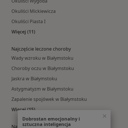
Okuliści Wygoda
Okuliści Mickiewicza
Okuliści Piasta I
Więcej (11)
Więcej w kategorii: Okuliści w pobliżu
Najczęście leczone choroby
Wady wzroku w Białymstoku
Choroby oczu w Białymstoku
Jaskra w Białymstoku
Astygmatyzm w Białymstoku
Zapalenie spojówek w Białymstoku
Więcej (15)
Więcej w kategorii: Najczęście leczone chorob
Dobrostan emocjonalny i
sztuczna inteligencja
Najpopularniejsze ubezpieczenia