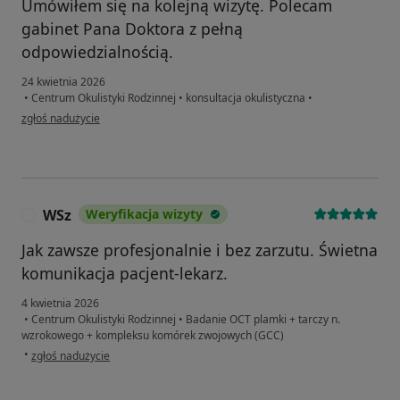
Umówiłem się na kolejną wizytę. Polecam
gabinet Pana Doktora z pełną
odpowiedzialnością.
24 kwietnia 2026
•
Centrum Okulistyki Rodzinnej
•
konsultacja okulistyczna
•
w opinii użytkownika Marcin
zgłoś nadużycie
WSz
Weryfikacja wizyty
W
Jak zawsze profesjonalnie i bez zarzutu. Świetna
komunikacja pacjent-lekarz.
4 kwietnia 2026
•
Centrum Okulistyki Rodzinnej
•
Badanie OCT plamki + tarczy n.
wzrokowego + kompleksu komórek zwojowych (GCC)
w opinii użytkownika WSz
•
zgłoś nadużycie