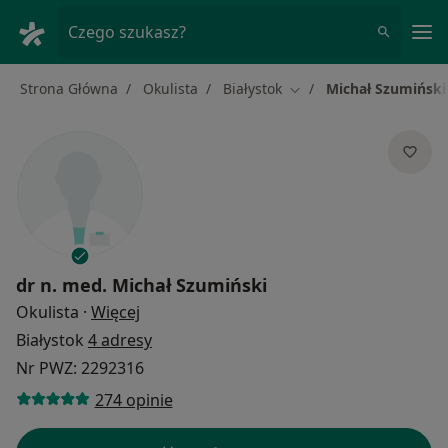
Me
Czego szukasz?
Strona Główna
Okulista
Białystok
Michał Szumiński
Zmień miasto
dr n. med.
Michał Szumiński
O specjalizacjach
Okulista
·
Więcej
Białystok
4 adresy
Nr PWZ: 2292316
274 opinie