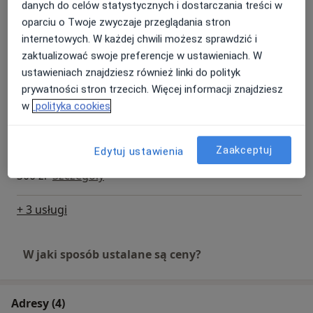
danych do celów statystycznych i dostarczania treści w
Badanie OCT plamki + tarczy n.
oparciu o Twoje zwyczaje przeglądania stron
wzrokowego + kompleksu
internetowych. W każdej chwili możesz sprawdzić i
Umów wizytę
komórek zwojowych (GCC)
zaktualizować swoje preferencje w ustawieniach. W
300 zł
Szczegóły
ustawieniach znajdziesz również linki do polityk
prywatności stron trzecich. Więcej informacji znajdziesz
Usuwanie ciał obcych
w
polityka cookies
Umów wizytę
400 zł
Szczegóły
Zaakceptuj
Edytuj ustawienia
Badania okulistyczne dzieci
300 zł
Szczegóły
+ 3 usługi
W jaki sposób ustalane są ceny?
Adresy (4)