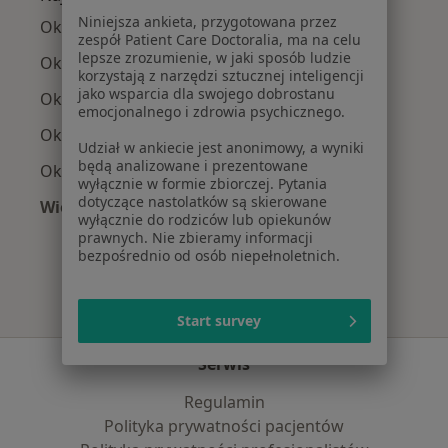
Niniejsza ankieta, przygotowana przez
Okuliści z PZU Zdrowie w Białymstoku
zespół Patient Care Doctoralia, ma na celu
lepsze zrozumienie, w jaki sposób ludzie
Okuliści z Compensa w Białymstoku
korzystają z narzędzi sztucznej inteligencji
jako wsparcia dla swojego dobrostanu
Okuliści z Enel-med w Białymstoku
emocjonalnego i zdrowia psychicznego.
Okuliści z Allianz w Białymstoku
Udział w ankiecie jest anonimowy, a wyniki
będą analizowane i prezentowane
Okuliści z POLMED w Białymstoku
wyłącznie w formie zbiorczej. Pytania
dotyczące nastolatków są skierowane
Więcej (2)
wyłącznie do rodziców lub opiekunów
Więcej w kategorii: Najpopularniejsze ubezpie
prawnych. Nie zbieramy informacji
bezpośrednio od osób niepełnoletnich.
Start survey
Serwis
Regulamin
Polityka prywatności pacjentów