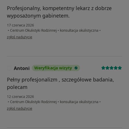
Profesjonalny, kompetentny lekarz z dobrze
wyposażonym gabinetem.
17 czerwca 2026
•
Centrum Okulistyki Rodzinnej
•
konsultacja okulistyczna
•
w opinii użytkownika Ewa
zgłoś nadużycie
Antoni
Weryfikacja wizyty
A
Pełny profesjonalizm , szczegółowe badania,
polecam
12 czerwca 2026
•
Centrum Okulistyki Rodzinnej
•
konsultacja okulistyczna
•
w opinii użytkownika Antoni
zgłoś nadużycie