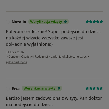
Natalia
Weryfikacja wizyty
N
Polecam serdecznie! Super podejście do dzieci,
na każdej wizycie wszystko zawsze jest
dokładnie wyjaśnione:)
31 lipca 2026
•
Centrum Okulistyki Rodzinnej
•
badania okulistyczne dzieci
•
w opinii użytkownika Natalia
zgłoś nadużycie
Ewa
Weryfikacja wizyty
E
Bardzo jestem zadowolona z wizyty. Pan doktor
ma podejście do dzieci.