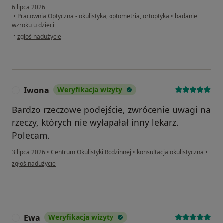
6 lipca 2026
•
Pracownia Optyczna - okulistyka, optometria, ortoptyka
•
badanie
wzroku u dzieci
w opinii użytkownika Ewa
•
zgłoś nadużycie
Iwona
Weryfikacja wizyty
I
Bardzo rzeczowe podejście, zwrócenie uwagi na
rzeczy, których nie wyłapałał inny lekarz.
Polecam.
3 lipca 2026
•
Centrum Okulistyki Rodzinnej
•
konsultacja okulistyczna
•
w opinii użytkownika Iwona
zgłoś nadużycie
Ewa
Weryfikacja wizyty
E