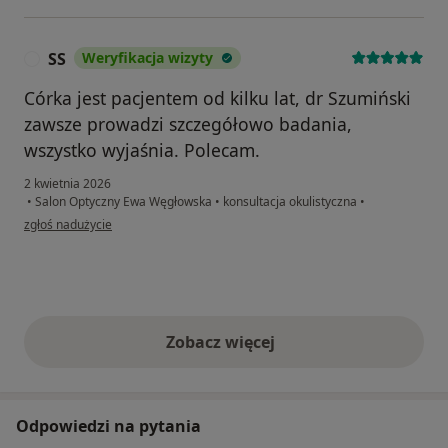
SS
Weryfikacja wizyty
S
Córka jest pacjentem od kilku lat, dr Szumiński
zawsze prowadzi szczegółowo badania,
wszystko wyjaśnia. Polecam.
2 kwietnia 2026
•
Salon Optyczny Ewa Węgłowska
•
konsultacja okulistyczna
•
w opinii użytkownika SS
zgłoś nadużycie
Zobacz więcej
opinie powyżej
Odpowiedzi na pytania