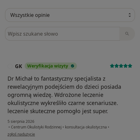
Szukaj w opiniach
GK
Weryfikacja wizyty
G
Dr Michał to fantastyczny specjalista z
rewelacyjnym podejściem do dzieci posiada
ogromną wiedzę. Wdrożone leczenie
okulistyczne wykreśliło czarne scenariusze.
leczenie skuteczne pomogło jest super.
5 sierpnia 2026
•
Centrum Okulistyki Rodzinnej
•
konsultacja okulistyczna
•
w opinii użytkownika GK
zgłoś nadużycie