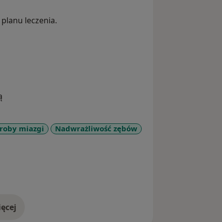
planu leczenia.
ą
roby miazgi
Nadwrażliwość zębów
ęcej
doświadczeniu