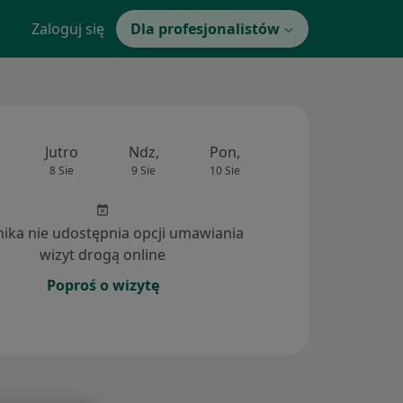
Zaloguj się
Dla profesjonalistów
Jutro
Ndz,
Pon,
Wt,
Śr,
8 Sie
9 Sie
10 Sie
11 Sie
12 Si
inika nie udostępnia opcji umawiania
wizyt drogą online
Poproś o wizytę