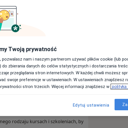
solwentem Gdańskiego Uniwersytetu
 liczy się dla mnie również
posób profesjonalny, jednak
my Twoją prywatność
giczny to nic strasznego.
, pozwalasz nam i naszym partnerom używać plików cookie (lub p
o opowiadam o wykonywanych
) do zbierania danych do celów statystycznych i dostarczania treśc
. Stosuję wyjątkowo holistyczne
zaje przeglądania stron internetowych. W każdej chwili możesz spr
ch potrzebach i odczuciach każdego
wać swoje preferencje w ustawieniach. W ustawieniach znajdziesz ró
prywatności stron trzecich. Więcej informacji znajdziesz w
polityka
ią zachowawczą, pierwotnym leczeniem
egi wykonuję przy użyciu mikroskopu
Za
Edytuj ustawienia
j pracy jak największej precyzji.
ego rodzaju kursach i szkoleniach, by