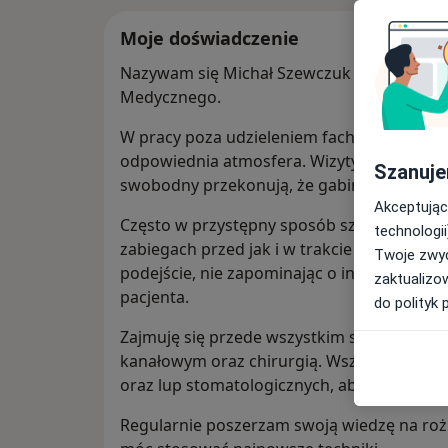
Moje doświadczenie
Nazywam się Michał Szewczuk i jestem ab
Medycznego.
W pracy poza udzieleniem fachowej pomocy,
odpowiednia atmosfera. Wizyty u mnie w s
Szanuje
swobodny przekonują, że gabinet stomatolo
Akceptując
Często w przystępny sposób szczegółow
technologii
zabiegach przed jak i w trakcie ich trwania
Twoje zwyc
podejście, nie zapominając o indywidualny
zaktualizo
pacjenta.
do polityk 
Zajmuję się przede wszystkim stomatolog
kanałowym oraz chirurgią. Wszystkie zabi
oraz lup stomatologicznych, aby nadać swoje
Regularnie poszerzam swoją wiedzę na rożn