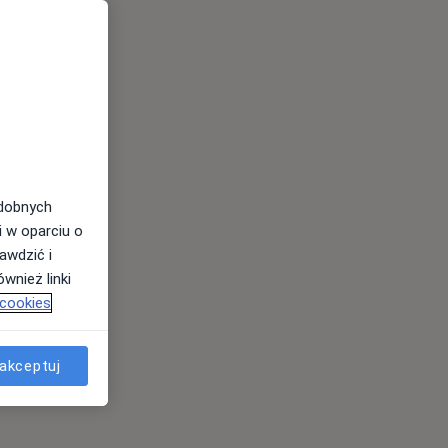
odobnych
i w oparciu o
awdzić i
wnież linki
 cookies
akceptuj