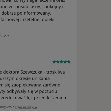
mówił, co wymaga leczenia oraz
one w sposób jasny, spokojny i
ię dobrze poinformowany.
achowej i rzetelnej opieki
użytkownika Hubert Bińczak
dużycie
e doktora Szewczuka - troskliwa
łuższym okresie unikania
am się zaopiekowana zarówno
zyty odbywały się w poczuciu
 zredukować lęk przed leczeniem.
w opinii użytkownika Anna
pozytowe
•
zgłoś nadużycie