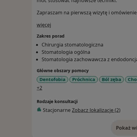
móc stosować najnowsze techniki.
Zapraszam na pierwszą wizytę i omówienie 
O mnie
więcej
Zakres porad
Chirurgia stomatologiczna
Stomatologia ogólna
Stomatologia zachowawcza z endodoncj
Główne obszary pomocy
Dentofobia
Próchnica
Ból zęba
Cho
a11y_sr_more_diseases
+2
Rodzaje konsultacji
Stacjonarne
Zobacz lokalizacje (2)
Pokaż wi
o 