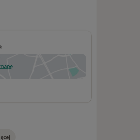
k
 mapę
wiera się w nowej karcie
ęcej