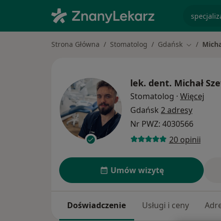
specjaliz
Strona Główna
Stomatolog
Gdańsk
Mich
Zmień mia
lek. dent.
Michał Sz
O sp
Stomatolog
·
Więcej
Gdańsk
2 adresy
Nr PWZ: 4030566
20 opinii
Umów wizytę
Doświadczenie
Usługi i ceny
Adr