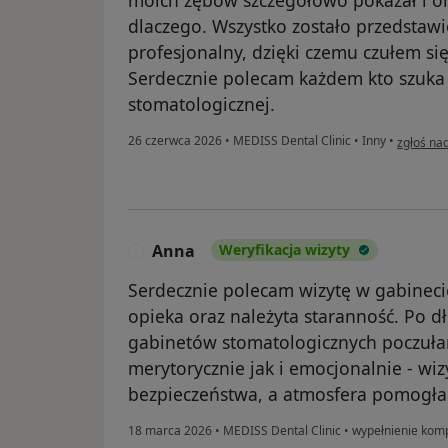
moich zębów szczegółowo pokazał i o
dlaczego. Wszystko zostało przedstawi
profesjonalny, dzięki czemu czułem s
Serdecznie polecam każdem kto szuka f
stomatologicznej.
w opinii 
26 czerwca 2026
•
MEDISS Dental Clinic
•
Inny
•
zgłoś na
Anna
Weryfikacja wizyty
A
Serdecznie polecam wizytę w gabineci
opieka oraz należyta staranność. Po d
gabinetów stomatologicznych poczuł
merytorycznie jak i emocjonalnie - wi
bezpieczeństwa, a atmosfera pomogła
18 marca 2026
•
MEDISS Dental Clinic
•
wypełnienie kom