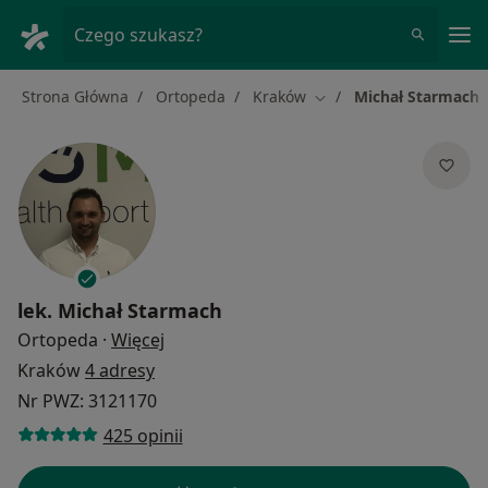
Me
Czego szukasz?
Strona Główna
Ortopeda
Kraków
Michał Starmach
Zmień miasto
lek.
Michał Starmach
O specjalizacjach
Ortopeda
·
Więcej
Kraków
4 adresy
Nr PWZ: 3121170
425 opinii