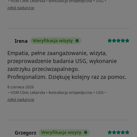
•
HSM Clinic Lekarska
•
konsultacja ortopedyczna + USG
•
w opinii użytkownika Sławomi.Z
zgłoś nadużycie
Irena
Weryfikacja wizyty
I
Empatia, pełne zaangażowanie, wizyta,
przeprowadzenie badania USG, wykonanie
zastrzyku przeciwzapalnego.
Profesjonalizm. Dziękuję kolejny raz za pomoc.
8 czerwca 2026
•
HSM Clinic Lekarska
•
konsultacja ortopedyczna + USG
•
w opinii użytkownika Irena
zgłoś nadużycie
Grzegorz
Weryfikacja wizyty
G