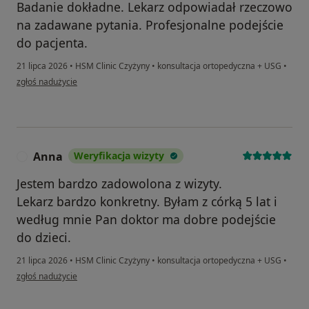
Badanie dokładne. Lekarz odpowiadał rzeczowo
na zadawane pytania. Profesjonalne podejście
do pacjenta.
21 lipca 2026
•
HSM Clinic Czyżyny
•
konsultacja ortopedyczna + USG
•
w opinii użytkownika Weronika
zgłoś nadużycie
Anna
Weryfikacja wizyty
A
Jestem bardzo zadowolona z wizyty.
Lekarz bardzo konkretny. Byłam z córką 5 lat i
według mnie Pan doktor ma dobre podejście
do dzieci.
21 lipca 2026
•
HSM Clinic Czyżyny
•
konsultacja ortopedyczna + USG
•
w opinii użytkownika Anna
zgłoś nadużycie