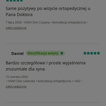
Same pozytywy po wizycie ortopedycznej u
Pana Doktora
7 lipca 2026
•
HSM Clinic Czyżyny
•
konsultacja ortopedyczna
•
w opinii użytkownika Przemysław Kołaj
zgłoś nadużycie
Daniel
Weryfikacja wizyty
D
Bardzo szczegółowe i proste wyjaśnienia
zrozumiałe dla syna.
15 czerwca 2026
•
HSM Clinic Lekarska
•
konsultacja ortopedyczna + USG
•
w opinii użytkownika Daniel
zgłoś nadużycie