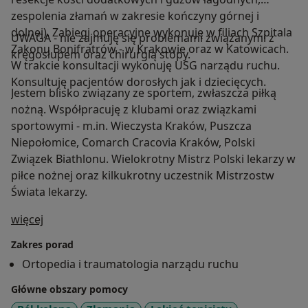
zespolenia złamań w zakresie kończyny górnej i
dolnej). Zabiegi operacyjne wykonuję w filiach Szpitala
UWAGA - nie zajmuję się problemami związanymi z
Zakonu Bonifratrów - w Krakowie oraz w Katowicach.
kręgosłupem oraz chirurgią stopy.
W trakcie konsultacji wykonuję USG narządu ruchu.
Konsultuję pacjentów dorosłych jak i dziecięcych.
Jestem blisko związany ze sportem, zwłaszcza piłką
nożną. Współpracuję z klubami oraz związkami
sportowymi - m.in. Wieczysta Kraków, Puszcza
Niepołomice, Comarch Cracovia Kraków, Polski
Związek Biathlonu. Wielokrotny Mistrz Polski lekarzy w
piłce nożnej oraz kilkukrotny uczestnik Mistrzostw
Świata lekarzy.
O mnie
więcej
Zakres porad
Ortopedia i traumatologia narządu ruchu
Główne obszary pomocy