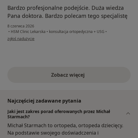
Bardzo profesjonalne podejście. Duża wiedza
Pana doktora. Bardzo polecam tego specjalistę
8 czerwca 2026
•
HSM Clinic Lekarska
•
konsultacja ortopedyczna + USG
•
w opinii użytkownika Grzegorz
zgłoś nadużycie
Zobacz więcej
opinie powyżej
Najczęściej zadawane pytania
Jaki jest zakres porad oferowanych przez Michał
Starmach?
Michał Starmach to ortopeda, ortopeda dziecięcy.
Na podstawie swojego doświadczenia i