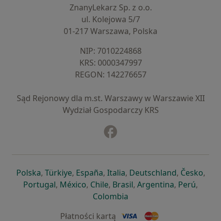
ZnanyLekarz Sp. z o.o.
ul. Kolejowa 5/7
01-217 Warszawa, Polska
NIP: ⁠7010224868
KRS: ⁠0000347997
REGON: ⁠142276657
Sąd Rejonowy dla m.st. Warszawy w Warszawie XII
Wydział Gospodarczy KRS
Facebook
otwiera się w nowej karcie
otwiera się w nowej karcie
otwiera się w nowej karcie
otwiera się w nowej karcie
otwiera się w nowej karci
otwiera się
otwi
Polska
,
Türkiye
,
España
,
Italia
,
Deutschland
,
Česko
,
otwiera się w nowej karcie
otwiera się w nowej karcie
otwiera się w nowej karcie
otwiera się w nowej kar
otwiera się 
otwier
Portugal
,
México
,
Chile
,
Brasil
,
Argentina
,
Perú
,
otwiera się w nowej karc
Colombia
Płatności kartą