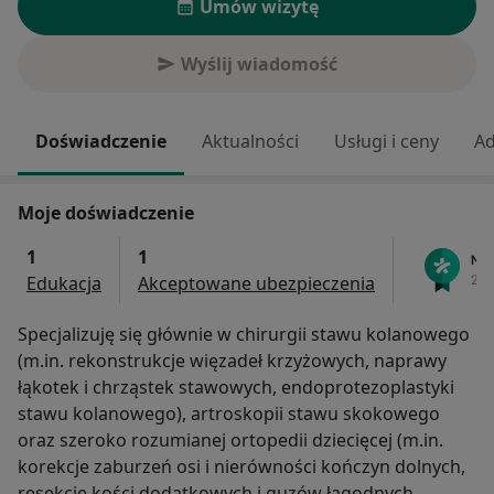
Umów wizytę
Wyślij wiadomość
Doświadczenie
Aktualności
Usługi i ceny
Ad
Moje doświadczenie
1
1
Edukacja
Akceptowane ubezpieczenia
Specjalizuję się głównie w chirurgii stawu kolanowego
(m.in. rekonstrukcje więzadeł krzyżowych, naprawy
łąkotek i chrząstek stawowych, endoprotezoplastyki
stawu kolanowego), artroskopii stawu skokowego
oraz szeroko rozumianej ortopedii dziecięcej (m.in.
korekcje zaburzeń osi i nierówności kończyn dolnych,
resekcje kości dodatkowych i guzów łagodnych,