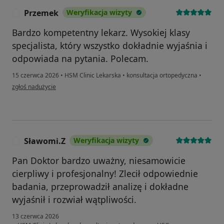
Przemek
Weryfikacja wizyty
P
Bardzo kompetentny lekarz. Wysokiej klasy
specjalista, który wszystko dokładnie wyjaśnia i
odpowiada na pytania. Polecam.
15 czerwca 2026
•
HSM Clinic Lekarska
•
konsultacja ortopedyczna
•
w opinii użytkownika Przemek
zgłoś nadużycie
Sławomi.Z
Weryfikacja wizyty
S
Pan Doktor bardzo uważny, niesamowicie
cierpliwy i profesjonalny! Zlecił odpowiednie
badania, przeprowadził analizę i dokładne
wyjaśnił i rozwiał wątpliwości.
13 czerwca 2026