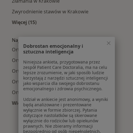
Złamania w Krakowie
Zwyrodnienie stawów w Krakowie
Więcej (15)
Więcej w kategorii: Najczęście leczone chorob
Najpopularniejsze ubezpieczenia
Dobrostan emocjonalny i
Ortopedzi z Allianz w Krakowie
sztuczna inteligencja
Ortopedzi z Signal Iduna w Krakowie
Niniejsza ankieta, przygotowana przez
zespół Patient Care Doctoralia, ma na celu
Ortopedzi z JP MEDICA w Krakowie
lepsze zrozumienie, w jaki sposób ludzie
korzystają z narzędzi sztucznej inteligencji
Ortopedzi z TU Zdrowie w Krakowie
jako wsparcia dla swojego dobrostanu
emocjonalnego i zdrowia psychicznego.
Ortopedzi z Świat Zdrowia w Krakowie
Udział w ankiecie jest anonimowy, a wyniki
Więcej (12)
będą analizowane i prezentowane
Więcej w kategorii: Najpopularniejsze ubezpi
wyłącznie w formie zbiorczej. Pytania
dotyczące nastolatków są skierowane
wyłącznie do rodziców lub opiekunów
prawnych. Nie zbieramy informacji
bezpośrednio od osób niepełnoletnich.