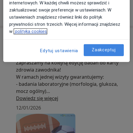
internetowych. W każdej chwili możesz sprawdzić i
zaktualizować swoje preferencje w ustawieniach. W
Pokaż więcej
o doświadczeniu
ustawieniach znajdziesz również linki do polityk
prywatności stron trzecich. Więcej informacji znajdziesz
w
polityka cookies
Aktualności
lek. Michał Starmach
Zaakceptuj
Edytuj ustawienia
Lekarska 1, 31-203 Kraków
Zapraszamy na kolejną edycję badań do karty
zdrowia zawodnika!
W ramach jednej wizyty gwarantujemy:
- badania laboratoryjne (morfologia, glukoza,
mocz ogólny)
- konsultacja kardiologiczna z EKG
Dowiedz się więcej
spoczynkowym lub wysiłkowym
12/01/2026
- konsultacja lekarza sportowego lub ortopedy