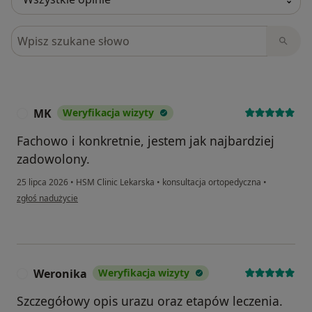
Szukaj w opiniach
MK
Weryfikacja wizyty
M
Fachowo i konkretnie, jestem jak najbardziej
zadowolony.
25 lipca 2026
•
HSM Clinic Lekarska
•
konsultacja ortopedyczna
•
w opinii użytkownika MK
zgłoś nadużycie
Weronika
Weryfikacja wizyty
W
Szczegółowy opis urazu oraz etapów leczenia.