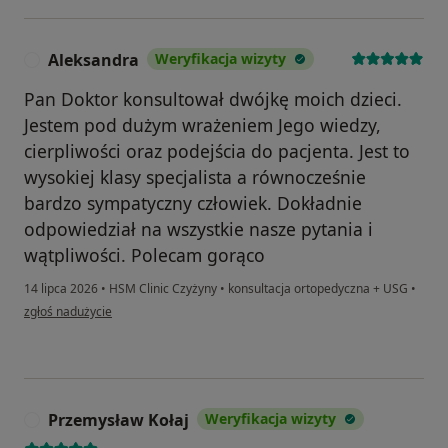
Aleksandra
Weryfikacja wizyty
A
Pan Doktor konsultował dwójkę moich dzieci.
Jestem pod dużym wrażeniem Jego wiedzy,
cierpliwości oraz podejścia do pacjenta. Jest to
wysokiej klasy specjalista a równocześnie
bardzo sympatyczny człowiek. Dokładnie
odpowiedział na wszystkie nasze pytania i
wątpliwości. Polecam gorąco
14 lipca 2026
•
HSM Clinic Czyżyny
•
konsultacja ortopedyczna + USG
•
w opinii użytkownika Aleksandra
zgłoś nadużycie
Przemysław Kołaj
Weryfikacja wizyty
P