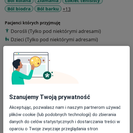
Ból kolana
Złamania
Łokieć tenisisty
a11y_sr_more_diseases
Ból biodra
Ból barku
+13
Pacjenci których przyjmuję
Dorośli (Tylko pod niektórymi adresami)
Dzieci (Tylko pod niektórymi adresami)
Rodzaje konsultacji
Stacjonarne
Zobacz lokalizacje (4)
Zdjęcia i filmy
Szanujemy Twoją prywatność
Akceptując, pozwalasz nam i naszym partnerom używać
plików cookie (lub podobnych technologii) do zbierania
danych do celów statystycznych i dostarczania treści w
Zobacz galerię (2)
oparciu o Twoje zwyczaje przeglądania stron