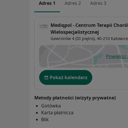
Adres 1
Adres 2
Adres 3
Mediqpol - Centrum Terapii Chorób
Wielospecjalistycznej
Gawronów 4 (III piętro),
40-210
Katowice
Powiększ
ot
Dostępność
Pokaż kalendarz
Metody płatności (wizyty prywatne)
Gotówka
Karta płatnicza
Blik