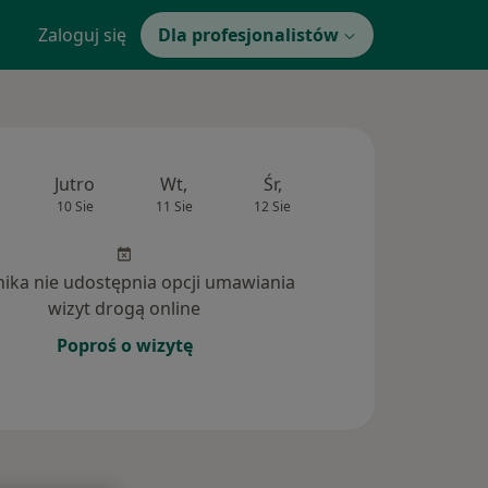
Zaloguj się
Dla profesjonalistów
Jutro
Wt,
Śr,
Czw,
Pt,
10 Sie
11 Sie
12 Sie
13 Sie
14 Si
inika nie udostępnia opcji umawiania
wizyt drogą online
Poproś o wizytę