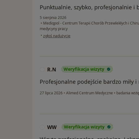
Punktualnie, szybko, profesjonalnie i
5 sierpnia 2026
•
Mediqpol - Centrum Terapii Chorób Przewlekłych i Chiru
medycyny pracy
w opinii użytkownika B
•
zgłoś nadużycie
R.N
Weryfikacja wizyty
R
Profesjonalne podejście bardzo miły i
27 lipca 2026
•
Alimed Centrum Medyczne
•
badania wstę
WW
Weryfikacja wizyty
W