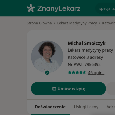
specjaliz
Strona Główna
Lekarz Medycyny Pracy
Katowi
Michał Smołczyk
Lekarz medycyny pracy
·
Katowice
3 adresy
Nr PWZ: 7956392
46 opinii
Umów wizytę
Doświadczenie
Usługi i ceny
Adr