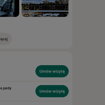
ęcej
doświadczeniu
Umów wizytę
a jazdy
Umów wizytę