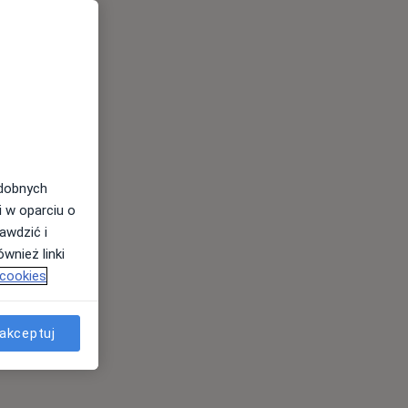
odobnych
i w oparciu o
awdzić i
wnież linki
 cookies
akceptuj