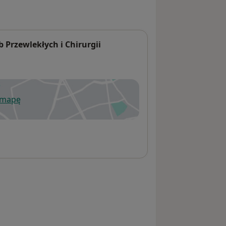
 Przewlekłych i Chirurgii
 mapę
wiera się w nowej karcie