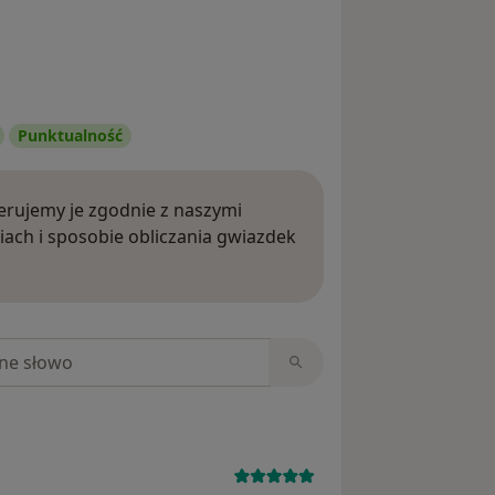
Punktualność
rujemy je zgodnie z naszymi
iach i sposobie obliczania gwiazdek
ięcej o opiniach
niach