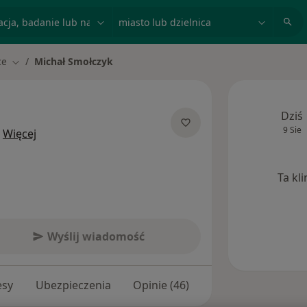
acja, badanie lub nazwisko
miasto lub dzielnica
ce
Michał Smołczyk
Zmień miasto
Dziś
9 Sie
O specjalizacjach
Więcej
Ta kl
Wyślij wiadomość
esy
Ubezpieczenia
Opinie (46)