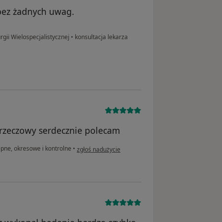
 bez żadnych uwag.
rgii Wielospecjalistycznej
•
konsultacja lekarza
 rzeczowy serdecznie polecam
w opinii użytkownika R.N
pne, okresowe i kontrolne
•
zgłoś nadużycie