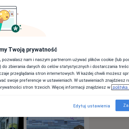
 Medycznej w Katowicach. Posiada
jalisty chorób wewnętrznych.
trznym Zespołu Szpitali Miejskich w
odzinny w NZOZ KAMED Katowice oraz
 pracy w wielu NZOZ na terenie
my Twoją prywatność
rs ultrasonografii – wykonywanie
, pozwalasz nam i naszym partnerom używać plików cookie (lub p
rafii oraz kurs endoskopii górnego
) do zbierania danych do celów statystycznych i dostarczania treśc
 wielu kursów i konferencji
zaje przeglądania stron internetowych. W każdej chwili możesz spr
wać swoje preferencje w ustawieniach. W ustawieniach znajdziesz ró
prywatności stron trzecich. Więcej informacji znajdziesz w
polityka
Za
Edytuj ustawienia