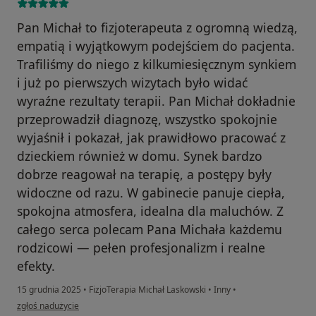
Pan Michał to fizjoterapeuta z ogromną wiedzą,
empatią i wyjątkowym podejściem do pacjenta.
Trafiliśmy do niego z kilkumiesięcznym synkiem
i już po pierwszych wizytach było widać
wyraźne rezultaty terapii. Pan Michał dokładnie
przeprowadził diagnozę, wszystko spokojnie
wyjaśnił i pokazał, jak prawidłowo pracować z
dzieckiem również w domu. Synek bardzo
dobrze reagował na terapię, a postępy były
widoczne od razu. W gabinecie panuje ciepła,
spokojna atmosfera, idealna dla maluchów. Z
całego serca polecam Pana Michała każdemu
rodzicowi — pełen profesjonalizm i realne
efekty.
15 grudnia 2025
•
FizjoTerapia Michał Laskowski
•
Inny
•
w opinii użytkownika Klaudia
zgłoś nadużycie