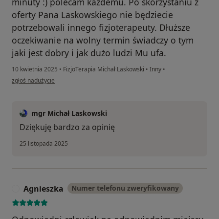
minuty :) polecam każdemu. Po skorzystaniu z
oferty Pana Laskowskiego nie będziecie
potrzebowali innego fizjoterapeuty. Dłuższe
oczekiwanie na wolny termin świadczy o tym
jaki jest dobry i jak dużo ludzi Mu ufa.
10 kwietnia 2025
•
FizjoTerapia Michał Laskowski
•
Inny
•
w opinii użytkownika Mariusz
zgłoś nadużycie
mgr Michał Laskowski
Dziękuję bardzo za opinię
25 listopada 2025
Agnieszka
Numer telefonu zweryfikowany
A