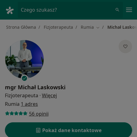
Me
Czego szukasz?
Strona Główna
Fizjoterapeuta
Rumia
Michał Lasko
Zmień miasto
mgr
Michał Laskowski
O specjalizacjach
Fizjoterapeuta
·
Więcej
Rumia
1 adres
56 opinii
Pokaż dane kontaktowe