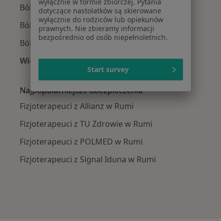
wyłącznie w formie zbiorczej. Pytania
Ból biodra w Rumi
dotyczące nastolatków są skierowane
wyłącznie do rodziców lub opiekunów
Bóle mięśni w Rumi
prawnych. Nie zbieramy informacji
bezpośrednio od osób niepełnoletnich.
Ból barku w Rumi
Więcej (15)
Start survey
Więcej w kategorii: Najczęście leczone chorob
Najpopularniejsze ubezpieczenia
Fizjoterapeuci z Allianz w Rumi
Fizjoterapeuci z TU Zdrowie w Rumi
Fizjoterapeuci z POLMED w Rumi
Fizjoterapeuci z Signal Iduna w Rumi