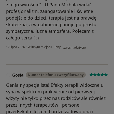
z tego wyrośnie”.. U Pana Michała widać
profesjonalizm, zaangażowanie i świetne
podejście do dzieci, terapia jest na prawdę
skuteczna, a w gabinecie panuje po prostu
sympatyczna, luźna atmosfera. Polecam z
całego serca ! :)
w opinii użytkownika Agata
17 lipca 2026
•
W innym miejscu
•
Inny
•
zgłoś nadużycie
Gosia
Numer telefonu zweryfikowany
G
Genialny specjalista! Efekty terapii widoczne u
syna w spektrum praktycznie od pierwszej
wizyty nie tylko przez nas rodziców ale również
przez innych terapeutów i personel
przedszkola. Jestem bardzo zadowolona i