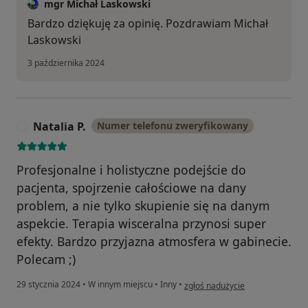
mgr Michał Laskowski
Bardzo dziękuję za opinię. Pozdrawiam Michał
Laskowski
3 października 2024
Natalia P.
Numer telefonu zweryfikowany
N
Profesjonalne i holistyczne podejście do
pacjenta, spojrzenie całościowe na dany
problem, a nie tylko skupienie się na danym
aspekcie. Terapia wisceralna przynosi super
efekty. Bardzo przyjazna atmosfera w gabinecie.
Polecam ;)
w opinii użytkownika Natalia P.
29 stycznia 2024
•
W innym miejscu
•
Inny
•
zgłoś nadużycie