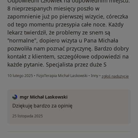
Odpowiedni człowiek na odpowiednim miejscu.
8 nieprzespanych miesięcy poszło w
zapomnienie już po pierwszej wizycie, córeczka
od tego momentu przesypia całe noce. Każdy
lekarz twierdził, że problemy ze snem są
"normalne", dopiero wizyta u Pana Michała
pozwoliła nam poznać przyczynę. Bardzo dobry
kontakt z klientem, szczegółowe odpowiedzi na
każde pytanie. Specjalista przez duże S
w opinii użytkownika
10 lutego 2025
•
FizjoTerapia Michał Laskowski
•
Inny
•
zgłoś nadużycie
mgr Michał Laskowski
Dziękuję bardzo za opinię
25 listopada 2025