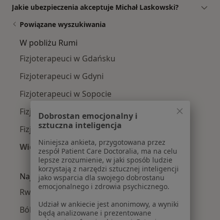
Jakie ubezpieczenia akceptuje Michał Laskowski?
Powiązane wyszukiwania
W pobliżu Rumi
Fizjoterapeuci w Gdańsku
Fizjoterapeuci w Gdyni
Fizjoterapeuci w Sopocie
Fizjoterapeuci w Wejherowie
Dobrostan emocjonalny i
sztuczna inteligencja
Fizjoterapeuci w Pruszczu Gdańskim
Niniejsza ankieta, przygotowana przez
Więcej (13)
zespół Patient Care Doctoralia, ma na celu
Więcej w kategorii: W pobliżu Rumi
lepsze zrozumienie, w jaki sposób ludzie
korzystają z narzędzi sztucznej inteligencji
Najczęście leczone choroby
jako wsparcia dla swojego dobrostanu
emocjonalnego i zdrowia psychicznego.
Rwa kulszowa w Rumi
Udział w ankiecie jest anonimowy, a wyniki
Bóle kręgosłupa w Rumi
będą analizowane i prezentowane