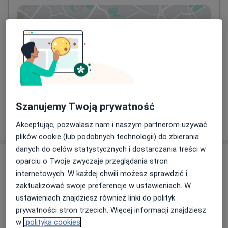
Powiększ mapę
otwiera się w nowej karcie
Dostępność
W tym gabinecie nie można umawiać wizyt przez
internet
Co mam zrobić w tej sytuacji?
Szanujemy Twoją prywatność
Pokaż więcej
o adresie
Akceptując, pozwalasz nam i naszym partnerom używać
plików cookie (lub podobnych technologii) do zbierania
danych do celów statystycznych i dostarczania treści w
Ubezpieczenia - brak akceptowanych
oparciu o Twoje zwyczaje przeglądania stron
internetowych. W każdej chwili możesz sprawdzić i
Ten specjalista przyjmuje wyłącznie pacjentów
zaktualizować swoje preferencje w ustawieniach. W
prywatnych. Możesz opłacić wizytę samodzielnie lub
ustawieniach znajdziesz również linki do polityk
znaleźć innego specjalistę, który akceptuje Twoje
prywatności stron trzecich. Więcej informacji znajdziesz
ubezpieczenie.
w
polityka cookies