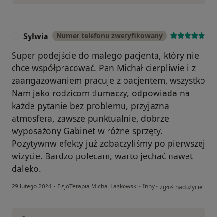
Sylwia
Numer telefonu zweryfikowany
S
Super podejście do malego pacjenta, który nie
chce współpracować. Pan Michał cierpliwie i z
zaangażowaniem pracuje z pacjentem, wszystko
Nam jako rodzicom tlumaczy, odpowiada na
każde pytanie bez problemu, przyjazna
atmosfera, zawsze punktualnie, dobrze
wyposażony Gabinet w różne sprzęty.
Pozytywnw efekty już zobaczyliśmy po pierwszej
wizycie. Bardzo polecam, warto jechać nawet
daleko.
w opinii użytkownika 
29 lutego 2024
•
FizjoTerapia Michał Laskowski
•
Inny
•
zgłoś nadużycie