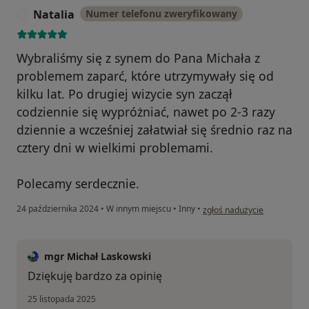
Natalia
Numer telefonu zweryfikowany
N
Wybraliśmy się z synem do Pana Michała z
problemem zaparć, które utrzymywały się od
kilku lat. Po drugiej wizycie syn zaczął
codziennie się wypróżniać, nawet po 2-3 razy
dziennie a wcześniej załatwiał się średnio raz na
cztery dni w wielkimi problemami.
Polecamy serdecznie.
w opinii użytkownika Natali
24 października 2024
•
W innym miejscu
•
Inny
•
zgłoś nadużycie
mgr Michał Laskowski
Dziękuję bardzo za opinię
25 listopada 2025