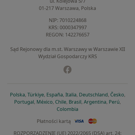
ul. Kolejowa 5/7
01-217 Warszawa, Polska
NIP: ⁠7010224868
KRS: ⁠0000347997
REGON: ⁠142276657
Sąd Rejonowy dla m.st. Warszawy w Warszawie XII
Wydział Gospodarczy KRS
Facebook
otwiera się w nowej karcie
otwiera się w nowej karcie
otwiera się w nowej karcie
otwiera się w nowej karcie
otwiera się w nowej karci
otwiera się
otwi
Polska
,
Türkiye
,
España
,
Italia
,
Deutschland
,
Česko
,
otwiera się w nowej karcie
otwiera się w nowej karcie
otwiera się w nowej karcie
otwiera się w nowej kar
otwiera się 
otwier
Portugal
,
México
,
Chile
,
Brasil
,
Argentina
,
Perú
,
otwiera się w nowej karc
Colombia
Płatności kartą
ROZPORZĄDZENIE (UE) 2022/2065 (DSA) art. 24: