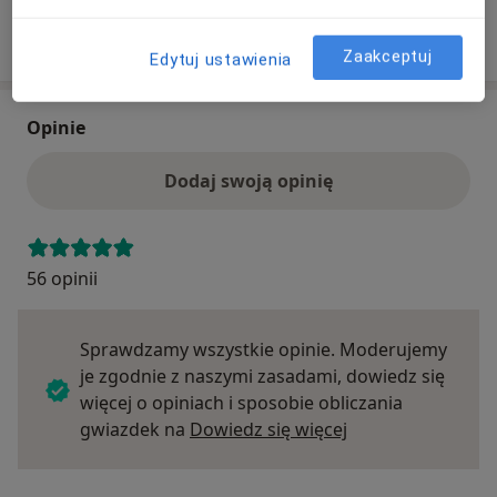
Szukaj specjalistów według ubezpieczenia
Zaakceptuj
Edytuj ustawienia
Opinie
Dodaj swoją opinię
56 opinii
Sprawdzamy wszystkie opinie. Moderujemy
je zgodnie z naszymi zasadami, dowiedz się
więcej o opiniach i sposobie obliczania
Dowiedz się więce
gwiazdek na
Dowiedz się więcej