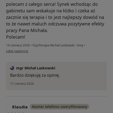
polecam z całego serca! Synek wchodząc do
gabinetu sam wskakuje na łóżko i czeka aż
zacznie się terapia i to jest najlepszy dowód na
to że nawet maluch odczuwa pozytywne efekty
pracy Pana Michała.
Polecam!
14 czerwca 2026
•
FizjoTerapia Michał Laskowski
•
Inny
•
w opinii użytkownika Gosia
zgłoś nadużycie
mgr Michał Laskowski
Bardzo dziękuję za opinię.
17 czerwca 2026
Klaudia
Numer telefonu zweryfikowany
K