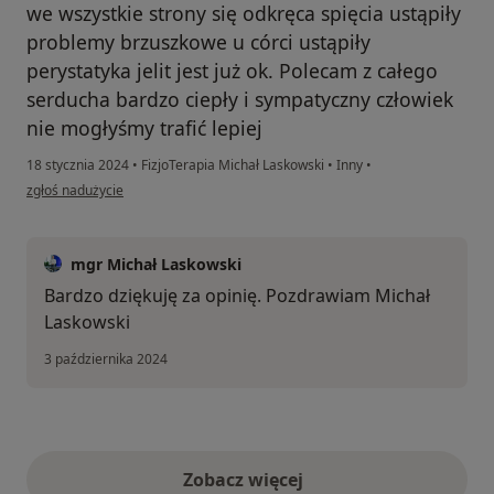
we wszystkie strony się odkręca spięcia ustąpiły
problemy brzuszkowe u córci ustąpiły
perystatyka jelit jest już ok. Polecam z całego
serducha bardzo ciepły i sympatyczny człowiek
nie mogłyśmy trafić lepiej
18 stycznia 2024
•
FizjoTerapia Michał Laskowski
•
Inny
•
w opinii użytkownika Anita
zgłoś nadużycie
mgr Michał Laskowski
Bardzo dziękuję za opinię. Pozdrawiam Michał
Laskowski
3 października 2024
Zobacz więcej
opinie powyżej