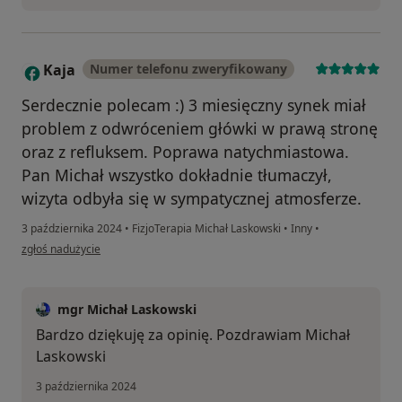
Kaja
Numer telefonu zweryfikowany
K
Serdecznie polecam :) 3 miesięczny synek miał
problem z odwróceniem główki w prawą stronę
oraz z refluksem. Poprawa natychmiastowa.
Pan Michał wszystko dokładnie tłumaczył,
wizyta odbyła się w sympatycznej atmosferze.
3 października 2024
•
FizjoTerapia Michał Laskowski
•
Inny
•
w opinii użytkownika Kaja
zgłoś nadużycie
mgr Michał Laskowski
Bardzo dziękuję za opinię. Pozdrawiam Michał
Laskowski
3 października 2024