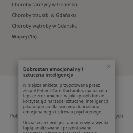
Choroby tarczycy w Gdańsku
Choroby trzustki w Gdańsku
Choroby wątroby w Gdańsku
Więcej (15)
Więcej w kategorii: Najczęście leczone chorob
Dobrostan emocjonalny i
sztuczna inteligencja
Serwis
Niniejsza ankieta, przygotowana przez
zespół Patient Care Doctoralia, ma na celu
Regulamin
lepsze zrozumienie, w jaki sposób ludzie
korzystają z narzędzi sztucznej inteligencji
Polityka prywatności pacjentów
jako wsparcia dla swojego dobrostanu
Polityka prywatności profesjonalistów
emocjonalnego i zdrowia psychicznego.
Polityka prywatności dla profesjonalistów, których
Udział w ankiecie jest anonimowy, a wyniki
dane pozyskaliśmy samodzielnie
będą analizowane i prezentowane
Polityka cookies