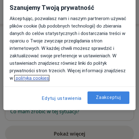
Szanujemy Twoją prywatność
W jaki sposób ustalane są ceny?
Akceptując, pozwalasz nam i naszym partnerom używać
plików cookie (lub podobnych technologii) do zbierania
danych do celów statystycznych i dostarczania treści w
Adres
oparciu o Twoje zwyczaje przeglądania stron
internetowych. W każdej chwili możesz sprawdzić i
Centrum Pediatrii Nord Clinic
zaktualizować swoje preferencje w ustawieniach. W
Bolesława Leśmiana 7/U18,
80-280
Gdańsk
ustawieniach znajdziesz również linki do polityk
prywatności stron trzecich. Więcej informacji znajdziesz
Powiększ mapę
w
polityka cookies
otwiera się w nowej karcie
Dostępność
W tym gabinecie nie można umawiać wizyt przez
Zaakceptuj
Edytuj ustawienia
internet
Co mam zrobić w tej sytuacji?
Pokaż więcej
o adresie