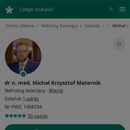
Me
Czego szukasz?
Strona Główna
Nefrolog Dziecięcy
Gdańsk
Michał K
Zmień miasto
dr n. med.
Michał Krzysztof Maternik
O specjalizacjach
Nefrolog dziecięcy
·
Więcej
Gdańsk
1 adres
Nr PWZ: 1458334
33 opinie