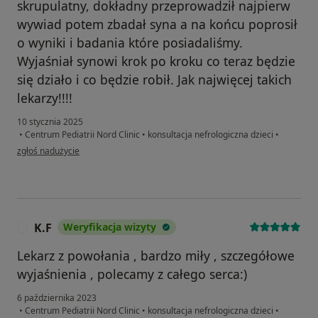
skrupulatny, dokładny przeprowadził najpierw
wywiad potem zbadał syna a na końcu poprosił
o wyniki i badania które posiadaliśmy.
Wyjaśniał synowi krok po kroku co teraz będzie
się działo i co będzie robił. Jak najwięcej takich
lekarzy!!!!
10 stycznia 2025
•
Centrum Pediatrii Nord Clinic
•
konsultacja nefrologiczna dzieci
•
w opinii użytkownika Nela
zgłoś nadużycie
K.F
Weryfikacja wizyty
K
Lekarz z powołania , bardzo miły , szczegółowe
wyjaśnienia , polecamy z całego serca:)
6 października 2023
•
Centrum Pediatrii Nord Clinic
•
konsultacja nefrologiczna dzieci
•