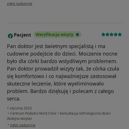
w opinii użytkownika K.F
zgłoś nadużycie
Pacjent
Weryfikacja wizyty
P
Pan doktor jest świetnym specjalistą i ma
cudowne podejście do dzieci. Moczenie nocne
było dla córki bardzo wstydliwym problemem.
Pan doktor prowadził wizyty tak, że córka czuła
się komfortowo i co najważniejsze zastosował
skuteczne leczenie, które wyeliminowało
problem. Bardzo dziękuję i polecam z całego
serca.
1 stycznia 2023
•
Centrum Pediatrii Nord Clinic
•
konsultacja nefrologiczna dzieci
(kolejna wizyta)
w opinii użytkownika Pacjent
•
zgłoś nadużycie