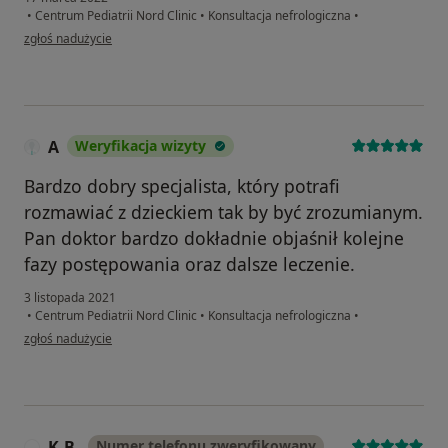
•
Centrum Pediatrii Nord Clinic
•
Konsultacja nefrologiczna
•
w opinii użytkownika Klaudia
zgłoś nadużycie
A
Weryfikacja wizyty
Bardzo dobry specjalista, który potrafi
rozmawiać z dzieckiem tak by być zrozumianym.
Pan doktor bardzo dokładnie objaśnił kolejne
fazy postępowania oraz dalsze leczenie.
3 listopada 2021
•
Centrum Pediatrii Nord Clinic
•
Konsultacja nefrologiczna
•
w opinii użytkownika A
zgłoś nadużycie
K.B.
Numer telefonu zweryfikowany
K