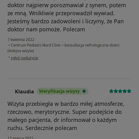
doktor najpierw porozmawiał z synem, potem
ze mną. Wnikliwie przeprowadził wywiad.
Jesteśmy bardzo zadowoleni i liczymy, że Pan
doktor nam pomoże. Polecam
7 kwietnia 2022
•
Centrum Pediatrii Nord Clinic
•
konsultacja nefrologiczna dzieci
(kolejna wizyta)
w opinii użytkownika A.S.
•
zgłoś nadużycie
Klaudia
Weryfikacja wizyty
K
Wizyta przebiegła w bardzo miłej atmosferze,
rzeczowo, merytoryczne. Super podejście do
małego pacjenta, dr informował o każdym
ruchu. Serdecznie polecam
17 marca 2022