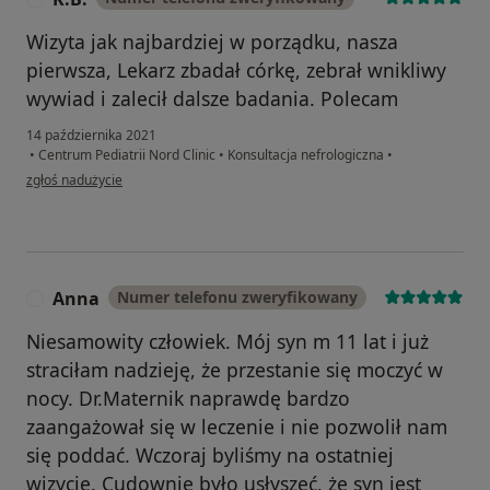
Wizyta jak najbardziej w porządku, nasza
pierwsza, Lekarz zbadał córkę, zebrał wnikliwy
wywiad i zalecił dalsze badania. Polecam
14 października 2021
•
Centrum Pediatrii Nord Clinic
•
Konsultacja nefrologiczna
•
w opinii użytkownika K.B.
zgłoś nadużycie
Anna
Numer telefonu zweryfikowany
A
Niesamowity człowiek. Mój syn m 11 lat i już
straciłam nadzieję, że przestanie się moczyć w
nocy. Dr.Maternik naprawdę bardzo
zaangażował się w leczenie i nie pozwolił nam
się poddać. Wczoraj byliśmy na ostatniej
wizycie. Cudownie było usłyszeć, że syn jest