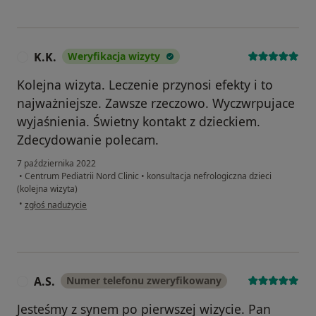
K.K.
Weryfikacja wizyty
K
Kolejna wizyta. Leczenie przynosi efekty i to
najważniejsze. Zawsze rzeczowo. Wyczwrpujace
wyjaśnienia. Świetny kontakt z dzieckiem.
Zdecydowanie polecam.
7 października 2022
•
Centrum Pediatrii Nord Clinic
•
konsultacja nefrologiczna dzieci
(kolejna wizyta)
w opinii użytkownika K.K.
•
zgłoś nadużycie
A.S.
Numer telefonu zweryfikowany
A
Jesteśmy z synem po pierwszej wizycie. Pan