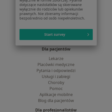
wyłącznie w formie zbiorczej. Pytania
Jak działają wyniki wyszukiwania
dotyczące nastolatków są skierowane
wyłącznie do rodziców lub opiekunów
Dostępność
prawnych. Nie zbieramy informacji
O nas
bezpośrednio od osób niepełnoletnich.
Praca
Rekrutujemy!
Partnerzy
Centrum prasowe
Start survey
Kontakt
Dla pacjentów
Lekarze
Placówki medyczne
Pytania i odpowiedzi
Usługi i zabiegi
Choroby
Pomoc
Aplikacje mobilne
Blog dla pacjentów
Dla profesjonalistów