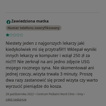
Zawiedziona matka
Z
Numer telefonu zweryfikowany
Niestety jeden z najgorszych lekarzy jaki
kiedykolwiek mi się przytrafił!!! Wklepał wyniki
innych lekarzy w komputer i wziął 250 zł za
nic!!!! Nie zerknął na ani jedno zdjęcie USG
mojego rocznego syna. Nie skomentował ani
jednej rzeczy..wizyta trwała 3 minuty. Proszę
dwa razy zastanowić się przed wizyta czy warto
wyrzucić pieniądze do kosza.
28 października 2022
•
Centrum Pediatrii Nord Clinic
•
Inny
•
w opinii użytkownika Zawiedziona matka
zgłoś nadużycie