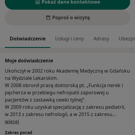
Pokaż dane kontaktowe
Poproś o wizytę
Doświadczenie
Usługi i ceny
Adresy
Ubezpi
Moje doświadczenie
Ukończył w 2002 roku Akademię Medyczną w Gdańsku
na Wydziale Lekarskim.
W 2008 obronił pracę doktorską pt. „Funkcja nerek i
pęcherza w przebiegu nefropatii zaporowej u
pacjentów z zastawką cewki tylnej”.
W 2009 roku uzyskał specjalizację z zakresu pediatrii,
w 2013 z zakresu nefrologii, a w 2015 z zakresu
O mnie
nefrologii dziecięcej.
więcej
Przez całą swoją dotychczasową karierę zawodową
Zakres porad