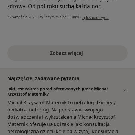
zdrowy. Od pół roku suchą każda noc.
w opinii użytkownika Anna
22 września 2021
•
W innym miejscu
•
Inny
•
zgłoś nadużycie
Zobacz więcej
opinie powyżej
Najczęściej zadawane pytania
Jaki jest zakres porad oferowanych przez Michał
Krzysztof Maternik?
Michał Krzysztof Maternik to nefrolog dziecięcy,
pediatra, nefrolog. Na podstawie swojego
doświadczenia i wykształcenia Michał Krzysztof
Maternik oferuje usługi takie jak: konsultacja
nefrologiczna dzieci (kolejna wizyta), konsultacja