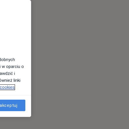
odobnych
i w oparciu o
awdzić i
wnież linki
 cookies
akceptuj