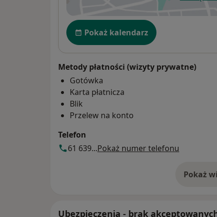
ot
Dostępność
Pokaż kalendarz
Metody płatności (wizyty prywatne)
Gotówka
Karta płatnicza
Blik
Przelew na konto
Telefon
61 639...
Pokaż numer telefonu
Pokaż wi
o 
Ubezpieczenia - brak akceptowanyc