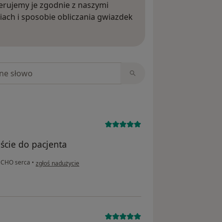
rujemy je zgodnie z naszymi
iach i sposobie obliczania gwiazdek
ięcej o opiniach
niach
ście do pacjenta
w opinii użytkownika Malgorzata
 ECHO serca
•
zgłoś nadużycie