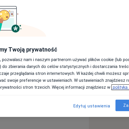
ola Marcinkowskiego w Poznaniu.
oczynkowe, 24h monitorowanie -
my Twoją prywatność
, pozwalasz nam i naszym partnerom używać plików cookie (lub p
) do zbierania danych do celów statystycznych i dostarczania treśc
mi operacyjnymi kardiochirurgicznymi
zaje przeglądania stron internetowych. W każdej chwili możesz spr
rwienna serca
Choroba wieńcowa
wać swoje preferencje w ustawieniach. W ustawieniach znajdziesz ró
_sr_more_diseases
prywatności stron trzecich. Więcej informacji znajdziesz w
polityka
ologicznych
Za
Edytuj ustawienia