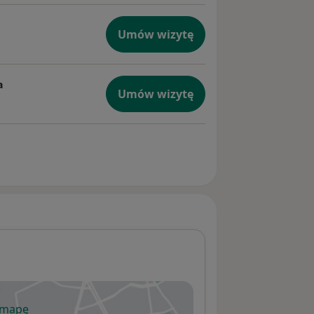
Umów wizytę
a
Umów wizytę
 mapę