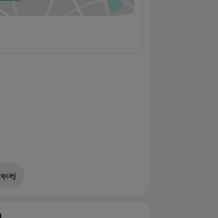
wiera się w nowej karcie
ęcej
adresie
h