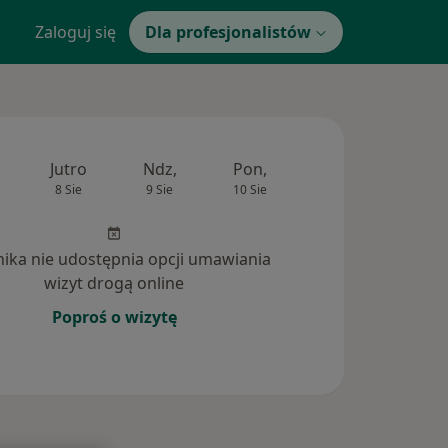
Zaloguj się
Dla profesjonalistów
Jutro
Ndz,
Pon,
Wt,
Śr,
8 Sie
9 Sie
10 Sie
11 Sie
12 Si
inika nie udostępnia opcji umawiania
wizyt drogą online
Poproś o wizytę