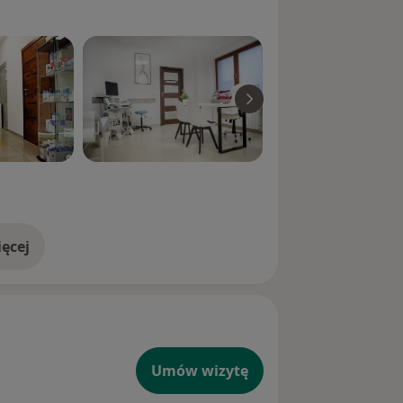
ęcej
doświadczeniu
Umów wizytę