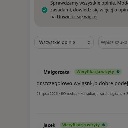
Sprawdzamy wszystkie opinie. Mode
zasadami, dowiedz się więcej o opin
Dowiedz się w
na
Dowiedz się więcej
Szukaj w opi
Malgorzata
Weryfikacja wizyty
M
dr.szczegolowo wyjaśnił,b.dobre podej
21 lipca 2026
•
BOmedica
•
konsultacja kardiologiczna +
Jacek
Weryfikacja wizyty
J