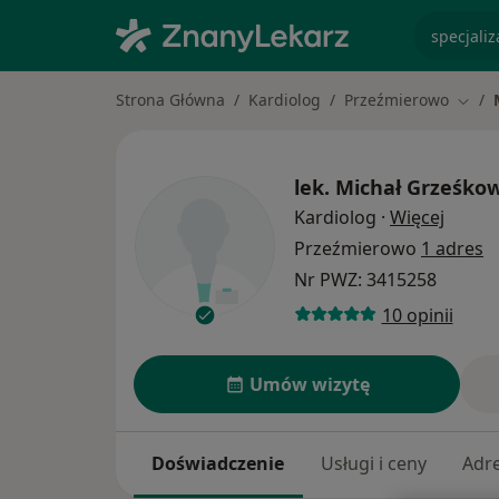
specjaliz
Strona Główna
Kardiolog
Przeźmierowo
Zmień
lek.
Michał Grześko
O spec
Kardiolog
·
Więcej
Przeźmierowo
1 adres
Nr PWZ: 3415258
10 opinii
Umów wizytę
Doświadczenie
Usługi i ceny
Adr