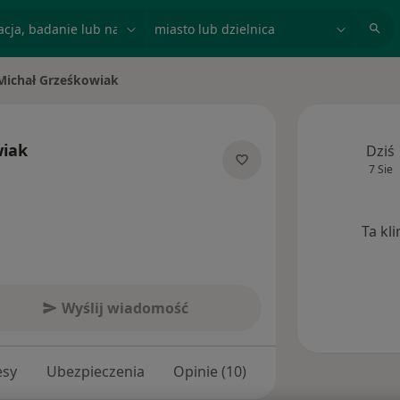
acja, badanie lub nazwisko
miasto lub dzielnica
Michał Grześkowiak
 miasto
wiak
Dziś
7 Sie
jalizacjach
Ta kl
Wyślij wiadomość
esy
Ubezpieczenia
Opinie (10)