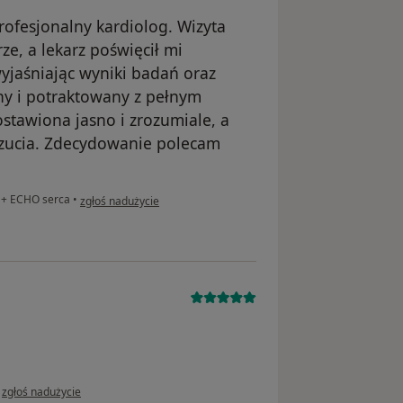
rofesjonalny kardiolog. Wizyta
ze, a lekarz poświęcił mi
yjaśniając wyniki badań oraz
ny i potraktowany z pełnym
tawiona jasno i zrozumiale, a
zucia. Zdecydowanie polecam
w opinii użytkownika Jacek
a + ECHO serca
•
zgłoś nadużycie
w opinii użytkownika Emilia
•
zgłoś nadużycie