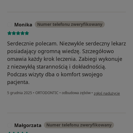
Monika
Numer telefonu zweryfikowany
M
Serdecznie polecam. Niezwykle serdeczny lekarz
posiadający ogromną wiedzę. Szczegółowo
omawia każdy krok leczenia. Zabiegi wykonuje
z niezwykłą starannością i dokładnością.
Podczas wizyty dba o komfort swojego
pacjenta.
w opinii użytkownika M
5 grudnia 2025
•
ORTODONTIC
•
odbudowa zębów
•
zgłoś nadużycie
Małgorzata
Numer telefonu zweryfikowany
M