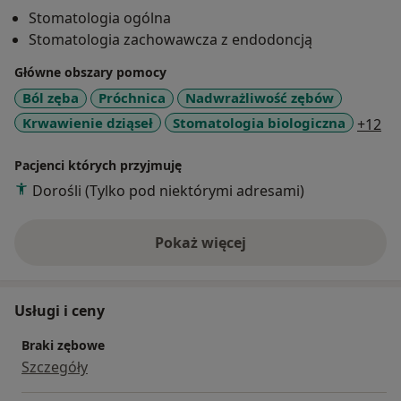
stomatologicznej.
Stomatologia ogólna
Stomatologia zachowawcza z endodoncją
Specjalizuję się w stomatologii zachowawczej oraz
endodoncji, korzystając z najnowocześniejszych
Główne obszary pomocy
technik i sprzętu. Moje holistyczne podejście do
Ból zęba
Próchnica
Nadwrażliwość zębów
pacjenta pozwala mi kompleksowo diagnozować i
a1
Krwawienie dziąseł
Stomatologia biologiczna
+12
rozwiązywać wszelkie problemy, zapewniając
jednocześnie komfort i bezpieczeństwo podczas
Pacjenci których przyjmuję
zabiegów.
Dorośli (Tylko pod niektórymi adresami)
Prywatnie jestem szczęśliwym mężem i ojcem. W
wolnych chwilach oddaję się pasji do sportu, zwłaszcza
Pokaż więcej
o doświadczeniu
piłki nożnej, a także zdrowemu stylowi życia i
podróżom.
Usługi i ceny
Braki zębowe
Szczegóły