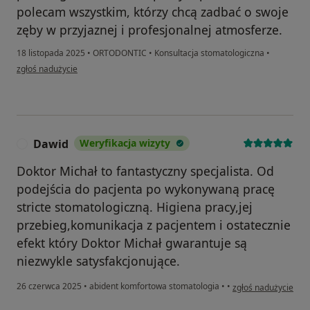
polecam wszystkim, którzy chcą zadbać o swoje
zęby w przyjaznej i profesjonalnej atmosferze.
18 listopada 2025
•
ORTODONTIC
•
Konsultacja stomatologiczna
•
w opinii użytkownika pacjent
zgłoś nadużycie
Dawid
Weryfikacja wizyty
D
Doktor Michał to fantastyczny specjalista. Od
podejścia do pacjenta po wykonywaną pracę
stricte stomatologiczną. Higiena pracy,jej
przebieg,komunikacja z pacjentem i ostatecznie
efekt który Doktor Michał gwarantuje są
niezwykle satysfakcjonujące.
w opinii użytkownik
26 czerwca 2025
•
abident komfortowa stomatologia
•
•
zgłoś nadużycie