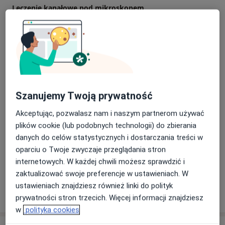
Leczenie kanałowe pod mikroskopem
Szczegóły
Wybielanie zębów
Szczegóły
Usuwanie kamienia nazębnego
Szanujemy Twoją prywatność
Szczegóły
Akceptując, pozwalasz nam i naszym partnerom używać
Stomatologia zachowawcza
plików cookie (lub podobnych technologii) do zbierania
Szczegóły
danych do celów statystycznych i dostarczania treści w
oparciu o Twoje zwyczaje przeglądania stron
+ 23 usługi
internetowych. W każdej chwili możesz sprawdzić i
zaktualizować swoje preferencje w ustawieniach. W
ustawieniach znajdziesz również linki do polityk
W jaki sposób ustalane są ceny?
prywatności stron trzecich. Więcej informacji znajdziesz
w
polityka cookies