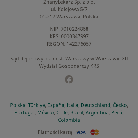
ZnanyLekarz Sp. z o.o.
ul. Kolejowa 5/7
01-217 Warszawa, Polska
NIP: ⁠7010224868
KRS: ⁠0000347997
REGON: ⁠142276657
Sąd Rejonowy dla m.st. Warszawy w Warszawie XII
Wydział Gospodarczy KRS
Facebook
otwiera się w nowej karcie
otwiera się w nowej karcie
otwiera się w nowej karcie
otwiera się w nowej karcie
otwiera się w nowej karci
otwiera się
otwi
Polska
,
Türkiye
,
España
,
Italia
,
Deutschland
,
Česko
,
otwiera się w nowej karcie
otwiera się w nowej karcie
otwiera się w nowej karcie
otwiera się w nowej kar
otwiera się 
otwier
Portugal
,
México
,
Chile
,
Brasil
,
Argentina
,
Perú
,
otwiera się w nowej karc
Colombia
Płatności kartą