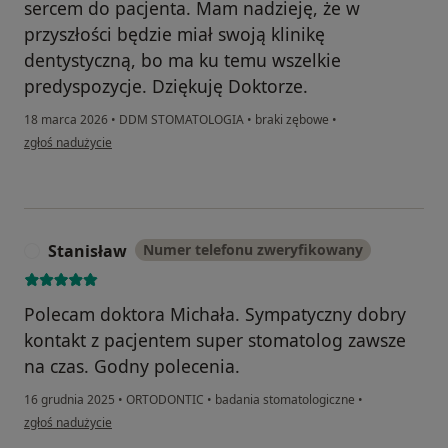
sercem do pacjenta. Mam nadzieję, że w
przyszłości będzie miał swoją klinikę
dentystyczną, bo ma ku temu wszelkie
predyspozycje. Dziękuję Doktorze.
18 marca 2026
•
DDM STOMATOLOGIA
•
braki zębowe
•
w opinii użytkownika Beata
zgłoś nadużycie
Stanisław
Numer telefonu zweryfikowany
S
Polecam doktora Michała. Sympatyczny dobry
kontakt z pacjentem super stomatolog zawsze
na czas. Godny polecenia.
16 grudnia 2025
•
ORTODONTIC
•
badania stomatologiczne
•
w opinii użytkownika Stanisław
zgłoś nadużycie