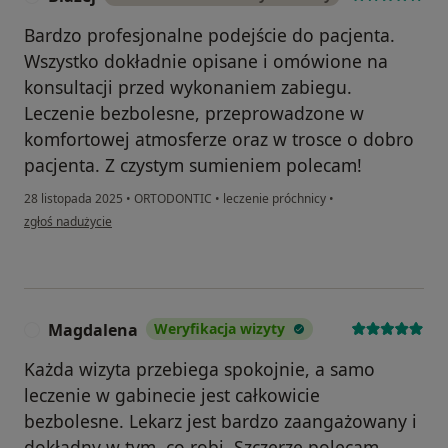
Bardzo profesjonalne podejście do pacjenta.
Wszystko dokładnie opisane i omówione na
konsultacji przed wykonaniem zabiegu.
Leczenie bezbolesne, przeprowadzone w
komfortowej atmosferze oraz w trosce o dobro
pacjenta. Z czystym sumieniem polecam!
28 listopada 2025
•
ORTODONTIC
•
leczenie próchnicy
•
w opinii użytkownika Błażej
zgłoś nadużycie
Magdalena
Weryfikacja wizyty
M
Każda wizyta przebiega spokojnie, a samo
leczenie w gabinecie jest całkowicie
bezbolesne. Lekarz jest bardzo zaangażowany i
dokładny w tym, co robi. Szczerze polecam