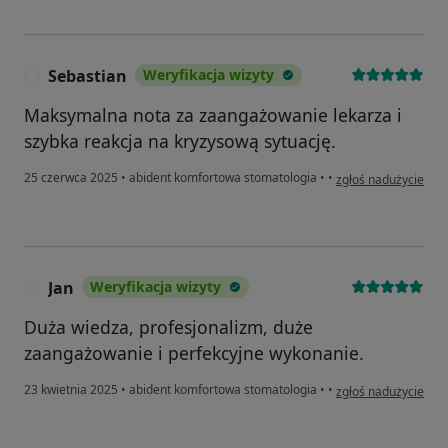
Sebastian
Weryfikacja wizyty
S
Maksymalna nota za zaangażowanie lekarza i
szybka reakcja na kryzysową sytuację.
w opinii użytkownik
25 czerwca 2025
•
abident komfortowa stomatologia
•
•
zgłoś nadużycie
Jan
Weryfikacja wizyty
J
Duża wiedza, profesjonalizm, duże
zaangażowanie i perfekcyjne wykonanie.
w opinii użytkownika
23 kwietnia 2025
•
abident komfortowa stomatologia
•
•
zgłoś nadużycie