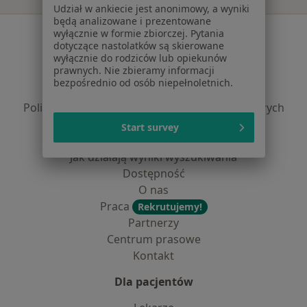
Udział w ankiecie jest anonimowy, a wyniki
będą analizowane i prezentowane
Serwis
wyłącznie w formie zbiorczej. Pytania
dotyczące nastolatków są skierowane
Regulamin
wyłącznie do rodziców lub opiekunów
prawnych. Nie zbieramy informacji
Polityka prywatności pacjentów
bezpośrednio od osób niepełnoletnich.
Polityka prywatności profesjonalistów
Polityka prywatności dla profesjonalistów, których
dane pozyskaliśmy samodzielnie
Start survey
Polityka cookies
Jak działają wyniki wyszukiwania
Dostępność
O nas
Praca
Rekrutujemy!
Partnerzy
Centrum prasowe
Kontakt
Dla pacjentów