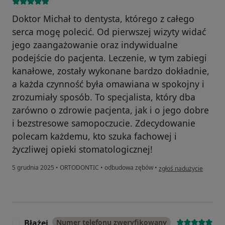
Doktor Michał to dentysta, którego z całego
serca mogę polecić. Od pierwszej wizyty widać
jego zaangażowanie oraz indywidualne
podejście do pacjenta. Leczenie, w tym zabiegi
kanałowe, zostały wykonane bardzo dokładnie,
a każda czynność była omawiana w spokojny i
zrozumiały sposób. To specjalista, który dba
zarówno o zdrowie pacjenta, jak i o jego dobre
i bezstresowe samopoczucie. Zdecydowanie
polecam każdemu, kto szuka fachowej i
życzliwej opieki stomatologicznej!
w opinii użytkownika M
5 grudnia 2025
•
ORTODONTIC
•
odbudowa zębów
•
zgłoś nadużycie
Błażej
Numer telefonu zweryfikowany
B