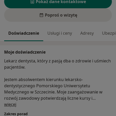
Pokaż dane kontaktowe
Poproś o wizytę
Doświadczenie
Usługi i ceny
Adresy
Ubezpi
Moje doświadczenie
Lekarz dentysta, który z pasją dba o zdrowie i uśmiech
pacjentów.
Jestem absolwentem kierunku lekarsko-
dentystycznego Pomorskiego Uniwersytetu
Medycznego w Szczecinie. Moje zaangażowanie w
rozwój zawodowy potwierdzają liczne kursy i
O mnie
szkolenia, które regularnie odbywam, aby zapewnić
więcej
moim pacjentom najwyższy standard opieki
Zakres porad