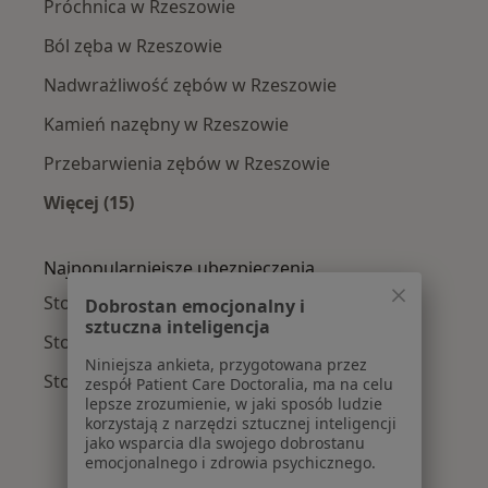
Próchnica w Rzeszowie
Ból zęba w Rzeszowie
Nadwrażliwość zębów w Rzeszowie
Kamień nazębny w Rzeszowie
Przebarwienia zębów w Rzeszowie
Więcej (15)
Więcej w kategorii: Najczęście leczone chorob
Najpopularniejsze ubezpieczenia
Stomatolodzy z NFZ w Rzeszowie
Dobrostan emocjonalny i
sztuczna inteligencja
Stomatolodzy z Medicover w Rzeszowie
Niniejsza ankieta, przygotowana przez
Stomatolodzy z Enel-med w Rzeszowie
zespół Patient Care Doctoralia, ma na celu
lepsze zrozumienie, w jaki sposób ludzie
korzystają z narzędzi sztucznej inteligencji
jako wsparcia dla swojego dobrostanu
emocjonalnego i zdrowia psychicznego.