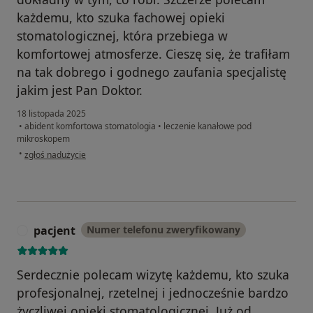
każdemu, kto szuka fachowej opieki
stomatologicznej, która przebiega w
komfortowej atmosferze. Cieszę się, że trafiłam
na tak dobrego i godnego zaufania specjalistę
jakim jest Pan Doktor.
18 listopada 2025
•
abident komfortowa stomatologia
•
leczenie kanałowe pod
mikroskopem
w opinii użytkownika Magdalena
•
zgłoś nadużycie
pacjent
Numer telefonu zweryfikowany
P
Serdecznie polecam wizytę każdemu, kto szuka
profesjonalnej, rzetelnej i jednocześnie bardzo
życzliwej opieki stomatologicznej. Już od