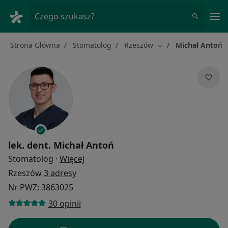
Me
Czego szukasz?
Strona Główna
Stomatolog
Rzeszów
Michał Antoń
Zmień miasto
lek. dent.
Michał Antoń
O specjalizacjach
Stomatolog
·
Więcej
Rzeszów
3 adresy
Nr PWZ: 3863025
30 opinii