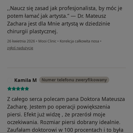
,,Naucz się zasad jak profesjonalista, by móc je
potem łamać jak artysta.” — Dr. Mateusz
Zachara jest dla Mnie artystą w dziedzinie
chirurgii plastycznej.
26 kwietnia 2026
•
Mooi Clinic
•
Korekcja całkowita nosa
•
w opinii użytkownika Szczęśliwa posiadaczka pięknego nosa
zgłoś nadużycie
Kamila M
Numer telefonu zweryfikowany
K
Z całego serca polecam pana Doktora Mateusza
Zacharę. Jestem po operacji powiększenia
piersi. Efekt już widzę , że przerósł moje
oczekiwania. Rozmiar piersi dobrany idealnie.
Zaufałam doktorowi w 100 procentach i to była