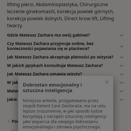
lifting piersi, Abdominoplastyka, Chirurgiczne
leczenie ginekomastii, korekcja powiek górnych,
korekcja powiek dolnych, Direct brow lift, Lifting
twarzy.
Gdzie Mateusz Zachara ma swój gabinet?
Czy Mateusz Zachara przyjmuje online, bez
konieczności pojawiania się w placówce?
Jak Mateusz Zachara akceptuje płatności po wizycie?
W jakich językach konsultuje Mateusz Zachara?
Jak Mateusz Zachara umawia wizyty?
W jakich godzinach przyjmuje Mateusz Zachara?
Dobrostan emocjonalny i
sztuczna inteligencja
Mateusz Zachara: co mówią pacjenci?
Jakie ubezpieczenia akceptuje Mateusz Zachara?
Niniejsza ankieta, przygotowana przez
zespół Patient Care Doctoralia, ma na celu
lepsze zrozumienie, w jaki sposób ludzie
korzystają z narzędzi sztucznej inteligencji
Powiązane wyszukiwania
jako wsparcia dla swojego dobrostanu
emocjonalnego i zdrowia psychicznego.