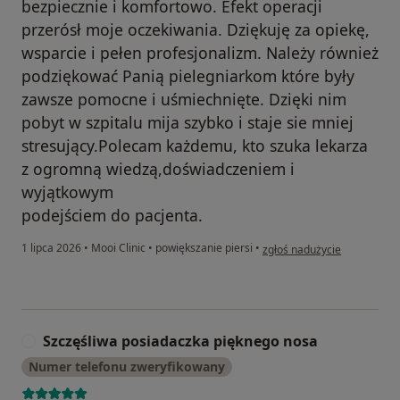
bezpiecznie i komfortowo. Efekt operacji
przerósł moje oczekiwania. Dziękuję za opiekę,
wsparcie i pełen profesjonalizm. Należy również
podziękować Panią pielegniarkom które były
zawsze pomocne i uśmiechnięte. Dzięki nim
pobyt w szpitalu mija szybko i staje sie mniej
stresujący.Polecam każdemu, kto szuka lekarza
z ogromną wiedzą,doświadczeniem i
wyjątkowym
podejściem do pacjenta.
w opinii użytkownika Domin
1 lipca 2026
•
Mooi Clinic
•
powiększanie piersi
•
zgłoś nadużycie
Szczęśliwa posiadaczka pięknego nosa
S
Numer telefonu zweryfikowany