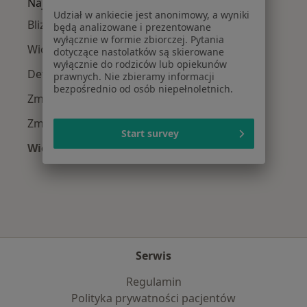
Najczęście leczone choroby
Udział w ankiecie jest anonimowy, a wyniki
Blizny w Polanicy-Zdroju
będą analizowane i prezentowane
wyłącznie w formie zbiorczej. Pytania
Wiotkość skóry w Polanicy-Zdroju
dotyczące nastolatków są skierowane
wyłącznie do rodziców lub opiekunów
Deformacje w Polanicy-Zdroju
prawnych. Nie zbieramy informacji
bezpośrednio od osób niepełnoletnich.
Zmiany skórne w Polanicy-Zdroju
Zmarszczki w Polanicy-Zdroju
Start survey
Więcej (15)
Więcej w kategorii: Najczęście leczone chorob
Serwis
Regulamin
Polityka prywatności pacjentów