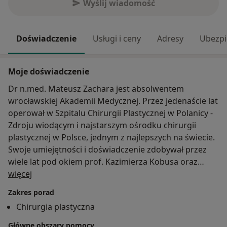
Wyślij wiadomość
Doświadczenie
Usługi i ceny
Adresy
Ubezpi
Moje doświadczenie
Dr n.med. Mateusz Zachara jest absolwentem
wrocławskiej Akademii Medycznej. Przez jedenaście lat
operował w Szpitalu Chirurgii Plastycznej w Polanicy -
Zdroju wiodącym i najstarszym ośrodku chirurgii
plastycznej w Polsce, jednym z najlepszych na świecie.
Swoje umiejętności i doświadczenie zdobywał przez
wiele lat pod okiem prof. Kazimierza Kobusa oraz
O mnie
innych wybitnych polskich i światowych chirurgów
więcej
plastycznych, wykonując kilka tysięcy zabiegów
Zakres porad
operacyjnych. W 2010 roku obronił tytuł doktora nauk
Chirurgia plastyczna
medycznych. Przebyte kursy i staże indywidualne w
prestiżowych ośrodkach chirurgii plastycznej w kraju i
Główne obszary pomocy