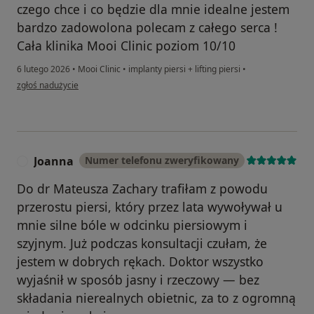
czego chce i co będzie dla mnie idealne jestem
bardzo zadowolona polecam z całego serca !
Cała klinika Mooi Clinic poziom 10/10
6 lutego 2026
•
Mooi Clinic
•
implanty piersi + lifting piersi
•
w opinii użytkownika Małgorzata
zgłoś nadużycie
Joanna
Numer telefonu zweryfikowany
J
Do dr Mateusza Zachary trafiłam z powodu
przerostu piersi, który przez lata wywoływał u
mnie silne bóle w odcinku piersiowym i
szyjnym. Już podczas konsultacji czułam, że
jestem w dobrych rękach. Doktor wszystko
wyjaśnił w sposób jasny i rzeczowy — bez
składania nierealnych obietnic, za to z ogromną