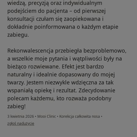
wiedzą, precyzją oraz indywidualnym
podejściem do pacjenta – od pierwszej
konsultacji czułam się zaopiekowana i
dokładnie poinformowana o każdym etapie
zabiegu.
Rekonwalescencja przebiegła bezproblemowo,
a wszelkie moje pytania i wątpliwości były na
bieżąco rozwiewane. Efekt jest bardzo
naturalny i idealnie dopasowany do mojej
twarzy. Jestem niezwykle wdzięczna za tak
wspaniałą opiekę i rezultat. Zdecydowanie
polecam każdemu, kto rozważa podobny
zabieg!
3 kwietnia 2026
•
Mooi Clinic
•
Korekcja całkowita nosa
•
w opinii użytkownika Aleksandra
zgłoś nadużycie