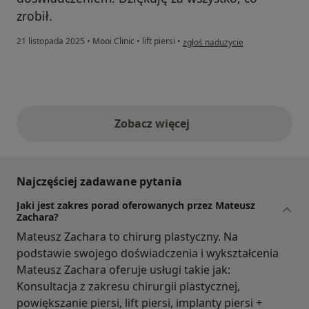
zrobił.
w opinii użytkownika Joanna
21 listopada 2025
•
Mooi Clinic
•
lift piersi
•
zgłoś nadużycie
Zobacz więcej
opinie powyżej
Najczęściej zadawane pytania
Jaki jest zakres porad oferowanych przez Mateusz
Zachara?
Mateusz Zachara to chirurg plastyczny. Na
podstawie swojego doświadczenia i wykształcenia
Mateusz Zachara oferuje usługi takie jak:
Konsultacja z zakresu chirurgii plastycznej,
powiększanie piersi, lift piersi, implanty piersi +