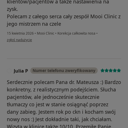
klientów/pacjentów a także nastawienia na
zysk.
Polecam z całego serca cały zespół Mooi Clinic z
jego mistrzem na czele
15 kwietnia 2026
•
Mooi Clinic
•
Korekcja całkowita nosa
•
w opinii użytkownika Magdalena
zgłoś nadużycie
Julia P
Numer telefonu zweryfikowany
J
Serdecznie polecam Pana dr. Mateusza :) Bardzo
konkretny, z realistycznym podejściem. Słucha
pacjentów, ale jednocześnie skutecznie
tłumaczy co jest w stanie osiągnąć poprzez
dany zabieg. Jestem rok po ckn i kocham swój
nowy nos :) Jest dokładnie taki, jak chciałam.
Wizyta w klinice także 10/10. Przemiłe Panie