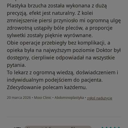
Plastyka brzucha została wykonana z dużą
precyzją, efekt jest naturalny. Z kolei
zmniejszenie piersi przyniosło mi ogromną ulgę
zdrowotną ustąpiły bóle pleców, a proporcje
sylwetki zostały pięknie wyrównane.
Obie operacje przebiegły bez komplikacji, a
opieka była na najwyższym poziomie Doktor był
dostępny, cierpliwie odpowiadał na wszystkie
pytania.
To lekarz z ogromną wiedzą, doświadczeniem i
indywidualnym podejściem do pacjenta.
Zdecydowanie polecam każdemu.
w opinii użytkownika Anna
20 marca 2026
•
Mooi Clinic
•
Abdominoplastyka
•
zgłoś nadużycie