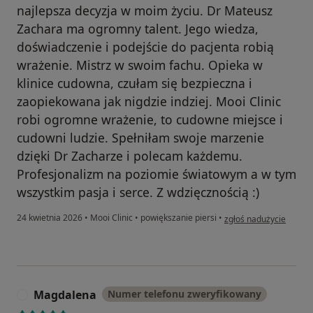
najlepsza decyzja w moim życiu. Dr Mateusz
Zachara ma ogromny talent. Jego wiedza,
doświadczenie i podejście do pacjenta robią
wrażenie. Mistrz w swoim fachu. Opieka w
klinice cudowna, czułam się bezpieczna i
zaopiekowana jak nigdzie indziej. Mooi Clinic
robi ogromne wrażenie, to cudowne miejsce i
cudowni ludzie. Spełniłam swoje marzenie
dzięki Dr Zacharze i polecam każdemu.
Profesjonalizm na poziomie światowym a w tym
wszystkim pasja i serce. Z wdzięcznością :)
w opinii użytkownika K
24 kwietnia 2026
•
Mooi Clinic
•
powiększanie piersi
•
zgłoś nadużycie
Magdalena
Numer telefonu zweryfikowany
M