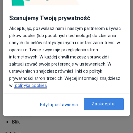
Adres 1
Adres 2
jazzowych prowadzonych m. in. przez Włodka Pawlika,
Bogdana Hołownię, Jana Mazura. Jest laureatem wielu
konkursów pianistycznych w latach 1992-1995.
Szanujemy Twoją prywatność
Mooi Clinic
Akceptując, pozwalasz nam i naszym partnerom używać
Jacka Kaczmarskiego 1,
57-320
Polanica Zdrój
plików cookie (lub podobnych technologii) do zbierania
danych do celów statystycznych i dostarczania treści w
Powiększ mapę
oparciu o Twoje zwyczaje przeglądania stron
otwiera się w nowej karcie
internetowych. W każdej chwili możesz sprawdzić i
zaktualizować swoje preferencje w ustawieniach. W
Dostępność
W tym gabinecie nie można umawiać wizyt przez
ustawieniach znajdziesz również linki do polityk
internet
prywatności stron trzecich. Więcej informacji znajdziesz
Co mam zrobić w tej sytuacji?
w
polityka cookies
Metody płatności (wizyty prywatne)
Zaakceptuj
Edytuj ustawienia
Karta płatnicza
Gotówka
Blik