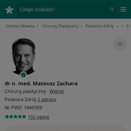
Me
Czego szukasz?
Strona Główna
Chirurg Plastyczny
Polanica Zdrój
Ma
Zmień m
dr n. med.
Mateusz Zachara
O specjalizacjach
Chirurg plastyczny
·
Więcej
Polanica Zdrój
2 adresy
Nr PWZ: 1846309
155 opinii