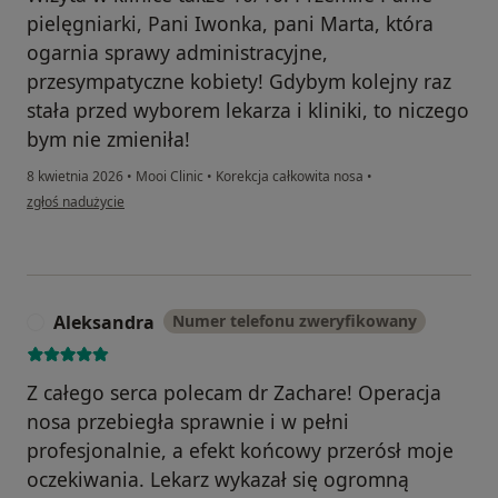
pielęgniarki, Pani Iwonka, pani Marta, która
ogarnia sprawy administracyjne,
przesympatyczne kobiety! Gdybym kolejny raz
stała przed wyborem lekarza i kliniki, to niczego
bym nie zmieniła!
8 kwietnia 2026
•
Mooi Clinic
•
Korekcja całkowita nosa
•
w opinii użytkownika Julia P
zgłoś nadużycie
Aleksandra
Numer telefonu zweryfikowany
A
Z całego serca polecam dr Zachare! Operacja
nosa przebiegła sprawnie i w pełni
profesjonalnie, a efekt końcowy przerósł moje
oczekiwania. Lekarz wykazał się ogromną