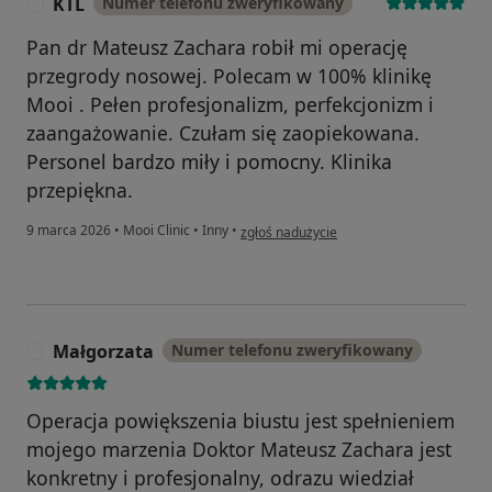
KTL
Numer telefonu zweryfikowany
K
Pan dr Mateusz Zachara robił mi operację
przegrody nosowej. Polecam w 100% klinikę
Mooi . Pełen profesjonalizm, perfekcjonizm i
zaangażowanie. Czułam się zaopiekowana.
Personel bardzo miły i pomocny. Klinika
przepiękna.
w opinii użytkownika KTL
9 marca 2026
•
Mooi Clinic
•
Inny
•
zgłoś nadużycie
Małgorzata
Numer telefonu zweryfikowany
M
Operacja powiększenia biustu jest spełnieniem
mojego marzenia Doktor Mateusz Zachara jest
konkretny i profesjonalny, odrazu wiedział