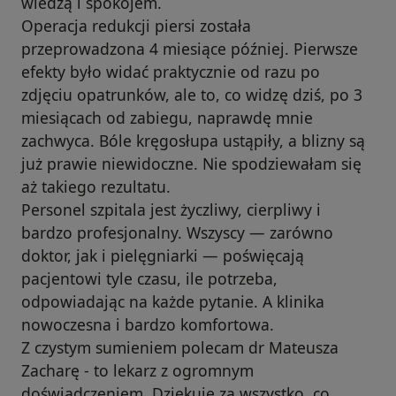
wiedzą i spokojem.
Operacja redukcji piersi została
przeprowadzona 4 miesiące później. Pierwsze
efekty było widać praktycznie od razu po
zdjęciu opatrunków, ale to, co widzę dziś, po 3
miesiącach od zabiegu, naprawdę mnie
zachwyca. Bóle kręgosłupa ustąpiły, a blizny są
już prawie niewidoczne. Nie spodziewałam się
aż takiego rezultatu.
Personel szpitala jest życzliwy, cierpliwy i
bardzo profesjonalny. Wszyscy — zarówno
doktor, jak i pielęgniarki — poświęcają
pacjentowi tyle czasu, ile potrzeba,
odpowiadając na każde pytanie. A klinika
nowoczesna i bardzo komfortowa.
Z czystym sumieniem polecam dr Mateusza
Zacharę - to lekarz z ogromnym
doświadczeniem. Dziękuję za wszystko, co