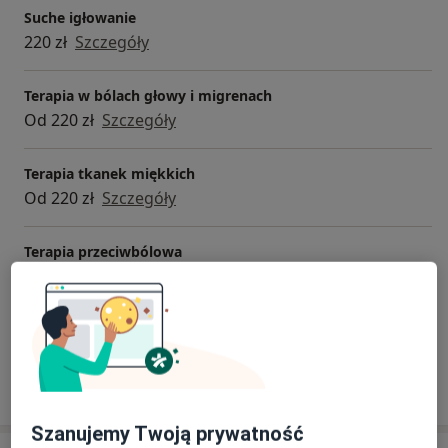
tajskiego.
Suche igłowanie
220 zł
Szczegóły
Terapia w bólach głowy i migrenach
Od 220 zł
Szczegóły
Terapia tkanek miękkich
Od 220 zł
Szczegóły
Terapia przeciwbólowa
Od 220 zł
Szczegóły
+ 16 usług
W jaki sposób ustalane są ceny?
Szanujemy Twoją prywatność