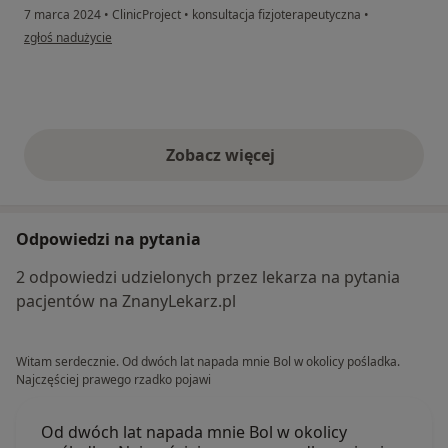
7 marca 2024
•
ClinicProject
•
konsultacja fizjoterapeutyczna
•
w opinii użytkownika Kas
zgłoś nadużycie
Zobacz więcej
opinie powyżej
Odpowiedzi na pytania
2 odpowiedzi udzielonych przez lekarza na pytania
pacjentów na ZnanyLekarz.pl
Witam serdecznie. Od dwóch lat napada mnie Bol w okolicy pośladka.
Najczęściej prawego rzadko pojawi
Od dwóch lat napada mnie Bol w okolicy