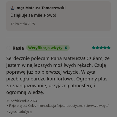
mgr Mateusz Tomaszewski
Dziękuje za miłe słowo!
12 kwietnia 2025
Kasia
Weryfikacja wizyty
K
Serdecznie polecam Pana Mateusza! Czułam, że
jestem w najlepszych możliwych rękach. Czuję
poprawę już po pierwszej wizycie. Wizyta
przebiegła bardzo komfortowo. Ogromny plus
za zaangażowanie, przyjazną atmosferę i
ogromną wiedzę.
31 października 2024
•
Fizjo-project Kiekrz
•
konsultacja fizjoterapeutyczna (pierwsza wizyta)
w opinii użytkownika Kasia
•
zgłoś nadużycie