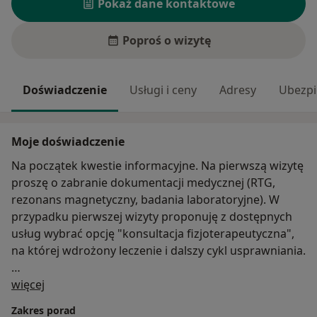
Pokaż dane kontaktowe
Poproś o wizytę
Doświadczenie
Usługi i ceny
Adresy
Ubezpi
Moje doświadczenie
Na początek kwestie informacyjne. Na pierwszą wizytę
proszę o zabranie dokumentacji medycznej (RTG,
rezonans magnetyczny, badania laboratoryjne). W
przypadku pierwszej wizyty proponuję z dostępnych
usług wybrać opcję "konsultacja fizjoterapeutyczna",
na której wdrożony leczenie i dalszy cykl usprawniania.
O mnie
Poniżej kilka słów o mnie.
więcej
Zakres porad