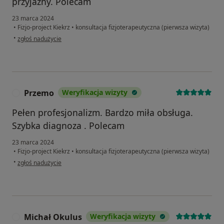
przyjazny. Polecam
23 marca 2024
•
Fizjo-project Kiekrz
•
konsultacja fizjoterapeutyczna (pierwsza wizyta)
w opinii użytkownika PP
•
zgłoś nadużycie
Przemo
Weryfikacja wizyty
P
Pełen profesjonalizm. Bardzo miła obsługa.
Szybka diagnoza . Polecam
23 marca 2024
•
Fizjo-project Kiekrz
•
konsultacja fizjoterapeutyczna (pierwsza wizyta)
w opinii użytkownika Przemo
•
zgłoś nadużycie
Michał Okulus
Weryfikacja wizyty
M