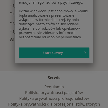
emocjonalnego i zdrowia psychicznego.
Fizjoterapeuci z PZU Zdrowie w Poznaniu
Udział w ankiecie jest anonimowy, a wyniki
Fizjoterapeuci z Enel-med w Poznaniu
będą analizowane i prezentowane
wyłącznie w formie zbiorczej. Pytania
Fizjoterapeuci z TELEMEDI w Poznaniu
dotyczące nastolatków są skierowane
wyłącznie do rodziców lub opiekunów
Fizjoterapeuci z LUX MED w Poznaniu
prawnych. Nie zbieramy informacji
bezpośrednio od osób niepełnoletnich.
Więcej (8)
Więcej w kategorii: Najpopularniejsze ubezpie
Start survey
Serwis
Regulamin
Polityka prywatności pacjentów
Polityka prywatności profesjonalistów
Polityka prywatności dla profesjonalistów, których