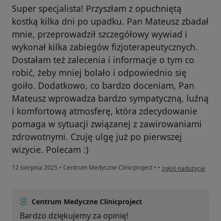
Super specjalista! Przyszłam z opuchniętą
kostką kilka dni po upadku. Pan Mateusz zbadał
mnie, przeprowadził szczegółowy wywiad i
wykonał kilka zabiegów fizjoterapeutycznych.
Dostałam też zalecenia i informacje o tym co
robić, żeby mniej bolało i odpowiednio się
goiło. Dodatkowo, co bardzo doceniam, Pan
Mateusz wprowadza bardzo sympatyczną, luźną
i komfortową atmosferę, która zdecydowanie
pomaga w sytuacji związanej z zawirowaniami
zdrowotnymi. Czuję ulgę już po pierwszej
wizycie. Polecam :)
w opinii użytkownika 
12 sierpnia 2025
•
Centrum Medyczne Clinicproject
•
•
zgłoś nadużycie
Centrum Medyczne Clinicproject
Bardzo dziękujemy za opinię!