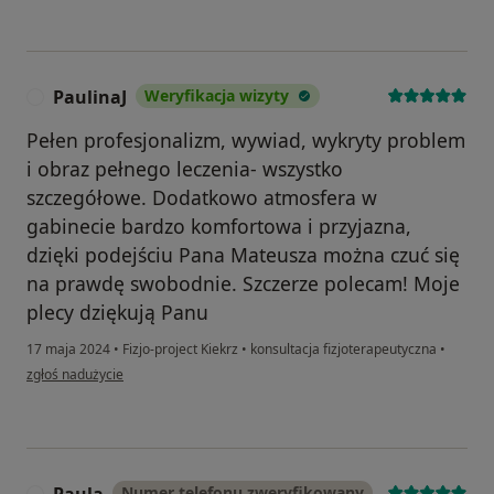
PaulinaJ
Weryfikacja wizyty
P
Pełen profesjonalizm, wywiad, wykryty problem
i obraz pełnego leczenia- wszystko
szczegółowe. Dodatkowo atmosfera w
gabinecie bardzo komfortowa i przyjazna,
dzięki podejściu Pana Mateusza można czuć się
na prawdę swobodnie. Szczerze polecam! Moje
plecy dziękują Panu
17 maja 2024
•
Fizjo-project Kiekrz
•
konsultacja fizjoterapeutyczna
•
w opinii użytkownika PaulinaJ
zgłoś nadużycie
Numer telefonu zweryfikowany
P