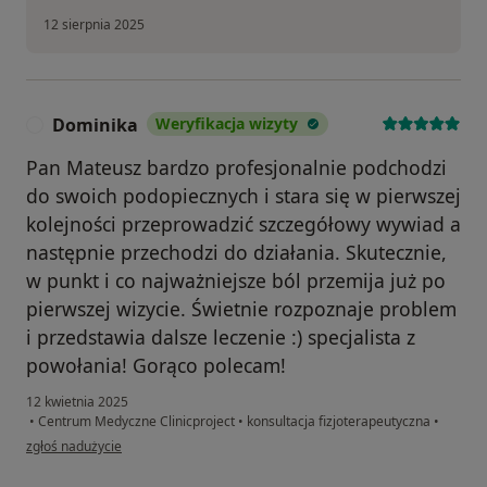
12 sierpnia 2025
Dominika
Weryfikacja wizyty
D
Pan Mateusz bardzo profesjonalnie podchodzi
do swoich podopiecznych i stara się w pierwszej
kolejności przeprowadzić szczegółowy wywiad a
następnie przechodzi do działania. Skutecznie,
w punkt i co najważniejsze ból przemija już po
pierwszej wizycie. Świetnie rozpoznaje problem
i przedstawia dalsze leczenie :) specjalista z
powołania! Gorąco polecam!
12 kwietnia 2025
•
Centrum Medyczne Clinicproject
•
konsultacja fizjoterapeutyczna
•
w opinii użytkownika Dominika
zgłoś nadużycie