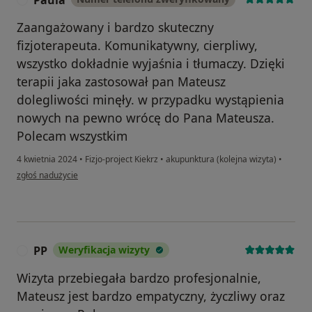
Paula
Zaangażowany i bardzo skuteczny
fizjoterapeuta. Komunikatywny, cierpliwy,
wszystko dokładnie wyjaśnia i tłumaczy. Dzięki
terapii jaka zastosował pan Mateusz
dolegliwości minęły. w przypadku wystąpienia
nowych na pewno wrócę do Pana Mateusza.
Polecam wszystkim
4 kwietnia 2024
•
Fizjo-project Kiekrz
•
akupunktura (kolejna wizyta)
•
w opinii użytkownika Paula
zgłoś nadużycie
PP
Weryfikacja wizyty
P
Wizyta przebiegała bardzo profesjonalnie,
Mateusz jest bardzo empatyczny, życzliwy oraz