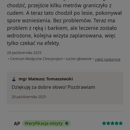
chodzić, przejście kilku metrów graniczyło z
cudem. A teraz tato chodził po lesie, pokonywał
spore wzniesienia. Bez problemów. Teraz ma
problem z ręką i barkiem, ale leczenie zostało
wdrożone, kolejna wizyta zaplanowana, więc
tylko czekać na efekty.
28 października 2025
w opinii użytkownika 
•
Centrum Medyczne Clinicproject
•
suche igłowanie
•
zgłoś nadużycie
mgr Mateusz Tomaszewski
Dziękuję za dobre słowo! Pozdrawiam
28 października 2025
AP
Weryfikacja wizyty
A