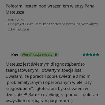
Polecam. Jestem pod wrażeniem wiedzy Pana
Mateusza
9 marca 2024
•
Fizjo-project Kiekrz
•
konsultacja fizjoterapeutyczna (pierwsza wizyta)
w opinii użytkownika Michał Okulus
•
zgłoś nadużycie
Kas
Weryfikacja wizyty
K
Mateusz jest świetnym diagnostą,bardzo
zaangażowanym i otwartym specjalistą.
Uważam, że poradził sobie świetnie z moim
"problematycznym i operowanym wiele razy
kręgosłupem". Igłoterapia była strzałem w
dziesiątkę!! Bardzo dziękuję za pomoc i polecam
wszystkim cierpiącym pacjentom :)