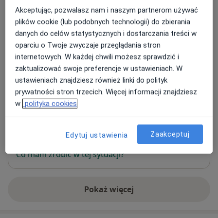
Adresy (2)
Akceptując, pozwalasz nam i naszym partnerom używać
plików cookie (lub podobnych technologii) do zbierania
Online
Adres
danych do celów statystycznych i dostarczania treści w
oparciu o Twoje zwyczaje przeglądania stron
internetowych. W każdej chwili możesz sprawdzić i
Konsultacja online
zaktualizować swoje preferencje w ustawieniach. W
ustawieniach znajdziesz również linki do polityk
prywatności stron trzecich. Więcej informacji znajdziesz
w
polityka cookies
Dostępność
W tym gabinecie nie można umawiać wizyt przez
Zaakceptuj
Edytuj ustawienia
internet
Co mam zrobić w tej sytuacji?
Pokaż więcej
o adresie