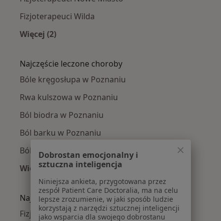
Fizjoterapeuci Wilda
Więcej (2)
Więcej w kategorii: Fizjoterapeuci w pobliżu
Najczęście leczone choroby
Bóle kręgosłupa w Poznaniu
Rwa kulszowa w Poznaniu
Ból biodra w Poznaniu
Ból barku w Poznaniu
Ból kolana w Poznaniu
Dobrostan emocjonalny i
sztuczna inteligencja
Więcej (15)
Więcej w kategorii: Najczęście leczone chorob
Niniejsza ankieta, przygotowana przez
zespół Patient Care Doctoralia, ma na celu
Najpopularniejsze ubezpieczenia
lepsze zrozumienie, w jaki sposób ludzie
korzystają z narzędzi sztucznej inteligencji
Fizjoterapeuci z Allianz w Poznaniu
jako wsparcia dla swojego dobrostanu