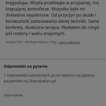
kręgosłupa. Wizyta przebiegła w przyjaznej, nie
krępującej atmosferze. Wszystko było mi
dokładnie wyjaśnione. Od przyczyn po skutki i
konieczność zastosowania danej techniki. Same
konkrety, skuteczna terapia. Wysłałam do niego
pół rodziny i wielu znajomych.
w opinii użytkownika Paulina
16 lipca 2021
•
W innym miejscu
•
Inny
•
zgłoś nadużycie
Odpowiedzi na pytania
1 odpowiedzi udzielonych przez lekarza na pytania
pacjentów na ZnanyLekarz.pl
kolano-łękotka