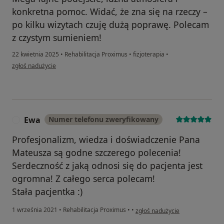
konkretna pomoc. Widać, że zna się na rzeczy –
po kilku wizytach czuję dużą poprawę. Polecam
z czystym sumieniem!
22 kwietnia 2025
•
Rehabilitacja Proximus
•
fizjoterapia
•
w opinii użytkownika Szymon
zgłoś nadużycie
Ewa
Numer telefonu zweryfikowany
E
Profesjonalizm, wiedza i doświadczenie Pana
Mateusza są godne szczerego polecenia!
Serdeczność z jaką odnosi się do pacjenta jest
ogromna! Z całego serca polecam!
Stała pacjentka :)
w opinii użytkownika Ewa
1 września 2021
•
Rehabilitacja Proximus
•
•
zgłoś nadużycie