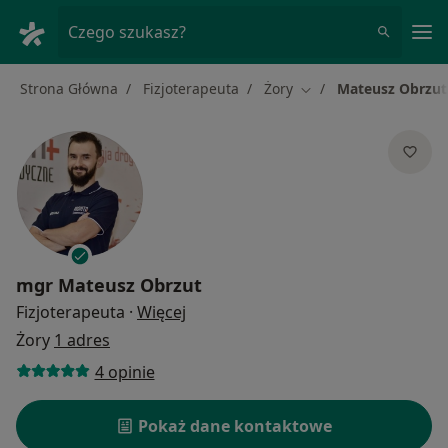
Me
Czego szukasz?
Strona Główna
Fizjoterapeuta
Żory
Mateusz Obrzut
Zmień miasto
mgr
Mateusz Obrzut
O specjalizacjach
Fizjoterapeuta
·
Więcej
Żory
1 adres
4 opinie
Pokaż dane kontaktowe