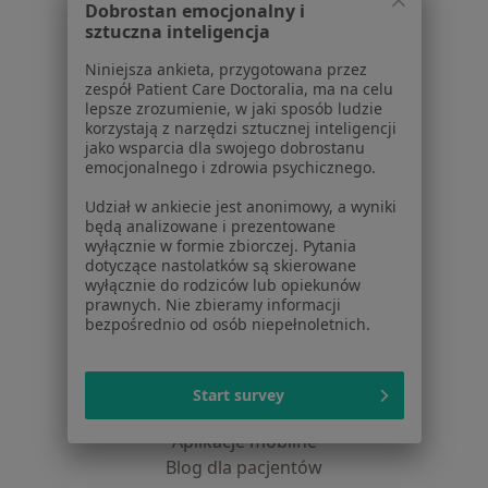
Dobrostan emocjonalny i
Polityka cookies
sztuczna inteligencja
Jak działają wyniki wyszukiwania
Niniejsza ankieta, przygotowana przez
Dostępność
zespół Patient Care Doctoralia, ma na celu
O nas
lepsze zrozumienie, w jaki sposób ludzie
Praca
Rekrutujemy!
korzystają z narzędzi sztucznej inteligencji
jako wsparcia dla swojego dobrostanu
Partnerzy
emocjonalnego i zdrowia psychicznego.
Centrum prasowe
Kontakt
Udział w ankiecie jest anonimowy, a wyniki
będą analizowane i prezentowane
Dla pacjentów
wyłącznie w formie zbiorczej. Pytania
dotyczące nastolatków są skierowane
Lekarze
wyłącznie do rodziców lub opiekunów
prawnych. Nie zbieramy informacji
Placówki medyczne
bezpośrednio od osób niepełnoletnich.
Pytania i odpowiedzi
Usługi i zabiegi
Choroby
Start survey
Pomoc
Aplikacje mobilne
Blog dla pacjentów