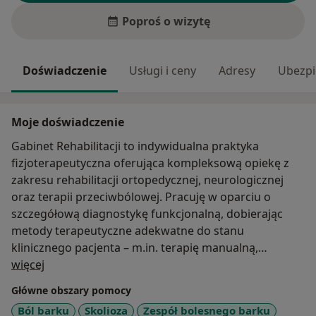
Poproś o wizytę
Doświadczenie
Usługi i ceny
Adresy
Ubezpi
Moje doświadczenie
Gabinet Rehabilitacji to indywidualna praktyka
fizjoterapeutyczna oferująca kompleksową opiekę z
zakresu rehabilitacji ortopedycznej, neurologicznej
oraz terapii przeciwbólowej. Pracuję w oparciu o
szczegółową diagnostykę funkcjonalną, dobierając
metody terapeutyczne adekwatne do stanu
klinicznego pacjenta – m.in. terapię manualną,
O mnie
ćwiczenia neurofizjologiczne czy trening funkcjonalny.
więcej
Główne obszary pomocy
Terapia prowadzona jest zarówno w gabinecie, jak i w
Ból barku
Skolioza
Zespół bolesnego barku
formie wizyt domowych – co pozwala na elastyczne