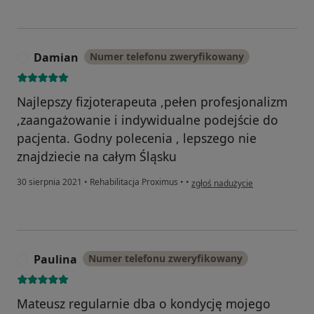
Damian
Numer telefonu zweryfikowany
D
Najlepszy fizjoterapeuta ,pełen profesjonalizm
,zaangażowanie i indywidualne podejście do
pacjenta. Godny polecenia , lepszego nie
znajdziecie na całym Śląsku
w opinii użytkownika Damian
30 sierpnia 2021
•
Rehabilitacja Proximus
•
•
zgłoś nadużycie
Paulina
Numer telefonu zweryfikowany
P
Mateusz regularnie dba o kondycję mojego