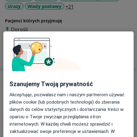
a11y_sr_more_diseases
Urazy
Wady postawy
+21
dostosowanie procesu usprawniania do potrzeb i
możliwości pacjenta. Moim celem jest skuteczne
Pacjenci których przyjmuję
przywracanie sprawności, poprawa jakości życia oraz
prewencja nawrotów dolegliwości.
Dorośli
Dzieci w wieku od 3 lat
Pokaż więcej
o doświadczeniu
Usługi i ceny
Szanujemy Twoją prywatność
Fizjoterapia
Akceptując, pozwalasz nam i naszym partnerom używać
130 zł
Szczegóły
plików cookie (lub podobnych technologii) do zbierania
danych do celów statystycznych i dostarczania treści w
Rehabilitacja domowa
oparciu o Twoje zwyczaje przeglądania stron
150 zł
Szczegóły
internetowych. W każdej chwili możesz sprawdzić i
zaktualizować swoje preferencje w ustawieniach. W