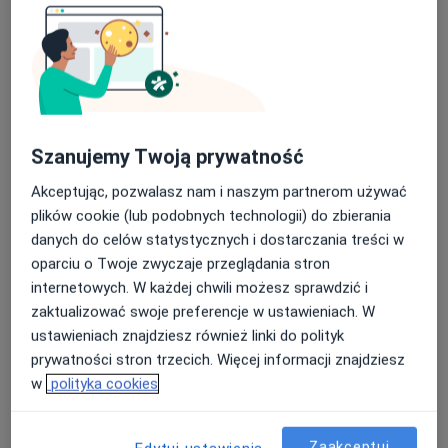
Konsultacja fizjoterapeutyczna
180 zł
Specjalista nie oferuje umawiania online pod tym adresem.
Poproś o wizytę
Szanujemy Twoją prywatność
Akceptując, pozwalasz nam i naszym partnerom używać
plików cookie (lub podobnych technologii) do zbierania
danych do celów statystycznych i dostarczania treści w
oparciu o Twoje zwyczaje przeglądania stron
internetowych. W każdej chwili możesz sprawdzić i
zaktualizować swoje preferencje w ustawieniach. W
Alimed Centrum Medyczne
ustawieniach znajdziesz również linki do polityk
·
Więcej
Medycyna pracy, Endokrynologia, Ginekologia
prywatności stron trzecich. Więcej informacji znajdziesz
3165 opinii
w
polityka cookies
Wodzisławska 14, Żory
•
Mapa
Zaakceptuj