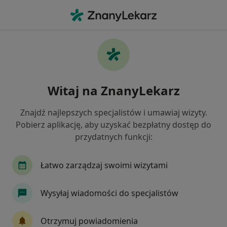
Me
Skolioza • Żory, śląskie
Filtry
• 1
Ubezpieczenie
Map
Skolioza specjaliści w Żorach
Witaj na ZnanyLekarz
Jak działają wyniki wyszukiwania
Znajdź najlepszych specjalistów i umawiaj wizyty.
Pobierz aplikację, aby uzyskać bezpłatny dostęp do
Jakiego specjalisty szukasz?
przydatnych funkcji:
Fizjoterapeuta
Ortopeda
Fizjoterapeuta d
Łatwo zarządzaj swoimi wizytami
Wysyłaj wiadomości do specjalistów
Otrzymuj powiadomienia