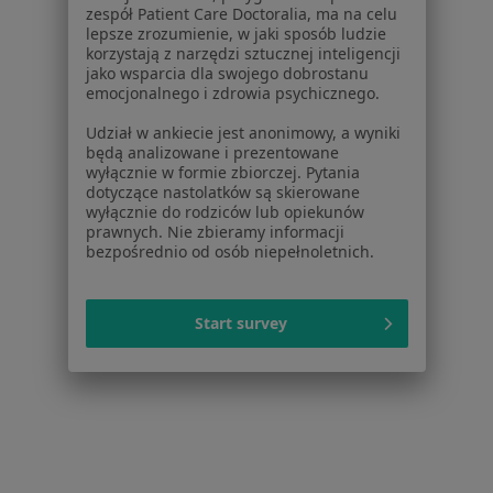
zespół Patient Care Doctoralia, ma na celu
Skolioza w Sosnowcu
lepsze zrozumienie, w jaki sposób ludzie
korzystają z narzędzi sztucznej inteligencji
Więcej (14)
jako wsparcia dla swojego dobrostanu
emocjonalnego i zdrowia psychicznego.
Więcej w kategorii: W pobliżu Żorów
Udział w ankiecie jest anonimowy, a wyniki
Schorzenia w Żorach
będą analizowane i prezentowane
Choroby serca w Żorach
wyłącznie w formie zbiorczej. Pytania
dotyczące nastolatków są skierowane
Zaburzenia rytmu serca w Żorach
wyłącznie do rodziców lub opiekunów
prawnych. Nie zbieramy informacji
Cukrzyca w Żorach
bezpośrednio od osób niepełnoletnich.
Osteoporoza w Żorach
Start survey
Otyłość w Żorach
Więcej (14)
Więcej w kategorii: Schorzenia w Żorach
Skolioza Specjaliści W Żorach