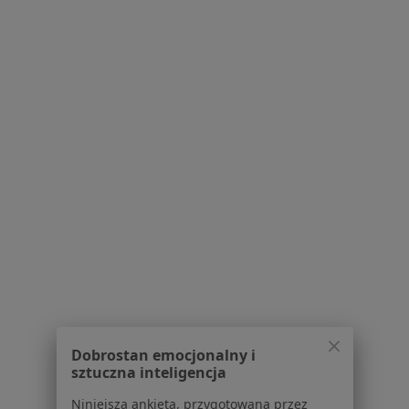
Młyńska 10, Rybnik
•
Mapa
Gabinet fizjoterapii Michalina Knapik
Rehabilitacja
100 zł
Specjalista nie oferuje umawiania online pod tym adresem.
Poproś o wizytę
1
2
Powiązane wyszukiwania
W pobliżu Żorów
Skolioza w Katowicach
Skolioza w Gliwicach
Dobrostan emocjonalny i
Skolioza w Bielsku-Białej
sztuczna inteligencja
Skolioza w Chorzowie
Niniejsza ankieta, przygotowana przez