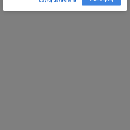
Konsultacja lekarza medycyny pracy
od 80 zł
Edytuj ustawienia
dr Tomasz
Michał Smołczyk
Zakrzewski
lekarz medycyny
lekarz rodzinny
pracy
Brak dostępnych specjalistów z wolnymi terminami w tym centrum medycznym.
Pokaż profil
Centrum Medyczne Proelmed -