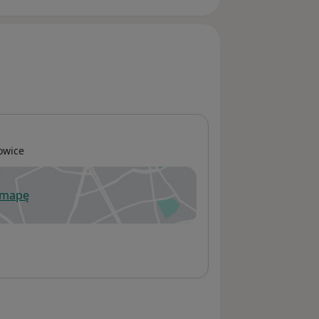
owice
 mapę
wiera się w nowej karcie