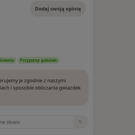
Dodaj swoją opinię
śnienia
Przyjazny gabinet
rujemy je zgodnie z naszymi
iach i sposobie obliczania gwiazdek
ięcej o opiniach
niach