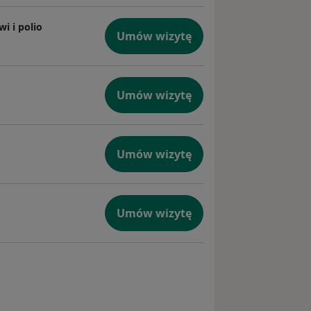
jest
kto
i i polio
fortowo i
Umów wizytę
c, jestem
Umów wizytę
, aby
półpracę
espołu,
Umów wizytę
y
Umów wizytę