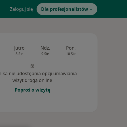
Zaloguj się
Dla profesjonalistów
Jutro
Ndz,
Pon,
Wt,
Śr,
8 Sie
9 Sie
10 Sie
11 Sie
12 Si
inika nie udostępnia opcji umawiania
wizyt drogą online
Poproś o wizytę
dpowiedzi na pytania (7)