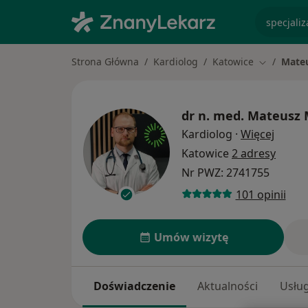
specjaliz
Strona Główna
Kardiolog
Katowice
Mateu
Zmień mia
dr n. med.
Mateusz 
O spec
Kardiolog
·
Więcej
Katowice
2 adresy
Nr PWZ: 2741755
101 opinii
Umów wizytę
Doświadczenie
Aktualności
Usług