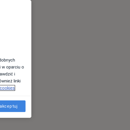
odobnych
i w oparciu o
awdzić i
wnież linki
 cookies
akceptuj