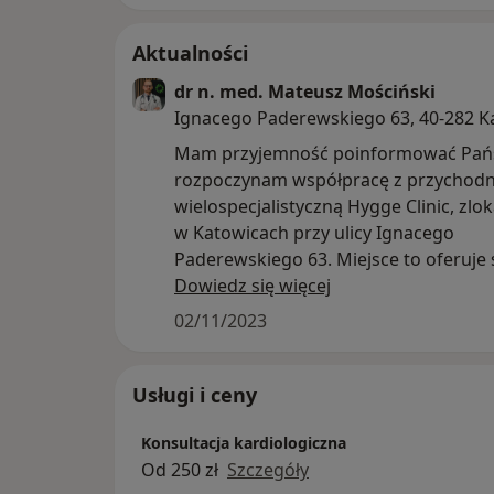
Kardiologicznego (PTK), Polskiego Towarzy
Europejskiego Towarzystwa Miażdżycowego (
Aktualności
angielskim.
dr n. med. Mateusz Mościński
Ignacego Paderewskiego 63, 40-282 K
Mam przyjemność poinformować Pańs
rozpoczynam współpracę z przychodn
wielospecjalistyczną Hygge Clinic, zlo
w Katowicach przy ulicy Ignacego
Paderewskiego 63. Miejsce to oferuje 
zakres usług medycznych, stawiając n
Dowiedz się więcej
kompleksową opiekę zdrowotną, real
02/11/2023
duchu filozofii hygge oraz koncepcji o
zdrowotnej opartej na wartościach.
Usługi i ceny
Cechą charakterystyczną Hygge Clinic 
Konsultacja kardiologiczna
innowacyjne podejście do opieki medy
Od 250 zł
Szczegóły
łączące się z przyjaznym i spokojnym