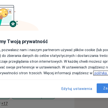
 Śląskiego Uniwersytetu Medycznego.
my Twoją prywatność
 zacząłem zajmować się kardiologią.
tykułów o tematyce kardiologicznej w
, pozwalasz nam i naszym partnerom używać plików cookie (lub p
 Rok po zakończeniu studiów
) do zbierania danych do celów statystycznych i dostarczania treśc
a podstawie dysertacji dotyczącej
zaje przeglądania stron internetowych. W każdej chwili możesz spr
oku uzyskałem tytuł specjalisty
wać swoje preferencje w ustawieniach. W ustawieniach znajdziesz ró
ekarskiej zawodowo jestem związany z
prywatności stron trzecich. Więcej informacji znajdziesz w
polityka
ologii Wojewódzkiego Szpitala
się podchodzić do medycyny i
c się tylko na wybranych ich aspektach,
Za
Edytuj ustawienia
ające na celu poszerzenie mojej
serca
Nadciśnienie tętnicze
im pacjentom najlepszej możliwej
a11y_sr_more_diseases
+17
in. interwencyjnym i zachowawczym