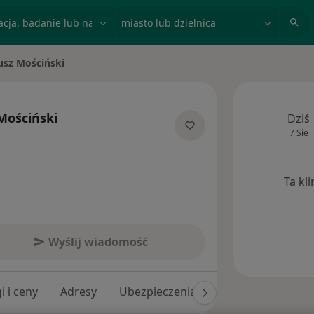
acja, badanie lub nazwisko
miasto lub dzielnica
sz Mościński
sto
Mościński
Dziś
7 Sie
jalizacjach
Ta kl
Wyślij wiadomość
i i ceny
Adresy
Ubezpieczenia
Opinie (101)
O