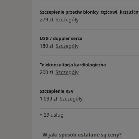
środowiskiem. W Hygge Clinic pacjent 
najważniejszy, a celem jest aby każdy, 
Szczepienie przeciw błonicy, tężcowi, krztuścow
przekroczy próg poradni czuł się kom
279 zł
Szczegóły
bezpiecznie.
Jako nowy członek zespołu Hygge Clini
USG / doppler serca
pełen entuzjazmu i gotów do działania
180 zł
Szczegóły
przyczynić się do dalszego rozwoju tej
wyjątkowej placówki. Cieszę się na ws
Telekonsultacja kardiologiczna
zarówno z pacjentami, jak i z resztą z
200 zł
Szczegóły
mając na uwadze najwyższe standard
opieki medycznej.
Szczepienie RSV
1 099 zł
Szczegóły
+ 29 usług
W jaki sposób ustalane są ceny?