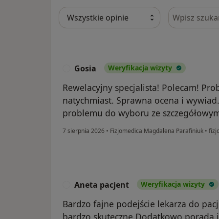
Szukaj w opi
Gosia
Weryfikacja wizyty
G
Rewelacyjny specjalista! Polecam! Pr
natychmiast. Sprawna ocena i wywiad.
problemu do wyboru ze szczegółowy
7 sierpnia 2026
•
Fizjomedica Magdalena Parafiniuk
•
fizj
Aneta pacjent
Weryfikacja wizyty
A
Bardzo fajne podejście lekarza do pac
bardzo skuteczne.Dodatkowo porada ja