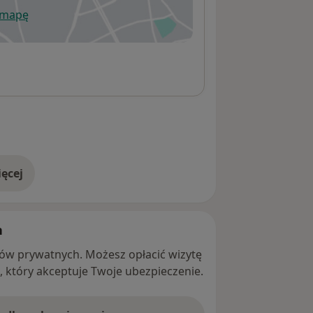
 mapę
wiera się w nowej karcie
ęcej
adresie
h
ntów prywatnych. Możesz opłacić wizytę
ę, który akceptuje Twoje ubezpieczenie.