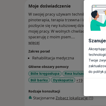
Moje doświadczenie
W swojej pracy używam technik manualnych 
pinoterapia, terapia trzewna i innych. Pop
pozbycie się rwy kulszowej dzięki pracy na 
mojej pracy. W wolnych chwilach pływam ka
spaceruję z moim psem.
Szanuje
O mnie
więcej
Obecnie współpracuje z gabinetem FizjoLif
Akceptując
Zakres porad
poprzez portal znanylekarz.pl) oraz SOMA C
technologii
Rehabilitacja medyczna
Twoje zwyc
zaktualizo
Główne obszary pomocy
do polityk 
Bóle kręgosłupa
Rwa kulszowa
Zespo
a11y_sr_mor
Ból barku
Dyskopatia
+19
Rodzaje konsultacji
Stacjonarne
Zobacz lokalizacje (1)