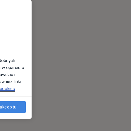
odobnych
i w oparciu o
awdzić i
wnież linki
 cookies
akceptuj