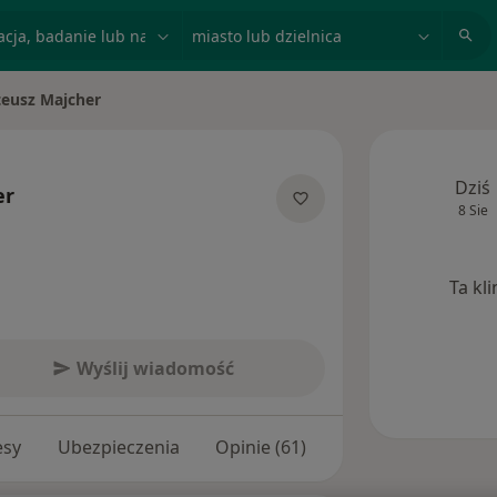
acja, badanie lub nazwisko
miasto lub dzielnica
eusz Majcher
iasto
Dziś
er
8 Sie
 specjalizacjach
Ta kl
Wyślij wiadomość
esy
Ubezpieczenia
Opinie (61)