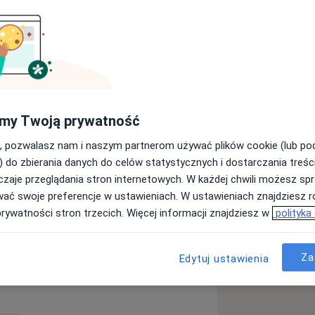
takich jak manipulacja powięzi,
rawa równowagi po terapii barku lub
głowie to tylko niektóre z efektów
jakiem, wspinam się na ścianki i
my Twoją prywatność
e (możliwość umawiania wizyt online
, pozwalasz nam i naszym partnerom używać plików cookie (lub p
entrum Rehabilitacji.
) do zbierania danych do celów statystycznych i dostarczania treśc
zaje przeglądania stron internetowych. W każdej chwili możesz spr
wać swoje preferencje w ustawieniach. W ustawieniach znajdziesz ró
prywatności stron trzecich. Więcej informacji znajdziesz w
polityka
ły mięśniowo-powięziowe
e_diseases
Za
Edytuj ustawienia