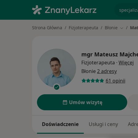
specjaliz
Strona Główna
Fizjoterapeuta
Błonie
Mat
Zmień m
mgr
Mateusz Majch
O
Fizjoterapeuta
·
Więcej
Błonie
2 adresy
61 opinii
Umów wizytę
Doświadczenie
Usługi i ceny
Adr