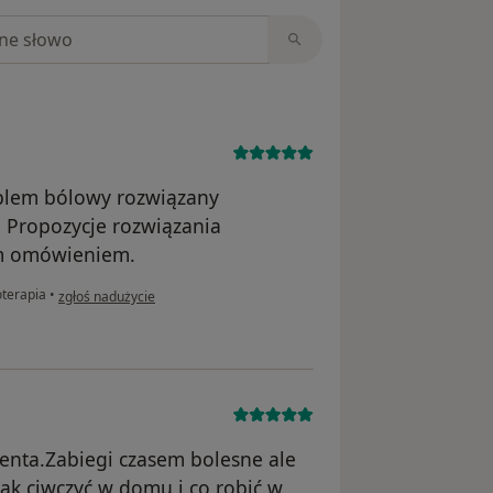
niach
oblem bólowy rozwiązany
 Propozycje rozwiązania
m omówieniem.
w opinii użytkownika Gosia
oterapia
•
zgłoś nadużycie
jenta.Zabiegi czasem bolesne ale
k ciwczyć w domu i co robić w