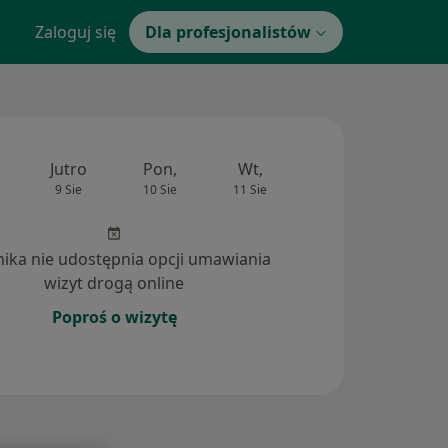
Zaloguj się
Dla profesjonalistów
Jutro
Pon,
Wt,
Śr,
Czw
9 Sie
10 Sie
11 Sie
12 Sie
13 Si
inika nie udostępnia opcji umawiania
wizyt drogą online
Poproś o wizytę