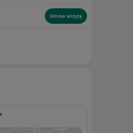
Umów wizytę
k