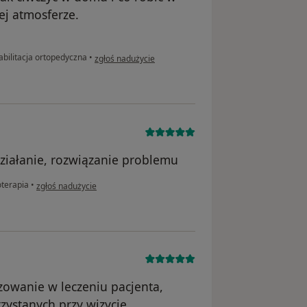
ej atmosferze.
w opinii użytkownika Aneta pacjent
bilitacja ortopedyczna
•
zgłoś nadużycie
działanie, rozwiązanie problemu
w opinii użytkownika Kate
oterapia
•
zgłoś nadużycie
zowanie w leczeniu pacjenta,
ystanych przy wizycie,