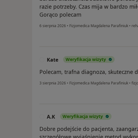
razie potrzeby. Czas mija w bardzo mił
Gorąco polecam
6 sierpnia 2026
•
Fizjomedica Magdalena Parafiniuk
•
reha
Kate
Weryfikacja wizyty
K
Polecam, trafna diagnoza, skuteczne 
3 sierpnia 2026
•
Fizjomedica Magdalena Parafiniuk
•
fizj
A.K
Weryfikacja wizyty
A
Dobre podejście do pacjenta, zaangar
szczegółowe wyjaśnienie metod wykorz