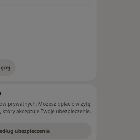
ęcej
adresie
h
ntów prywatnych. Możesz opłacić wizytę
ę, który akceptuje Twoje ubezpieczenie.
według ubezpieczenia