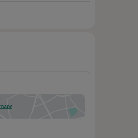
 mapę
wiera się w nowej karcie