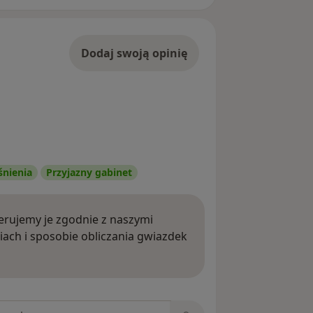
Dodaj swoją opinię
śnienia
Przyjazny gabinet
rujemy je zgodnie z naszymi
iach i sposobie obliczania gwiazdek
ięcej o opiniach
niach