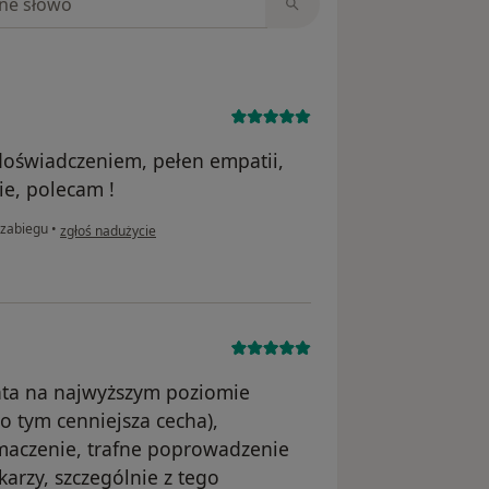
doświadczeniem, pełen empatii,
ie, polecam !
w opinii użytkownika E.H
 zabiegu
•
zgłoś nadużycie
nta na najwyższym poziomie
o tym cenniejsza cecha),
umaczenie, trafne poprowadzenie
karzy, szczególnie z tego