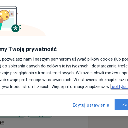
 (PTU) i Europejskiego Towarzystwa
my Twoją prywatność
etodą laparoskopową ze szczególnym
in. rak prostaty, rak pęcherza
, pozwalasz nam i naszym partnerom używać plików cookie (lub p
) do zbierania danych do celów statystycznych i dostarczania treśc
VE MEDICA ( prostatektomia radykalna
zaje przeglądania stron internetowych. W każdej chwili możesz spr
wać swoje preferencje w ustawieniach. W ustawieniach znajdziesz ró
ych Ośrodkach krajowych i
prywatności stron trzecich. Więcej informacji znajdziesz w
polityka
rcelona ) . Liczne konferencje o
Laparoscopy & Robotics, Lipsk,
titute for Research into Cancer of the
Za
Edytuj ustawienia
 moczowego
Rak jądra
rgii laparoskopowej ( urologia ). Kurs
a11y_sr_more_diseases
+8
ademy w Belgii.