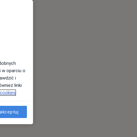
odobnych
i w oparciu o
awdzić i
wnież linki
 cookies
akceptuj