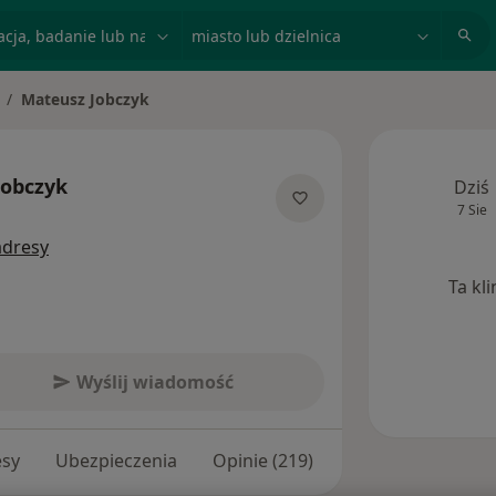
acja, badanie lub nazwisko
miasto lub dzielnica
Mateusz Jobczyk
mień miasto
Jobczyk
Dziś
7 Sie
izacjach
adresy
Ta kl
Wyślij wiadomość
esy
Ubezpieczenia
Opinie (219)