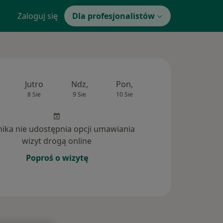
Zaloguj się
Dla profesjonalistów
Jutro
Ndz,
Pon,
Wt,
Śr,
8 Sie
9 Sie
10 Sie
11 Sie
12 Si
inika nie udostępnia opcji umawiania
wizyt drogą online
Poproś o wizytę