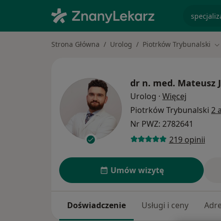
specjaliz
Strona Główna
Urolog
Piotrków Trybunalski
Z
dr n. med.
Mateusz 
O specjal
Urolog
·
Więcej
Piotrków Trybunalski
2 
Nr PWZ: 2782641
219 opinii
Umów wizytę
Doświadczenie
Usługi i ceny
Adr