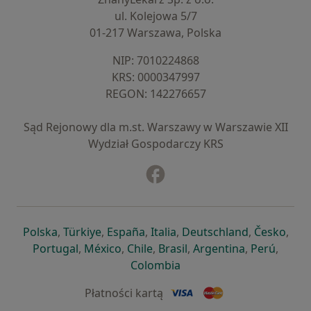
ul. Kolejowa 5/7
01-217 Warszawa, Polska
NIP: ⁠7010224868
KRS: ⁠0000347997
REGON: ⁠142276657
Sąd Rejonowy dla m.st. Warszawy w Warszawie XII
Wydział Gospodarczy KRS
Facebook
otwiera się w nowej karcie
otwiera się w nowej karcie
otwiera się w nowej karcie
otwiera się w nowej karcie
otwiera się w nowej karci
otwiera się
otwi
Polska
,
Türkiye
,
España
,
Italia
,
Deutschland
,
Česko
,
otwiera się w nowej karcie
otwiera się w nowej karcie
otwiera się w nowej karcie
otwiera się w nowej kar
otwiera się 
otwier
Portugal
,
México
,
Chile
,
Brasil
,
Argentina
,
Perú
,
otwiera się w nowej karc
Colombia
Płatności kartą