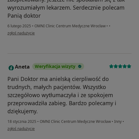
wyrozumiałym lekarzem. Serdecznie polecam
Panią doktor
6 lutego 2025
•
OMNI Clinic Centrum Medyczne Wrocław
•
•
w opinii użytkownika Magdalena
zgłoś nadużycie
Aneta
Weryfikacja wizyty
A
Pani Doktor ma anielską cierpliwość do
trudnych, małych pacjentów. Wszystko
szczegółowo wytłumaczyła i ze spokojem
przeprowadziła zabieg. Bardzo polecamy i
dziękujemy.
18 stycznia 2025
•
OMNI Clinic Centrum Medyczne Wrocław
•
Inny
•
w opinii użytkownika Aneta
zgłoś nadużycie