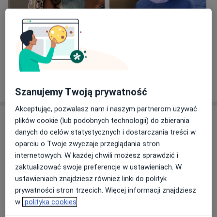
Zobacz galerię (2)
Pokaż więcej
o doświadczeniu
Szanujemy Twoją prywatność
Akceptując, pozwalasz nam i naszym partnerom używać
Aktualności
plików cookie (lub podobnych technologii) do zbierania
danych do celów statystycznych i dostarczania treści w
dr n. med. Marzena Kozakiewicz
oparciu o Twoje zwyczaje przeglądania stron
Legnicka 56, 54-204 Wrocław
internetowych. W każdej chwili możesz sprawdzić i
W Centrum Medycznym OMNI Clinic wykonujemy
zaktualizować swoje preferencje w ustawieniach. W
zabieg podcięcia wędzidełka języka.
ustawieniach znajdziesz również linki do polityk
prywatności stron trzecich. Więcej informacji znajdziesz
Podcięcie wędzidełka języka to coraz częściej
w
polityka cookies
wykonywany prosty zabieg przez chirurga