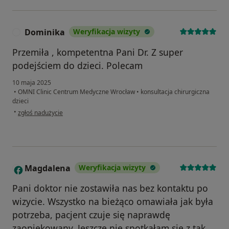
Dominika
Weryfikacja wizyty
D
Przemiła , kompetentna Pani Dr. Z super
podejściem do dzieci. Polecam
10 maja 2025
•
OMNI Clinic Centrum Medyczne Wrocław
•
konsultacja chirurgiczna
dzieci
w opinii użytkownika Dominika
•
zgłoś nadużycie
Magdalena
Weryfikacja wizyty
M
Pani doktor nie zostawiła nas bez kontaktu po
wizycie. Wszystko na bieżąco omawiała jak była
potrzeba, pacjent czuje się naprawdę
zaopiekowany. Jeszcze nie spotkałam się z tak