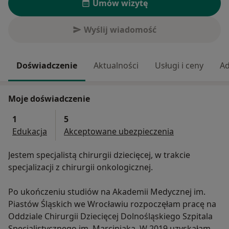
Umów wizytę
Wyślij wiadomość
Doświadczenie
Aktualności
Usługi i ceny
Ad
Moje doświadczenie
1
5
Edukacja
Akceptowane ubezpieczenia
Jestem specjalistą chirurgii dziecięcej, w trakcie
specjalizacji z chirurgii onkologicznej.
Po ukończeniu studiów na Akademii Medycznej im.
Piastów Śląskich we Wrocławiu rozpoczęłam pracę na
Oddziale Chirurgii Dziecięcej Dolnośląskiego Szpitala
Specjalistycznego im. Marciniaka. W 2019 uzyskałam