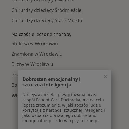
Chirurdzy dziecięcy Śródmieście
Chirurdzy dziecięcy Stare Miasto
Najczęście leczone choroby
Stulejka w Wrocławiu
Znamiona w Wrocławiu
Blizny w Wrocławiu
Przepuklina pachwinowa w Wrocławiu
Dobrostan emocjonalny i
sztuczna inteligencja
Bóle kręgosłupa w Wrocławiu
Niniejsza ankieta, przygotowana przez
Więcej (15)
zespół Patient Care Doctoralia, ma na celu
Więcej w kategorii: Najczęście leczone chorob
lepsze zrozumienie, w jaki sposób ludzie
korzystają z narzędzi sztucznej inteligencji
jako wsparcia dla swojego dobrostanu
emocjonalnego i zdrowia psychicznego.