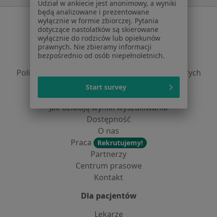
Udział w ankiecie jest anonimowy, a wyniki
będą analizowane i prezentowane
Serwis
wyłącznie w formie zbiorczej. Pytania
dotyczące nastolatków są skierowane
Regulamin
wyłącznie do rodziców lub opiekunów
prawnych. Nie zbieramy informacji
Polityka prywatności pacjentów
bezpośrednio od osób niepełnoletnich.
Polityka prywatności profesjonalistów
Polityka prywatności dla profesjonalistów, których
dane pozyskaliśmy samodzielnie
Start survey
Polityka cookies
Jak działają wyniki wyszukiwania
Dostępność
O nas
Praca
Rekrutujemy!
Partnerzy
Centrum prasowe
Kontakt
Dla pacjentów
Lekarze