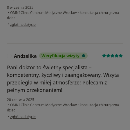
8 września 2025
•
OMNI Clinic Centrum Medyczne Wrocław
•
konsultacja chirurgiczna
dzieci
w opinii użytkownika Ewa
•
zgłoś nadużycie
Andzelika
Weryfikacja wizyty
A
Pani doktor to świetny specjalista –
kompetentny, życzliwy i zaangażowany. Wizyta
przebiegła w miłej atmosferze! Polecam z
pełnym przekonaniem!
20 czerwca 2025
•
OMNI Clinic Centrum Medyczne Wrocław
•
konsultacja chirurgiczna
dzieci
w opinii użytkownika Andzelika
•
zgłoś nadużycie