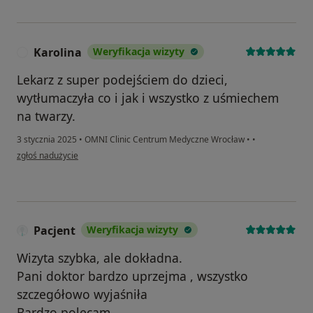
Karolina
Weryfikacja wizyty
K
Lekarz z super podejściem do dzieci,
wytłumaczyła co i jak i wszystko z uśmiechem
na twarzy.
3 stycznia 2025
•
OMNI Clinic Centrum Medyczne Wrocław
•
•
w opinii użytkownika Karolina
zgłoś nadużycie
Pacjent
Weryfikacja wizyty
Wizyta szybka, ale dokładna.
Pani doktor bardzo uprzejma , wszystko
szczegółowo wyjaśniła
Bardzo polecam