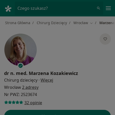
Me
Czego szukasz?
Strona Główna
Chirurg Dziecięcy
Wrocław
Marzena
Zmień miasto
dr n. med.
Marzena Kozakiewicz
O specjalizacjach
Chirurg dziecięcy
·
Więcej
Wrocław
2 adresy
Nr PWZ: 2523674
32 opinie