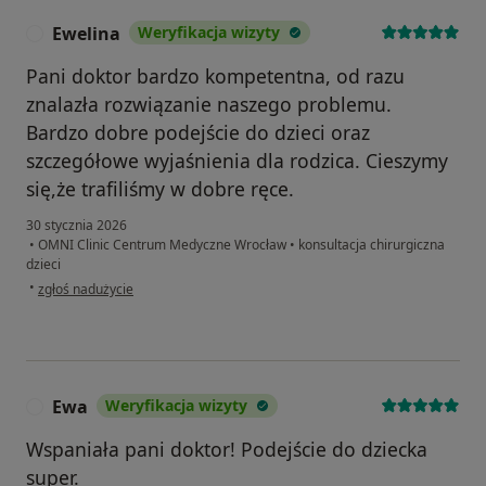
Ewelina
Weryfikacja wizyty
E
Pani doktor bardzo kompetentna, od razu
znalazła rozwiązanie naszego problemu.
Bardzo dobre podejście do dzieci oraz
szczegółowe wyjaśnienia dla rodzica. Cieszymy
się,że trafiliśmy w dobre ręce.
30 stycznia 2026
•
OMNI Clinic Centrum Medyczne Wrocław
•
konsultacja chirurgiczna
dzieci
w opinii użytkownika Ewelina
•
zgłoś nadużycie
Ewa
Weryfikacja wizyty
E
Wspaniała pani doktor! Podejście do dziecka
super.