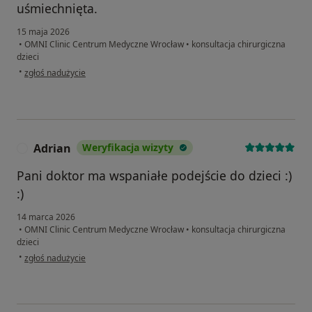
uśmiechnięta.
15 maja 2026
•
OMNI Clinic Centrum Medyczne Wrocław
•
konsultacja chirurgiczna
dzieci
w opinii użytkownika Weronika
•
zgłoś nadużycie
Adrian
Weryfikacja wizyty
A
Pani doktor ma wspaniałe podejście do dzieci :)
:)
14 marca 2026
•
OMNI Clinic Centrum Medyczne Wrocław
•
konsultacja chirurgiczna
dzieci
w opinii użytkownika Adrian
•
zgłoś nadużycie