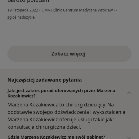
19 listopada 2022
•
OMNI Clinic Centrum Medyczne Wrocław
•
•
w opinii użytkownika Pacjent
zgłoś nadużycie
Zobacz więcej
opinie powyżej
Najczęściej zadawane pytania
Jaki jest zakres porad oferowanych przez Marzena
Kozakiewicz?
Marzena Kozakiewicz to chirurg dziecięcy. Na
podstawie swojego doświadczenia i wykształcenia
Marzena Kozakiewicz oferuje usługi takie jak:
konsultacja chirurgiczna dzieci.
Gdzie Marzena Kozakiewicz ma swój gabinet?