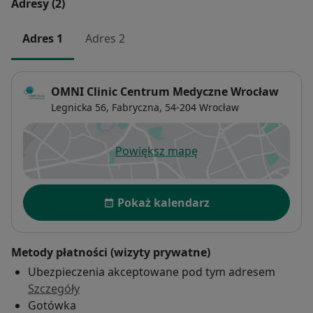
Adresy (2)
Decyzję o zabiegu podcięcia wędzidełka
podejmuje logopeda w porozumieniu z
Adres 1
Adres 2
specjalistą przeprowadzającym zabieg.
Bezwzględnym wskazaniem do zabiegu jest
całkowite przyrośnięcie języka do dna jamy ustnej
OMNI Clinic Centrum Medyczne Wrocław
oraz sytuacje, w których krótkie wędzidełko
Legnicka 56,
Fabryczna
, 54-204
Wrocław
utrudnia ruchy języka
Kwalifikację do zabiegu jak i sam zabieg podcięcia
Powiększ mapę
otwiera się w nowej karcie
wędzidełka języka w naszym centrum
przeprowadza lek. Marzena Kozakiewicz,
Dostępność
specjalista chirurgii dziecięcej.
Pokaż kalendarz
Metody płatności (wizyty prywatne)
Ubezpieczenia akceptowane pod tym adresem
Szczegóły
Gotówka