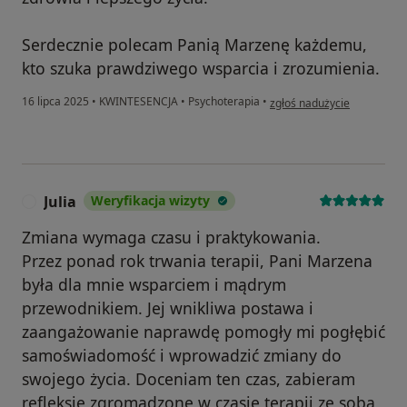
Serdecznie polecam Panią Marzenę każdemu,
kto szuka prawdziwego wsparcia i zrozumienia.
w opinii użytkownika MB
16 lipca 2025
•
KWINTESENCJA
•
Psychoterapia
•
zgłoś nadużycie
Julia
Weryfikacja wizyty
J
Zmiana wymaga czasu i praktykowania.
Przez ponad rok trwania terapii, Pani Marzena
była dla mnie wsparciem i mądrym
przewodnikiem. Jej wnikliwa postawa i
zaangażowanie naprawdę pomogły mi pogłębić
samoświadomość i wprowadzić zmiany do
swojego życia. Doceniam ten czas, zabieram
refleksje zgromadzone w czasie terapii ze sobą