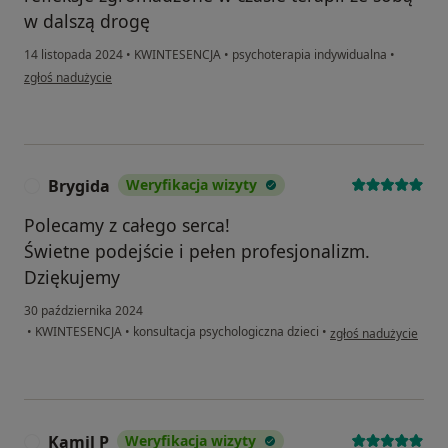
w dalszą drogę
14 listopada 2024
•
KWINTESENCJA
•
psychoterapia indywidualna
•
w opinii użytkownika Julia
zgłoś nadużycie
Brygida
Weryfikacja wizyty
B
Polecamy z całego serca!
Świetne podejście i pełen profesjonalizm.
Dziękujemy
30 października 2024
w opinii użytkownika
•
KWINTESENCJA
•
konsultacja psychologiczna dzieci
•
zgłoś nadużycie
Kamil P
Weryfikacja wizyty
K