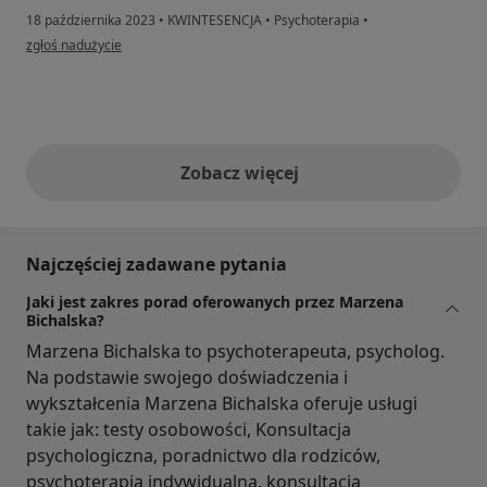
18 października 2023
•
KWINTESENCJA
•
Psychoterapia
•
w opinii użytkownika Ala
zgłoś nadużycie
Zobacz więcej
opinie powyżej
Najczęściej zadawane pytania
Jaki jest zakres porad oferowanych przez Marzena
Bichalska?
Marzena Bichalska to psychoterapeuta, psycholog.
Na podstawie swojego doświadczenia i
wykształcenia Marzena Bichalska oferuje usługi
takie jak: testy osobowości, Konsultacja
psychologiczna, poradnictwo dla rodziców,
psychoterapia indywidualna, konsultacja