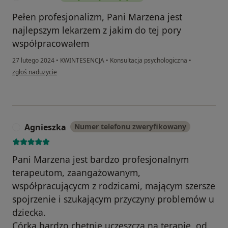
Pełen profesjonalizm, Pani Marzena jest
najlepszym lekarzem z jakim do tej pory
współpracowałem
27 lutego 2024
•
KWINTESENCJA
•
Konsultacja psychologiczna
•
w opinii użytkownika Kamil P
zgłoś nadużycie
Agnieszka
Numer telefonu zweryfikowany
A
Pani Marzena jest bardzo profesjonalnym
terapeutom, zaangażowanym,
współpracującycm z rodzicami, mającym szersze
spojrzenie i szukającym przyczyny problemów u
dziecka.
Córka bardzo chętnie uczęszcza na terapię, od