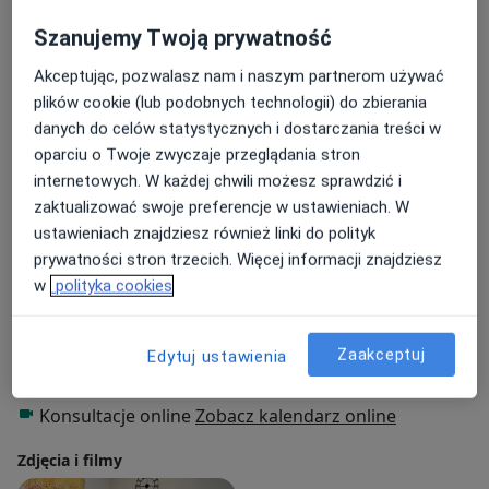
Psychologia młodzieży
Szanujemy Twoją prywatność
Główne obszary pomocy
Akceptując, pozwalasz nam i naszym partnerom używać
Kryzys emocjonalny
plików cookie (lub podobnych technologii) do zbierania
Niskie poczucie własnej wartości
danych do celów statystycznych i dostarczania treści w
Zaburzenia koncentracji
Problemy wychowawcze
oparciu o Twoje zwyczaje przeglądania stron
a11y_sr_mo
Zaburzenia w relacjach międzyludzkich
+17
internetowych. W każdej chwili możesz sprawdzić i
zaktualizować swoje preferencje w ustawieniach. W
Pacjenci których przyjmuję
ustawieniach znajdziesz również linki do polityk
Dorośli (Tylko pod niektórymi adresami)
prywatności stron trzecich. Więcej informacji znajdziesz
Dzieci w wieku od 7 lat (Tylko pod niektórymi
w
polityka cookies
adresami)
Rodzaje konsultacji
Zaakceptuj
Edytuj ustawienia
Stacjonarne
Zobacz lokalizacje (3)
Konsultacje online
Zobacz kalendarz online
Zdjęcia i filmy