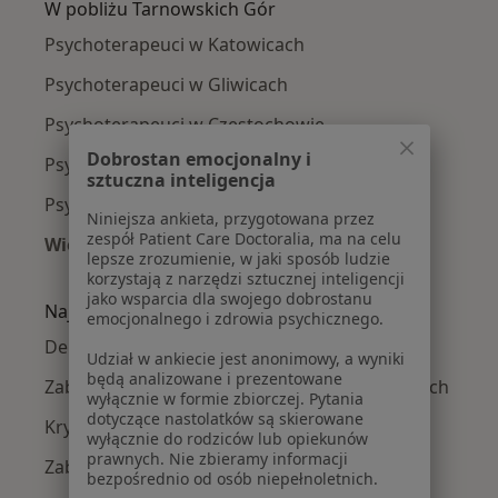
W pobliżu Tarnowskich Gór
Psychoterapeuci w Katowicach
Psychoterapeuci w Gliwicach
Psychoterapeuci w Częstochowie
Dobrostan emocjonalny i
Psychoterapeuci w Tychach
sztuczna inteligencja
Psychoterapeuci w Bytomiu
Niniejsza ankieta, przygotowana przez
zespół Patient Care Doctoralia, ma na celu
Więcej (14)
lepsze zrozumienie, w jaki sposób ludzie
Więcej w kategorii: W pobliżu Tarnowskich Gó
korzystają z narzędzi sztucznej inteligencji
jako wsparcia dla swojego dobrostanu
Najczęście leczone choroby
emocjonalnego i zdrowia psychicznego.
Depresja w Tarnowskich Górach
Udział w ankiecie jest anonimowy, a wyniki
będą analizowane i prezentowane
Zaburzenia emocjonalne w Tarnowskich Górach
wyłącznie w formie zbiorczej. Pytania
dotyczące nastolatków są skierowane
Kryzys emocjonalny w Tarnowskich Górach
wyłącznie do rodziców lub opiekunów
prawnych. Nie zbieramy informacji
Zaburzenia lękowe w Tarnowskich Górach
bezpośrednio od osób niepełnoletnich.