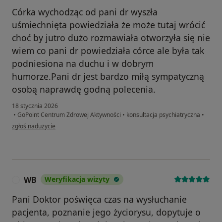
Córka wychodząc od pani dr wyszła
uśmiechnięta powiedziała że może tutaj wrócić
choć by jutro dużo rozmawiała otworzyła się nie
wiem co pani dr powiedziała córce ale była tak
podniesiona na duchu i w dobrym
humorze.Pani dr jest bardzo miłą sympatyczną
osobą naprawdę godną polecenia.
18 stycznia 2026
•
GoPoint Centrum Zdrowej Aktywności
•
konsultacja psychiatryczna
•
w opinii użytkownika Ml
zgłoś nadużycie
WB
Weryfikacja wizyty
W
Pani Doktor poświęca czas na wysłuchanie
pacjenta, poznanie jego życiorysu, dopytuje o