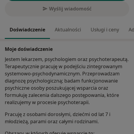
Wyślij wiadomość
Doświadczenie
Aktualności
Usługi i ceny
Ad
Moje doświadczenie
Jestem lekarzem, psychologiem oraz psychoterapeutą.
Terapeutycznie pracuję w podejściu zintegrowanym
systemowo-psychodynamicznym. Przeprowadzam
diagnozę psychologiczną; badam funkcjonowanie
psychiczne osoby poszukującej wsparcia oraz
formułuję zalecenia dalszego postępowania, które
realizujemy w procesie psychoterapii.
Pracuję z osobami dorosłymi, dziećmi od lat 7 i
młodzieżą, parami oraz całymi rodzinami.
Obszary, w których oferuję wsparcie to: