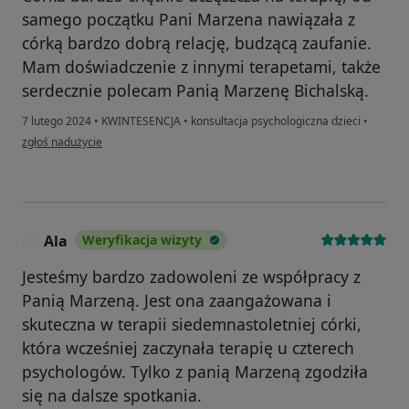
samego początku Pani Marzena nawiązała z
córką bardzo dobrą relację, budzącą zaufanie.
Mam doświadczenie z innymi terapetami, także
serdecznie polecam Panią Marzenę Bichalską.
7 lutego 2024
•
KWINTESENCJA
•
konsultacja psychologiczna dzieci
•
w opinii użytkownika Agnieszka
zgłoś nadużycie
Ala
Weryfikacja wizyty
A
Jesteśmy bardzo zadowoleni ze współpracy z
Panią Marzeną. Jest ona zaangażowana i
skuteczna w terapii siedemnastoletniej córki,
która wcześniej zaczynała terapię u czterech
psychologów. Tylko z panią Marzeną zgodziła
się na dalsze spotkania.