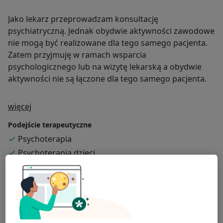
Jako lekarz przeprowadzam konsultację
psychiatryczną. Jednak obydwie aktywności zawodowe
nie mogą być realizowane dla tego samego pacjenta.
Zatem przyjmuję w ramach wsparcia
psychologicznego lub na wizytę lekarską a obydwie
aktywności nie są łączone dla tego samego pacjenta.
O mnie
więcej
Podejście terapeutyczne
Psychoterapia
Psychoterapia dzieci
Psychoterapia młodzieży
Psychoterapia par
Zakres porad
Psychologia dzieci