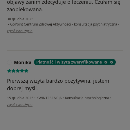
objawy zanim zdecyduje o leczeniu. Czułam się
zaopiekowana.
30 grudnia 2025
•
GoPoint Centrum Zdrowej Aktywności
•
konsultacja psychiatryczna
•
w opinii użytkownika WB
zgłoś nadużycie
Monika
Płatność i wizyta zweryfikowane
M
Pierwszą wizyta bardzo pozytywna, jestem
dobrej myśli.
15 grudnia 2025
•
KWINTESENCJA
•
Konsultacja psychologiczna
•
w opinii użytkownika Monika
zgłoś nadużycie