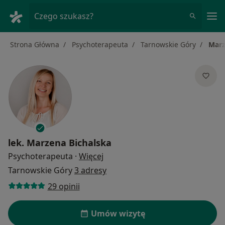
Me
Czego szukasz?
Strona Główna
Psychoterapeuta
Tarnowskie Góry
Marz
lek.
Marzena Bichalska
O specjalizacjach
Psychoterapeuta
·
Więcej
Tarnowskie Góry
3 adresy
29 opinii
Umów wizytę