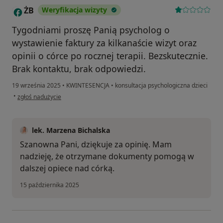
ŻB
Weryfikacja wizyty
Ż
Tygodniami proszę Panią psycholog o
wystawienie faktury za kilkanaście wizyt oraz
opinii o córce po rocznej terapii. Bezskutecznie.
Brak kontaktu, brak odpowiedzi.
19 września 2025
•
KWINTESENCJA
•
konsultacja psychologiczna dzieci
w opinii użytkownika ŻB
•
zgłoś nadużycie
lek. Marzena Bichalska
Szanowna Pani, dziękuje za opinię. Mam
nadzieję, że otrzymane dokumenty pomogą w
dalszej opiece nad córką.
15 października 2025