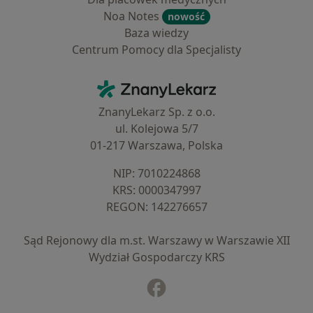
Noa Notes
nowość
Baza wiedzy
Centrum Pomocy dla Specjalisty
Kontakt
ZnanyLekarz - Strona główna
ZnanyLekarz Sp. z o.o.
ul. Kolejowa 5/7
01-217 Warszawa, Polska
NIP: ⁠7010224868
KRS: ⁠0000347997
REGON: ⁠142276657
Sąd Rejonowy dla m.st. Warszawy w Warszawie XII
Wydział Gospodarczy KRS
Facebook
otwiera się w nowej karcie