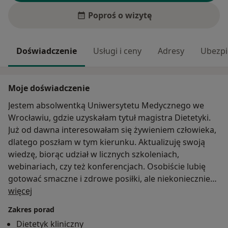
Poproś o wizytę
Doświadczenie
Usługi i ceny
Adresy
Ubezpi
Moje doświadczenie
Jestem absolwentką Uniwersytetu Medycznego we
Wrocławiu, gdzie uzyskałam tytuł magistra Dietetyki.
Już od dawna interesowałam się żywieniem człowieka,
dlatego poszłam w tym kierunku. Aktualizuję swoją
wiedzę, biorąc udział w licznych szkoleniach,
webinariach, czy też konferencjach. Osobiście lubię
gotować smaczne i zdrowe posiłki, ale niekoniecznie
O mnie
lubię godzinami przesiadywać w kuchni. Tym też
więcej
kieruję się przygotowując indywidualne jadłospisy dla
Zakres porad
moich pacjentów. Dieta ma być smaczna, zdrowa i w
Dietetyk kliniczny
miarę możliwości prosta, tak aby nauczyć Cię