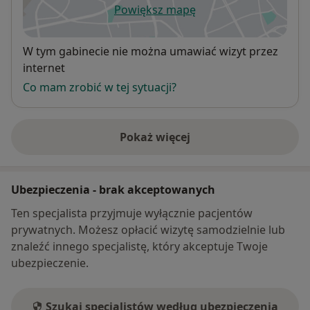
Powiększ mapę
otwiera się w nowej karcie
Dostępność
W tym gabinecie nie można umawiać wizyt przez
internet
Co mam zrobić w tej sytuacji?
Pokaż więcej
o adresie
Ubezpieczenia - brak akceptowanych
Ten specjalista przyjmuje wyłącznie pacjentów
prywatnych. Możesz opłacić wizytę samodzielnie lub
znaleźć innego specjalistę, który akceptuje Twoje
ubezpieczenie.
Szukaj specjalistów według ubezpieczenia