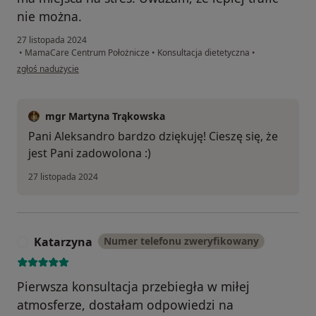
nie można.
27 listopada 2024
•
MamaCare Centrum Położnicze
•
Konsultacja dietetyczna
•
w opinii użytkownika Aleksandra
zgłoś nadużycie
mgr Martyna Trąkowska
Pani Aleksandro bardzo dziękuję! Cieszę się, że
jest Pani zadowolona :)
27 listopada 2024
Katarzyna
Numer telefonu zweryfikowany
K
Pierwsza konsultacja przebiegła w miłej
atmosferze, dostałam odpowiedzi na