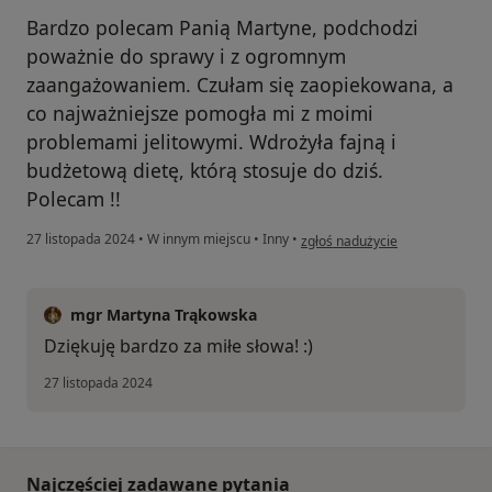
Bardzo polecam Panią Martyne, podchodzi
poważnie do sprawy i z ogromnym
zaangażowaniem. Czułam się zaopiekowana, a
co najważniejsze pomogła mi z moimi
problemami jelitowymi. Wdrożyła fajną i
budżetową dietę, którą stosuje do dziś.
Polecam !!
w opinii użytkownika K
27 listopada 2024
•
W innym miejscu
•
Inny
•
zgłoś nadużycie
mgr Martyna Trąkowska
Dziękuję bardzo za miłe słowa! :)
27 listopada 2024
Najczęściej zadawane pytania