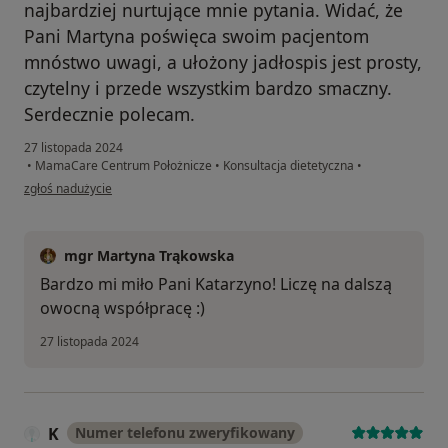
najbardziej nurtujące mnie pytania. Widać, że
Pani Martyna poświęca swoim pacjentom
mnóstwo uwagi, a ułożony jadłospis jest prosty,
czytelny i przede wszystkim bardzo smaczny.
Serdecznie polecam.
27 listopada 2024
•
MamaCare Centrum Położnicze
•
Konsultacja dietetyczna
•
w opinii użytkownika Katarzyna
zgłoś nadużycie
mgr Martyna Trąkowska
Bardzo mi miło Pani Katarzyno! Liczę na dalszą
owocną współpracę :)
27 listopada 2024
K
Numer telefonu zweryfikowany