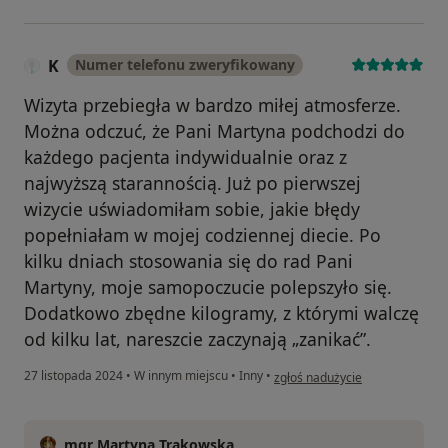
K
Numer telefonu zweryfikowany
Wizyta przebiegła w bardzo miłej atmosferze.
Można odczuć, że Pani Martyna podchodzi do
każdego pacjenta indywidualnie oraz z
najwyższą starannością. Już po pierwszej
wizycie uświadomiłam sobie, jakie błędy
popełniałam w mojej codziennej diecie. Po
kilku dniach stosowania się do rad Pani
Martyny, moje samopoczucie polepszyło się.
Dodatkowo zbędne kilogramy, z którymi walczę
od kilku lat, nareszcie zaczynają „zanikać”.
w opinii użytkownika K
27 listopada 2024
•
W innym miejscu
•
Inny
•
zgłoś nadużycie
mgr Martyna Trąkowska