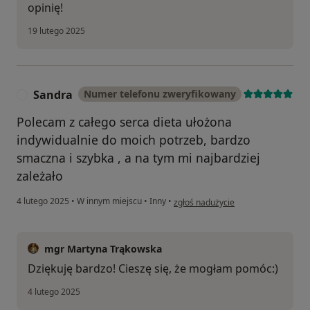
opinię!
19 lutego 2025
Sandra
Numer telefonu zweryfikowany
S
Polecam z całego serca dieta ułożona
indywidualnie do moich potrzeb, bardzo
smaczna i szybka , a na tym mi najbardziej
zależało
w opinii użytkownika Sandra
4 lutego 2025
•
W innym miejscu
•
Inny
•
zgłoś nadużycie
mgr Martyna Trąkowska
Dziękuję bardzo! Cieszę się, że mogłam pomóc:)
4 lutego 2025