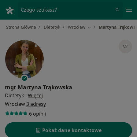
Me
Czego szukasz?
Strona Główna
Dietetyk
Wrocław
Martyna Trąkows
Zmień miasto
mgr
Martyna Trąkowska
O specjalizacjach
Dietetyk
·
Więcej
Wrocław
3 adresy
6 opinii
Pokaż dane kontaktowe