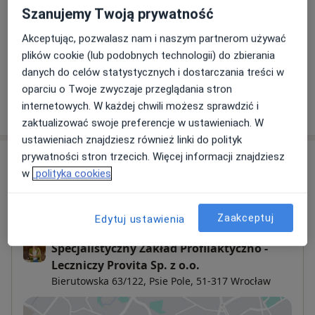
Szanujemy Twoją prywatność
Wizyta kontrolna (wizyta +indywidualna dieta )
Akceptując, pozwalasz nam i naszym partnerom używać
250 zł
Szczegóły
plików cookie (lub podobnych technologii) do zbierania
danych do celów statystycznych i dostarczania treści w
oparciu o Twoje zwyczaje przeglądania stron
internetowych. W każdej chwili możesz sprawdzić i
W jaki sposób ustalane są ceny?
zaktualizować swoje preferencje w ustawieniach. W
ustawieniach znajdziesz również linki do polityk
prywatności stron trzecich. Więcej informacji znajdziesz
Adresy (3)
w
polityka cookies
Adres 1
Adres 2
Adres 3
Zaakceptuj
Edytuj ustawienia
Specjalistyczny Zakład Profilaktyczno -
Leczniczy Provita Sp. z o.o.
Bierutowska 63/122,
Psie Pole
, 51-317
Wrocław