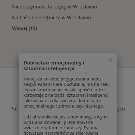
Niedoczynność tarczycy w Wrocławiu
Nadciśnienie tętnicze w Wrocławiu
Więcej (15)
Więcej w kategorii: Najczęście leczone chorob
Dobrostan emocjonalny i
sztuczna inteligencja
Serwis
Niniejsza ankieta, przygotowana przez
zespół Patient Care Doctoralia, ma na celu
Regulamin
lepsze zrozumienie, w jaki sposób ludzie
Polityka prywatności pacjentów
korzystają z narzędzi sztucznej inteligencji
jako wsparcia dla swojego dobrostanu
Polityka prywatności profesjonalistów
emocjonalnego i zdrowia psychicznego.
Polityka prywatności dla profesjonalistów, których
dane pozyskaliśmy samodzielnie
Udział w ankiecie jest anonimowy, a wyniki
będą analizowane i prezentowane
Polityka cookies
wyłącznie w formie zbiorczej. Pytania
Jak działają wyniki wyszukiwania
dotyczące nastolatków są skierowane