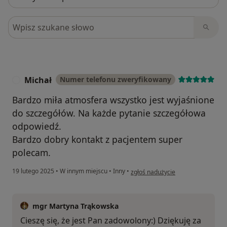
Szukaj w opiniach
Michał
Numer telefonu zweryfikowany
M
Bardzo miła atmosfera wszystko jest wyjaśnione
do szczegółów. Na każde pytanie szczegółowa
odpowiedź.
Bardzo dobry kontakt z pacjentem super
polecam.
w opinii użytkownika Michał
19 lutego 2025
•
W innym miejscu
•
Inny
•
zgłoś nadużycie
mgr Martyna Trąkowska
Cieszę się, że jest Pan zadowolony:) Dziękuję za