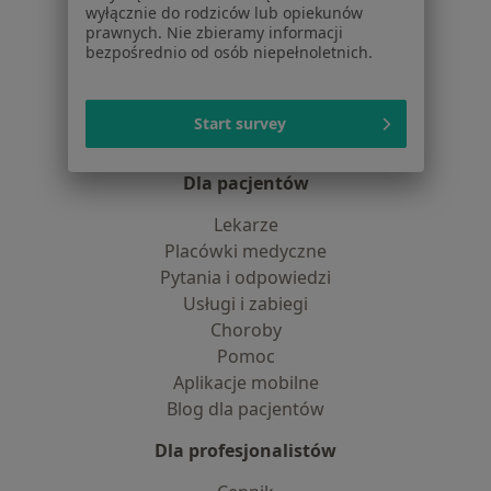
Dostępność
wyłącznie do rodziców lub opiekunów
prawnych. Nie zbieramy informacji
O nas
bezpośrednio od osób niepełnoletnich.
Praca
Rekrutujemy!
Partnerzy
Centrum prasowe
Start survey
Kontakt
Dla pacjentów
Lekarze
Placówki medyczne
Pytania i odpowiedzi
Usługi i zabiegi
Choroby
Pomoc
Aplikacje mobilne
Blog dla pacjentów
Dla profesjonalistów