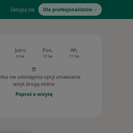
Zaloguj się
Dla profesjonalistów
Jutro
Pon,
Wt,
Śr,
Czw
9 Sie
10 Sie
11 Sie
12 Sie
13 Si
inika nie udostępnia opcji umawiania
wizyt drogą online
Poproś o wizytę