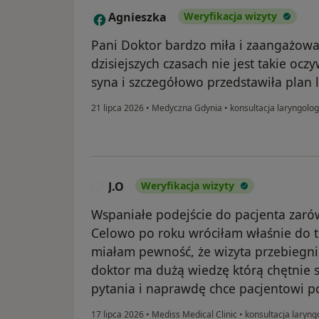
Agnieszka
Weryfikacja wizyty
A
Pani Doktor bardzo miła i zaangażow
dzisiejszych czasach nie jest takie oc
syna i szczegółowo przedstawiła plan 
21 lipca 2026
•
Medyczna Gdynia
•
konsultacja laryngolog
J.O
Weryfikacja wizyty
J
Wspaniałe podejście do pacjenta zarów
Celowo po roku wróciłam właśnie do te
miałam pewność, że wizyta przebiegni
doktor ma dużą wiedzę którą chętnie s
pytania i naprawdę chce pacjentowi 
17 lipca 2026
•
Mediss Medical Clinic
•
konsultacja laryng