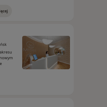
ęcej
doświadczeniu
ańsk
zakresu
w nowym
ie