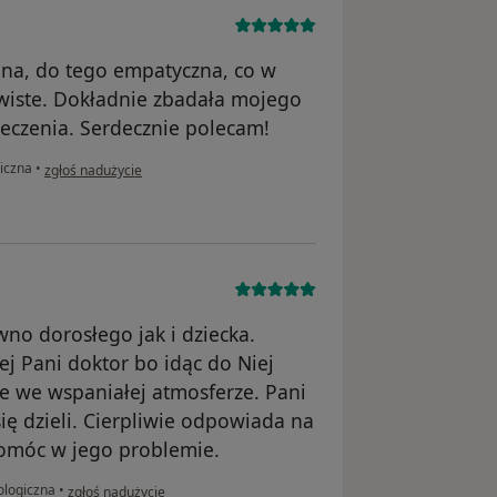
ana, do tego empatyczna, co w
zywiste. Dokładnie zbadała mojego
leczenia. Serdecznie polecam!
w opinii użytkownika Agnieszka
iczna
•
zgłoś nadużycie
no dorosłego jak i dziecka.
j Pani doktor bo idąc do Niej
e we wspaniałej atmosferze. Pani
ię dzieli. Cierpliwie odpowiada na
pomóc w jego problemie.
w opinii użytkownika J.O
ologiczna
•
zgłoś nadużycie