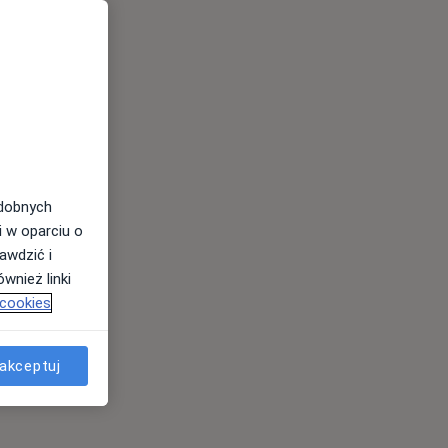
odobnych
i w oparciu o
awdzić i
wnież linki
 cookies
akceptuj