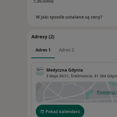
+ 56 usług
W jaki sposób ustalane są ceny?
Adresy (2)
Adres 1
Adres 2
Medyczna Gdynia
3 Maja 30/21,
Śródmieście
, 81-364
Gdyn
Powiększ
ot
Dostępność
Pokaż kalendarz