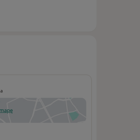
ia
 mapę
wiera się w nowej karcie