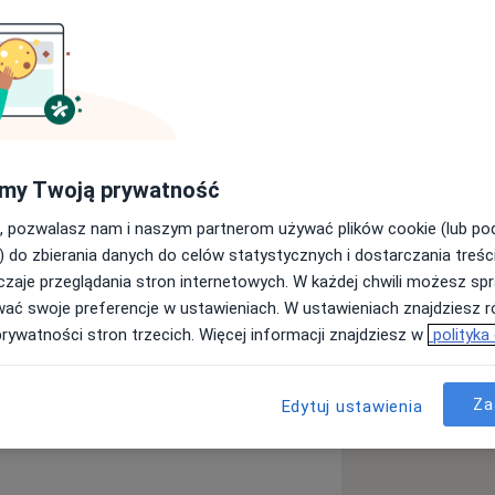
niwersytetu Warmińsko-Mazurskiego
acyjne w Klinice Otolaryngologii
dańsku. Udzielam porad i konsultacji
ajmuje się diagnostyką i leczeniem
rdła, krtani, ślinianek oraz guzów w
my Twoją prywatność
biegi w znieczuleniu miejscowym. W
, pozwalasz nam i naszym partnerom używać plików cookie (lub p
edzy na temat medycyny
) do zbierania danych do celów statystycznych i dostarczania treśc
ńczyłam dwuletnią szkołę w
zaje przeglądania stron internetowych. W każdej chwili możesz spr
dycyny Anti-Aging w Warszawie oraz
wać swoje preferencje w ustawieniach. W ustawieniach znajdziesz ró
jących z zakresu medycyny estetycznej.
prywatności stron trzecich. Więcej informacji znajdziesz w
polityka
nowego, toksyny botulinowej,
łytkowego.
Za
Edytuj ustawienia