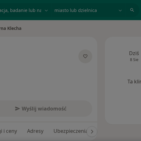
acja, badanie lub nazwisko
miasto lub dzielnica
na Klecha
sto
Dziś
8 Sie
cjalizacjach
Ta kl
Wyślij wiadomość
i i ceny
Adresy
Ubezpieczenia
Opinie (85)