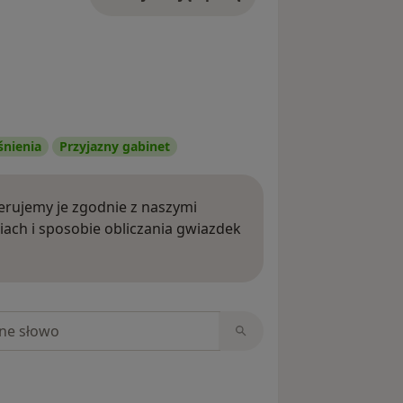
śnienia
Przyjazny gabinet
rujemy je zgodnie z naszymi
iach i sposobie obliczania gwiazdek
ięcej o opiniach
niach