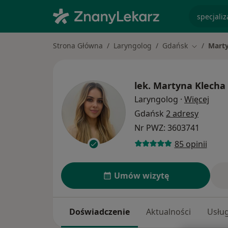
specjaliz
Strona Główna
Laryngolog
Gdańsk
Marty
Zmień mia
lek.
Martyna Klecha
O spe
Laryngolog
·
Więcej
Gdańsk
2 adresy
Nr PWZ: 3603741
85 opinii
Umów wizytę
Doświadczenie
Aktualności
Usług