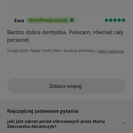
Ewa
Weryfikacja wizyty
E
Bardzo dobra dentystka. Polecam, również cały
personel.
w opinii użytkownika
9 maja 2026
•
Magic Smile Clinic
•
leczenie próchnicy
•
zgłoś nadużycie
Zobacz więcej
opinie powyżej
Najczęściej zadawane pytania
Jaki jest zakres porad oferowanych przez Marta
Żebrowska-Abramczyk?