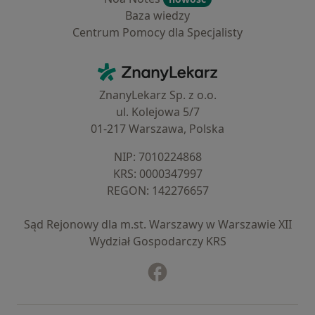
Baza wiedzy
Centrum Pomocy dla Specjalisty
Kontakt
ZnanyLekarz - Strona główna
ZnanyLekarz Sp. z o.o.
ul. Kolejowa 5/7
01-217 Warszawa, Polska
NIP: ⁠7010224868
KRS: ⁠0000347997
REGON: ⁠142276657
Sąd Rejonowy dla m.st. Warszawy w Warszawie XII
Wydział Gospodarczy KRS
Facebook
otwiera się w nowej karcie