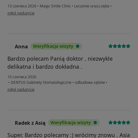
13 czerwca 2026
•
Magic Smile Clinic
•
Leczenie urazu zęba
•
w opinii użytkownika Marta Kowalik
zgłoś nadużycie
Anna
Weryfikacja wizyty
A
Bardzo polecam Panią doktor , niezwykle
delikatna i bardzo dokładna .
10 czerwca 2026
•
DENTUS Gabinety Stomatologiczne
•
odbudowa zębów
•
w opinii użytkownika Anna
zgłoś nadużycie
Radek z Asią
Weryfikacja wizyty
R
Super. Bardzo polecamy :) wrócimy znowu . Asia