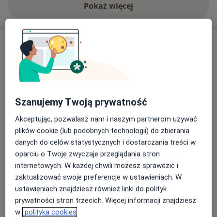
Pokaż więcej
o doświadczeniu
Usługi i ceny
Konsultacja stomatologiczna
Umów wizytę
Od 150 zł
Szczegóły
Szanujemy Twoją prywatność
Odbudowa zębów
Umów wizytę
Od 450 zł
Szczegóły
Akceptując, pozwalasz nam i naszym partnerom używać
plików cookie (lub podobnych technologii) do zbierania
danych do celów statystycznych i dostarczania treści w
Leczenie kanałowe pod
mikroskopem
oparciu o Twoje zwyczaje przeglądania stron
Umów wizytę
Od 1 200 zł
Szczegóły
internetowych. W każdej chwili możesz sprawdzić i
zaktualizować swoje preferencje w ustawieniach. W
ustawieniach znajdziesz również linki do polityk
Leczenie nagłego bólu zęba
Umów wizytę
prywatności stron trzecich. Więcej informacji znajdziesz
Szczegóły
w
polityka cookies