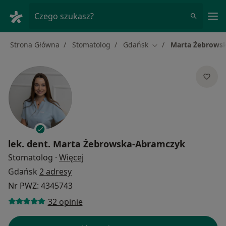
Me
Czego szukasz?
Strona Główna
Stomatolog
Gdańsk
Marta Żebrows
Zmień miasto
lek. dent.
Marta Żebrowska-Abramczyk
O specjalizacjach
Stomatolog
·
Więcej
Gdańsk
2 adresy
Nr PWZ: 4345743
32 opinie