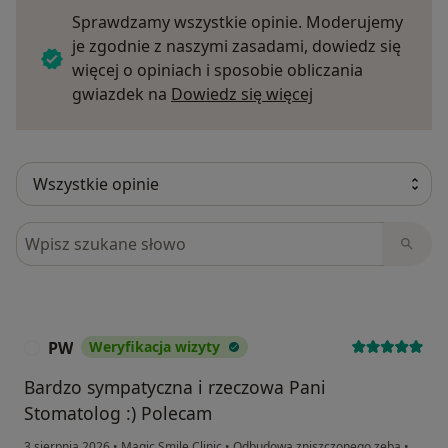
Sprawdzamy wszystkie opinie. Moderujemy
je zgodnie z naszymi zasadami, dowiedz się
więcej o opiniach i sposobie obliczania
Dowiedz się więce
gwiazdek na
Dowiedz się więcej
Szukaj w opiniach
PW
Weryfikacja wizyty
P
Bardzo sympatyczna i rzeczowa Pani
Stomatolog :) Polecam
3 sierpnia 2026
•
Magic Smile Clinic
•
Odbudowa zniszczonego zęba
•