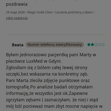
pozdrawia
29 maja 2026
•
Magic Smile Clinic
•
Leczenie próchnicy u dzieci
•
w opinii użytkownika Radek z Asią
zgłoś nadużycie
Beata
Numer telefonu zweryfikowany
B
Byłam jednorazowo pacjentką pani Marty w
placówce LuxMed w Gdyni.
Zgłosiłam się z bólem całej lewej strony
szczęki,bez wskazania na konkretny ząb.
Pani Marta zleciła zdjęcie punktowe oraz
tomografię.Po analizie badań otrzymałam
informację,że wszystko jest ok.Zapewne
zgrzytam zębami ( zaznaczyłam, że nie) i stąd
mój ból ponieważ mam zbyt mocne napięcie w