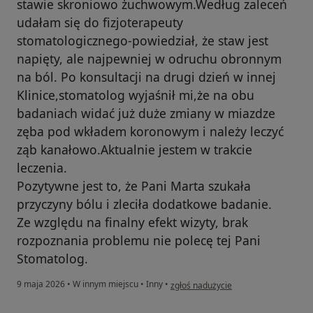
stawie skroniowo żuchwowym.Według zaleceń
udałam się do fizjoterapeuty
stomatologicznego-powiedział, że staw jest
napięty, ale najpewniej w odruchu obronnym
na ból. Po konsultacji na drugi dzień w innej
Klinice,stomatolog wyjaśnił mi,że na obu
badaniach widać już duże zmiany w miazdze
zęba pod wkładem koronowym i należy leczyć
ząb kanałowo.Aktualnie jestem w trakcie
leczenia.
Pozytywne jest to, że Pani Marta szukała
przyczyny bólu i zleciła dodatkowe badanie.
Ze względu na finalny efekt wizyty, brak
rozpoznania problemu nie polecę tej Pani
Stomatolog.
w opinii użytkownika Beata
9 maja 2026
•
W innym miejscu
•
Inny
•
zgłoś nadużycie