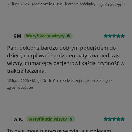
w opinii użytkownika
12 lipca 2026
•
Magic Smile Clinic
•
leczenie próchnicy
•
zgłoś nadużycie
EM
Weryfikacja wizyty
E
Pani doktor z bardzo dobrym podejściem do
dzieci, cierpliwa i bardzo empatyczna podczas
wizyty, tłumacząca pacjentowi każdą czynność w
trakcie leczenia.
12 lipca 2026
•
Magic Smile Clinic
•
ekstrakcja zęba mlecznego
•
w opinii użytkownika EM
zgłoś nadużycie
A.K.
Weryfikacja wizyty
A
To była moja pierwsza wizyta, ale polecam