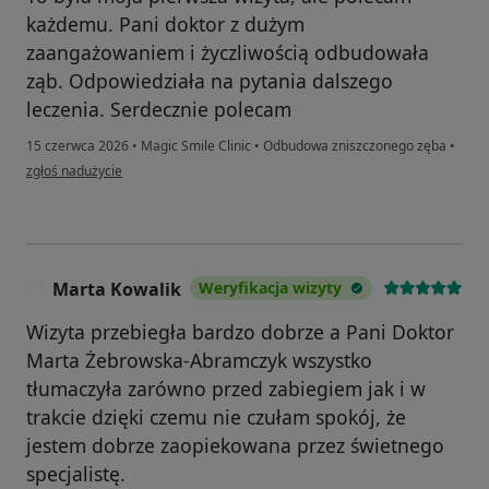
każdemu. Pani doktor z dużym
zaangażowaniem i życzliwością odbudowała
ząb. Odpowiedziała na pytania dalszego
leczenia. Serdecznie polecam
15 czerwca 2026
•
Magic Smile Clinic
•
Odbudowa zniszczonego zęba
•
w opinii użytkownika A.K.
zgłoś nadużycie
Marta Kowalik
Weryfikacja wizyty
M
Wizyta przebiegła bardzo dobrze a Pani Doktor
Marta Żebrowska-Abramczyk wszystko
tłumaczyła zarówno przed zabiegiem jak i w
trakcie dzięki czemu nie czułam spokój, że
jestem dobrze zaopiekowana przez świetnego
specjalistę.