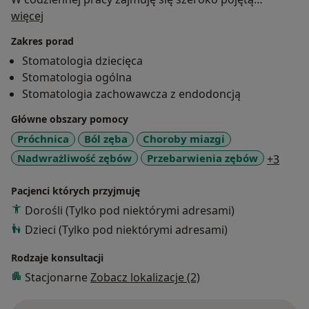
O mnie
stomatologią zachowawczą, endodoncją oraz
więcej
stomatologią dziecięcą.
Zakres porad
Jako lekarz dentysta kładę duży nacisk na empatię i
Stomatologia dziecięca
zrozumienie potrzeb moich pacjentów. Wiem, że
Stomatologia ogólna
wizyta u dentysty może budzić lęk, dlatego staram się
Stomatologia zachowawcza z endodoncją
stworzyć atmosferę komfortu i zaufania. Uważnie
słucham swoich pacjentów, aby lepiej zrozumieć ich
Główne obszary pomocy
obawy i wspólnie wypracować najlepsze rozwiązanie.
Próchnica
Ból zęba
Choroby miazgi
Moim celem jest nie tylko skuteczne leczenie
a11y_
Nadwrażliwość zębów
Przebarwienia zębów
+3
dentystyczne, ale także zapewnienie, że każdy pacjent
czuje się dobrze zaopiekowany i zrozumiany.
Pacjenci których przyjmuję
Dorośli (Tylko pod niektórymi adresami)
Dzieci (Tylko pod niektórymi adresami)
Rodzaje konsultacji
Stacjonarne
Zobacz lokalizacje (2)