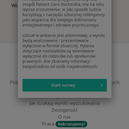
zespół Patient Care Doctoralia, ma na celu
Więcej (5)
lepsze zrozumienie, w jaki sposób ludzie
Więcej w kategorii: Najpopularniejsze ubezpie
korzystają z narzędzi sztucznej inteligencji
jako wsparcia dla swojego dobrostanu
emocjonalnego i zdrowia psychicznego.
Udział w ankiecie jest anonimowy, a wyniki
będą analizowane i prezentowane
wyłącznie w formie zbiorczej. Pytania
Serwis
dotyczące nastolatków są skierowane
wyłącznie do rodziców lub opiekunów
prawnych. Nie zbieramy informacji
Regulamin
bezpośrednio od osób niepełnoletnich.
Polityka prywatności pacjentów
Polityka prywatności profesjonalistów
Polityka prywatności dla profesjonalistów, których
Start survey
dane pozyskaliśmy samodzielnie
Polityka cookies
Jak działają wyniki wyszukiwania
Dostępność
O nas
Praca
Rekrutujemy!