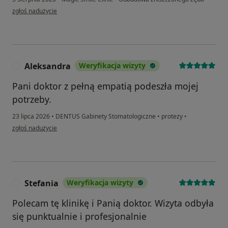
w opinii użytkownika PW
zgłoś nadużycie
Aleksandra
Weryfikacja wizyty
A
Pani doktor z pełną empatią podeszła mojej
potrzeby.
23 lipca 2026
•
DENTUS Gabinety Stomatologiczne
•
protezy
•
w opinii użytkownika Aleksandra
zgłoś nadużycie
Stefania
Weryfikacja wizyty
S
Polecam tę klinikę i Panią doktor. Wizyta odbyła
się punktualnie i profesjonalnie