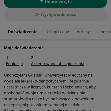
Umów wizytę
Wyślij wiadomość
Doświadczenie
Usługi i ceny
Adresy
Ubezpi
Moje doświadczenie
1
2
Edukacja
Akceptowane ubezpieczenia
Ukończyłam Gdański Uniwersytet Medyczny na
wydziale lekarsko-dentystycznym. Regularnie
uczestniczę w licznych kursach i szkoleniach, aby
doskonalić swoje umiejętności w dziedzinie
stomatologii a także być na bieżąco z nowinkami i
najlepszymi praktykami w mojej dziedzinie.
W codziennej pracy zajmuję się szeroko pojętą