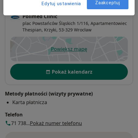
Zaakceptuj
Edytuj ustawienia
Polimed Clinic
plac Powstańców Śląskich 1/116, Apartamentowiec
Thespian,
Krzyki
, 53-329
Wrocław
Powiększ mapę
otwiera się w nowej karcie
Dostępność
Pokaż kalendarz
Metody płatności (wizyty prywatne)
Karta płatnicza
Telefon
71 738...
Pokaż numer telefonu