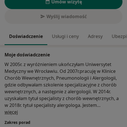
Umów wizytę
Wyślij wiadomość
Doświadczenie
Usługi i ceny
Adresy
Ubezpi
Moje doświadczenie
W 2005r. z wyróżnieniem ukończyłam Uniwersytet
Medyczny we Wrocławiu. Od 2007r.pracuję w Klinice
Chorób Wewnętrznych, Pneumonologii i Alergologii,
gdzie odbywałam szkolenie specjalizacyjne z chorób
wewnętrznych, a następnie z alergologii. W 2014r.
uzyskałam tytuł specjalisty z chorób wewnętrznych, a
w 2018r. tytuł specjalisty alergologa. Jestem
O mnie
współautorem kilkunastu publikacji w czasopismach
więcej
polskich i zagranicznych z zakresu alergologii. Od
Zakres porad
2009r. jestem nauczycielem akademickim. Prowadzę