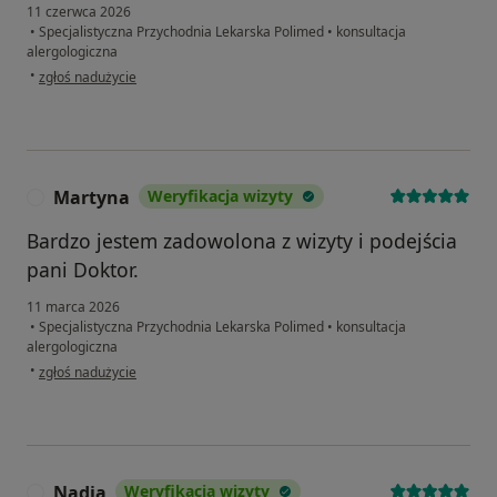
11 czerwca 2026
•
Specjalistyczna Przychodnia Lekarska Polimed
•
konsultacja
alergologiczna
w opinii użytkownika JB
•
zgłoś nadużycie
Martyna
Weryfikacja wizyty
M
Bardzo jestem zadowolona z wizyty i podejścia
pani Doktor.
11 marca 2026
•
Specjalistyczna Przychodnia Lekarska Polimed
•
konsultacja
alergologiczna
w opinii użytkownika Martyna
•
zgłoś nadużycie
Nadia
Weryfikacja wizyty
N