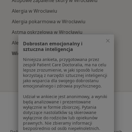
Atopowe zapalenie skóry w Wrocławiu
Alergia w Wrocławiu
Alergia pokarmowa w Wrocławiu
Astma oskrzelowa w Wrocławiu
Alergia dróg oddechowych w Wrocławiu
Dobrostan emocjonalny i
sztuczna inteligencja
Więcej (15)
Niniejsza ankieta, przygotowana przez
Więcej w kategorii: Najczęście leczone chorob
zespół Patient Care Doctoralia, ma na celu
lepsze zrozumienie, w jaki sposób ludzie
korzystają z narzędzi sztucznej inteligencji
jako wsparcia dla swojego dobrostanu
emocjonalnego i zdrowia psychicznego.
Udział w ankiecie jest anonimowy, a wyniki
Serwis
będą analizowane i prezentowane
wyłącznie w formie zbiorczej. Pytania
Regulamin
dotyczące nastolatków są skierowane
Polityka prywatności pacjentów
wyłącznie do rodziców lub opiekunów
prawnych. Nie zbieramy informacji
Polityka prywatności profesjonalistów
bezpośrednio od osób niepełnoletnich.