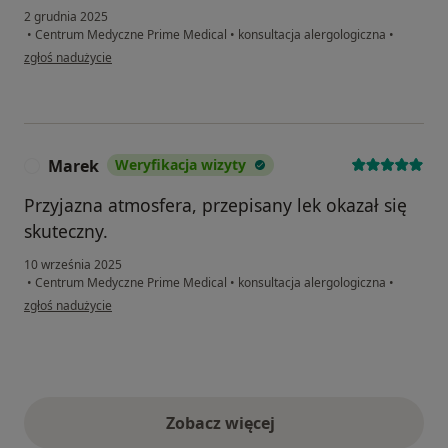
2 grudnia 2025
•
Centrum Medyczne Prime Medical
•
konsultacja alergologiczna
•
w opinii użytkownika Jakub
zgłoś nadużycie
Marek
Weryfikacja wizyty
M
Przyjazna atmosfera, przepisany lek okazał się
skuteczny.
10 września 2025
•
Centrum Medyczne Prime Medical
•
konsultacja alergologiczna
•
w opinii użytkownika Marek
zgłoś nadużycie
Zobacz więcej
opinie powyżej