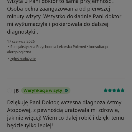
Wizyta u Pani doktor to sama przyjemność .
Osoba pełna zaangażowania od pierwszej
minuty wizyty .Wszystko dokładnie Pani doktor
mi wytłumaczyła i pokierowała do dalszej
diagnostyki .
17 czerwca 2026
•
Specjalistyczna Przychodnia Lekarska Polimed
•
konsultacja
alergologiczna
w opinii użytkownika BK
•
zgłoś nadużycie
JB
Weryfikacja wizyty
J
Dziękuję Pani Doktor, wczesna diagnoza Astmy
Atopowej, z pewnością uratowała mi zdrowie,
jak nie więcej! Wiem co dalej robić i dzięki temu
będzie tylko lepiej!