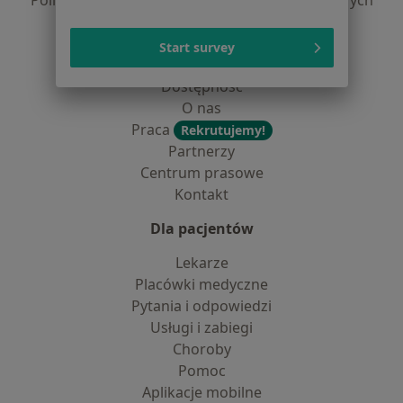
Polityka prywatności dla profesjonalistów, których
dane pozyskaliśmy samodzielnie
Polityka cookies
Start survey
Jak działają wyniki wyszukiwania
Dostępność
O nas
Praca
Rekrutujemy!
Partnerzy
Centrum prasowe
Kontakt
Dla pacjentów
Lekarze
Placówki medyczne
Pytania i odpowiedzi
Usługi i zabiegi
Choroby
Pomoc
Aplikacje mobilne