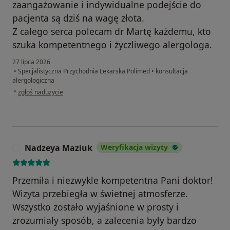
zaangażowanie i indywidualne podejście do
pacjenta są dziś na wagę złota.
Z całego serca polecam dr Martę każdemu, kto
szuka kompetentnego i życzliwego alergologa.
27 lipca 2026
•
Specjalistyczna Przychodnia Lekarska Polimed
•
konsultacja
alergologiczna
w opinii użytkownika Paulina
•
zgłoś nadużycie
Nadzeya Maziuk
Weryfikacja wizyty
N
Przemiła i niezwykle kompetentna Pani doktor!
Wizyta przebiegła w świetnej atmosferze.
Wszystko zostało wyjaśnione w prosty i
zrozumiały sposób, a zalecenia były bardzo