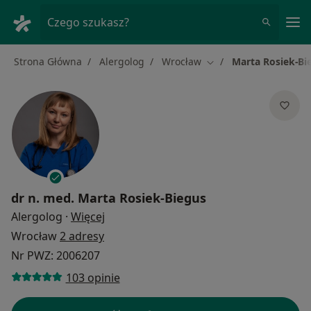
Me
Czego szukasz?
Strona Główna
Alergolog
Wrocław
Marta Rosiek-Bi
Zmień miasto
dr n. med.
Marta Rosiek-Biegus
O specjalizacjach
Alergolog
·
Więcej
Wrocław
2 adresy
Nr PWZ: 2006207
103 opinie