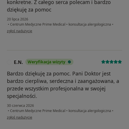
konkretne. Z całego serca polecam i bardzo
dziękuję za pomoc
20 lipca 2026
•
Centrum Medyczne Prime Medical
•
konsultacja alergologiczna
•
w opinii użytkownika Nadzeya Maziuk
zgłoś nadużycie
E.N.
Weryfikacja wizyty
E
Bardzo dziękuję za pomoc. Pani Doktor jest
bardzo cierpliwa, serdeczna i zaangażowana, a
przede wszystkim profesjonalna w swojej
specjalności.
30 czerwca 2026
•
Centrum Medyczne Prime Medical
•
konsultacja alergologiczna
•
w opinii użytkownika E.N.
zgłoś nadużycie