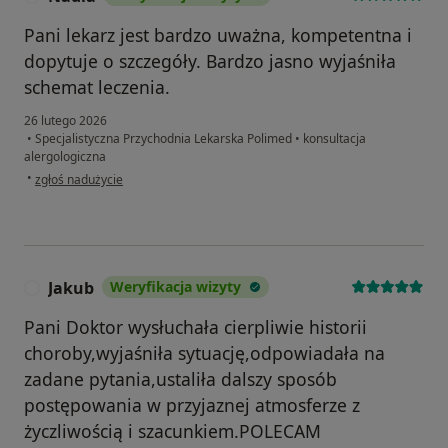
Pani lekarz jest bardzo uważna, kompetentna i
dopytuje o szczegóły. Bardzo jasno wyjaśniła
schemat leczenia.
26 lutego 2026
•
Specjalistyczna Przychodnia Lekarska Polimed
•
konsultacja
alergologiczna
w opinii użytkownika Nadia
•
zgłoś nadużycie
Jakub
Weryfikacja wizyty
J
Pani Doktor wysłuchała cierpliwie historii
choroby,wyjaśniła sytuację,odpowiadała na
zadane pytania,ustaliła dalszy sposób
postępowania w przyjaznej atmosferze z
życzliwością i szacunkiem.POLECAM