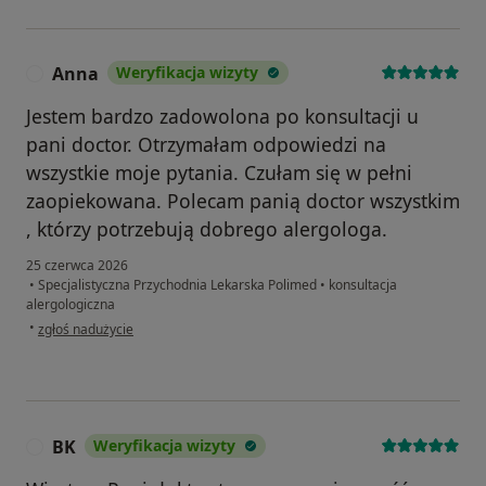
Anna
Weryfikacja wizyty
A
Jestem bardzo zadowolona po konsultacji u
pani doctor. Otrzymałam odpowiedzi na
wszystkie moje pytania. Czułam się w pełni
zaopiekowana. Polecam panią doctor wszystkim
, którzy potrzebują dobrego alergologa.
25 czerwca 2026
•
Specjalistyczna Przychodnia Lekarska Polimed
•
konsultacja
alergologiczna
w opinii użytkownika Anna
•
zgłoś nadużycie
BK
Weryfikacja wizyty
B