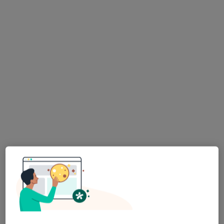
dr n. med. Agnieszka Kopeć
·
Więcej
Alergolog
250 opinii
Adres 1
Adres 2
Online 1
Online 2
Obrońców Poczty Gdańskiej 15b/1, Wrocław
•
Mapa
Centrum Medyczne SUN-MED
Konsultacja alergologiczna
300 zł
Specjalista nie oferuje umawiania online pod tym adresem.
Poproś o wizytę