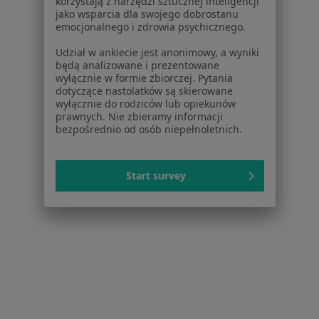
korzystają z narzędzi sztucznej inteligencji
jako wsparcia dla swojego dobrostanu
emocjonalnego i zdrowia psychicznego.
Udział w ankiecie jest anonimowy, a wyniki
będą analizowane i prezentowane
wyłącznie w formie zbiorczej. Pytania
Andrzej Obojski
dotyczące nastolatków są skierowane
wyłącznie do rodziców lub opiekunów
Alergolog, Internista
prawnych. Nie zbieramy informacji
13 opinii
bezpośrednio od osób niepełnoletnich.
Norblina 4, Wrocław
•
Mapa
Gabinet lekarski
Start survey
Konsultacja alergologiczna
Brak ceny
Specjalista nie oferuje umawiania online pod tym adresem.
Poproś o wizytę