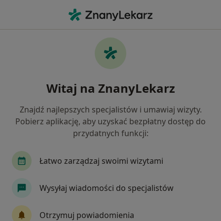
Me
Alergolog • Kiełczów, dolnośląskie
Filtry
Mapa
Polecani alergolodzy w Kiełczowie
Witaj na ZnanyLekarz
Jak działają wyniki wyszukiwania
Znajdź najlepszych specjalistów i umawiaj wizyty.
Pobierz aplikację, aby uzyskać bezpłatny dostęp do
przydatnych funkcji:
Łatwo zarządzaj swoimi wizytami
Wysyłaj wiadomości do specjalistów
lek. Maria Matuszak
·
Więcej
Alergolog, Laryngolog
Otrzymuj powiadomienia