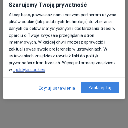
Szanujemy Twoją prywatność
Akceptując, pozwalasz nam i naszym partnerom używać
plików cookie (lub podobnych technologii) do zbierania
danych do celów statystycznych i dostarczania treści w
oparciu o Twoje zwyczaje przeglądania stron
internetowych. W każdej chwili możesz sprawdzić i
zaktualizować swoje preferencje w ustawieniach. W
ustawieniach znajdziesz również linki do polityk
lek. Izabela Bondyra
prywatności stron trzecich. Więcej informacji znajdziesz
·
Więcej
Alergolog, Internista
w
polityka cookies
146 opinii
Adres 1
Adres 2
Adres 3
Adres 4
Zaakceptuj
Edytuj ustawienia
Plac Strzelecki 24, Wrocław
•
Mapa
Medicus Clinic – Specjalistyczne Centrum Medyczne
Konsultacja alergologiczna
280 zł
Specjalista nie oferuje umawiania online pod tym adresem.