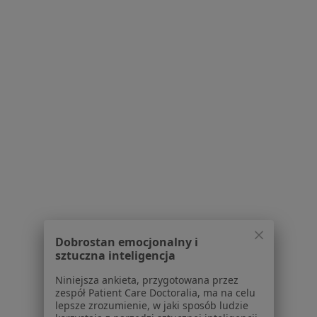
Marzena Klakocar
Alergolog, Laryngolog
18 opinii
Canaletta 4/4, Wrocław
•
Mapa
NZOZ AMAVITA sp.p.
Specjalista nie oferuje umawiania online pod tym adresem.
Dobrostan emocjonalny i
Poproś o wizytę
sztuczna inteligencja
Niniejsza ankieta, przygotowana przez
zespół Patient Care Doctoralia, ma na celu
lepsze zrozumienie, w jaki sposób ludzie