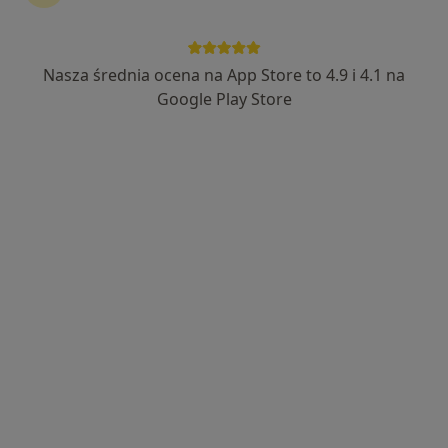
325 opinii
Belwederczyków 14, Wrocław
•
Mapa
Gabinet prywatny
Nasza średnia ocena na App Store to 4.9 i 4.1 na
Konsultacja alergologiczna (kolejna wizyta)
od 300 zł
Google Play Store
Specjalista nie oferuje umawiania online pod tym adresem.
Poproś o wizytę
lek. Anna Sołtysiak
·
Więcej
Alergolog, Internista
64 opinie