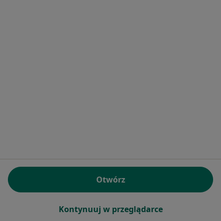
Zawidawie II
·
Więcej
Alergologia, Interna, Pediatria
Inflancka 39, Wrocław
•
Mapa
Brak dostępnych specjalistów z wolnymi terminami w tym centrum medycznym.
Pokaż profil
Powiązane wyszukiwania
|
Oferty pracy - Alergolog
W pobliżu Kiełczowa
Alergolodzy w Wrocławiu
Otwórz
Alergolodzy w Oleśnicy
Kontynuuj w przeglądarce
Alergolodzy w Trzebnicy