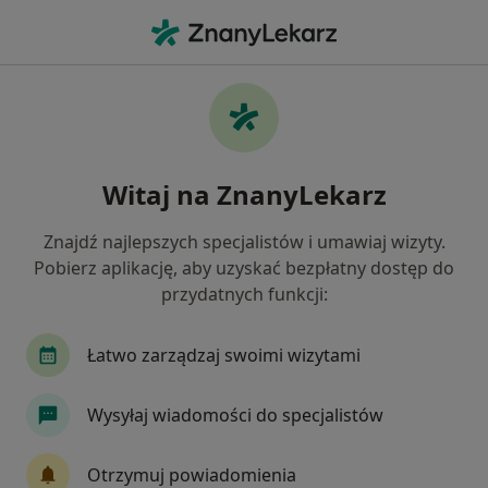
Me
Alergolog • Miłoradzice, dolnośląskie
Filtry
Ubezpieczenie
Mapa
Polecani alergolodzy w Miłoradzicach
Witaj na ZnanyLekarz
Jak działają wyniki wyszukiwania
Znajdź najlepszych specjalistów i umawiaj wizyty.
Pobierz aplikację, aby uzyskać bezpłatny dostęp do
Wybierz swoje ubezpieczenie
przydatnych funkcji:
Łatwo zarządzaj swoimi wizytami
Wysyłaj wiadomości do specjalistów
Otrzymuj powiadomienia