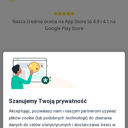
dr n. med. Artur Kwaśniewski
·
Więcej
Alergolog, Internista
Nasza średnia ocena na App Store to 4.9 i 4.1 na
82 opinie
Google Play Store
Leśna 8, Lubin
•
Mapa
SPECJALISTYCZNA PRZYCHODNIA LEKARSKA i SZPITAL CDT MEDICUS
Konsultacja alergologiczna
Brak ceny
Specjalista nie oferuje umawiania online pod tym adresem.
Poproś o wizytę
Szanujemy Twoją prywatność
Akceptując, pozwalasz nam i naszym partnerom używać
plików cookie (lub podobnych technologii) do zbierania
danych do celów statystycznych i dostarczania treści w