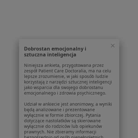
Dla pacjentów
Lekarze
Placówki medyczne
Pytania i odpowiedzi
Usługi i zabiegi
Choroby
Dobrostan emocjonalny i
Pomoc
sztuczna inteligencja
Aplikacje mobilne
Blog dla pacjentów
Niniejsza ankieta, przygotowana przez
zespół Patient Care Doctoralia, ma na celu
Dla profesjonalistów
lepsze zrozumienie, w jaki sposób ludzie
korzystają z narzędzi sztucznej inteligencji
Cennik
jako wsparcia dla swojego dobrostanu
emocjonalnego i zdrowia psychicznego.
Dla lekarzy
Dla placówek medycznych
Udział w ankiecie jest anonimowy, a wyniki
Noa Notes
będą analizowane i prezentowane
nowość
wyłącznie w formie zbiorczej. Pytania
Baza wiedzy
dotyczące nastolatków są skierowane
Centrum Pomocy dla Specjalisty
wyłącznie do rodziców lub opiekunów
prawnych. Nie zbieramy informacji
Kontakt
bezpośrednio od osób niepełnoletnich.