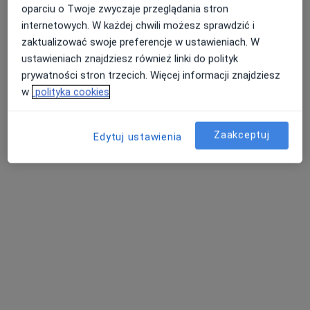
oparciu o Twoje zwyczaje przeglądania stron
SPECJALISTYCZNA PRZYCHODNIA
internetowych. W każdej chwili możesz sprawdzić i
LEKARSKA i SZPITAL CDT MEDICUS
zaktualizować swoje preferencje w ustawieniach. W
·
Więcej
Alergologia, Interna, Chirurgia
ustawieniach znajdziesz również linki do polityk
415 opinii
prywatności stron trzecich. Więcej informacji znajdziesz
w
polityka cookies
Adres 1
Adres 2
Leśna 8, Lubin
•
Mapa
Zaakceptuj
Edytuj ustawienia
Konsultacja alergologiczna
dr n. med. Artur
Kwaśniewski
alergolog
Brak dostępnych specjalistów z wolnymi terminami w tym centrum medycznym.
Pokaż profil