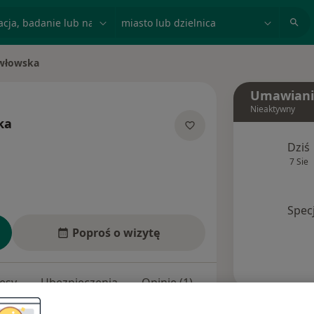
acja, badanie lub nazwisko
miasto lub dzielnica
włowska
Umawiani
Nieaktywny
ka
jalizacjach
Dziś
7 Sie
Spec
Poproś o wizytę
esy
Ubezpieczenia
Opinie (1)