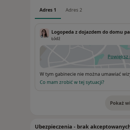
Adres 1
Adres 2
Logopeda z dojazdem do domu pa
Łódź
Powiększ
ot
Dostępność
W tym gabinecie nie można umawiać wizy
Co mam zrobić w tej sytuacji?
Pokaż wi
o 
Ubezpieczenia - brak akceptowanyc