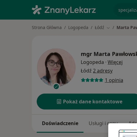
specjaliz
Strona Główna
Logopeda
Łódź
Marta Pa
Zmień miasto
mgr
Marta Pawłows
O spec
Logopeda
·
Więcej
Łódź
2 adresy
1 opinia
Pokaż dane kontaktowe
Doświadczenie
Usługi i ceny
Adr