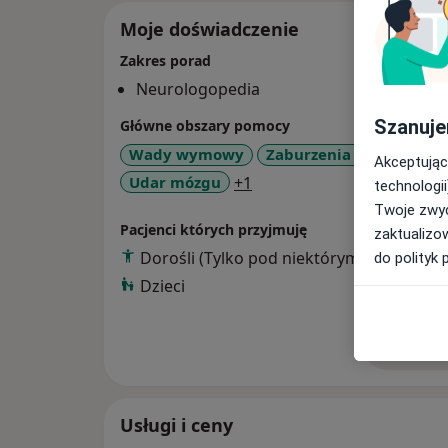
Moje doświadczenie
Zakres porad
Neurologopedia
Szanuje
Główne obszary pomocy
Wady wymowy
Zaburzenia mowy
Afa
Akceptując
a11y_sr_more_diseases
Udar mózgu
+1
technologii
Twoje zwyc
Pacjenci których przyjmuję
zaktualizo
Dorośli (Tylko pod niektórymi adresami)
do polityk 
Dzieci
Pokaż wi
o 
Usługi i ceny