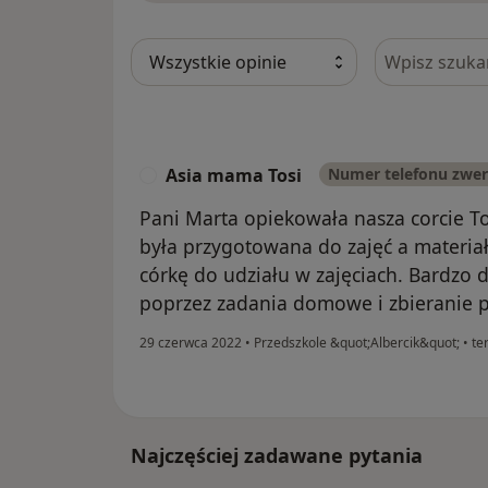
Szukaj w opi
Asia mama Tosi
Numer telefonu zwe
A
Pani Marta opiekowała nasza corcie To
była przygotowana do zajęć a materiał
córkę do udziału w zajęciach. Bardzo 
poprzez zadania domowe i zbieranie 
29 czerwca 2022
•
Przedszkole &quot;Albercik&quot;
•
ter
Najczęściej zadawane pytania