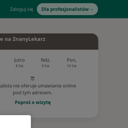
Zaloguj się
Dla profesjonalistów
e na ZnanyLekarz
Jutro
Ndz,
Pon,
Wt,
Śr,
8 Sie
9 Sie
10 Sie
11 Sie
12 Si
jalista nie oferuje umawiania online
pod tym adresem.
Poproś o wizytę