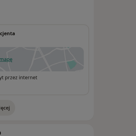
cjenta
 mapę
wiera się w nowej karcie
t przez internet
ęcej
adresie
h