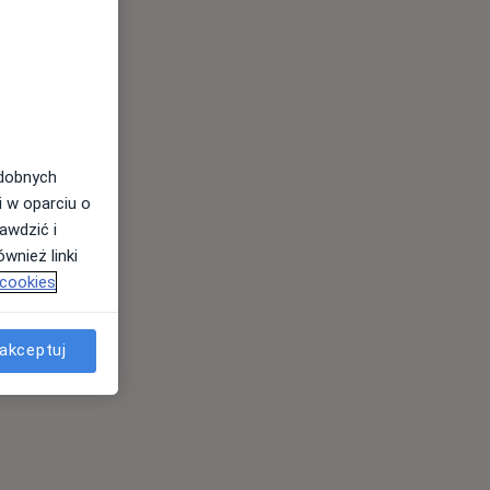
odobnych
i w oparciu o
awdzić i
wnież linki
 cookies
akceptuj