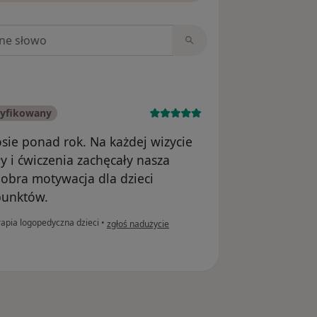
niach
ryfikowany
sie ponad rok. Na każdej wizycie
y i ćwiczenia zachęcały nasza
dobra motywacja dla dzieci
punktów.
w opinii użytkownika Asia mama Tosi
apia logopedyczna dzieci
•
zgłoś nadużycie