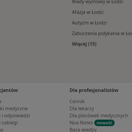
Wady wymowy w Łodzi
Afazja w Łodzi
Autyzm w Łodzi
Zaburzenia połykania w Ło
Więcej (15)
liżu
Więcej w kategorii: 
cjentów
Dla profesjonalistów
e
Cennik
ki medyczne
Dla lekarzy
a i odpowiedzi
Dla placówek medycznych
i zabiegi
Noa Notes
nowość
by
Baza wiedzy