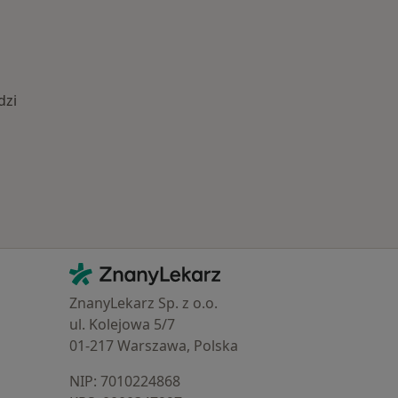
dzi
Najczęście leczone choroby
Kontakt
ZnanyLekarz - Strona główna
ZnanyLekarz Sp. z o.o.
ul. Kolejowa 5/7
01-217 Warszawa, Polska
NIP: ⁠7010224868