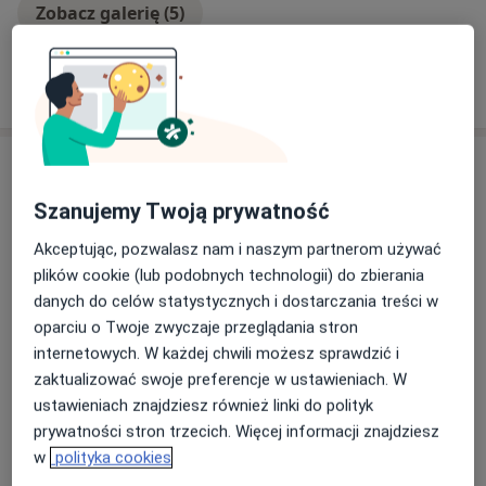
Zobacz galerię (5)
Pokaż więcej
o doświadczeniu
Usługi i ceny
Konsultacja z zakresu medycyny
Szanujemy Twoją prywatność
estetycznej
Umów wizytę
Akceptując, pozwalasz nam i naszym partnerom używać
Od 250 zł
Szczegóły
plików cookie (lub podobnych technologii) do zbierania
danych do celów statystycznych i dostarczania treści w
Osocze bogatopłytkowe uda
oparciu o Twoje zwyczaje przeglądania stron
Umów wizytę
Od 1 000 zł
Szczegóły
internetowych. W każdej chwili możesz sprawdzić i
zaktualizować swoje preferencje w ustawieniach. W
ustawieniach znajdziesz również linki do polityk
Toksyna botulinowa 2 okolice
Umów wizytę
1 200 zł
Szczegóły
prywatności stron trzecich. Więcej informacji znajdziesz
w
polityka cookies