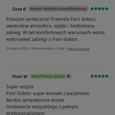
Zuza B
Numer telefonu zweryfikowany
Z
Polecam serdecznie! Przemiła Pani doktor,
swobodna atmosfera, szybki i bezbolesny
zabieg. W tak komfortowych warunkach warto
wykonywać zabiegi u Pani doktor.
w opinii użytkownika Zuza B
5 sierpnia 2026
•
W innym miejscu
•
Inny
•
zgłoś nadużycie
Piotr W
Weryfikacja wizyty
P
Super wizyta
Pani Doktor super kontakt z pacjentem
Bardzo sympatyczna wizyta
Omówienie wszystkiego z pełnym
profesjonalizmem