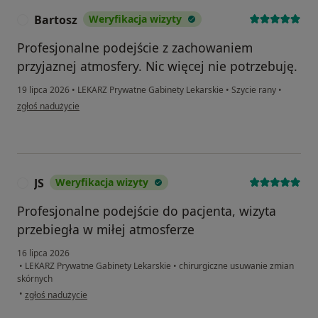
Bartosz
Weryfikacja wizyty
B
Profesjonalne podejście z zachowaniem
przyjaznej atmosfery. Nic więcej nie potrzebuję.
19 lipca 2026
•
LEKARZ Prywatne Gabinety Lekarskie
•
Szycie rany
•
w opinii użytkownika Bartosz
zgłoś nadużycie
JS
Weryfikacja wizyty
J
Profesjonalne podejście do pacjenta, wizyta
przebiegła w miłej atmosferze
16 lipca 2026
•
LEKARZ Prywatne Gabinety Lekarskie
•
chirurgiczne usuwanie zmian
skórnych
w opinii użytkownika JS
•
zgłoś nadużycie