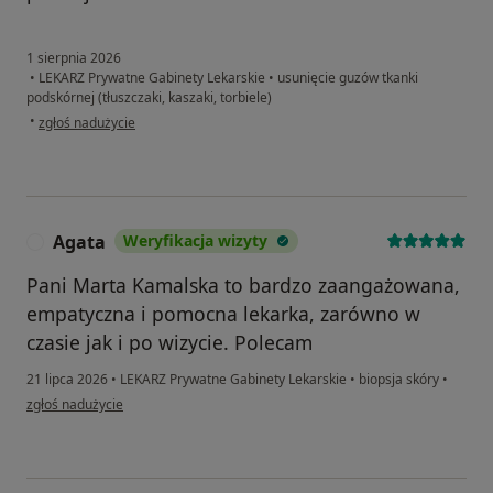
1 sierpnia 2026
•
LEKARZ Prywatne Gabinety Lekarskie
•
usunięcie guzów tkanki
podskórnej (tłuszczaki, kaszaki, torbiele)
w opinii użytkownika Piotr W
•
zgłoś nadużycie
Agata
Weryfikacja wizyty
A
Pani Marta Kamalska to bardzo zaangażowana,
empatyczna i pomocna lekarka, zarówno w
czasie jak i po wizycie. Polecam
21 lipca 2026
•
LEKARZ Prywatne Gabinety Lekarskie
•
biopsja skóry
•
w opinii użytkownika Agata
zgłoś nadużycie