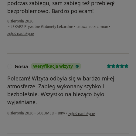
podczas zabiegu, sam zabieg też przebiegł
bezproblemowo. Bardzo polecam!
8 sierpnia 2026
•
LEKARZ Prywatne Gabinety Lekarskie
•
usuwanie znamion
•
w opinii użytkownika Karolina
zgłoś nadużycie
Gosia
Weryfikacja wizyty
G
Polecam! Wizyta odbyła się w bardzo miłej
atmosferze. Zabieg wykonany szybko i
bezboleśnie. Wszystko na bieżąco było
wyjaśniane.
w opinii użytkownika Gosia
8 sierpnia 2026
•
SOLUMED
•
Inny
•
zgłoś nadużycie