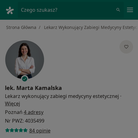
Me
Czego szukasz?
Strona Główna
Lekarz Wykonujący Zabiegi Medycyny Estetyc
lek.
Marta Kamalska
Lekarz wykonujący zabiegi medycyny estetycznej
·
O specjalizacjach
Więcej
Poznań
4 adresy
Nr PWZ: 4035499
84 opinie