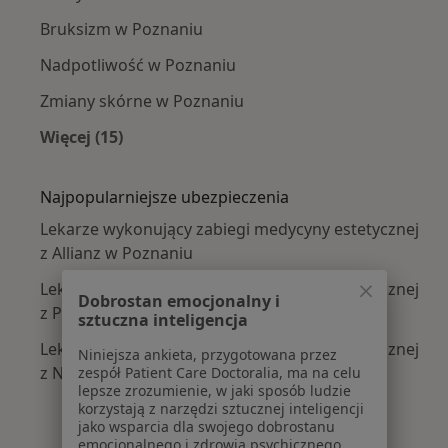
Bruksizm w Poznaniu
Nadpotliwość w Poznaniu
Zmiany skórne w Poznaniu
Więcej (15)
Więcej w kategorii: Najczęście leczone chorob
Najpopularniejsze ubezpieczenia
Lekarze wykonujący zabiegi medycyny estetycznej
z Allianz w Poznaniu
Lekarze wykonujący zabiegi medycyny estetycznej
Dobrostan emocjonalny i
z PZU Zdrowie w Poznaniu
sztuczna inteligencja
Lekarze wykonujący zabiegi medycyny estetycznej
Niniejsza ankieta, przygotowana przez
z NFZ w Poznaniu
zespół Patient Care Doctoralia, ma na celu
lepsze zrozumienie, w jaki sposób ludzie
korzystają z narzędzi sztucznej inteligencji
jako wsparcia dla swojego dobrostanu
emocjonalnego i zdrowia psychicznego.