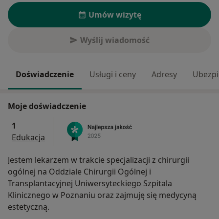
Umów wizytę
Wyślij wiadomość
Doświadczenie
Usługi i ceny
Adresy
Ubezpi
Moje doświadczenie
1
Edukacja
Jestem lekarzem w trakcie specjalizacji z chirurgii
ogólnej na Oddziale Chirurgii Ogólnej i
Transplantacyjnej Uniwersyteckiego Szpitala
Klinicznego w Poznaniu oraz zajmuję się medycyną
estetyczną.