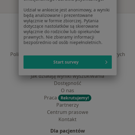
Udział w ankiecie jest anonimowy, a wyniki
będą analizowane i prezentowane
wyłącznie w formie zbiorczej. Pytania
Serwis
dotyczące nastolatków są skierowane
wyłącznie do rodziców lub opiekunów
Regulamin
prawnych. Nie zbieramy informacji
Polityka prywatności pacjentów
bezpośrednio od osób niepełnoletnich.
Polityka prywatności profesjonalistów
Polityka prywatności dla profesjonalistów, których
dane pozyskaliśmy samodzielnie
Start survey
Polityka cookies
Jak działają wyniki wyszukiwania
Dostępność
O nas
Praca
Rekrutujemy!
Partnerzy
Centrum prasowe
Kontakt
Dla pacjentów