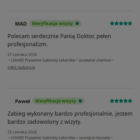
MAD
Weryfikacja wizyty
M
Polecam serdecznie Panią Doktor, pełen
profesjonalizm.
27 czerwca 2026
•
LEKARZ Prywatne Gabinety Lekarskie
•
usuwanie znamion
•
w opinii użytkownika MAD
zgłoś nadużycie
Paweł
Weryfikacja wizyty
P
Zabieg wykonany bardzo profesjonalnie, jestem
bardzo zadowolony z wizyty.
25 czerwca 2026
•
LEKARZ Prywatne Gabinety Lekarskie
•
usunięcie kaszaka
•