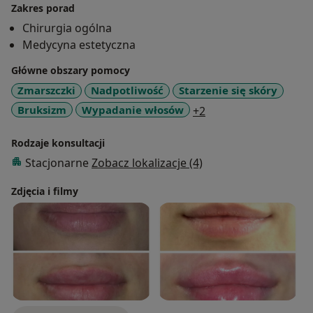
Zakres porad
Chirurgia ogólna
Medycyna estetyczna
Główne obszary pomocy
Zmarszczki
Nadpotliwość
Starzenie się skóry
a11y_sr_more_disea
Bruksizm
Wypadanie włosów
+2
Rodzaje konsultacji
Stacjonarne
Zobacz lokalizacje (4)
Zdjęcia i filmy