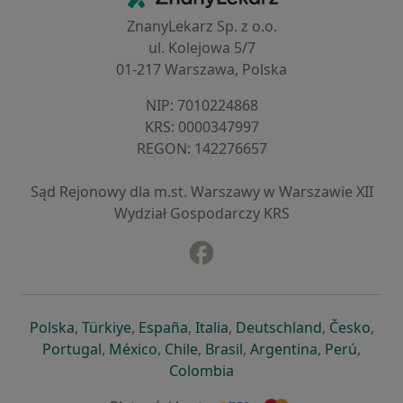
ZnanyLekarz Sp. z o.o.
ul. Kolejowa 5/7
01-217 Warszawa, Polska
NIP: ⁠7010224868
KRS: ⁠0000347997
REGON: ⁠142276657
Sąd Rejonowy dla m.st. Warszawy w Warszawie XII
Wydział Gospodarczy KRS
Facebook
otwiera się w nowej karcie
otwiera się w nowej karcie
otwiera się w nowej karcie
otwiera się w nowej karcie
otwiera się w nowej karci
otwiera się
otwi
Polska
,
Türkiye
,
España
,
Italia
,
Deutschland
,
Česko
,
otwiera się w nowej karcie
otwiera się w nowej karcie
otwiera się w nowej karcie
otwiera się w nowej kar
otwiera się 
otwier
Portugal
,
México
,
Chile
,
Brasil
,
Argentina
,
Perú
,
otwiera się w nowej karc
Colombia