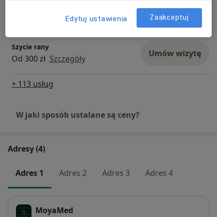
Toksyna botulinowa 1 okolica
Umów wizytę
680 zł
Szczegóły
Zaakceptuj
Edytuj ustawienia
Szycie rany
Umów wizytę
Od 300 zł
Szczegóły
+ 113 usług
W jaki sposób ustalane są ceny?
Adresy (4)
Adres 1
Adres 2
Adres 3
Adres 4
MoyaMed