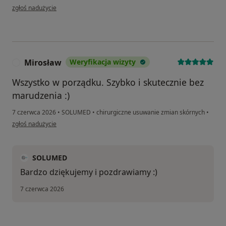
w opinii użytkownika Paweł
zgłoś nadużycie
Mirosław
Weryfikacja wizyty
M
Wszystko w porządku. Szybko i skutecznie bez
marudzenia :)
7 czerwca 2026
•
SOLUMED
•
chirurgiczne usuwanie zmian skórnych
•
w opinii użytkownika Mirosław
zgłoś nadużycie
SOLUMED
Bardzo dziękujemy i pozdrawiamy :)
7 czerwca 2026