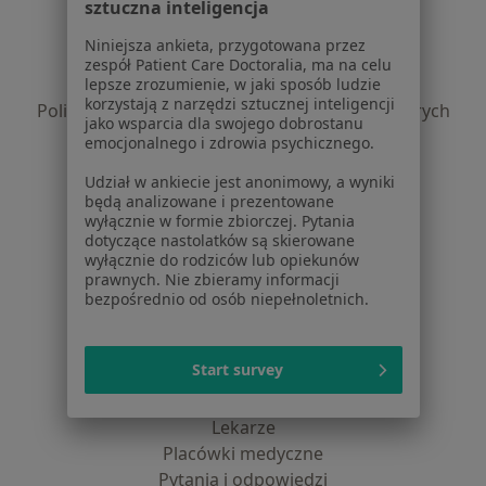
sztuczna inteligencja
Regulamin
Niniejsza ankieta, przygotowana przez
Polityka prywatności pacjentów
zespół Patient Care Doctoralia, ma na celu
Polityka prywatności profesjonalistów
lepsze zrozumienie, w jaki sposób ludzie
korzystają z narzędzi sztucznej inteligencji
Polityka prywatności dla profesjonalistów, których
jako wsparcia dla swojego dobrostanu
dane pozyskaliśmy samodzielnie
emocjonalnego i zdrowia psychicznego.
Polityka cookies
Udział w ankiecie jest anonimowy, a wyniki
Jak działają wyniki wyszukiwania
będą analizowane i prezentowane
Dostępność
wyłącznie w formie zbiorczej. Pytania
O nas
dotyczące nastolatków są skierowane
wyłącznie do rodziców lub opiekunów
Praca
Rekrutujemy!
prawnych. Nie zbieramy informacji
Partnerzy
bezpośrednio od osób niepełnoletnich.
Centrum prasowe
Kontakt
Start survey
Dla pacjentów
Lekarze
Placówki medyczne
Pytania i odpowiedzi