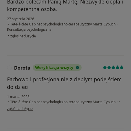
Bardzo polecam Panią Martę. Niezwykle ciepła i
kompetentna osoba.
27 stycznia 2026
•
Tête-á-tête Gabinet psychologiczno-terapeutyczny Marta Cybuch
•
Konsultacja psychologiczna
w opinii użytkownika Konto zostało usunięte
•
zgłoś nadużycie
Dorota
Weryfikacja wizyty
D
Fachowo i profesjonalnie z ciepłym podejściem
do dzieci
1 marca 2025
•
Tête-á-tête Gabinet psychologiczno-terapeutyczny Marta Cybuch
•
•
w opinii użytkownika Dorota
zgłoś nadużycie