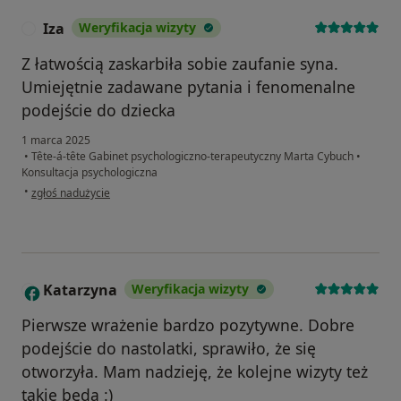
Iza
Weryfikacja wizyty
I
Z łatwością zaskarbiła sobie zaufanie syna.
Umiejętnie zadawane pytania i fenomenalne
podejście do dziecka
1 marca 2025
•
Tête-á-tête Gabinet psychologiczno-terapeutyczny Marta Cybuch
•
Konsultacja psychologiczna
w opinii użytkownika Iza
•
zgłoś nadużycie
Katarzyna
Weryfikacja wizyty
K
Pierwsze wrażenie bardzo pozytywne. Dobre
podejście do nastolatki, sprawiło, że się
otworzyła. Mam nadzieję, że kolejne wizyty też
takie będą :)