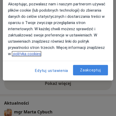
Stacjonarne
Zobacz lokalizacje (1)
Akceptując, pozwalasz nam i naszym partnerom używać
Oferuję pomoc osobom dorosłym doświadczającym
Konsultacje online
Zobacz kalendarz online
plików cookie (lub podobnych technologii) do zbierania
trudnych emocji (tj. smutek, złość, lęk); zmagającym się
danych do celów statystycznych i dostarczania treści w
z uczuciem pustki i wypalenia, samotności, niskiej
Zdjęcia i filmy
oparciu o Twoje zwyczaje przeglądania stron
samooceny oraz braku sensu. Pracuję z depresją,
internetowych. W każdej chwili możesz sprawdzić i
nerwicą, fobiami, zaburzeniami osobowości oraz
zaktualizować swoje preferencje w ustawieniach. W
zaburzeniami lękowymi. Każdy pacjent jest dla mnie
ustawieniach znajdziesz również linki do polityk
ważny i do każdego podchodzę indywidualnie.
prywatności stron trzecich. Więcej informacji znajdziesz
w
polityka cookies
Jako osoba dwujęzyczna, oferuję również możliwość
prowadzenia sesji psychoterapeutycznych w języku
Zobacz galerię (5)
angielskim. Biegłości w obu językach, pozwala mi na
Zaakceptuj
Edytuj ustawienia
budowanie zaufanej relacji terapeutycznej bez barier
językowych, co jest kluczowe dla efektywnej terapii.
Pokaż więcej
o doświadczeniu
Aktualności
mgr Marta Cybuch