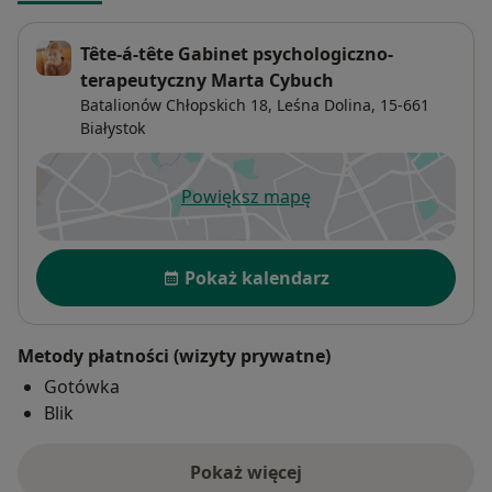
Tête-á-tête Gabinet psychologiczno-
terapeutyczny Marta Cybuch
Batalionów Chłopskich 18,
Leśna Dolina
, 15-661
Białystok
Powiększ mapę
otwiera się w nowej karcie
Dostępność
Pokaż kalendarz
Metody płatności (wizyty prywatne)
Gotówka
Blik
Pokaż więcej
o adresie