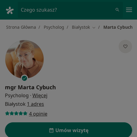
Me
Czego szukasz?
Strona Główna
Psycholog
Białystok
Marta Cybuch
Zmień miasto
mgr
Marta Cybuch
O specjalizacjach
Psycholog
·
Więcej
Białystok
1 adres
4 opinie
Umów wizytę