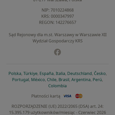
NIP: ⁠7010224868
KRS: ⁠0000347997
REGON: ⁠142276657
Sąd Rejonowy dla m.st. Warszawy w Warszawie XII
Wydział Gospodarczy KRS
Facebook
otwiera się w nowej karcie
otwiera się w nowej karcie
otwiera się w nowej karcie
otwiera się w nowej karcie
otwiera się w nowej karci
otwiera się
otwi
Polska
,
Türkiye
,
España
,
Italia
,
Deutschland
,
Česko
,
otwiera się w nowej karcie
otwiera się w nowej karcie
otwiera się w nowej karcie
otwiera się w nowej kar
otwiera się 
otwier
Portugal
,
México
,
Chile
,
Brasil
,
Argentina
,
Perú
,
otwiera się w nowej karc
Colombia
Płatności kartą
ROZPORZĄDZENIE (UE) 2022/2065 (DSA) art. 24:
15.395.179 użytkowników/miesiąc - Czerwiec 2026