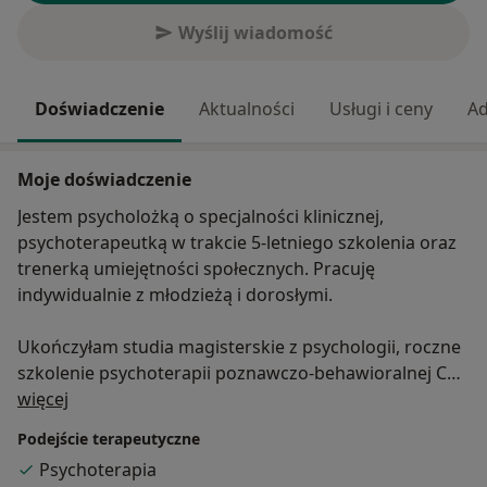
Wyślij wiadomość
Doświadczenie
Aktualności
Usługi i ceny
Ad
Moje doświadczenie
Jestem psycholożką o specjalności klinicznej,
psychoterapeutką w trakcie 5-letniego szkolenia oraz
trenerką umiejętności społecznych. Pracuję
indywidualnie z młodzieżą i dorosłymi.
Ukończyłam studia magisterskie z psychologii, roczne
szkolenie psychoterapii poznawczo-behawioralnej CBT
O mnie
dzieci i młodzieży oraz Studium Terapii i Podejścia
więcej
Skoncentrowanego na Rozwiązaniach TSR. Obecnie
Podejście terapeutyczne
jestem w trakcie 5-letniego szkolenia psychoterapii w
Psychoterapia
podejściu psychodynamicznym i systemowym.