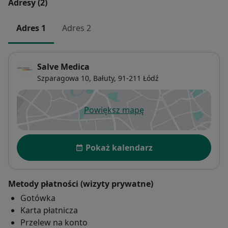
Adresy (2)
Adres 1
Adres 2
Salve Medica
Szparagowa 10,
Bałuty
, 91-211
Łódź
Powiększ mapę
otwiera się w nowej karcie
Dostępność
Pokaż kalendarz
Metody płatności (wizyty prywatne)
Gotówka
Karta płatnicza
Przelew na konto