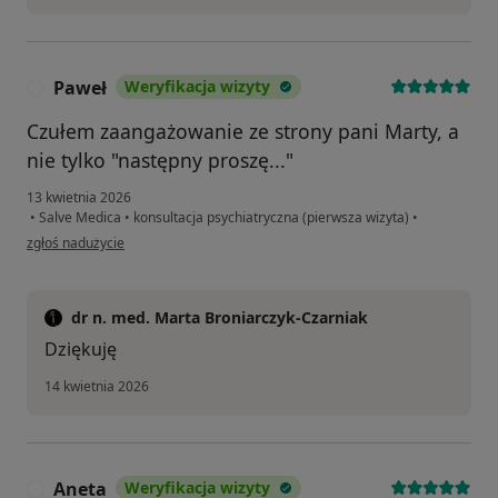
Paweł
Weryfikacja wizyty
P
Czułem zaangażowanie ze strony pani Marty, a
nie tylko "następny proszę..."
13 kwietnia 2026
•
Salve Medica
•
konsultacja psychiatryczna (pierwsza wizyta)
•
w opinii użytkownika Paweł
zgłoś nadużycie
dr n. med. Marta Broniarczyk-Czarniak
Dziękuję
14 kwietnia 2026
Aneta
Weryfikacja wizyty
A