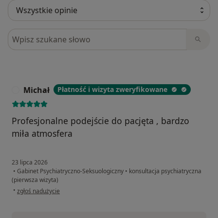
Szukaj w opiniach
Michał
Płatność i wizyta zweryfikowane
M
Profesjonalne podejście do pacjęta , bardzo
miła atmosfera
23 lipca 2026
•
Gabinet Psychiatryczno-Seksuologiczny
•
konsultacja psychiatryczna
(pierwsza wizyta)
w opinii użytkownika Michał
•
zgłoś nadużycie