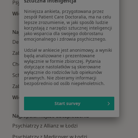
sztuczna inteligencja
Psychiatrzy Polesie
Niniejsza ankieta, przygotowana przez
Więcej (2)
zespół Patient Care Doctoralia, ma na celu
Więcej w kategorii: Psychiatrzy w pobliżu
lepsze zrozumienie, w jaki sposób ludzie
korzystają z narzędzi sztucznej inteligencji
Najczęście leczone choroby
jako wsparcia dla swojego dobrostanu
emocjonalnego i zdrowia psychicznego.
Depresja w Łodzi
Udział w ankiecie jest anonimowy, a wyniki
Zaburzenia lękowe w Łodzi
będą analizowane i prezentowane
wyłącznie w formie zbiorczej. Pytania
Choroba afektywna dwubiegunowa w Łodzi
dotyczące nastolatków są skierowane
wyłącznie do rodziców lub opiekunów
Schizofrenia w Łodzi
prawnych. Nie zbieramy informacji
bezpośrednio od osób niepełnoletnich.
Zaburzenia osobowości w Łodzi
Więcej (15)
Start survey
Więcej w kategorii: Najczęście leczone chorob
Najpopularniejsze ubezpieczenia
Psychiatrzy z Allianz w Łodzi
Psychiatrzy z Medicover w Łodzi