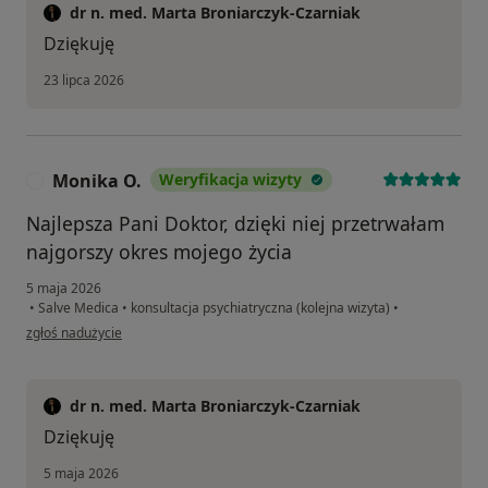
dr n. med. Marta Broniarczyk-Czarniak
Dziękuję
23 lipca 2026
Monika O.
Weryfikacja wizyty
M
Najlepsza Pani Doktor, dzięki niej przetrwałam
najgorszy okres mojego życia
5 maja 2026
•
Salve Medica
•
konsultacja psychiatryczna (kolejna wizyta)
•
w opinii użytkownika Monika O.
zgłoś nadużycie
dr n. med. Marta Broniarczyk-Czarniak
Dziękuję
5 maja 2026