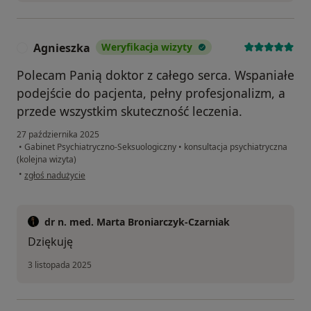
Agnieszka
Weryfikacja wizyty
A
Polecam Panią doktor z całego serca. Wspaniałe
podejście do pacjenta, pełny profesjonalizm, a
przede wszystkim skuteczność leczenia.
27 października 2025
•
Gabinet Psychiatryczno-Seksuologiczny
•
konsultacja psychiatryczna
(kolejna wizyta)
w opinii użytkownika Agnieszka
•
zgłoś nadużycie
dr n. med. Marta Broniarczyk-Czarniak
Dziękuję
3 listopada 2025