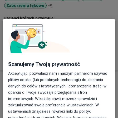
a11y_sr_more_diseases
Zaburzenia lękowe
+5
Pacjenci których przyjmuję
Dorośli
Rodzaje konsultacji
Stacjonarne
Zobacz lokalizacje (2)
Pokaż więcej
o doświadczeniu
Szanujemy Twoją prywatność
Akceptując, pozwalasz nam i naszym partnerom używać
Usługi i ceny
plików cookie (lub podobnych technologii) do zbierania
danych do celów statystycznych i dostarczania treści w
Konsultacja psychiatryczna (kolejna
oparciu o Twoje zwyczaje przeglądania stron
wizyta)
Umów wizytę
internetowych. W każdej chwili możesz sprawdzić i
300 zł - 380 zł
Szczegóły
zaktualizować swoje preferencje w ustawieniach. W
ustawieniach znajdziesz również linki do polityk
Konsultacja psychiatryczna
prywatności stron trzecich. Więcej informacji znajdziesz