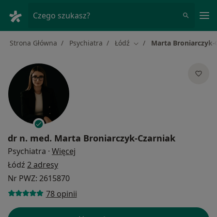
Me
Czego szukasz?
Strona Główna
Psychiatra
Łódź
Marta Broniarczyk-
Zmień miasto
dr n. med.
Marta Broniarczyk-Czarniak
O specjalizacjach
Psychiatra
·
Więcej
Łódź
2 adresy
Nr PWZ: 2615870
78 opinii