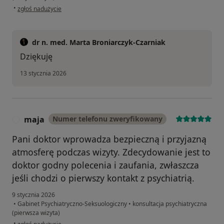
w opinii użytkownika GW
•
zgłoś nadużycie
dr n. med. Marta Broniarczyk-Czarniak
Dziękuję
13 stycznia 2026
maja
Numer telefonu zweryfikowany
M
Pani doktor wprowadza bezpieczną i przyjazną
atmosferę podczas wizyty. Zdecydowanie jest to
doktor godny polecenia i zaufania, zwłaszcza
jeśli chodzi o pierwszy kontakt z psychiatrią.
9 stycznia 2026
•
Gabinet Psychiatryczno-Seksuologiczny
•
konsultacja psychiatryczna
(pierwsza wizyta)
w opinii użytkownika maja
•