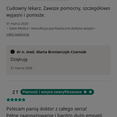
Cudowny lekarz. Zawsze pomocny, szczegółowo
wyjasni i pomoże.
31 marca 2026
•
Salve Medica
•
konsultacja psychiatryczna (kolejna wizyta)
•
w opinii użytkownika Aneta
zgłoś nadużycie
dr n. med. Marta Broniarczyk-Czarniak
Dziękuję
31 marca 2026
Z T
Płatność i wizyta zweryfikowane
Z
Polecam panią doktor z całego serca!
Pełne zaangażowanie i bardzo dużo empatii