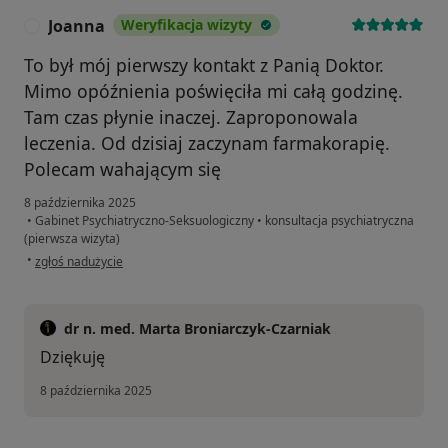
Joanna
Weryfikacja wizyty
J
To był mój pierwszy kontakt z Panią Doktor.
Mimo opóźnienia poświęciła mi całą godzinę.
Tam czas płynie inaczej. Zaproponowala
leczenia. Od dzisiaj zaczynam farmakorapię.
Polecam wahającym się
8 października 2025
•
Gabinet Psychiatryczno-Seksuologiczny
•
konsultacja psychiatryczna
(pierwsza wizyta)
w opinii użytkownika Joanna
•
zgłoś nadużycie
dr n. med. Marta Broniarczyk-Czarniak
Dziękuję
8 października 2025