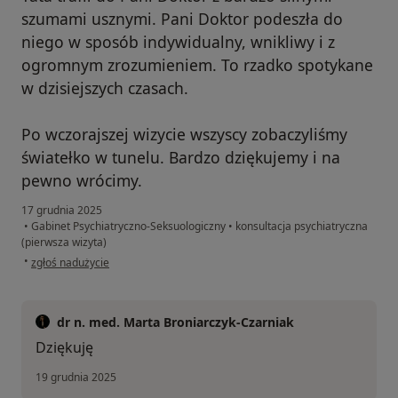
szumami usznymi. Pani Doktor podeszła do
niego w sposób indywidualny, wnikliwy i z
ogromnym zrozumieniem. To rzadko spotykane
w dzisiejszych czasach.
Po wczorajszej wizycie wszyscy zobaczyliśmy
światełko w tunelu. Bardzo dziękujemy i na
pewno wrócimy.
17 grudnia 2025
•
Gabinet Psychiatryczno-Seksuologiczny
•
konsultacja psychiatryczna
(pierwsza wizyta)
w opinii użytkownika Kasia
•
zgłoś nadużycie
dr n. med. Marta Broniarczyk-Czarniak
Dziękuję
19 grudnia 2025