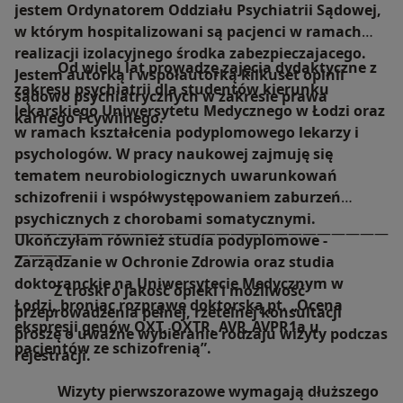
jestem Ordynatorem Oddziału Psychiatrii Sądowej,
w którym hospitalizowani są pacjenci w ramach
realizacji izolacyjnego środka zabezpieczajacego.
Od wielu lat prowadzę zajęcia dydaktyczne z
Jestem autorką i współautorką kilkuset opinii
zakresu psychiatrii dla studentów kierunku
sądowo psychiatrycznych w zakresie prawa
lekarskiego Uniwersytetu Medycznego w Łodzi oraz
karnego i cywilnego.
w ramach kształcenia podyplomowego lekarzy i
psychologów. W pracy naukowej zajmuję się
tematem neurobiologicznych uwarunkowań
schizofrenii i współwystępowaniem zaburzeń
psychicznych z chorobami somatycznymi.
——————————————————————————
Ukończyłam również studia podyplomowe -
————
Zarządzanie w Ochronie Zdrowia oraz studia
doktoranckie na Uniwersytecie Medycznym w
Z troski o jakość opieki i możliwość
Łodzi, broniąc rozprawę doktorską pt. „Ocena
przeprowadzenia pełnej, rzetelnej konsultacji
ekspresji genów OXT, OXTR, AVP, AVPR1a u
proszę o uważne wybieranie rodzaju wizyty podczas
pacjentów ze schizofrenią”.
rejestracji.
Wizyty pierwszorazowe wymagają dłuższego