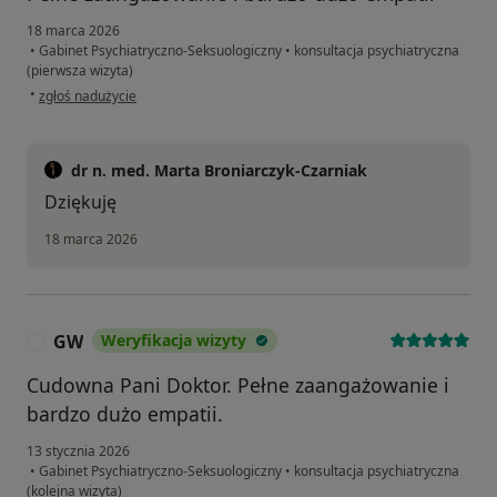
18 marca 2026
•
Gabinet Psychiatryczno-Seksuologiczny
•
konsultacja psychiatryczna
(pierwsza wizyta)
w opinii użytkownika Z T
•
zgłoś nadużycie
dr n. med. Marta Broniarczyk-Czarniak
Dziękuję
18 marca 2026
GW
Weryfikacja wizyty
G
Cudowna Pani Doktor. Pełne zaangażowanie i
bardzo dużo empatii.
13 stycznia 2026
•
Gabinet Psychiatryczno-Seksuologiczny
•
konsultacja psychiatryczna
(kolejna wizyta)